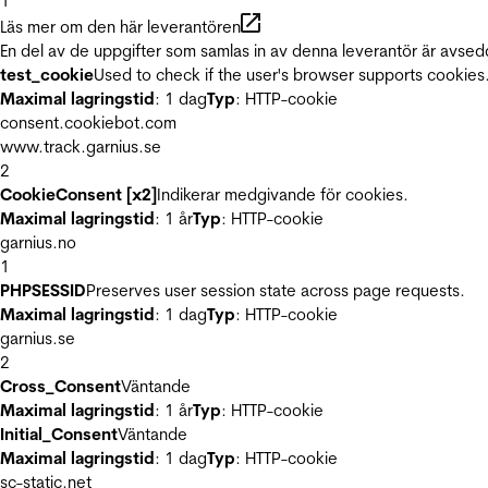
1
Läs mer om den här leverantören
En del av de uppgifter som samlas in av denna leverantör är avsed
test_cookie
Used to check if the user's browser supports cookies
Maximal lagringstid
: 1 dag
Typ
: HTTP-cookie
consent.cookiebot.com
www.track.garnius.se
2
CookieConsent [x2]
Indikerar medgivande för cookies.
Maximal lagringstid
: 1 år
Typ
: HTTP-cookie
garnius.no
1
PHPSESSID
Preserves user session state across page requests.
Maximal lagringstid
: 1 dag
Typ
: HTTP-cookie
garnius.se
2
Cross_Consent
Väntande
Maximal lagringstid
: 1 år
Typ
: HTTP-cookie
Initial_Consent
Väntande
Maximal lagringstid
: 1 dag
Typ
: HTTP-cookie
sc-static.net