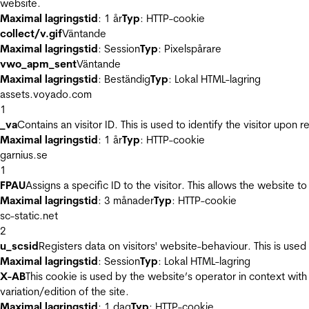
website.
Maximal lagringstid
: 1 år
Typ
: HTTP-cookie
collect/v.gif
Väntande
Maximal lagringstid
: Session
Typ
: Pixelspårare
vwo_apm_sent
Väntande
Maximal lagringstid
: Beständig
Typ
: Lokal HTML-lagring
assets.voyado.com
1
_va
Contains an visitor ID. This is used to identify the visitor upon 
Maximal lagringstid
: 1 år
Typ
: HTTP-cookie
garnius.se
1
FPAU
Assigns a specific ID to the visitor. This allows the website to
Maximal lagringstid
: 3 månader
Typ
: HTTP-cookie
sc-static.net
2
u_scsid
Registers data on visitors' website-behaviour. This is used 
Maximal lagringstid
: Session
Typ
: Lokal HTML-lagring
X-AB
This cookie is used by the website’s operator in context with 
variation/edition of the site.
Maximal lagringstid
: 1 dag
Typ
: HTTP-cookie