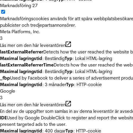
Marknadsföring
27
Marknadsföringscookies används för att spåra webbplatsbesökare.
publicister och tredjepartsannonsörer.
Meta Platforms, Inc.
3
Läs mer om den här leverantören
lastExternalReferrer
Detects how the user reached the website by 
Maximal lagringstid
: Beständig
Typ
: Lokal HTML-lagring
lastExternalReferrerTime
Detects how the user reached the websi
Maximal lagringstid
: Beständig
Typ
: Lokal HTML-lagring
_fbp
Used by Facebook to deliver a series of advertisement product
Maximal lagringstid
: 3 månader
Typ
: HTTP-cookie
Google
3
Läs mer om den här leverantören
En del av de uppgifter som samlas in av denna leverantör är avsed
IDE
Used by Google DoubleClick to register and report the website u
present targeted ads to the user.
Maximal lagringstid
: 400 dagar
Typ
: HTTP-cookie