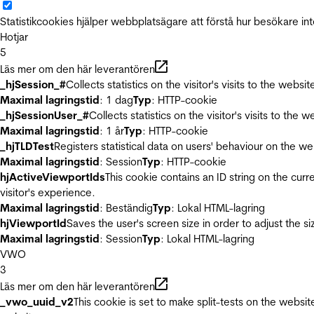
Statistikcookies hjälper webbplatsägare att förstå hur besökare 
Hotjar
5
Läs mer om den här leverantören
_hjSession_#
Collects statistics on the visitor's visits to the we
Maximal lagringstid
: 1 dag
Typ
: HTTP-cookie
_hjSessionUser_#
Collects statistics on the visitor's visits to t
Maximal lagringstid
: 1 år
Typ
: HTTP-cookie
_hjTLDTest
Registers statistical data on users' behaviour on the we
Maximal lagringstid
: Session
Typ
: HTTP-cookie
hjActiveViewportIds
This cookie contains an ID string on the curr
visitor's experience.
Maximal lagringstid
: Beständig
Typ
: Lokal HTML-lagring
hjViewportId
Saves the user's screen size in order to adjust the s
Maximal lagringstid
: Session
Typ
: Lokal HTML-lagring
VWO
3
Läs mer om den här leverantören
_vwo_uuid_v2
This cookie is set to make split-tests on the websi