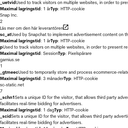
_uetvid
Used to track visitors on multiple websites, in order to pr
Maximal lagringstid
: 1 år
Typ
: HTTP-cookie
Snap Inc.
2
Läs mer om den här leverantören
sc_at
Used by Snapchat to implement advertisement content on the w
Maximal lagringstid
: 1 år
Typ
: HTTP-cookie
p
Used to track visitors on multiple websites, in order to present 
Maximal lagringstid
: Session
Typ
: Pixelspårare
garnius.se
1
_gtmeec
Used to temporarily store and process ecommerce-related 
Maximal lagringstid
: 3 månader
Typ
: HTTP-cookie
sc-static.net
7
_schn1
Sets a unique ID for the visitor, that allows third party adv
facilitates real-time bidding for advertisers.
Maximal lagringstid
: 1 dag
Typ
: HTTP-cookie
_scid
Sets a unique ID for the visitor, that allows third party adver
facilitates real-time bidding for advertisers.