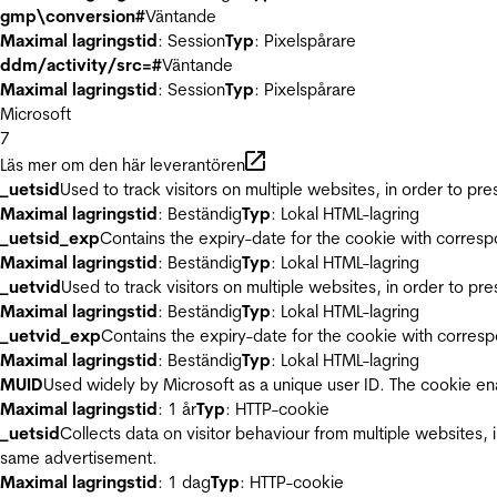
gmp\conversion#
Väntande
Maximal lagringstid
: Session
Typ
: Pixelspårare
ddm/activity/src=#
Väntande
Maximal lagringstid
: Session
Typ
: Pixelspårare
Microsoft
7
Läs mer om den här leverantören
_uetsid
Used to track visitors on multiple websites, in order to pr
Maximal lagringstid
: Beständig
Typ
: Lokal HTML-lagring
_uetsid_exp
Contains the expiry-date for the cookie with corres
Maximal lagringstid
: Beständig
Typ
: Lokal HTML-lagring
_uetvid
Used to track visitors on multiple websites, in order to pr
Maximal lagringstid
: Beständig
Typ
: Lokal HTML-lagring
_uetvid_exp
Contains the expiry-date for the cookie with corres
Maximal lagringstid
: Beständig
Typ
: Lokal HTML-lagring
MUID
Used widely by Microsoft as a unique user ID. The cookie en
Maximal lagringstid
: 1 år
Typ
: HTTP-cookie
_uetsid
Collects data on visitor behaviour from multiple websites, 
same advertisement.
Maximal lagringstid
: 1 dag
Typ
: HTTP-cookie