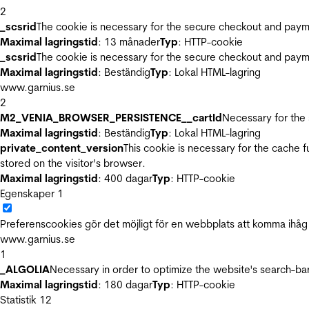
2
_scsrid
The cookie is necessary for the secure checkout and payme
Maximal lagringstid
: 13 månader
Typ
: HTTP-cookie
_scsrid
The cookie is necessary for the secure checkout and payme
Maximal lagringstid
: Beständig
Typ
: Lokal HTML-lagring
www.garnius.se
2
M2_VENIA_BROWSER_PERSISTENCE__cartId
Necessary for the 
Maximal lagringstid
: Beständig
Typ
: Lokal HTML-lagring
private_content_version
This cookie is necessary for the cache 
stored on the visitor’s browser.
Maximal lagringstid
: 400 dagar
Typ
: HTTP-cookie
Egenskaper
1
Preferenscookies gör det möjligt för en webbplats att komma ihåg i
www.garnius.se
1
_ALGOLIA
Necessary in order to optimize the website's search-bar
Maximal lagringstid
: 180 dagar
Typ
: HTTP-cookie
Statistik
12