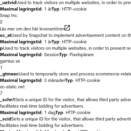
_uetvid
Used to track visitors on multiple websites, in order to pr
Maximal lagringstid
: 1 år
Typ
: HTTP-cookie
Snap Inc.
2
Läs mer om den här leverantören
sc_at
Used by Snapchat to implement advertisement content on the w
Maximal lagringstid
: 1 år
Typ
: HTTP-cookie
p
Used to track visitors on multiple websites, in order to present 
Maximal lagringstid
: Session
Typ
: Pixelspårare
garnius.se
1
_gtmeec
Used to temporarily store and process ecommerce-related 
Maximal lagringstid
: 3 månader
Typ
: HTTP-cookie
sc-static.net
7
_schn1
Sets a unique ID for the visitor, that allows third party adv
facilitates real-time bidding for advertisers.
Maximal lagringstid
: 1 dag
Typ
: HTTP-cookie
_scid
Sets a unique ID for the visitor, that allows third party adver
facilitates real-time bidding for advertisers.