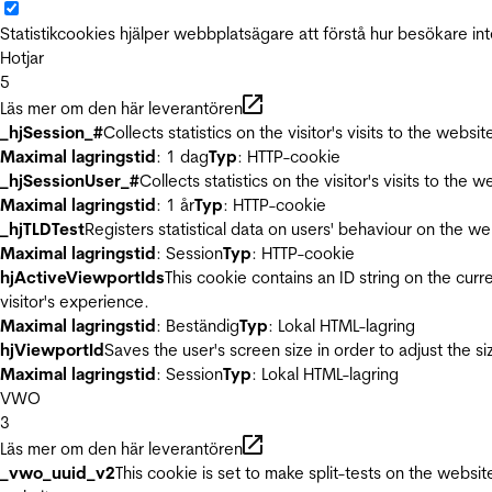
Statistikcookies hjälper webbplatsägare att förstå hur besökare 
Hotjar
5
Läs mer om den här leverantören
_hjSession_#
Collects statistics on the visitor's visits to the we
Maximal lagringstid
: 1 dag
Typ
: HTTP-cookie
_hjSessionUser_#
Collects statistics on the visitor's visits to t
Maximal lagringstid
: 1 år
Typ
: HTTP-cookie
_hjTLDTest
Registers statistical data on users' behaviour on the we
Maximal lagringstid
: Session
Typ
: HTTP-cookie
hjActiveViewportIds
This cookie contains an ID string on the curr
visitor's experience.
Maximal lagringstid
: Beständig
Typ
: Lokal HTML-lagring
hjViewportId
Saves the user's screen size in order to adjust the s
Maximal lagringstid
: Session
Typ
: Lokal HTML-lagring
VWO
3
Läs mer om den här leverantören
_vwo_uuid_v2
This cookie is set to make split-tests on the websi