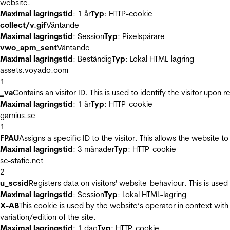
website.
Maximal lagringstid
: 1 år
Typ
: HTTP-cookie
collect/v.gif
Väntande
Maximal lagringstid
: Session
Typ
: Pixelspårare
vwo_apm_sent
Väntande
Maximal lagringstid
: Beständig
Typ
: Lokal HTML-lagring
assets.voyado.com
1
_va
Contains an visitor ID. This is used to identify the visitor upon 
Maximal lagringstid
: 1 år
Typ
: HTTP-cookie
garnius.se
1
FPAU
Assigns a specific ID to the visitor. This allows the website to
Maximal lagringstid
: 3 månader
Typ
: HTTP-cookie
sc-static.net
2
u_scsid
Registers data on visitors' website-behaviour. This is used 
Maximal lagringstid
: Session
Typ
: Lokal HTML-lagring
X-AB
This cookie is used by the website’s operator in context with 
variation/edition of the site.
Maximal lagringstid
: 1 dag
Typ
: HTTP-cookie