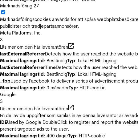
Marknadsföring
27
Marknadsföringscookies används för att spåra webbplatsbesökare.
publicister och tredjepartsannonsörer.
Meta Platforms, Inc.
3
Läs mer om den här leverantören
lastExternalReferrer
Detects how the user reached the website by 
Maximal lagringstid
: Beständig
Typ
: Lokal HTML-lagring
lastExternalReferrerTime
Detects how the user reached the websi
Maximal lagringstid
: Beständig
Typ
: Lokal HTML-lagring
_fbp
Used by Facebook to deliver a series of advertisement product
Maximal lagringstid
: 3 månader
Typ
: HTTP-cookie
Google
3
Läs mer om den här leverantören
En del av de uppgifter som samlas in av denna leverantör är avsed
IDE
Used by Google DoubleClick to register and report the website u
present targeted ads to the user.
Maximal lagringstid
: 400 dagar
Typ
: HTTP-cookie