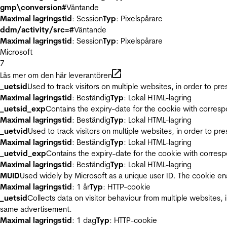
gmp\conversion#
Väntande
Maximal lagringstid
: Session
Typ
: Pixelspårare
ddm/activity/src=#
Väntande
Maximal lagringstid
: Session
Typ
: Pixelspårare
Microsoft
7
Läs mer om den här leverantören
_uetsid
Used to track visitors on multiple websites, in order to pr
Maximal lagringstid
: Beständig
Typ
: Lokal HTML-lagring
_uetsid_exp
Contains the expiry-date for the cookie with corres
Maximal lagringstid
: Beständig
Typ
: Lokal HTML-lagring
_uetvid
Used to track visitors on multiple websites, in order to pr
Maximal lagringstid
: Beständig
Typ
: Lokal HTML-lagring
_uetvid_exp
Contains the expiry-date for the cookie with corres
Maximal lagringstid
: Beständig
Typ
: Lokal HTML-lagring
MUID
Used widely by Microsoft as a unique user ID. The cookie en
Maximal lagringstid
: 1 år
Typ
: HTTP-cookie
_uetsid
Collects data on visitor behaviour from multiple websites, 
same advertisement.
Maximal lagringstid
: 1 dag
Typ
: HTTP-cookie