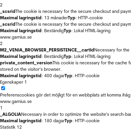
2
_scsrid
The cookie is necessary for the secure checkout and payme
Maximal lagringstid
: 13 månader
Typ
: HTTP-cookie
_scsrid
The cookie is necessary for the secure checkout and payme
Maximal lagringstid
: Beständig
Typ
: Lokal HTML-lagring
www.garnius.se
2
M2_VENIA_BROWSER_PERSISTENCE__cartId
Necessary for the 
Maximal lagringstid
: Beständig
Typ
: Lokal HTML-lagring
private_content_version
This cookie is necessary for the cache 
stored on the visitor’s browser.
Maximal lagringstid
: 400 dagar
Typ
: HTTP-cookie
Egenskaper
1
Preferenscookies gör det möjligt för en webbplats att komma ihåg i
www.garnius.se
1
_ALGOLIA
Necessary in order to optimize the website's search-bar
Maximal lagringstid
: 180 dagar
Typ
: HTTP-cookie
Statistik
12