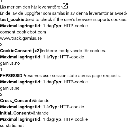
1
Läs mer om den här leverantören
En del av de uppgifter som samlas in av denna leverantör är avsed
test_cookie
Used to check if the user's browser supports cookies
Maximal lagringstid
: 1 dag
Typ
: HTTP-cookie
consent.cookiebot.com
www.track.garnius.se
2
CookieConsent [x2]
Indikerar medgivande för cookies.
Maximal lagringstid
: 1 år
Typ
: HTTP-cookie
garnius.no
1
PHPSESSID
Preserves user session state across page requests.
Maximal lagringstid
: 1 dag
Typ
: HTTP-cookie
garnius.se
2
Cross_Consent
Väntande
Maximal lagringstid
: 1 år
Typ
: HTTP-cookie
Initial_Consent
Väntande
Maximal lagringstid
: 1 dag
Typ
: HTTP-cookie
sc-static.net