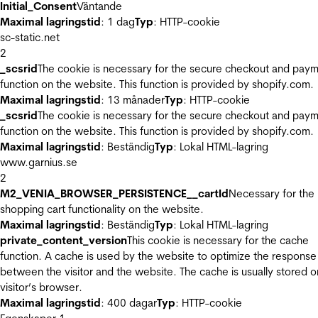
Initial_Consent
Väntande
Maximal lagringstid
: 1 dag
Typ
: HTTP-cookie
sc-static.net
2
_scsrid
The cookie is necessary for the secure checkout and pay
function on the website. This function is provided by shopify.com.
Maximal lagringstid
: 13 månader
Typ
: HTTP-cookie
_scsrid
The cookie is necessary for the secure checkout and pay
function on the website. This function is provided by shopify.com.
Maximal lagringstid
: Beständig
Typ
: Lokal HTML-lagring
www.garnius.se
2
M2_VENIA_BROWSER_PERSISTENCE__cartId
Necessary for the
shopping cart functionality on the website.
Maximal lagringstid
: Beständig
Typ
: Lokal HTML-lagring
private_content_version
This cookie is necessary for the cache
function. A cache is used by the website to optimize the response
between the visitor and the website. The cache is usually stored o
visitor’s browser.
Maximal lagringstid
: 400 dagar
Typ
: HTTP-cookie