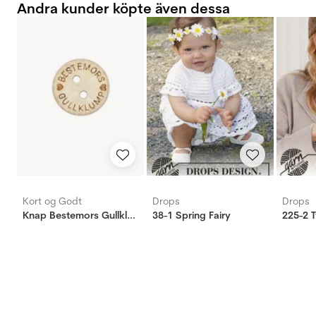
Andra kunder köpte även dessa
Kort og Godt
Drops
Drops
Knap Bestemors Gullklump 15mm
38-1 Spring Fairy
225-2 T