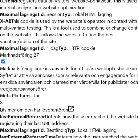
u_scsid
Registers data on visitors' website-behaviour. This is used 
internal analysis and website optimization.
Maximal lagringstid
: Session
Typ
: Lokal HTML-lagring
X-AB
This cookie is used by the website’s operator in context with
multi-variate testing. This is a tool used to combine or change con
on the website. This allows the website to find the best
variation/edition of the site.
Maximal lagringstid
: 1 dag
Typ
: HTTP-cookie
Marknadsföring
27
Marknadsföringscookies används för att spåra webbplatsbesökare
Syftet är att visa annonser som är relevanta och engagerande för
enskilda användaren och därmed mer värdefulla för publicister och
tredjepartsannonsörer.
Meta Platforms, Inc.
3
Läs mer om den här leverantören
lastExternalReferrer
Detects how the user reached the website 
registering their last URL-address.
Maximal lagringstid
: Beständig
Typ
: Lokal HTML-lagring
lastExternalReferrerTime
Detects how the user reached the web