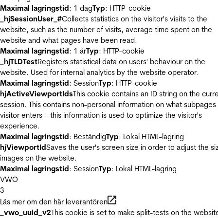
Maximal lagringstid
: 1 dag
Typ
: HTTP-cookie
_hjSessionUser_#
Collects statistics on the visitor's visits to the
website, such as the number of visits, average time spent on the
website and what pages have been read.
Maximal lagringstid
: 1 år
Typ
: HTTP-cookie
_hjTLDTest
Registers statistical data on users' behaviour on the
website. Used for internal analytics by the website operator.
Maximal lagringstid
: Session
Typ
: HTTP-cookie
hjActiveViewportIds
This cookie contains an ID string on the curr
session. This contains non-personal information on what subpages
visitor enters – this information is used to optimize the visitor's
experience.
Maximal lagringstid
: Beständig
Typ
: Lokal HTML-lagring
hjViewportId
Saves the user's screen size in order to adjust the si
images on the website.
Maximal lagringstid
: Session
Typ
: Lokal HTML-lagring
VWO
3
Läs mer om den här leverantören
_vwo_uuid_v2
This cookie is set to make split-tests on the websit