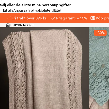
Sälj eller dela inte mina personuppgifter
Tillåt alla
Anpassa
Tillåt valda
Inte tillåtet
Fri frakt över 899 kr!
Prisgaranti + 15%
Köp pre
Hem
STICKNINGSKIT
>
-30%