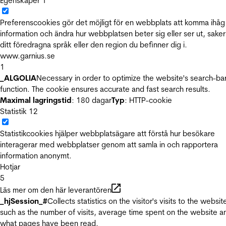
Egenskaper
1
Preferenscookies gör det möjligt för en webbplats att komma ihåg
information och ändra hur webbplatsen beter sig eller ser ut, sake
ditt föredragna språk eller den region du befinner dig i.
www.garnius.se
1
_ALGOLIA
Necessary in order to optimize the website's search-ba
function. The cookie ensures accurate and fast search results.
Maximal lagringstid
: 180 dagar
Typ
: HTTP-cookie
Statistik
12
Statistikcookies hjälper webbplatsägare att förstå hur besökare
interagerar med webbplatser genom att samla in och rapportera
information anonymt.
Hotjar
5
Läs mer om den här leverantören
_hjSession_#
Collects statistics on the visitor's visits to the websit
such as the number of visits, average time spent on the website a
what pages have been read.