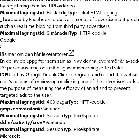
by registering their last URL-address.
Maximal lagringstid
: Beständig
Typ
: Lokal HTML-lagring
_fbp
Used by Facebook to deliver a series of advertisement produ
such as real time bidding from third party advertisers.
Maximal lagringstid
: 3 månader
Typ
: HTTP-cookie
Google
3
Läs mer om den här leverantören
En del av de uppgifter som samlas in av denna leverantör är avse
för personalisering och mätning av annonseringseffektivitet.
IDE
Used by Google DoubleClick to register and report the websit
user's actions after viewing or clicking one of the advertiser's ads 
the purpose of measuring the efficacy of an ad and to present
targeted ads to the user.
Maximal lagringstid
: 400 dagar
Typ
: HTTP-cookie
gmp\conversion#
Väntande
Maximal lagringstid
: Session
Typ
: Pixelspårare
ddm/activity/src=#
Väntande
Maximal lagringstid
: Session
Typ
: Pixelspårare
Microsoft