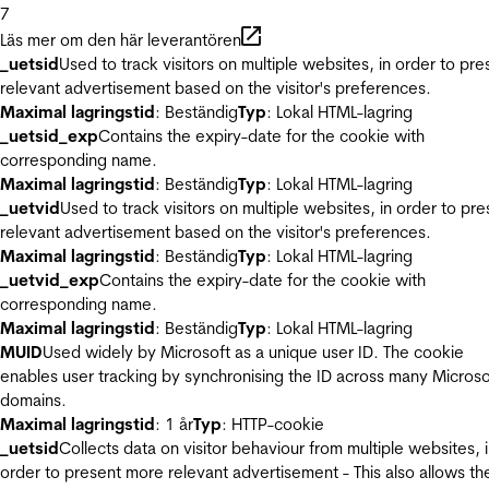
7
Läs mer om den här leverantören
_uetsid
Used to track visitors on multiple websites, in order to pre
relevant advertisement based on the visitor's preferences.
Maximal lagringstid
: Beständig
Typ
: Lokal HTML-lagring
_uetsid_exp
Contains the expiry-date for the cookie with
corresponding name.
Maximal lagringstid
: Beständig
Typ
: Lokal HTML-lagring
_uetvid
Used to track visitors on multiple websites, in order to pre
relevant advertisement based on the visitor's preferences.
Maximal lagringstid
: Beständig
Typ
: Lokal HTML-lagring
_uetvid_exp
Contains the expiry-date for the cookie with
corresponding name.
Maximal lagringstid
: Beständig
Typ
: Lokal HTML-lagring
MUID
Used widely by Microsoft as a unique user ID. The cookie
enables user tracking by synchronising the ID across many Microso
domains.
Maximal lagringstid
: 1 år
Typ
: HTTP-cookie
_uetsid
Collects data on visitor behaviour from multiple websites, 
order to present more relevant advertisement - This also allows th