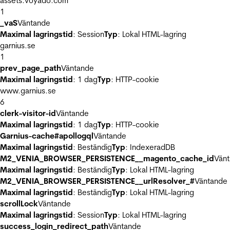
assets.voyado.com
1
_vaS
Väntande
Maximal lagringstid
: Session
Typ
: Lokal HTML-lagring
garnius.se
1
prev_page_path
Väntande
Maximal lagringstid
: 1 dag
Typ
: HTTP-cookie
www.garnius.se
6
clerk-visitor-id
Väntande
Maximal lagringstid
: 1 dag
Typ
: HTTP-cookie
Garnius-cache#apollogql
Väntande
Maximal lagringstid
: Beständig
Typ
: IndexeradDB
M2_VENIA_BROWSER_PERSISTENCE__magento_cache_id
Vän
Maximal lagringstid
: Beständig
Typ
: Lokal HTML-lagring
M2_VENIA_BROWSER_PERSISTENCE__urlResolver_#
Väntande
Maximal lagringstid
: Beständig
Typ
: Lokal HTML-lagring
scrollLock
Väntande
Maximal lagringstid
: Session
Typ
: Lokal HTML-lagring
success_login_redirect_path
Väntande