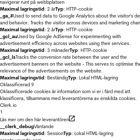
navigerar runt på webbplatsen
Maximal lagringstid
: 2 år
Typ
: HTTP-cookie
_ga_#
Used to send data to Google Analytics about the visitor's d
and behavior. Tracks the visitor across devices and marketing chan
Maximal lagringstid
: 2 år
Typ
: HTTP-cookie
_gcl_au
Used by Google AdSense for experimenting with
advertisement efficiency across websites using their services.
Maximal lagringstid
: 3 månader
Typ
: HTTP-cookie
_gcl_ls
Tracks the conversion rate between the user and the
advertisement banners on the website - This serves to optimise th
relevance of the advertisements on the website.
Maximal lagringstid
: Beständig
Typ
: Lokal HTML-lagring
Oklassificerad
9
Oklassificerade cookies är information som vi er i färd med att
klassificera, tillsammans med leverantörerna av enskilda cookies.
Clerk.io
1
Läs mer om den här leverantören
__clerk_debug
Väntande
Maximal lagringstid
: Session
Typ
: Lokal HTML-lagring