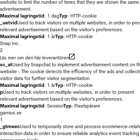
website to limit the number of times that they are shown the same
advertisement.
Maximal lagringstid
: 1 dag
Typ
: HTTP-cookie
_uetvid
Used to track visitors on multiple websites, in order to pre
relevant advertisement based on the visitor's preferences.
Maximal lagringstid
: 1 år
Typ
: HTTP-cookie
Snap Inc.
2
Läs mer om den här leverantören
sc_at
Used by Snapchat to implement advertisement content on t
website - The cookie detects the efficiency of the ads and collect
visitor data for further visitor segmentation.
Maximal lagringstid
: 1 år
Typ
: HTTP-cookie
p
Used to track visitors on multiple websites, in order to present
relevant advertisement based on the visitor's preferences.
Maximal lagringstid
: Session
Typ
: Pixelspårare
garnius.se
1
_gtmeec
Used to temporarily store and process ecommerce-relat
interaction data in order to ensure reliable analytics event tracking