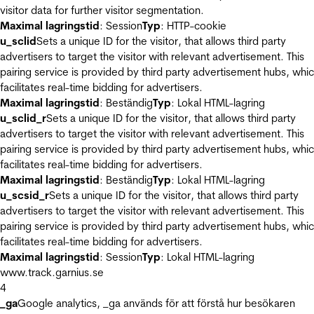
visitor data for further visitor segmentation.
Maximal lagringstid
: Session
Typ
: HTTP-cookie
u_sclid
Sets a unique ID for the visitor, that allows third party
advertisers to target the visitor with relevant advertisement. This
pairing service is provided by third party advertisement hubs, whi
facilitates real-time bidding for advertisers.
Maximal lagringstid
: Beständig
Typ
: Lokal HTML-lagring
u_sclid_r
Sets a unique ID for the visitor, that allows third party
advertisers to target the visitor with relevant advertisement. This
pairing service is provided by third party advertisement hubs, whi
facilitates real-time bidding for advertisers.
Maximal lagringstid
: Beständig
Typ
: Lokal HTML-lagring
u_scsid_r
Sets a unique ID for the visitor, that allows third party
advertisers to target the visitor with relevant advertisement. This
pairing service is provided by third party advertisement hubs, whi
facilitates real-time bidding for advertisers.
Maximal lagringstid
: Session
Typ
: Lokal HTML-lagring
www.track.garnius.se
4
_ga
Google analytics, _ga används för att förstå hur besökaren