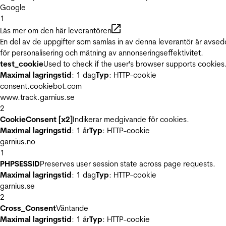
Google
1
Läs mer om den här leverantören
En del av de uppgifter som samlas in av denna leverantör är avse
för personalisering och mätning av annonseringseffektivitet.
test_cookie
Used to check if the user's browser supports cookies
Maximal lagringstid
: 1 dag
Typ
: HTTP-cookie
consent.cookiebot.com
www.track.garnius.se
2
CookieConsent [x2]
Indikerar medgivande för cookies.
Maximal lagringstid
: 1 år
Typ
: HTTP-cookie
garnius.no
1
PHPSESSID
Preserves user session state across page requests.
Maximal lagringstid
: 1 dag
Typ
: HTTP-cookie
garnius.se
2
Cross_Consent
Väntande
Maximal lagringstid
: 1 år
Typ
: HTTP-cookie