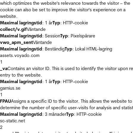
which optimizes the website's relevance towards the visitor – the
cookie can also be set to improve the visitor's experience on a
website.
Maximal lagringstid
: 1 år
Typ
: HTTP-cookie
collect/v.gif
Väntande
Maximal lagringstid
: Session
Typ
: Pixelspårare
vwo_apm_sent
Väntande
Maximal lagringstid
: Beständig
Typ
: Lokal HTML-lagring
assets.voyado.com
1
_va
Contains an visitor ID. This is used to identify the visitor upon r
entry to the website.
Maximal lagringstid
: 1 år
Typ
: HTTP-cookie
garnius.se
1
FPAU
Assigns a specific ID to the visitor. This allows the website to
determine the number of specific user-visits for analysis and statist
Maximal lagringstid
: 3 månader
Typ
: HTTP-cookie
sc-static.net
2