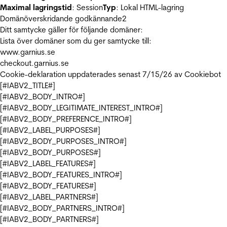
Maximal lagringstid
: Session
Typ
: Lokal HTML-lagring
Domänöverskridande godkännande
2
Ditt samtycke gäller för följande domäner:
Lista över domäner som du ger samtycke till:
www.garnius.se
checkout.garnius.se
Cookie-deklaration uppdaterades senast 7/15/26 av
Cookiebot
[#IABV2_TITLE#]
[#IABV2_BODY_INTRO#]
[#IABV2_BODY_LEGITIMATE_INTEREST_INTRO#]
[#IABV2_BODY_PREFERENCE_INTRO#]
[#IABV2_LABEL_PURPOSES#]
[#IABV2_BODY_PURPOSES_INTRO#]
[#IABV2_BODY_PURPOSES#]
[#IABV2_LABEL_FEATURES#]
[#IABV2_BODY_FEATURES_INTRO#]
[#IABV2_BODY_FEATURES#]
[#IABV2_LABEL_PARTNERS#]
[#IABV2_BODY_PARTNERS_INTRO#]
[#IABV2_BODY_PARTNERS#]