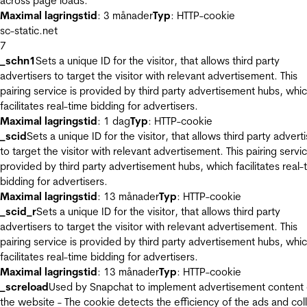
across page loads.
Maximal lagringstid
: 3 månader
Typ
: HTTP-cookie
sc-static.net
7
_schn1
Sets a unique ID for the visitor, that allows third party
advertisers to target the visitor with relevant advertisement. This
pairing service is provided by third party advertisement hubs, whi
facilitates real-time bidding for advertisers.
Maximal lagringstid
: 1 dag
Typ
: HTTP-cookie
_scid
Sets a unique ID for the visitor, that allows third party advert
to target the visitor with relevant advertisement. This pairing servic
provided by third party advertisement hubs, which facilitates real-
bidding for advertisers.
Maximal lagringstid
: 13 månader
Typ
: HTTP-cookie
_scid_r
Sets a unique ID for the visitor, that allows third party
advertisers to target the visitor with relevant advertisement. This
pairing service is provided by third party advertisement hubs, whi
facilitates real-time bidding for advertisers.
Maximal lagringstid
: 13 månader
Typ
: HTTP-cookie
_screload
Used by Snapchat to implement advertisement content
the website - The cookie detects the efficiency of the ads and col