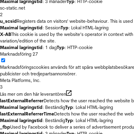
Maximal lagringstid
: 3 månader
Typ
: HTTP-cookie
sc-static.net
2
u_scsid
Registers data on visitors' website-behaviour. This is used 
Maximal lagringstid
: Session
Typ
: Lokal HTML-lagring
X-AB
This cookie is used by the website’s operator in context with 
variation/edition of the site.
Maximal lagringstid
: 1 dag
Typ
: HTTP-cookie
Marknadsföring
27
Marknadsföringscookies används för att spåra webbplatsbesökare.
publicister och tredjepartsannonsörer.
Meta Platforms, Inc.
3
Läs mer om den här leverantören
lastExternalReferrer
Detects how the user reached the website by 
Maximal lagringstid
: Beständig
Typ
: Lokal HTML-lagring
lastExternalReferrerTime
Detects how the user reached the websi
Maximal lagringstid
: Beständig
Typ
: Lokal HTML-lagring
_fbp
Used by Facebook to deliver a series of advertisement product
Maximal lagringstid
: 3 månader
Typ
: HTTP-cookie