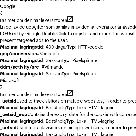
Google
3
Läs mer om den här leverantören
En del av de uppgifter som samlas in av denna leverantör är avsed
IDE
Used by Google DoubleClick to register and report the website u
present targeted ads to the user.
Maximal lagringstid
: 400 dagar
Typ
: HTTP-cookie
gmp\conversion#
Väntande
Maximal lagringstid
: Session
Typ
: Pixelspårare
ddm/activity/src=#
Väntande
Maximal lagringstid
: Session
Typ
: Pixelspårare
Microsoft
7
Läs mer om den här leverantören
_uetsid
Used to track visitors on multiple websites, in order to pr
Maximal lagringstid
: Beständig
Typ
: Lokal HTML-lagring
_uetsid_exp
Contains the expiry-date for the cookie with corres
Maximal lagringstid
: Beständig
Typ
: Lokal HTML-lagring
_uetvid
Used to track visitors on multiple websites, in order to pr
Maximal lagringstid
: Beständig
Typ
: Lokal HTML-lagring