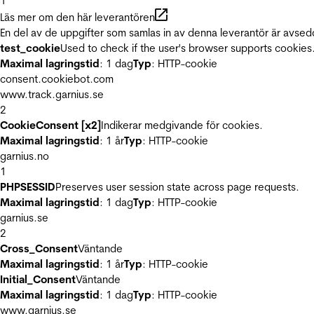
1
Läs mer om den här leverantören
En del av de uppgifter som samlas in av denna leverantör är avsed
test_cookie
Used to check if the user's browser supports cookies
Maximal lagringstid
: 1 dag
Typ
: HTTP-cookie
consent.cookiebot.com
www.track.garnius.se
2
CookieConsent [x2]
Indikerar medgivande för cookies.
Maximal lagringstid
: 1 år
Typ
: HTTP-cookie
garnius.no
1
PHPSESSID
Preserves user session state across page requests.
Maximal lagringstid
: 1 dag
Typ
: HTTP-cookie
garnius.se
2
Cross_Consent
Väntande
Maximal lagringstid
: 1 år
Typ
: HTTP-cookie
Initial_Consent
Väntande
Maximal lagringstid
: 1 dag
Typ
: HTTP-cookie
www.garnius.se