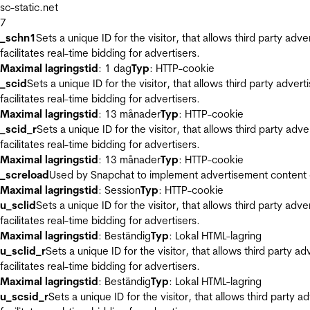
sc-static.net
7
_schn1
Sets a unique ID for the visitor, that allows third party adv
facilitates real-time bidding for advertisers.
Maximal lagringstid
: 1 dag
Typ
: HTTP-cookie
_scid
Sets a unique ID for the visitor, that allows third party adver
facilitates real-time bidding for advertisers.
Maximal lagringstid
: 13 månader
Typ
: HTTP-cookie
_scid_r
Sets a unique ID for the visitor, that allows third party adv
facilitates real-time bidding for advertisers.
Maximal lagringstid
: 13 månader
Typ
: HTTP-cookie
_screload
Used by Snapchat to implement advertisement content on 
Maximal lagringstid
: Session
Typ
: HTTP-cookie
u_sclid
Sets a unique ID for the visitor, that allows third party adv
facilitates real-time bidding for advertisers.
Maximal lagringstid
: Beständig
Typ
: Lokal HTML-lagring
u_sclid_r
Sets a unique ID for the visitor, that allows third party a
facilitates real-time bidding for advertisers.
Maximal lagringstid
: Beständig
Typ
: Lokal HTML-lagring
u_scsid_r
Sets a unique ID for the visitor, that allows third party 