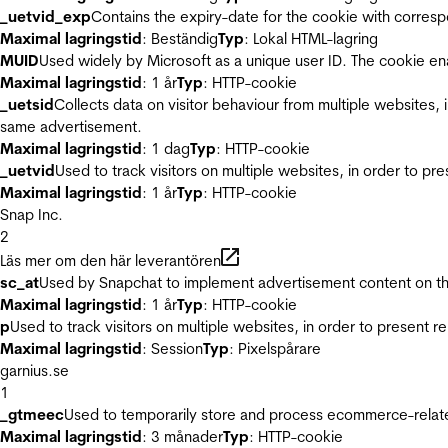
_uetvid_exp
Contains the expiry-date for the cookie with corres
Maximal lagringstid
: Beständig
Typ
: Lokal HTML-lagring
MUID
Used widely by Microsoft as a unique user ID. The cookie en
Maximal lagringstid
: 1 år
Typ
: HTTP-cookie
_uetsid
Collects data on visitor behaviour from multiple websites, 
same advertisement.
Maximal lagringstid
: 1 dag
Typ
: HTTP-cookie
_uetvid
Used to track visitors on multiple websites, in order to pr
Maximal lagringstid
: 1 år
Typ
: HTTP-cookie
Snap Inc.
2
Läs mer om den här leverantören
sc_at
Used by Snapchat to implement advertisement content on the w
Maximal lagringstid
: 1 år
Typ
: HTTP-cookie
p
Used to track visitors on multiple websites, in order to present 
Maximal lagringstid
: Session
Typ
: Pixelspårare
garnius.se
1
_gtmeec
Used to temporarily store and process ecommerce-related 
Maximal lagringstid
: 3 månader
Typ
: HTTP-cookie