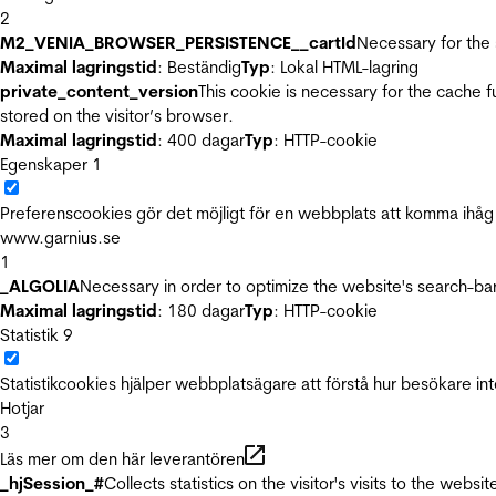
2
M2_VENIA_BROWSER_PERSISTENCE__cartId
Necessary for the 
Maximal lagringstid
: Beständig
Typ
: Lokal HTML-lagring
private_content_version
This cookie is necessary for the cache 
stored on the visitor’s browser.
Maximal lagringstid
: 400 dagar
Typ
: HTTP-cookie
Egenskaper
1
Preferenscookies gör det möjligt för en webbplats att komma ihåg i
www.garnius.se
1
_ALGOLIA
Necessary in order to optimize the website's search-bar
Maximal lagringstid
: 180 dagar
Typ
: HTTP-cookie
Statistik
9
Statistikcookies hjälper webbplatsägare att förstå hur besökare 
Hotjar
3
Läs mer om den här leverantören
_hjSession_#
Collects statistics on the visitor's visits to the we