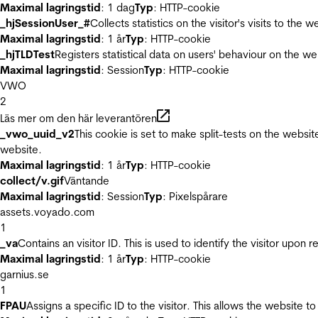
Maximal lagringstid
: 1 dag
Typ
: HTTP-cookie
_hjSessionUser_#
Collects statistics on the visitor's visits to t
Maximal lagringstid
: 1 år
Typ
: HTTP-cookie
_hjTLDTest
Registers statistical data on users' behaviour on the we
Maximal lagringstid
: Session
Typ
: HTTP-cookie
VWO
2
Läs mer om den här leverantören
_vwo_uuid_v2
This cookie is set to make split-tests on the websi
website.
Maximal lagringstid
: 1 år
Typ
: HTTP-cookie
collect/v.gif
Väntande
Maximal lagringstid
: Session
Typ
: Pixelspårare
assets.voyado.com
1
_va
Contains an visitor ID. This is used to identify the visitor upon 
Maximal lagringstid
: 1 år
Typ
: HTTP-cookie
garnius.se
1
FPAU
Assigns a specific ID to the visitor. This allows the website to