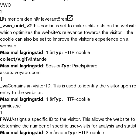
VWO
2
Läs mer om den här leverantören
_vwo_uuid_v2
This cookie is set to make split-tests on the websit
which optimizes the website's relevance towards the visitor – the
cookie can also be set to improve the visitor's experience on a
website.
Maximal lagringstid
: 1 år
Typ
: HTTP-cookie
collect/v.gif
Väntande
Maximal lagringstid
: Session
Typ
: Pixelspårare
assets.voyado.com
1
_va
Contains an visitor ID. This is used to identify the visitor upon r
entry to the website.
Maximal lagringstid
: 1 år
Typ
: HTTP-cookie
garnius.se
1
FPAU
Assigns a specific ID to the visitor. This allows the website to
determine the number of specific user-visits for analysis and statist
Maximal lagringstid
: 3 månader
Typ
: HTTP-cookie