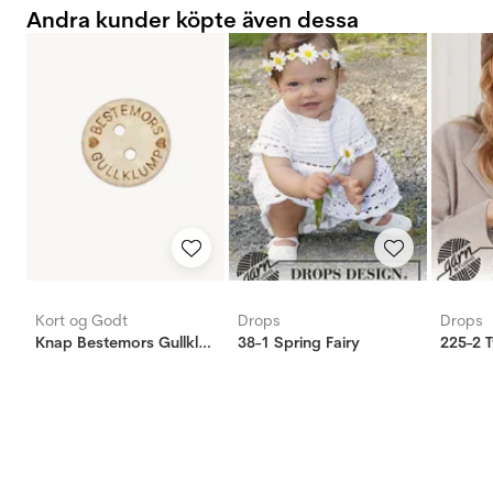
Andra kunder köpte även dessa
Kort og Godt
Drops
Drops
Knap Bestemors Gullklump 15mm
38-1 Spring Fairy
225-2 T