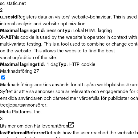
sc-static.net
2
u_scsid
Registers data on visitors' website-behaviour. This is used 
internal analysis and website optimization.
Maximal lagringstid
: Session
Typ
: Lokal HTML-lagring
X-AB
This cookie is used by the website’s operator in context with
multi-variate testing. This is a tool used to combine or change con
on the website. This allows the website to find the best
variation/edition of the site.
Maximal lagringstid
: 1 dag
Typ
: HTTP-cookie
Marknadsföring
27
Marknadsföringscookies används för att spåra webbplatsbesökare
Syftet är att visa annonser som är relevanta och engagerande för
enskilda användaren och därmed mer värdefulla för publicister och
tredjepartsannonsörer.
Meta Platforms, Inc.
3
Läs mer om den här leverantören
lastExternalReferrer
Detects how the user reached the website 