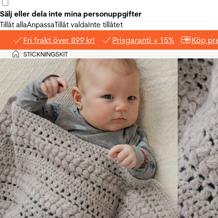
Sälj eller dela inte mina personuppgifter
Tillåt alla
Anpassa
Tillåt valda
Inte tillåtet
Fri frakt över 899 kr!
Prisgaranti + 15%
Köp pre
Hem
STICKNINGSKIT
>