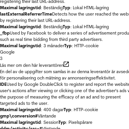
registering their last URL-address.
Maximal lagringstid
: Beständig
Typ
: Lokal HTML-lagring
lastExternalReferrerTime
Detects how the user reached the web
by registering their last URL-address.
Maximal lagringstid
: Beständig
Typ
: Lokal HTML-lagring
_fbp
Used by Facebook to deliver a series of advertisement produ
such as real time bidding from third party advertisers.
Maximal lagringstid
: 3 månader
Typ
: HTTP-cookie
Google
3
Läs mer om den här leverantören
En del av de uppgifter som samlas in av denna leverantör är avse
för personalisering och mätning av annonseringseffektivitet.
IDE
Used by Google DoubleClick to register and report the websit
user's actions after viewing or clicking one of the advertiser's ads 
the purpose of measuring the efficacy of an ad and to present
targeted ads to the user.
Maximal lagringstid
: 400 dagar
Typ
: HTTP-cookie
gmp\conversion#
Väntande
Maximal lagringstid
: Session
Typ
: Pixelspårare
ddm/activity/src=#
Väntande