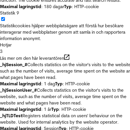
function. The cookie ensures accurate and fast search results.
Maximal lagringstid
: 180 dagar
Typ
: HTTP-cookie
Statistik
9
Statistikcookies hjälper webbplatsägare att förstå hur besökare
interagerar med webbplatser genom att samla in och rapportera
information anonymt.
Hotjar
3
Läs mer om den här leverantören
_hjSession_#
Collects statistics on the visitor's visits to the websit
such as the number of visits, average time spent on the website a
what pages have been read.
Maximal lagringstid
: 1 dag
Typ
: HTTP-cookie
_hjSessionUser_#
Collects statistics on the visitor's visits to the
website, such as the number of visits, average time spent on the
website and what pages have been read.
Maximal lagringstid
: 1 år
Typ
: HTTP-cookie
_hjTLDTest
Registers statistical data on users' behaviour on the
website. Used for internal analytics by the website operator.
Maximal lagringstid
: Session
Typ
: HTTP-cookie