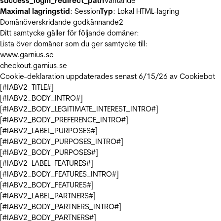
success_login_redirect_path
Väntande
Maximal lagringstid
: Session
Typ
: Lokal HTML-lagring
Domänöverskridande godkännande
2
Ditt samtycke gäller för följande domäner:
Lista över domäner som du ger samtycke till:
www.garnius.se
checkout.garnius.se
Cookie-deklaration uppdaterades senast 6/15/26 av
Cookiebot
[#IABV2_TITLE#]
[#IABV2_BODY_INTRO#]
[#IABV2_BODY_LEGITIMATE_INTEREST_INTRO#]
[#IABV2_BODY_PREFERENCE_INTRO#]
[#IABV2_LABEL_PURPOSES#]
[#IABV2_BODY_PURPOSES_INTRO#]
[#IABV2_BODY_PURPOSES#]
[#IABV2_LABEL_FEATURES#]
[#IABV2_BODY_FEATURES_INTRO#]
[#IABV2_BODY_FEATURES#]
[#IABV2_LABEL_PARTNERS#]
[#IABV2_BODY_PARTNERS_INTRO#]
[#IABV2_BODY_PARTNERS#]