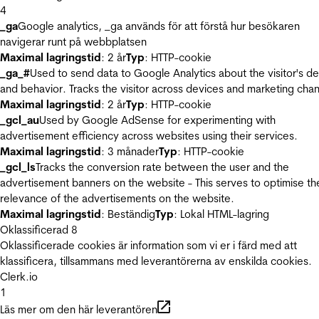
4
_ga
Google analytics, _ga används för att förstå hur besökaren
navigerar runt på webbplatsen
Maximal lagringstid
: 2 år
Typ
: HTTP-cookie
_ga_#
Used to send data to Google Analytics about the visitor's d
and behavior. Tracks the visitor across devices and marketing chan
Maximal lagringstid
: 2 år
Typ
: HTTP-cookie
_gcl_au
Used by Google AdSense for experimenting with
advertisement efficiency across websites using their services.
Maximal lagringstid
: 3 månader
Typ
: HTTP-cookie
_gcl_ls
Tracks the conversion rate between the user and the
advertisement banners on the website - This serves to optimise th
relevance of the advertisements on the website.
Maximal lagringstid
: Beständig
Typ
: Lokal HTML-lagring
Oklassificerad
8
Oklassificerade cookies är information som vi er i färd med att
klassificera, tillsammans med leverantörerna av enskilda cookies.
Clerk.io
1
Läs mer om den här leverantören