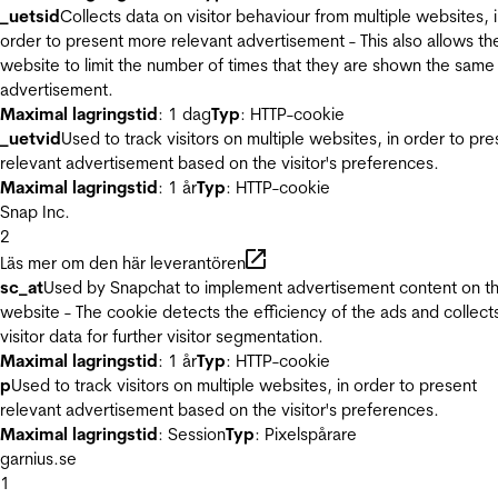
_uetsid
Collects data on visitor behaviour from multiple websites, 
order to present more relevant advertisement - This also allows th
website to limit the number of times that they are shown the same
advertisement.
Maximal lagringstid
: 1 dag
Typ
: HTTP-cookie
_uetvid
Used to track visitors on multiple websites, in order to pre
relevant advertisement based on the visitor's preferences.
Maximal lagringstid
: 1 år
Typ
: HTTP-cookie
Snap Inc.
2
Läs mer om den här leverantören
sc_at
Used by Snapchat to implement advertisement content on t
website - The cookie detects the efficiency of the ads and collect
visitor data for further visitor segmentation.
Maximal lagringstid
: 1 år
Typ
: HTTP-cookie
p
Used to track visitors on multiple websites, in order to present
relevant advertisement based on the visitor's preferences.
Maximal lagringstid
: Session
Typ
: Pixelspårare
garnius.se
1