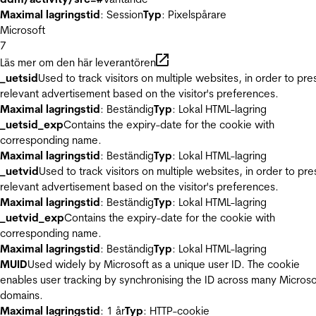
Maximal lagringstid
: Session
Typ
: Pixelspårare
Microsoft
7
Läs mer om den här leverantören
_uetsid
Used to track visitors on multiple websites, in order to pre
relevant advertisement based on the visitor's preferences.
Maximal lagringstid
: Beständig
Typ
: Lokal HTML-lagring
_uetsid_exp
Contains the expiry-date for the cookie with
corresponding name.
Maximal lagringstid
: Beständig
Typ
: Lokal HTML-lagring
_uetvid
Used to track visitors on multiple websites, in order to pre
relevant advertisement based on the visitor's preferences.
Maximal lagringstid
: Beständig
Typ
: Lokal HTML-lagring
_uetvid_exp
Contains the expiry-date for the cookie with
corresponding name.
Maximal lagringstid
: Beständig
Typ
: Lokal HTML-lagring
MUID
Used widely by Microsoft as a unique user ID. The cookie
enables user tracking by synchronising the ID across many Microso
domains.
Maximal lagringstid
: 1 år
Typ
: HTTP-cookie