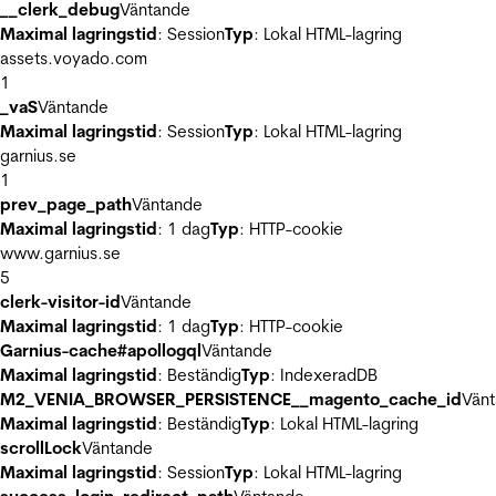
__clerk_debug
Väntande
Maximal lagringstid
: Session
Typ
: Lokal HTML-lagring
assets.voyado.com
1
_vaS
Väntande
Maximal lagringstid
: Session
Typ
: Lokal HTML-lagring
garnius.se
1
prev_page_path
Väntande
Maximal lagringstid
: 1 dag
Typ
: HTTP-cookie
www.garnius.se
5
clerk-visitor-id
Väntande
Maximal lagringstid
: 1 dag
Typ
: HTTP-cookie
Garnius-cache#apollogql
Väntande
Maximal lagringstid
: Beständig
Typ
: IndexeradDB
M2_VENIA_BROWSER_PERSISTENCE__magento_cache_id
Vän
Maximal lagringstid
: Beständig
Typ
: Lokal HTML-lagring
scrollLock
Väntande
Maximal lagringstid
: Session
Typ
: Lokal HTML-lagring