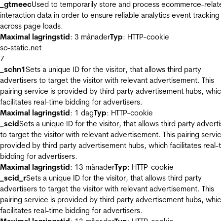
_gtmeec
Used to temporarily store and process ecommerce-relat
interaction data in order to ensure reliable analytics event tracking
across page loads.
Maximal lagringstid
: 3 månader
Typ
: HTTP-cookie
sc-static.net
7
_schn1
Sets a unique ID for the visitor, that allows third party
advertisers to target the visitor with relevant advertisement. This
pairing service is provided by third party advertisement hubs, whi
facilitates real-time bidding for advertisers.
Maximal lagringstid
: 1 dag
Typ
: HTTP-cookie
_scid
Sets a unique ID for the visitor, that allows third party advert
to target the visitor with relevant advertisement. This pairing servic
provided by third party advertisement hubs, which facilitates real-
bidding for advertisers.
Maximal lagringstid
: 13 månader
Typ
: HTTP-cookie
_scid_r
Sets a unique ID for the visitor, that allows third party
advertisers to target the visitor with relevant advertisement. This
pairing service is provided by third party advertisement hubs, whi
facilitates real-time bidding for advertisers.