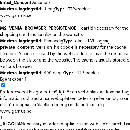
Initial_Consent
Väntande
Maximal lagringstid
: 1 dag
Typ
: HTTP-cookie
www.garnius.se
2
M2_VENIA_BROWSER_PERSISTENCE__cartId
Necessary for the
shopping cart functionality on the website.
Maximal lagringstid
: Beständig
Typ
: Lokal HTML-lagring
private_content_version
This cookie is necessary for the cache
function. A cache is used by the website to optimize the response
between the visitor and the website. The cache is usually stored o
visitor’s browser.
Maximal lagringstid
: 400 dagar
Typ
: HTTP-cookie
Egenskaper
1
Preferenscookies gör det möjligt för en webbplats att komma ihåg
information och ändra hur webbplatsen beter sig eller ser ut, sake
ditt föredragna språk eller den region du befinner dig i.
www.garnius.se
1
_ALGOLIA
Necessary in order to optimize the website's search-ba