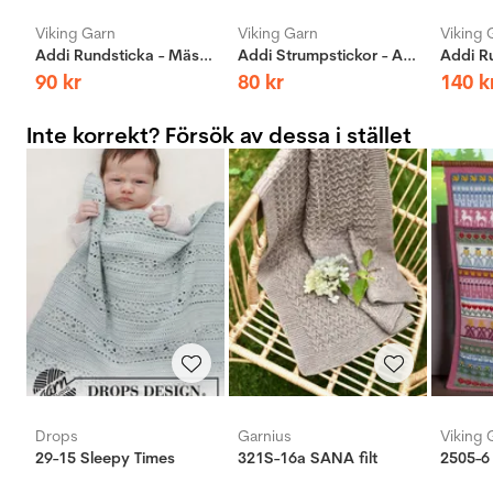
Viking Garn
Viking Garn
Viking 
Addi Rundsticka - Mässing
Addi Strumpstickor - Aluminium
90
kr
80
kr
140
k
Inte korrekt? Försök av dessa i stället
Drops
Garnius
Viking 
29-15 Sleepy Times
321S-16a SANA filt
2505-6