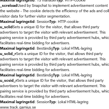
Maximal lagringstid
: 13 månader
Typ
: HTTP-cookie
_screload
Used by Snapchat to implement advertisement content
the website - The cookie detects the efficiency of the ads and col
visitor data for further visitor segmentation.
Maximal lagringstid
: Session
Typ
: HTTP-cookie
u_sclid
Sets a unique ID for the visitor, that allows third party
advertisers to target the visitor with relevant advertisement. This
pairing service is provided by third party advertisement hubs, whi
facilitates real-time bidding for advertisers.
Maximal lagringstid
: Beständig
Typ
: Lokal HTML-lagring
u_sclid_r
Sets a unique ID for the visitor, that allows third party
advertisers to target the visitor with relevant advertisement. This
pairing service is provided by third party advertisement hubs, whi
facilitates real-time bidding for advertisers.
Maximal lagringstid
: Beständig
Typ
: Lokal HTML-lagring
u_scsid_r
Sets a unique ID for the visitor, that allows third party
advertisers to target the visitor with relevant advertisement. This
pairing service is provided by third party advertisement hubs, whi
facilitates real-time bidding for advertisers.
Maximal lagringstid
: Session
Typ
: Lokal HTML-lagring
www.track.garnius.se