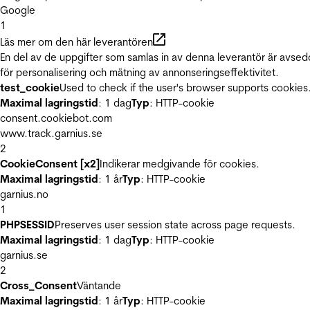
Google
1
Läs mer om den här leverantören
En del av de uppgifter som samlas in av denna leverantör är avse
för personalisering och mätning av annonseringseffektivitet.
test_cookie
Used to check if the user's browser supports cookies
Maximal lagringstid
: 1 dag
Typ
: HTTP-cookie
consent.cookiebot.com
www.track.garnius.se
2
CookieConsent [x2]
Indikerar medgivande för cookies.
Maximal lagringstid
: 1 år
Typ
: HTTP-cookie
garnius.no
1
PHPSESSID
Preserves user session state across page requests.
Maximal lagringstid
: 1 dag
Typ
: HTTP-cookie
garnius.se
2
Cross_Consent
Väntande
Maximal lagringstid
: 1 år
Typ
: HTTP-cookie