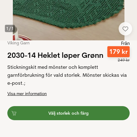
1
/
1
Viking Garn
Från
179
kr
2030-14 Heklet løper Grønn
249
kr
Stickningskit med mönster och komplett
garnförbrukning för vald storlek. Mönster skickas via
e-post.;
Visa mer information
Välj storlek och färg