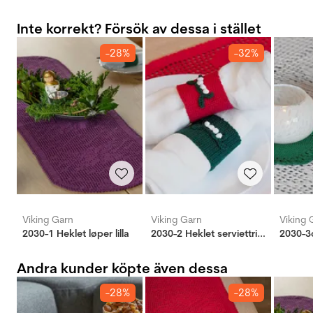
Inte korrekt? Försök av dessa i stället
-28%
-32%
Viking Garn
Viking Garn
Viking 
2030-1 Heklet løper lilla
2030-2 Heklet serviettring grønn
Andra kunder köpte även dessa
-28%
-28%