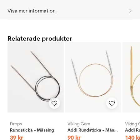
Visa mer information
Relaterade produkter
Drops
Viking Garn
Viking 
Rundsticka - Mässing
Addi Rundsticka - Mässing
39
kr
90
kr
140
k