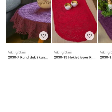
Viking Garn
Viking Garn
Viking 
2030-7 Rund duk i kunststrikk
2030-13 Heklet løper Rød
2030-1 