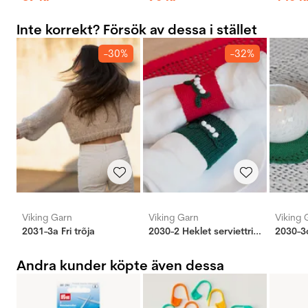
Inte korrekt? Försök av dessa i stället
-30%
-32%
Viking Garn
Viking Garn
Viking 
2031-3a Fri trõja
2030-2 Heklet serviettring grønn
Andra kunder köpte även dessa