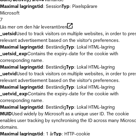
Maximal lagringstid
: Session
Typ
: Pixelspårare
Microsoft
7
Läs mer om den här leverantören
_uetsid
Used to track visitors on multiple websites, in order to pre
relevant advertisement based on the visitor's preferences.
Maximal lagringstid
: Beständig
Typ
: Lokal HTML-lagring
_uetsid_exp
Contains the expiry-date for the cookie with
corresponding name.
Maximal lagringstid
: Beständig
Typ
: Lokal HTML-lagring
_uetvid
Used to track visitors on multiple websites, in order to pre
relevant advertisement based on the visitor's preferences.
Maximal lagringstid
: Beständig
Typ
: Lokal HTML-lagring
_uetvid_exp
Contains the expiry-date for the cookie with
corresponding name.
Maximal lagringstid
: Beständig
Typ
: Lokal HTML-lagring
MUID
Used widely by Microsoft as a unique user ID. The cookie
enables user tracking by synchronising the ID across many Microso
domains.
Maximal lagringstid
: 1 år
Typ
: HTTP-cookie