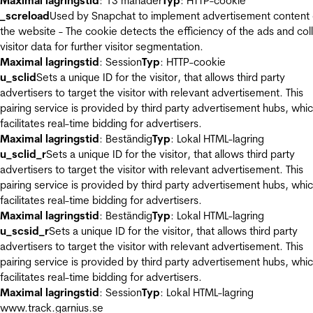
Maximal lagringstid
: 13 månader
Typ
: HTTP-cookie
_screload
Used by Snapchat to implement advertisement content
the website - The cookie detects the efficiency of the ads and col
visitor data for further visitor segmentation.
Maximal lagringstid
: Session
Typ
: HTTP-cookie
u_sclid
Sets a unique ID for the visitor, that allows third party
advertisers to target the visitor with relevant advertisement. This
pairing service is provided by third party advertisement hubs, whi
facilitates real-time bidding for advertisers.
Maximal lagringstid
: Beständig
Typ
: Lokal HTML-lagring
u_sclid_r
Sets a unique ID for the visitor, that allows third party
advertisers to target the visitor with relevant advertisement. This
pairing service is provided by third party advertisement hubs, whi
facilitates real-time bidding for advertisers.
Maximal lagringstid
: Beständig
Typ
: Lokal HTML-lagring
u_scsid_r
Sets a unique ID for the visitor, that allows third party
advertisers to target the visitor with relevant advertisement. This
pairing service is provided by third party advertisement hubs, whi
facilitates real-time bidding for advertisers.
Maximal lagringstid
: Session
Typ
: Lokal HTML-lagring
www.track.garnius.se