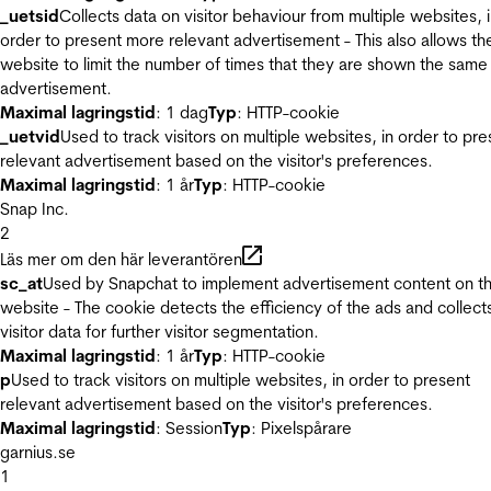
_uetsid
Collects data on visitor behaviour from multiple websites, 
order to present more relevant advertisement - This also allows th
website to limit the number of times that they are shown the same
advertisement.
Maximal lagringstid
: 1 dag
Typ
: HTTP-cookie
_uetvid
Used to track visitors on multiple websites, in order to pre
relevant advertisement based on the visitor's preferences.
Maximal lagringstid
: 1 år
Typ
: HTTP-cookie
Snap Inc.
2
Läs mer om den här leverantören
sc_at
Used by Snapchat to implement advertisement content on t
website - The cookie detects the efficiency of the ads and collect
visitor data for further visitor segmentation.
Maximal lagringstid
: 1 år
Typ
: HTTP-cookie
p
Used to track visitors on multiple websites, in order to present
relevant advertisement based on the visitor's preferences.
Maximal lagringstid
: Session
Typ
: Pixelspårare
garnius.se
1