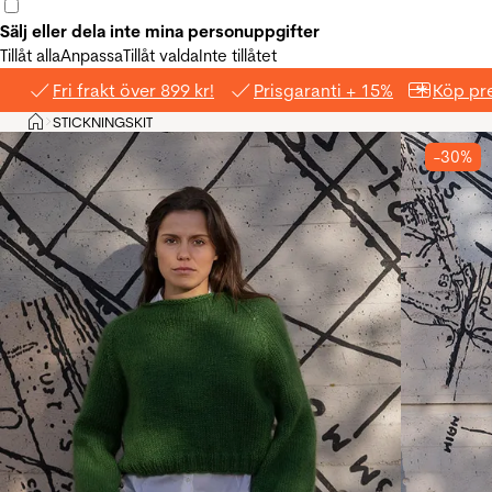
Sälj eller dela inte mina personuppgifter
Tillåt alla
Anpassa
Tillåt valda
Inte tillåtet
Fri frakt över 899 kr!
Prisgaranti + 15%
Köp pre
Hem
STICKNINGSKIT
>
-30%