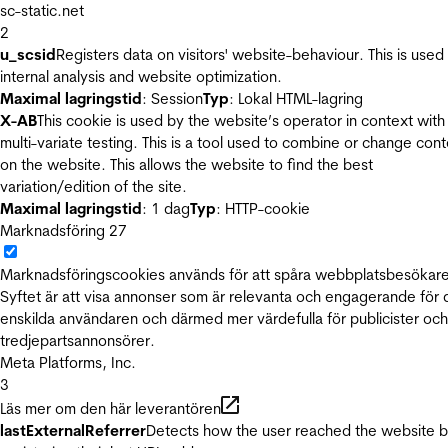
sc-static.net
2
u_scsid
Registers data on visitors' website-behaviour. This is used 
internal analysis and website optimization.
Maximal lagringstid
: Session
Typ
: Lokal HTML-lagring
X-AB
This cookie is used by the website’s operator in context with
multi-variate testing. This is a tool used to combine or change con
on the website. This allows the website to find the best
variation/edition of the site.
Maximal lagringstid
: 1 dag
Typ
: HTTP-cookie
Marknadsföring
27
Marknadsföringscookies används för att spåra webbplatsbesökare
Syftet är att visa annonser som är relevanta och engagerande för
enskilda användaren och därmed mer värdefulla för publicister och
tredjepartsannonsörer.
Meta Platforms, Inc.
3
Läs mer om den här leverantören
lastExternalReferrer
Detects how the user reached the website 