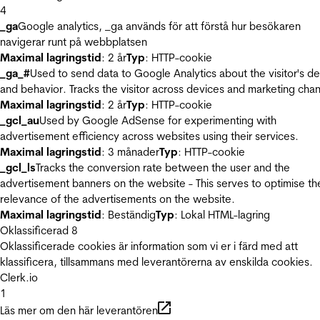
4
_ga
Google analytics, _ga används för att förstå hur besökaren
navigerar runt på webbplatsen
Maximal lagringstid
: 2 år
Typ
: HTTP-cookie
_ga_#
Used to send data to Google Analytics about the visitor's d
and behavior. Tracks the visitor across devices and marketing chan
Maximal lagringstid
: 2 år
Typ
: HTTP-cookie
_gcl_au
Used by Google AdSense for experimenting with
advertisement efficiency across websites using their services.
Maximal lagringstid
: 3 månader
Typ
: HTTP-cookie
_gcl_ls
Tracks the conversion rate between the user and the
advertisement banners on the website - This serves to optimise th
relevance of the advertisements on the website.
Maximal lagringstid
: Beständig
Typ
: Lokal HTML-lagring
Oklassificerad
8
Oklassificerade cookies är information som vi er i färd med att
klassificera, tillsammans med leverantörerna av enskilda cookies.
Clerk.io
1
Läs mer om den här leverantören