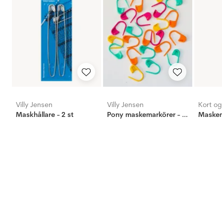
Villy Jensen
Villy Jensen
Kort o
Maskhållare - 2 st
Pony maskemarkörer - 25 st, liten