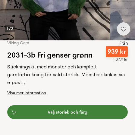
1
/
3
Viking Garn
Från
939
kr
2031-3b Fri genser grønn
1
339
kr
Stickningskit med mönster och komplett
garnförbrukning för vald storlek. Mönster skickas via
e-post.;
Visa mer information
Välj storlek och färg