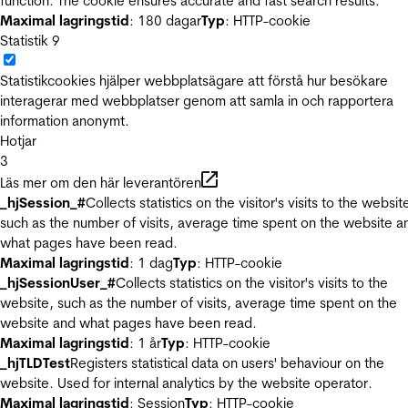
function. The cookie ensures accurate and fast search results.
Maximal lagringstid
: 180 dagar
Typ
: HTTP-cookie
Statistik
9
Statistikcookies hjälper webbplatsägare att förstå hur besökare
interagerar med webbplatser genom att samla in och rapportera
information anonymt.
Hotjar
3
Läs mer om den här leverantören
_hjSession_#
Collects statistics on the visitor's visits to the websit
such as the number of visits, average time spent on the website a
what pages have been read.
Maximal lagringstid
: 1 dag
Typ
: HTTP-cookie
_hjSessionUser_#
Collects statistics on the visitor's visits to the
website, such as the number of visits, average time spent on the
website and what pages have been read.
Maximal lagringstid
: 1 år
Typ
: HTTP-cookie
_hjTLDTest
Registers statistical data on users' behaviour on the
website. Used for internal analytics by the website operator.
Maximal lagringstid
: Session
Typ
: HTTP-cookie