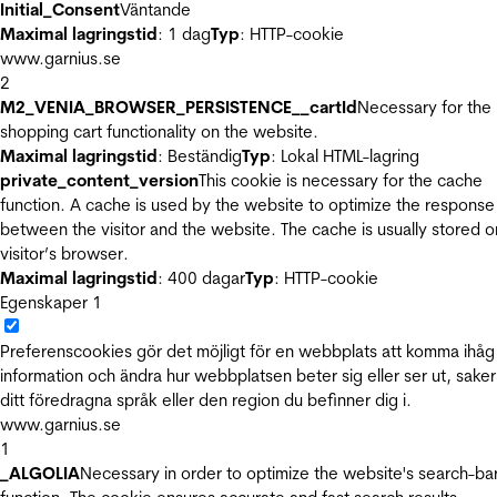
Initial_Consent
Väntande
Maximal lagringstid
: 1 dag
Typ
: HTTP-cookie
www.garnius.se
2
M2_VENIA_BROWSER_PERSISTENCE__cartId
Necessary for the
shopping cart functionality on the website.
Maximal lagringstid
: Beständig
Typ
: Lokal HTML-lagring
private_content_version
This cookie is necessary for the cache
function. A cache is used by the website to optimize the response
between the visitor and the website. The cache is usually stored o
visitor’s browser.
Maximal lagringstid
: 400 dagar
Typ
: HTTP-cookie
Egenskaper
1
Preferenscookies gör det möjligt för en webbplats att komma ihåg
information och ändra hur webbplatsen beter sig eller ser ut, sake
ditt föredragna språk eller den region du befinner dig i.
www.garnius.se
1
_ALGOLIA
Necessary in order to optimize the website's search-ba