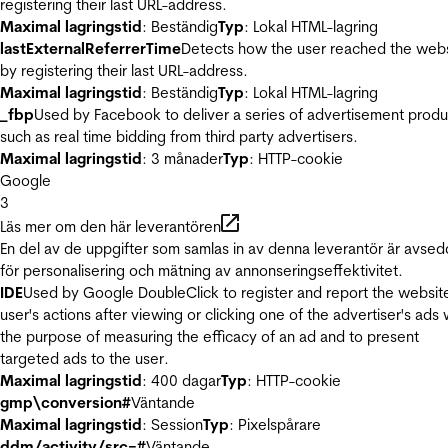
registering their last URL-address.
Maximal lagringstid
: Beständig
Typ
: Lokal HTML-lagring
lastExternalReferrerTime
Detects how the user reached the web
by registering their last URL-address.
Maximal lagringstid
: Beständig
Typ
: Lokal HTML-lagring
_fbp
Used by Facebook to deliver a series of advertisement produ
such as real time bidding from third party advertisers.
Maximal lagringstid
: 3 månader
Typ
: HTTP-cookie
Google
3
Läs mer om den här leverantören
En del av de uppgifter som samlas in av denna leverantör är avse
för personalisering och mätning av annonseringseffektivitet.
IDE
Used by Google DoubleClick to register and report the websit
user's actions after viewing or clicking one of the advertiser's ads 
the purpose of measuring the efficacy of an ad and to present
targeted ads to the user.
Maximal lagringstid
: 400 dagar
Typ
: HTTP-cookie
gmp\conversion#
Väntande
Maximal lagringstid
: Session
Typ
: Pixelspårare
ddm/activity/src=#
Väntande