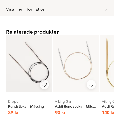
Visa mer information
Relaterade produkter
Drops
Viking Garn
Viking 
Rundsticka - Mässing
Addi Rundsticka - Mässing
39
kr
90
kr
140
k