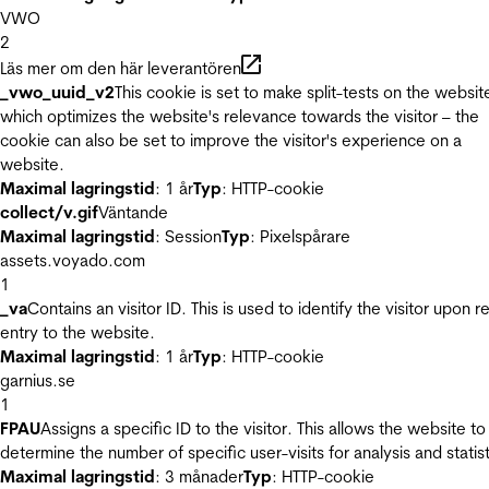
VWO
2
Läs mer om den här leverantören
_vwo_uuid_v2
This cookie is set to make split-tests on the websit
which optimizes the website's relevance towards the visitor – the
cookie can also be set to improve the visitor's experience on a
website.
Maximal lagringstid
: 1 år
Typ
: HTTP-cookie
collect/v.gif
Väntande
Maximal lagringstid
: Session
Typ
: Pixelspårare
assets.voyado.com
1
_va
Contains an visitor ID. This is used to identify the visitor upon r
entry to the website.
Maximal lagringstid
: 1 år
Typ
: HTTP-cookie
garnius.se
1
FPAU
Assigns a specific ID to the visitor. This allows the website to
determine the number of specific user-visits for analysis and statist
Maximal lagringstid
: 3 månader
Typ
: HTTP-cookie