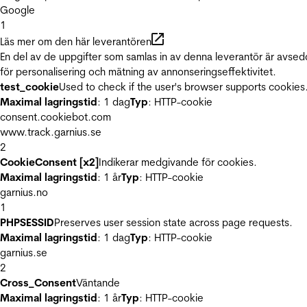
Google
1
Läs mer om den här leverantören
En del av de uppgifter som samlas in av denna leverantör är avse
för personalisering och mätning av annonseringseffektivitet.
test_cookie
Used to check if the user's browser supports cookies
Maximal lagringstid
: 1 dag
Typ
: HTTP-cookie
consent.cookiebot.com
www.track.garnius.se
2
CookieConsent [x2]
Indikerar medgivande för cookies.
Maximal lagringstid
: 1 år
Typ
: HTTP-cookie
garnius.no
1
PHPSESSID
Preserves user session state across page requests.
Maximal lagringstid
: 1 dag
Typ
: HTTP-cookie
garnius.se
2
Cross_Consent
Väntande
Maximal lagringstid
: 1 år
Typ
: HTTP-cookie