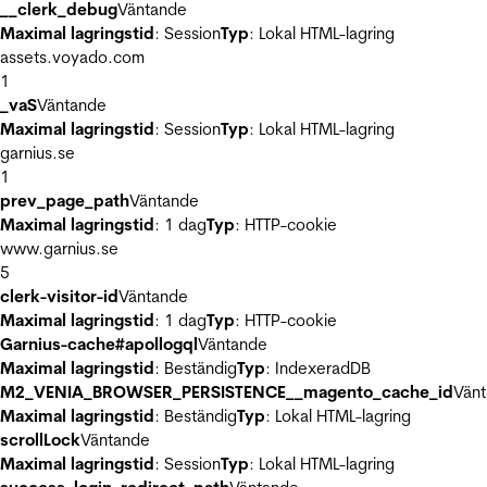
__clerk_debug
Väntande
Maximal lagringstid
: Session
Typ
: Lokal HTML-lagring
assets.voyado.com
1
_vaS
Väntande
Maximal lagringstid
: Session
Typ
: Lokal HTML-lagring
garnius.se
1
prev_page_path
Väntande
Maximal lagringstid
: 1 dag
Typ
: HTTP-cookie
www.garnius.se
5
clerk-visitor-id
Väntande
Maximal lagringstid
: 1 dag
Typ
: HTTP-cookie
Garnius-cache#apollogql
Väntande
Maximal lagringstid
: Beständig
Typ
: IndexeradDB
M2_VENIA_BROWSER_PERSISTENCE__magento_cache_id
Vän
Maximal lagringstid
: Beständig
Typ
: Lokal HTML-lagring
scrollLock
Väntande
Maximal lagringstid
: Session
Typ
: Lokal HTML-lagring