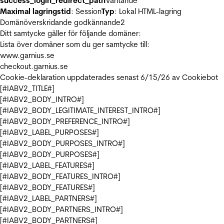
success_login_redirect_path
Väntande
Maximal lagringstid
: Session
Typ
: Lokal HTML-lagring
Domänöverskridande godkännande
2
Ditt samtycke gäller för följande domäner:
Lista över domäner som du ger samtycke till:
www.garnius.se
checkout.garnius.se
Cookie-deklaration uppdaterades senast 6/15/26 av
Cookiebot
[#IABV2_TITLE#]
[#IABV2_BODY_INTRO#]
[#IABV2_BODY_LEGITIMATE_INTEREST_INTRO#]
[#IABV2_BODY_PREFERENCE_INTRO#]
[#IABV2_LABEL_PURPOSES#]
[#IABV2_BODY_PURPOSES_INTRO#]
[#IABV2_BODY_PURPOSES#]
[#IABV2_LABEL_FEATURES#]
[#IABV2_BODY_FEATURES_INTRO#]
[#IABV2_BODY_FEATURES#]
[#IABV2_LABEL_PARTNERS#]
[#IABV2_BODY_PARTNERS_INTRO#]
[#IABV2_BODY_PARTNERS#]