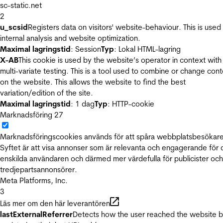
sc-static.net
2
u_scsid
Registers data on visitors' website-behaviour. This is used 
internal analysis and website optimization.
Maximal lagringstid
: Session
Typ
: Lokal HTML-lagring
X-AB
This cookie is used by the website’s operator in context with
multi-variate testing. This is a tool used to combine or change con
on the website. This allows the website to find the best
variation/edition of the site.
Maximal lagringstid
: 1 dag
Typ
: HTTP-cookie
Marknadsföring
27
Marknadsföringscookies används för att spåra webbplatsbesökare
Syftet är att visa annonser som är relevanta och engagerande för
enskilda användaren och därmed mer värdefulla för publicister och
tredjepartsannonsörer.
Meta Platforms, Inc.
3
Läs mer om den här leverantören
lastExternalReferrer
Detects how the user reached the website 