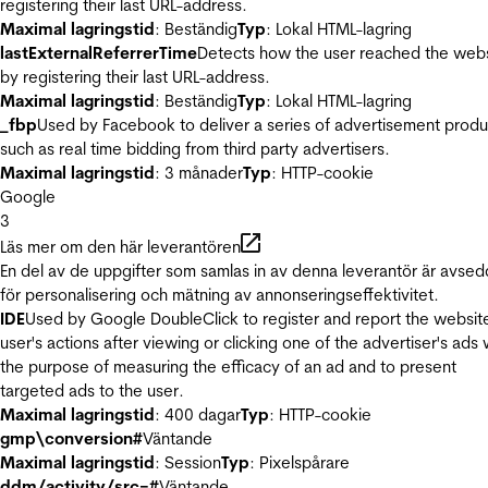
registering their last URL-address.
Maximal lagringstid
: Beständig
Typ
: Lokal HTML-lagring
lastExternalReferrerTime
Detects how the user reached the web
by registering their last URL-address.
Maximal lagringstid
: Beständig
Typ
: Lokal HTML-lagring
_fbp
Used by Facebook to deliver a series of advertisement produ
such as real time bidding from third party advertisers.
Maximal lagringstid
: 3 månader
Typ
: HTTP-cookie
Google
3
Läs mer om den här leverantören
En del av de uppgifter som samlas in av denna leverantör är avse
för personalisering och mätning av annonseringseffektivitet.
IDE
Used by Google DoubleClick to register and report the websit
user's actions after viewing or clicking one of the advertiser's ads 
the purpose of measuring the efficacy of an ad and to present
targeted ads to the user.
Maximal lagringstid
: 400 dagar
Typ
: HTTP-cookie
gmp\conversion#
Väntande
Maximal lagringstid
: Session
Typ
: Pixelspårare
ddm/activity/src=#
Väntande