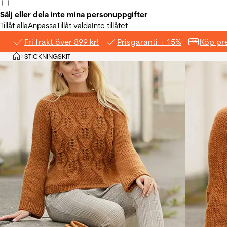
Sälj eller dela inte mina personuppgifter
Tillåt alla
Anpassa
Tillåt valda
Inte tillåtet
Fri frakt över 899 kr!
Prisgaranti + 15%
Köp pre
Hem
STICKNINGSKIT
>