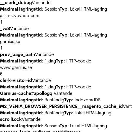
__clerk_debug
Väntande
Maximal lagringstid
: Session
Typ
: Lokal HTML-lagring
assets.voyado.com
1
_vaS
Väntande
Maximal lagringstid
: Session
Typ
: Lokal HTML-lagring
garnius.se
1
prev_page_path
Väntande
Maximal lagringstid
: 1 dag
Typ
: HTTP-cookie
www.garnius.se
5
clerk-visitor-id
Väntande
Maximal lagringstid
: 1 dag
Typ
: HTTP-cookie
Garnius-cache#apollogql
Väntande
Maximal lagringstid
: Beständig
Typ
: IndexeradDB
M2_VENIA_BROWSER_PERSISTENCE__magento_cache_id
Vän
Maximal lagringstid
: Beständig
Typ
: Lokal HTML-lagring
scrollLock
Väntande
Maximal lagringstid
: Session
Typ
: Lokal HTML-lagring