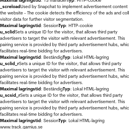
Maximal lagringstid
: 13 månader
Typ
: HTTP-cookie
_screload
Used by Snapchat to implement advertisement content
the website - The cookie detects the efficiency of the ads and col
visitor data for further visitor segmentation.
Maximal lagringstid
: Session
Typ
: HTTP-cookie
u_sclid
Sets a unique ID for the visitor, that allows third party
advertisers to target the visitor with relevant advertisement. This
pairing service is provided by third party advertisement hubs, whi
facilitates real-time bidding for advertisers.
Maximal lagringstid
: Beständig
Typ
: Lokal HTML-lagring
u_sclid_r
Sets a unique ID for the visitor, that allows third party
advertisers to target the visitor with relevant advertisement. This
pairing service is provided by third party advertisement hubs, whi
facilitates real-time bidding for advertisers.
Maximal lagringstid
: Beständig
Typ
: Lokal HTML-lagring
u_scsid_r
Sets a unique ID for the visitor, that allows third party
advertisers to target the visitor with relevant advertisement. This
pairing service is provided by third party advertisement hubs, whi
facilitates real-time bidding for advertisers.
Maximal lagringstid
: Session
Typ
: Lokal HTML-lagring
www.track.garnius.se