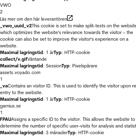
VWO
2
Läs mer om den här leverantören
_vwo_uuid_v2
This cookie is set to make split-tests on the websit
which optimizes the website's relevance towards the visitor – the
cookie can also be set to improve the visitor's experience on a
website.
Maximal lagringstid
: 1 år
Typ
: HTTP-cookie
collect/v.gif
Väntande
Maximal lagringstid
: Session
Typ
: Pixelspårare
assets.voyado.com
1
_va
Contains an visitor ID. This is used to identify the visitor upon r
entry to the website.
Maximal lagringstid
: 1 år
Typ
: HTTP-cookie
garnius.se
1
FPAU
Assigns a specific ID to the visitor. This allows the website to
determine the number of specific user-visits for analysis and statist
Maximal lagringstid
: 3 månader
Typ
: HTTP-cookie