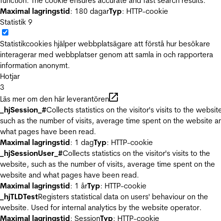
function. The cookie ensures accurate and fast search results.
Maximal lagringstid
: 180 dagar
Typ
: HTTP-cookie
Statistik
9
Statistikcookies hjälper webbplatsägare att förstå hur besökare
interagerar med webbplatser genom att samla in och rapportera
information anonymt.
Hotjar
3
Läs mer om den här leverantören
_hjSession_#
Collects statistics on the visitor's visits to the websit
such as the number of visits, average time spent on the website a
what pages have been read.
Maximal lagringstid
: 1 dag
Typ
: HTTP-cookie
_hjSessionUser_#
Collects statistics on the visitor's visits to the
website, such as the number of visits, average time spent on the
website and what pages have been read.
Maximal lagringstid
: 1 år
Typ
: HTTP-cookie
_hjTLDTest
Registers statistical data on users' behaviour on the
website. Used for internal analytics by the website operator.
Maximal lagringstid
: Session
Typ
: HTTP-cookie