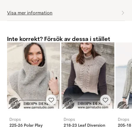
Visa mer information
Inte korrekt? Försök av dessa i stället
Drops
Drops
Drops
225-26 Polar Play
218-23 Leaf Diversion
205-18