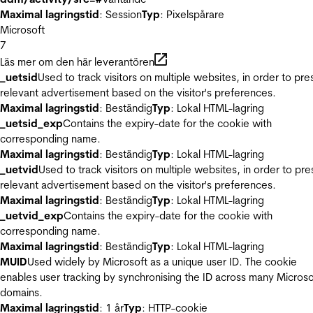
Maximal lagringstid
: Session
Typ
: Pixelspårare
Microsoft
7
Läs mer om den här leverantören
_uetsid
Used to track visitors on multiple websites, in order to pre
relevant advertisement based on the visitor's preferences.
Maximal lagringstid
: Beständig
Typ
: Lokal HTML-lagring
_uetsid_exp
Contains the expiry-date for the cookie with
corresponding name.
Maximal lagringstid
: Beständig
Typ
: Lokal HTML-lagring
_uetvid
Used to track visitors on multiple websites, in order to pre
relevant advertisement based on the visitor's preferences.
Maximal lagringstid
: Beständig
Typ
: Lokal HTML-lagring
_uetvid_exp
Contains the expiry-date for the cookie with
corresponding name.
Maximal lagringstid
: Beständig
Typ
: Lokal HTML-lagring
MUID
Used widely by Microsoft as a unique user ID. The cookie
enables user tracking by synchronising the ID across many Microso
domains.
Maximal lagringstid
: 1 år
Typ
: HTTP-cookie