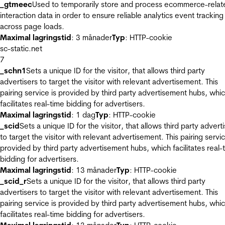
_gtmeec
Used to temporarily store and process ecommerce-relat
interaction data in order to ensure reliable analytics event tracking
across page loads.
Maximal lagringstid
: 3 månader
Typ
: HTTP-cookie
sc-static.net
7
_schn1
Sets a unique ID for the visitor, that allows third party
advertisers to target the visitor with relevant advertisement. This
pairing service is provided by third party advertisement hubs, whi
facilitates real-time bidding for advertisers.
Maximal lagringstid
: 1 dag
Typ
: HTTP-cookie
_scid
Sets a unique ID for the visitor, that allows third party advert
to target the visitor with relevant advertisement. This pairing servic
provided by third party advertisement hubs, which facilitates real-
bidding for advertisers.
Maximal lagringstid
: 13 månader
Typ
: HTTP-cookie
_scid_r
Sets a unique ID for the visitor, that allows third party
advertisers to target the visitor with relevant advertisement. This
pairing service is provided by third party advertisement hubs, whi
facilitates real-time bidding for advertisers.