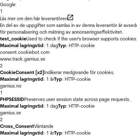
Google
1
Läs mer om den här leverantören
En del av de uppgifter som samlas in av denna leverantör är avse
för personalisering och mätning av annonseringseffektivitet.
test_cookie
Used to check if the user's browser supports cookies
Maximal lagringstid
: 1 dag
Typ
: HTTP-cookie
consent.cookiebot.com
www.track.garnius.se
2
CookieConsent [x2]
Indikerar medgivande för cookies.
Maximal lagringstid
: 1 år
Typ
: HTTP-cookie
garnius.no
1
PHPSESSID
Preserves user session state across page requests.
Maximal lagringstid
: 1 dag
Typ
: HTTP-cookie
garnius.se
2
Cross_Consent
Väntande
Maximal lagringstid
: 1 år
Typ
: HTTP-cookie