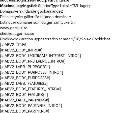
success_login_redirect_path
Väntande
Maximal lagringstid
: Session
Typ
: Lokal HTML-lagring
Domänöverskridande godkännande
2
Ditt samtycke gäller för följande domäner:
Lista över domäner som du ger samtycke till:
www.garnius.se
checkout.garnius.se
Cookie-deklaration uppdaterades senast 6/15/26 av
Cookiebot
[#IABV2_TITLE#]
[#IABV2_BODY_INTRO#]
[#IABV2_BODY_LEGITIMATE_INTEREST_INTRO#]
[#IABV2_BODY_PREFERENCE_INTRO#]
[#IABV2_LABEL_PURPOSES#]
[#IABV2_BODY_PURPOSES_INTRO#]
[#IABV2_BODY_PURPOSES#]
[#IABV2_LABEL_FEATURES#]
[#IABV2_BODY_FEATURES_INTRO#]
[#IABV2_BODY_FEATURES#]
[#IABV2_LABEL_PARTNERS#]
[#IABV2_BODY_PARTNERS_INTRO#]
[#IABV2_BODY_PARTNERS#]