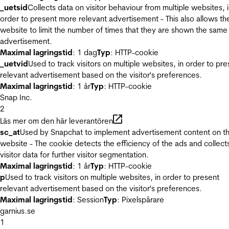
_uetsid
Collects data on visitor behaviour from multiple websites, 
order to present more relevant advertisement - This also allows th
website to limit the number of times that they are shown the same
advertisement.
Maximal lagringstid
: 1 dag
Typ
: HTTP-cookie
_uetvid
Used to track visitors on multiple websites, in order to pre
relevant advertisement based on the visitor's preferences.
Maximal lagringstid
: 1 år
Typ
: HTTP-cookie
Snap Inc.
2
Läs mer om den här leverantören
sc_at
Used by Snapchat to implement advertisement content on t
website - The cookie detects the efficiency of the ads and collect
visitor data for further visitor segmentation.
Maximal lagringstid
: 1 år
Typ
: HTTP-cookie
p
Used to track visitors on multiple websites, in order to present
relevant advertisement based on the visitor's preferences.
Maximal lagringstid
: Session
Typ
: Pixelspårare
garnius.se
1