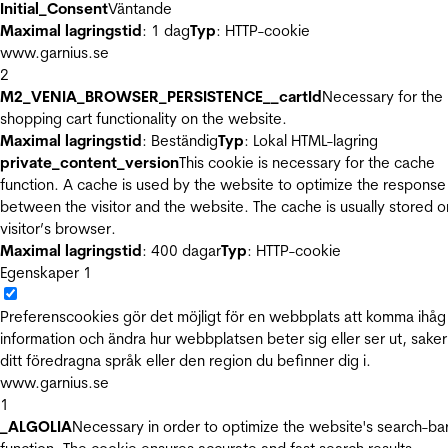
Initial_Consent
Väntande
Maximal lagringstid
: 1 dag
Typ
: HTTP-cookie
www.garnius.se
2
M2_VENIA_BROWSER_PERSISTENCE__cartId
Necessary for the
shopping cart functionality on the website.
Maximal lagringstid
: Beständig
Typ
: Lokal HTML-lagring
private_content_version
This cookie is necessary for the cache
function. A cache is used by the website to optimize the response
between the visitor and the website. The cache is usually stored o
visitor’s browser.
Maximal lagringstid
: 400 dagar
Typ
: HTTP-cookie
Egenskaper
1
Preferenscookies gör det möjligt för en webbplats att komma ihåg
information och ändra hur webbplatsen beter sig eller ser ut, sake
ditt föredragna språk eller den region du befinner dig i.
www.garnius.se
1
_ALGOLIA
Necessary in order to optimize the website's search-ba