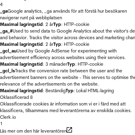
4
_ga
Google analytics, _ga används för att förstå hur besökaren
navigerar runt på webbplatsen
Maximal lagringstid
: 2 år
Typ
: HTTP-cookie
_ga_#
Used to send data to Google Analytics about the visitor's d
and behavior. Tracks the visitor across devices and marketing chan
Maximal lagringstid
: 2 år
Typ
: HTTP-cookie
_gcl_au
Used by Google AdSense for experimenting with
advertisement efficiency across websites using their services.
Maximal lagringstid
: 3 månader
Typ
: HTTP-cookie
_gcl_ls
Tracks the conversion rate between the user and the
advertisement banners on the website - This serves to optimise th
relevance of the advertisements on the website.
Maximal lagringstid
: Beständig
Typ
: Lokal HTML-lagring
Oklassificerad
8
Oklassificerade cookies är information som vi er i färd med att
klassificera, tillsammans med leverantörerna av enskilda cookies.
Clerk.io
1
Läs mer om den här leverantören