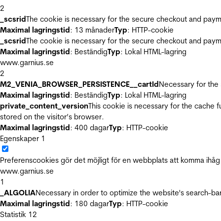
2
_scsrid
The cookie is necessary for the secure checkout and payme
Maximal lagringstid
: 13 månader
Typ
: HTTP-cookie
_scsrid
The cookie is necessary for the secure checkout and payme
Maximal lagringstid
: Beständig
Typ
: Lokal HTML-lagring
www.garnius.se
2
M2_VENIA_BROWSER_PERSISTENCE__cartId
Necessary for the 
Maximal lagringstid
: Beständig
Typ
: Lokal HTML-lagring
private_content_version
This cookie is necessary for the cache 
stored on the visitor’s browser.
Maximal lagringstid
: 400 dagar
Typ
: HTTP-cookie
Egenskaper
1
Preferenscookies gör det möjligt för en webbplats att komma ihåg i
www.garnius.se
1
_ALGOLIA
Necessary in order to optimize the website's search-bar
Maximal lagringstid
: 180 dagar
Typ
: HTTP-cookie
Statistik
12