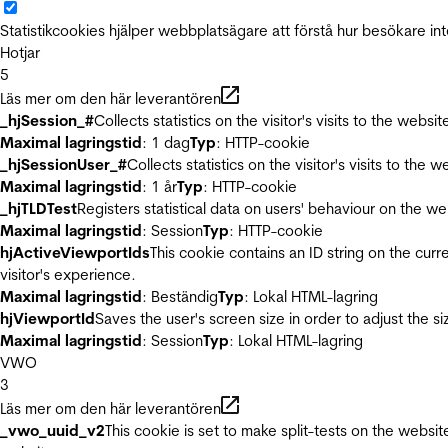
Statistikcookies hjälper webbplatsägare att förstå hur besökare 
Hotjar
5
Läs mer om den här leverantören
_hjSession_#
Collects statistics on the visitor's visits to the we
Maximal lagringstid
: 1 dag
Typ
: HTTP-cookie
_hjSessionUser_#
Collects statistics on the visitor's visits to t
Maximal lagringstid
: 1 år
Typ
: HTTP-cookie
_hjTLDTest
Registers statistical data on users' behaviour on the we
Maximal lagringstid
: Session
Typ
: HTTP-cookie
hjActiveViewportIds
This cookie contains an ID string on the curr
visitor's experience.
Maximal lagringstid
: Beständig
Typ
: Lokal HTML-lagring
hjViewportId
Saves the user's screen size in order to adjust the s
Maximal lagringstid
: Session
Typ
: Lokal HTML-lagring
VWO
3
Läs mer om den här leverantören
_vwo_uuid_v2
This cookie is set to make split-tests on the websi