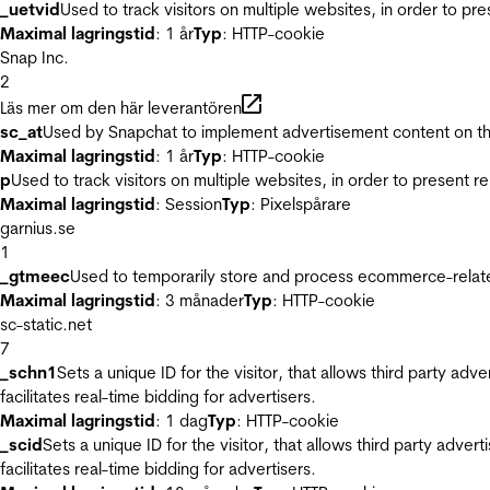
_uetvid
Used to track visitors on multiple websites, in order to pr
Maximal lagringstid
: 1 år
Typ
: HTTP-cookie
Snap Inc.
2
Läs mer om den här leverantören
sc_at
Used by Snapchat to implement advertisement content on the w
Maximal lagringstid
: 1 år
Typ
: HTTP-cookie
p
Used to track visitors on multiple websites, in order to present 
Maximal lagringstid
: Session
Typ
: Pixelspårare
garnius.se
1
_gtmeec
Used to temporarily store and process ecommerce-related 
Maximal lagringstid
: 3 månader
Typ
: HTTP-cookie
sc-static.net
7
_schn1
Sets a unique ID for the visitor, that allows third party adv
facilitates real-time bidding for advertisers.
Maximal lagringstid
: 1 dag
Typ
: HTTP-cookie
_scid
Sets a unique ID for the visitor, that allows third party adver
facilitates real-time bidding for advertisers.