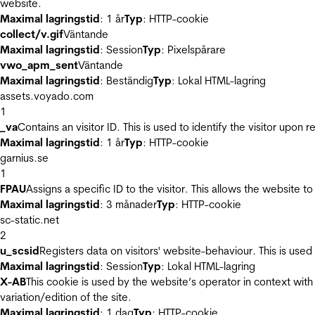
website.
Maximal lagringstid
: 1 år
Typ
: HTTP-cookie
collect/v.gif
Väntande
Maximal lagringstid
: Session
Typ
: Pixelspårare
vwo_apm_sent
Väntande
Maximal lagringstid
: Beständig
Typ
: Lokal HTML-lagring
assets.voyado.com
1
_va
Contains an visitor ID. This is used to identify the visitor upon 
Maximal lagringstid
: 1 år
Typ
: HTTP-cookie
garnius.se
1
FPAU
Assigns a specific ID to the visitor. This allows the website to
Maximal lagringstid
: 3 månader
Typ
: HTTP-cookie
sc-static.net
2
u_scsid
Registers data on visitors' website-behaviour. This is used 
Maximal lagringstid
: Session
Typ
: Lokal HTML-lagring
X-AB
This cookie is used by the website’s operator in context with 
variation/edition of the site.
Maximal lagringstid
: 1 dag
Typ
: HTTP-cookie