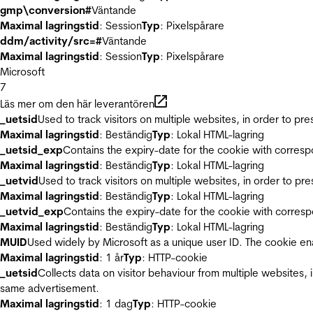
gmp\conversion#
Väntande
Maximal lagringstid
: Session
Typ
: Pixelspårare
ddm/activity/src=#
Väntande
Maximal lagringstid
: Session
Typ
: Pixelspårare
Microsoft
7
Läs mer om den här leverantören
_uetsid
Used to track visitors on multiple websites, in order to pr
Maximal lagringstid
: Beständig
Typ
: Lokal HTML-lagring
_uetsid_exp
Contains the expiry-date for the cookie with corres
Maximal lagringstid
: Beständig
Typ
: Lokal HTML-lagring
_uetvid
Used to track visitors on multiple websites, in order to pr
Maximal lagringstid
: Beständig
Typ
: Lokal HTML-lagring
_uetvid_exp
Contains the expiry-date for the cookie with corres
Maximal lagringstid
: Beständig
Typ
: Lokal HTML-lagring
MUID
Used widely by Microsoft as a unique user ID. The cookie en
Maximal lagringstid
: 1 år
Typ
: HTTP-cookie
_uetsid
Collects data on visitor behaviour from multiple websites, 
same advertisement.
Maximal lagringstid
: 1 dag
Typ
: HTTP-cookie