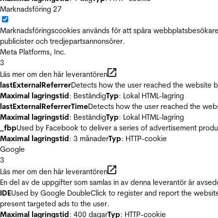
Marknadsföring
27
Marknadsföringscookies används för att spåra webbplatsbesökare.
publicister och tredjepartsannonsörer.
Meta Platforms, Inc.
3
Läs mer om den här leverantören
lastExternalReferrer
Detects how the user reached the website by 
Maximal lagringstid
: Beständig
Typ
: Lokal HTML-lagring
lastExternalReferrerTime
Detects how the user reached the websi
Maximal lagringstid
: Beständig
Typ
: Lokal HTML-lagring
_fbp
Used by Facebook to deliver a series of advertisement product
Maximal lagringstid
: 3 månader
Typ
: HTTP-cookie
Google
3
Läs mer om den här leverantören
En del av de uppgifter som samlas in av denna leverantör är avsed
IDE
Used by Google DoubleClick to register and report the website u
present targeted ads to the user.
Maximal lagringstid
: 400 dagar
Typ
: HTTP-cookie