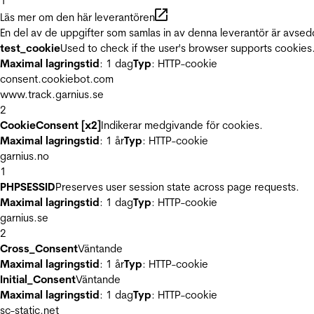
1
Läs mer om den här leverantören
En del av de uppgifter som samlas in av denna leverantör är avsed
test_cookie
Used to check if the user's browser supports cookies
Maximal lagringstid
: 1 dag
Typ
: HTTP-cookie
consent.cookiebot.com
www.track.garnius.se
2
CookieConsent [x2]
Indikerar medgivande för cookies.
Maximal lagringstid
: 1 år
Typ
: HTTP-cookie
garnius.no
1
PHPSESSID
Preserves user session state across page requests.
Maximal lagringstid
: 1 dag
Typ
: HTTP-cookie
garnius.se
2
Cross_Consent
Väntande
Maximal lagringstid
: 1 år
Typ
: HTTP-cookie
Initial_Consent
Väntande
Maximal lagringstid
: 1 dag
Typ
: HTTP-cookie
sc-static.net