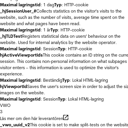
Maximal lagringstid
: 1 dag
Typ
: HTTP-cookie
_hjSessionUser_#
Collects statistics on the visitor's visits to the
website, such as the number of visits, average time spent on the
website and what pages have been read.
Maximal lagringstid
: 1 år
Typ
: HTTP-cookie
_hjTLDTest
Registers statistical data on users' behaviour on the
website. Used for internal analytics by the website operator.
Maximal lagringstid
: Session
Typ
: HTTP-cookie
hjActiveViewportIds
This cookie contains an ID string on the curr
session. This contains non-personal information on what subpages
visitor enters – this information is used to optimize the visitor's
experience.
Maximal lagringstid
: Beständig
Typ
: Lokal HTML-lagring
hjViewportId
Saves the user's screen size in order to adjust the si
images on the website.
Maximal lagringstid
: Session
Typ
: Lokal HTML-lagring
VWO
3
Läs mer om den här leverantören
_vwo_uuid_v2
This cookie is set to make split-tests on the websit