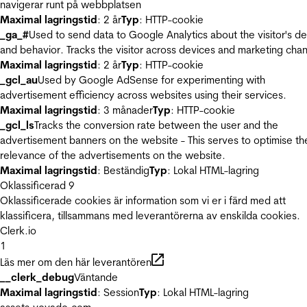
navigerar runt på webbplatsen
Maximal lagringstid
: 2 år
Typ
: HTTP-cookie
_ga_#
Used to send data to Google Analytics about the visitor's d
and behavior. Tracks the visitor across devices and marketing chan
Maximal lagringstid
: 2 år
Typ
: HTTP-cookie
_gcl_au
Used by Google AdSense for experimenting with
advertisement efficiency across websites using their services.
Maximal lagringstid
: 3 månader
Typ
: HTTP-cookie
_gcl_ls
Tracks the conversion rate between the user and the
advertisement banners on the website - This serves to optimise th
relevance of the advertisements on the website.
Maximal lagringstid
: Beständig
Typ
: Lokal HTML-lagring
Oklassificerad
9
Oklassificerade cookies är information som vi er i färd med att
klassificera, tillsammans med leverantörerna av enskilda cookies.
Clerk.io
1
Läs mer om den här leverantören
__clerk_debug
Väntande
Maximal lagringstid
: Session
Typ
: Lokal HTML-lagring