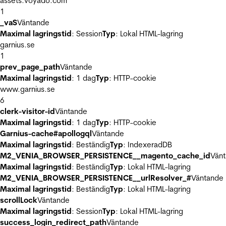
assets.voyado.com
1
_vaS
Väntande
Maximal lagringstid
: Session
Typ
: Lokal HTML-lagring
garnius.se
1
prev_page_path
Väntande
Maximal lagringstid
: 1 dag
Typ
: HTTP-cookie
www.garnius.se
6
clerk-visitor-id
Väntande
Maximal lagringstid
: 1 dag
Typ
: HTTP-cookie
Garnius-cache#apollogql
Väntande
Maximal lagringstid
: Beständig
Typ
: IndexeradDB
M2_VENIA_BROWSER_PERSISTENCE__magento_cache_id
Vän
Maximal lagringstid
: Beständig
Typ
: Lokal HTML-lagring
M2_VENIA_BROWSER_PERSISTENCE__urlResolver_#
Väntande
Maximal lagringstid
: Beständig
Typ
: Lokal HTML-lagring
scrollLock
Väntande
Maximal lagringstid
: Session
Typ
: Lokal HTML-lagring
success_login_redirect_path
Väntande