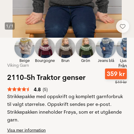
1
/
1
Beige
Bourgogne
Brun
Grön
Jeans blå
Ljus blå
Viking Garn
Från
359
kr
2110-5h Traktor genser
519
kr
Snittbetyg:
4.8
(
röster:
5
)
Strikkepakke med oppskrift og komplett garnforbruk
til valgt størrelse. Oppskrift sendes per e-post.
Strikkepakken inneholder Frøya, som er et utgående
garn.
Visa mer information