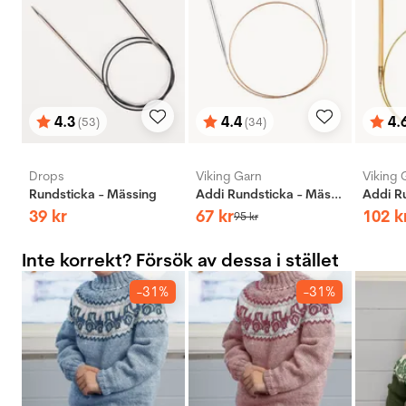
4.3
4.4
4.
(53)
(34)
Betyg:
utav 5 stjärnor
Betyg:
utav 5 stjärnor
Bety
utav 
Drops
Viking Garn
Viking 
Rundsticka - Mässing
Addi Rundsticka - Mässing
39
kr
67
kr
102
k
95
kr
Inte korrekt? Försök av dessa i stället
-31%
-31%