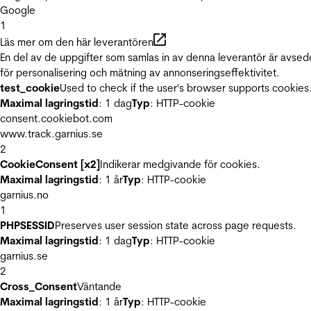
Google
1
Läs mer om den här leverantören
En del av de uppgifter som samlas in av denna leverantör är avse
för personalisering och mätning av annonseringseffektivitet.
test_cookie
Used to check if the user's browser supports cookies
Maximal lagringstid
: 1 dag
Typ
: HTTP-cookie
consent.cookiebot.com
www.track.garnius.se
2
CookieConsent [x2]
Indikerar medgivande för cookies.
Maximal lagringstid
: 1 år
Typ
: HTTP-cookie
garnius.no
1
PHPSESSID
Preserves user session state across page requests.
Maximal lagringstid
: 1 dag
Typ
: HTTP-cookie
garnius.se
2
Cross_Consent
Väntande
Maximal lagringstid
: 1 år
Typ
: HTTP-cookie