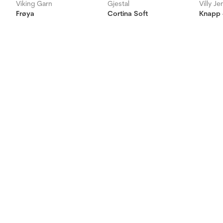
Viking Garn
Gjestal
Villy J
Frøya
Cortina Soft
Knapp 