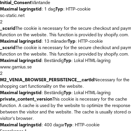
Initial_Consent
Väntande
Maximal lagringstid
: 1 dag
Typ
: HTTP-cookie
sc-static.net
2
_scsrid
The cookie is necessary for the secure checkout and pay
function on the website. This function is provided by shopify.com.
Maximal lagringstid
: 13 månader
Typ
: HTTP-cookie
_scsrid
The cookie is necessary for the secure checkout and pay
function on the website. This function is provided by shopify.com.
Maximal lagringstid
: Beständig
Typ
: Lokal HTML-lagring
www.garnius.se
2
M2_VENIA_BROWSER_PERSISTENCE__cartId
Necessary for the
shopping cart functionality on the website.
Maximal lagringstid
: Beständig
Typ
: Lokal HTML-lagring
private_content_version
This cookie is necessary for the cache
function. A cache is used by the website to optimize the response
between the visitor and the website. The cache is usually stored o
visitor’s browser.
Maximal lagringstid
: 400 dagar
Typ
: HTTP-cookie