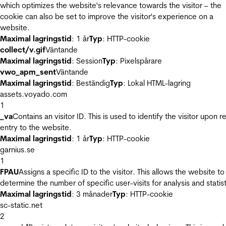
which optimizes the website's relevance towards the visitor – the
cookie can also be set to improve the visitor's experience on a
website.
Maximal lagringstid
: 1 år
Typ
: HTTP-cookie
collect/v.gif
Väntande
Maximal lagringstid
: Session
Typ
: Pixelspårare
vwo_apm_sent
Väntande
Maximal lagringstid
: Beständig
Typ
: Lokal HTML-lagring
assets.voyado.com
1
_va
Contains an visitor ID. This is used to identify the visitor upon r
entry to the website.
Maximal lagringstid
: 1 år
Typ
: HTTP-cookie
garnius.se
1
FPAU
Assigns a specific ID to the visitor. This allows the website to
determine the number of specific user-visits for analysis and statist
Maximal lagringstid
: 3 månader
Typ
: HTTP-cookie
sc-static.net
2