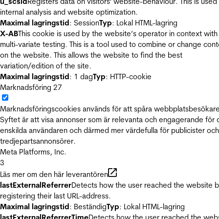
u_scsid
Registers data on visitors' website-behaviour. This is used 
internal analysis and website optimization.
Maximal lagringstid
: Session
Typ
: Lokal HTML-lagring
X-AB
This cookie is used by the website’s operator in context with
multi-variate testing. This is a tool used to combine or change con
on the website. This allows the website to find the best
variation/edition of the site.
Maximal lagringstid
: 1 dag
Typ
: HTTP-cookie
Marknadsföring
27
Marknadsföringscookies används för att spåra webbplatsbesökare
Syftet är att visa annonser som är relevanta och engagerande för
enskilda användaren och därmed mer värdefulla för publicister och
tredjepartsannonsörer.
Meta Platforms, Inc.
3
Läs mer om den här leverantören
lastExternalReferrer
Detects how the user reached the website 
registering their last URL-address.
Maximal lagringstid
: Beständig
Typ
: Lokal HTML-lagring
lastExternalReferrerTime
Detects how the user reached the web