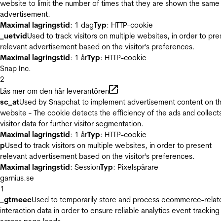
website to limit the number of times that they are shown the same
advertisement.
Maximal lagringstid
: 1 dag
Typ
: HTTP-cookie
_uetvid
Used to track visitors on multiple websites, in order to pre
relevant advertisement based on the visitor's preferences.
Maximal lagringstid
: 1 år
Typ
: HTTP-cookie
Snap Inc.
2
Läs mer om den här leverantören
sc_at
Used by Snapchat to implement advertisement content on t
website - The cookie detects the efficiency of the ads and collect
visitor data for further visitor segmentation.
Maximal lagringstid
: 1 år
Typ
: HTTP-cookie
p
Used to track visitors on multiple websites, in order to present
relevant advertisement based on the visitor's preferences.
Maximal lagringstid
: Session
Typ
: Pixelspårare
garnius.se
1
_gtmeec
Used to temporarily store and process ecommerce-relat
interaction data in order to ensure reliable analytics event tracking