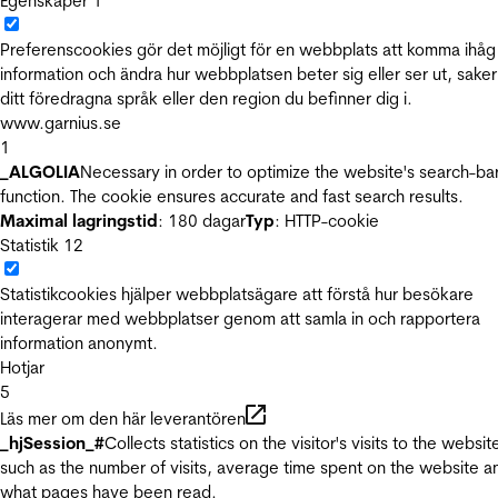
Egenskaper
1
Preferenscookies gör det möjligt för en webbplats att komma ihåg
information och ändra hur webbplatsen beter sig eller ser ut, sake
ditt föredragna språk eller den region du befinner dig i.
www.garnius.se
1
_ALGOLIA
Necessary in order to optimize the website's search-ba
function. The cookie ensures accurate and fast search results.
Maximal lagringstid
: 180 dagar
Typ
: HTTP-cookie
Statistik
12
Statistikcookies hjälper webbplatsägare att förstå hur besökare
interagerar med webbplatser genom att samla in och rapportera
information anonymt.
Hotjar
5
Läs mer om den här leverantören
_hjSession_#
Collects statistics on the visitor's visits to the websit
such as the number of visits, average time spent on the website a
what pages have been read.