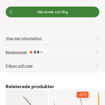
Välj storlek och färg
Visa mer information
Recensioner
4.8
(5)
Betyg:
utav 5 stjärnor
Frågor och svar
Relaterade produkter
-29%