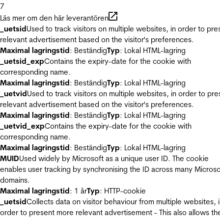
7
Läs mer om den här leverantören
_uetsid
Used to track visitors on multiple websites, in order to pre
relevant advertisement based on the visitor's preferences.
Maximal lagringstid
: Beständig
Typ
: Lokal HTML-lagring
_uetsid_exp
Contains the expiry-date for the cookie with
corresponding name.
Maximal lagringstid
: Beständig
Typ
: Lokal HTML-lagring
_uetvid
Used to track visitors on multiple websites, in order to pre
relevant advertisement based on the visitor's preferences.
Maximal lagringstid
: Beständig
Typ
: Lokal HTML-lagring
_uetvid_exp
Contains the expiry-date for the cookie with
corresponding name.
Maximal lagringstid
: Beständig
Typ
: Lokal HTML-lagring
MUID
Used widely by Microsoft as a unique user ID. The cookie
enables user tracking by synchronising the ID across many Microso
domains.
Maximal lagringstid
: 1 år
Typ
: HTTP-cookie
_uetsid
Collects data on visitor behaviour from multiple websites, 
order to present more relevant advertisement - This also allows th