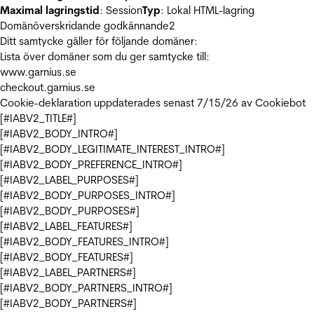
Maximal lagringstid
: Session
Typ
: Lokal HTML-lagring
Domänöverskridande godkännande
2
Ditt samtycke gäller för följande domäner:
Lista över domäner som du ger samtycke till:
www.garnius.se
checkout.garnius.se
Cookie-deklaration uppdaterades senast 7/15/26 av
Cookiebot
[#IABV2_TITLE#]
[#IABV2_BODY_INTRO#]
[#IABV2_BODY_LEGITIMATE_INTEREST_INTRO#]
[#IABV2_BODY_PREFERENCE_INTRO#]
[#IABV2_LABEL_PURPOSES#]
[#IABV2_BODY_PURPOSES_INTRO#]
[#IABV2_BODY_PURPOSES#]
[#IABV2_LABEL_FEATURES#]
[#IABV2_BODY_FEATURES_INTRO#]
[#IABV2_BODY_FEATURES#]
[#IABV2_LABEL_PARTNERS#]
[#IABV2_BODY_PARTNERS_INTRO#]
[#IABV2_BODY_PARTNERS#]