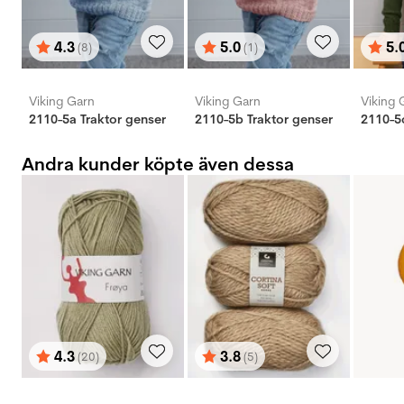
4.3
5.0
5.
(8)
(1)
Betyg:
utav 5 stjärnor
Betyg:
utav 5 stjärnor
Bety
utav 
Viking Garn
Viking Garn
Viking 
2110-5a Traktor genser
2110-5b Traktor genser
2110-5
Andra kunder köpte även dessa
4.3
3.8
(20)
(5)
Betyg:
utav 5 stjärnor
Betyg:
utav 5 stjärnor