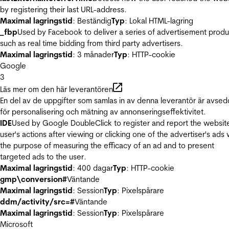
by registering their last URL-address.
Maximal lagringstid
: Beständig
Typ
: Lokal HTML-lagring
_fbp
Used by Facebook to deliver a series of advertisement produ
such as real time bidding from third party advertisers.
Maximal lagringstid
: 3 månader
Typ
: HTTP-cookie
Google
3
Läs mer om den här leverantören
En del av de uppgifter som samlas in av denna leverantör är avse
för personalisering och mätning av annonseringseffektivitet.
IDE
Used by Google DoubleClick to register and report the websit
user's actions after viewing or clicking one of the advertiser's ads 
the purpose of measuring the efficacy of an ad and to present
targeted ads to the user.
Maximal lagringstid
: 400 dagar
Typ
: HTTP-cookie
gmp\conversion#
Väntande
Maximal lagringstid
: Session
Typ
: Pixelspårare
ddm/activity/src=#
Väntande
Maximal lagringstid
: Session
Typ
: Pixelspårare
Microsoft