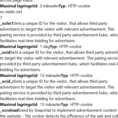
across page loads.
Maximal lagringstid
: 3 månader
Typ
: HTTP-cookie
sc-static.net
7
_schn1
Sets a unique ID for the visitor, that allows third party
advertisers to target the visitor with relevant advertisement. This
pairing service is provided by third party advertisement hubs, whi
facilitates real-time bidding for advertisers.
Maximal lagringstid
: 1 dag
Typ
: HTTP-cookie
_scid
Sets a unique ID for the visitor, that allows third party advert
to target the visitor with relevant advertisement. This pairing servic
provided by third party advertisement hubs, which facilitates real-
bidding for advertisers.
Maximal lagringstid
: 13 månader
Typ
: HTTP-cookie
_scid_r
Sets a unique ID for the visitor, that allows third party
advertisers to target the visitor with relevant advertisement. This
pairing service is provided by third party advertisement hubs, whi
facilitates real-time bidding for advertisers.
Maximal lagringstid
: 13 månader
Typ
: HTTP-cookie
_screload
Used by Snapchat to implement advertisement content
the website - The cookie detects the efficiency of the ads and col