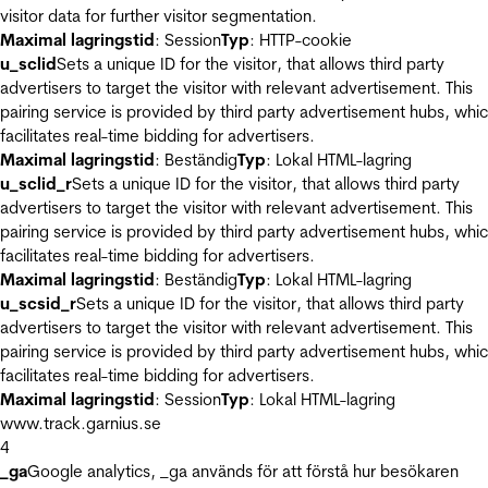
visitor data for further visitor segmentation.
Maximal lagringstid
: Session
Typ
: HTTP-cookie
u_sclid
Sets a unique ID for the visitor, that allows third party
advertisers to target the visitor with relevant advertisement. This
pairing service is provided by third party advertisement hubs, whi
facilitates real-time bidding for advertisers.
Maximal lagringstid
: Beständig
Typ
: Lokal HTML-lagring
u_sclid_r
Sets a unique ID for the visitor, that allows third party
advertisers to target the visitor with relevant advertisement. This
pairing service is provided by third party advertisement hubs, whi
facilitates real-time bidding for advertisers.
Maximal lagringstid
: Beständig
Typ
: Lokal HTML-lagring
u_scsid_r
Sets a unique ID for the visitor, that allows third party
advertisers to target the visitor with relevant advertisement. This
pairing service is provided by third party advertisement hubs, whi
facilitates real-time bidding for advertisers.
Maximal lagringstid
: Session
Typ
: Lokal HTML-lagring
www.track.garnius.se
4
_ga
Google analytics, _ga används för att förstå hur besökaren