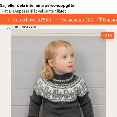
Sälj eller dela inte mina personuppgifter
Tillåt alla
Anpassa
Tillåt valda
Inte tillåtet
Fri frakt över 899 kr!
Prisgaranti + 15%
Köp pre
Hem
STICKNINGSKIT
>
-31%