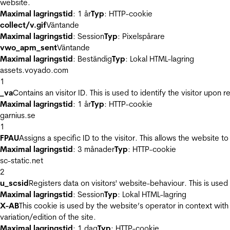
website.
Maximal lagringstid
: 1 år
Typ
: HTTP-cookie
collect/v.gif
Väntande
Maximal lagringstid
: Session
Typ
: Pixelspårare
vwo_apm_sent
Väntande
Maximal lagringstid
: Beständig
Typ
: Lokal HTML-lagring
assets.voyado.com
1
_va
Contains an visitor ID. This is used to identify the visitor upon 
Maximal lagringstid
: 1 år
Typ
: HTTP-cookie
garnius.se
1
FPAU
Assigns a specific ID to the visitor. This allows the website to
Maximal lagringstid
: 3 månader
Typ
: HTTP-cookie
sc-static.net
2
u_scsid
Registers data on visitors' website-behaviour. This is used 
Maximal lagringstid
: Session
Typ
: Lokal HTML-lagring
X-AB
This cookie is used by the website’s operator in context with 
variation/edition of the site.
Maximal lagringstid
: 1 dag
Typ
: HTTP-cookie