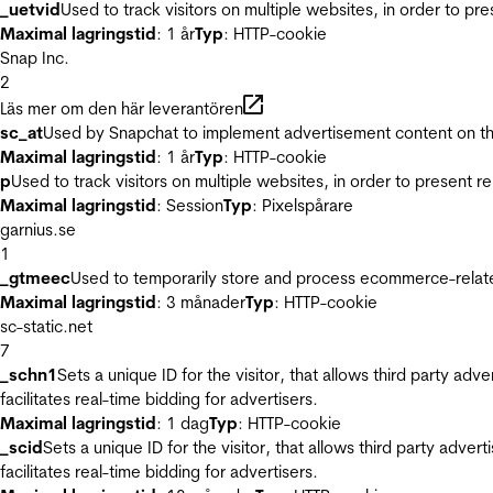
_uetvid
Used to track visitors on multiple websites, in order to pr
Maximal lagringstid
: 1 år
Typ
: HTTP-cookie
Snap Inc.
2
Läs mer om den här leverantören
sc_at
Used by Snapchat to implement advertisement content on the w
Maximal lagringstid
: 1 år
Typ
: HTTP-cookie
p
Used to track visitors on multiple websites, in order to present 
Maximal lagringstid
: Session
Typ
: Pixelspårare
garnius.se
1
_gtmeec
Used to temporarily store and process ecommerce-related 
Maximal lagringstid
: 3 månader
Typ
: HTTP-cookie
sc-static.net
7
_schn1
Sets a unique ID for the visitor, that allows third party adv
facilitates real-time bidding for advertisers.
Maximal lagringstid
: 1 dag
Typ
: HTTP-cookie
_scid
Sets a unique ID for the visitor, that allows third party adver
facilitates real-time bidding for advertisers.