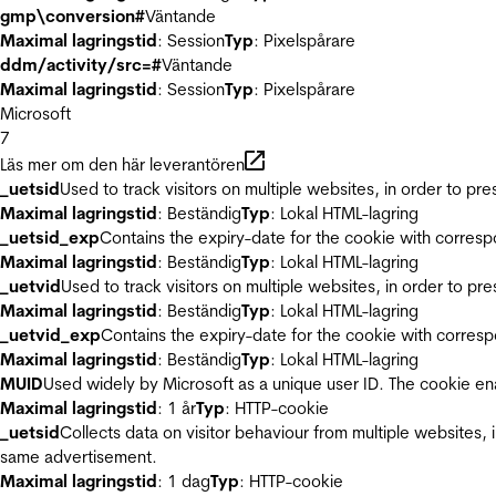
gmp\conversion#
Väntande
Maximal lagringstid
: Session
Typ
: Pixelspårare
ddm/activity/src=#
Väntande
Maximal lagringstid
: Session
Typ
: Pixelspårare
Microsoft
7
Läs mer om den här leverantören
_uetsid
Used to track visitors on multiple websites, in order to pr
Maximal lagringstid
: Beständig
Typ
: Lokal HTML-lagring
_uetsid_exp
Contains the expiry-date for the cookie with corres
Maximal lagringstid
: Beständig
Typ
: Lokal HTML-lagring
_uetvid
Used to track visitors on multiple websites, in order to pr
Maximal lagringstid
: Beständig
Typ
: Lokal HTML-lagring
_uetvid_exp
Contains the expiry-date for the cookie with corres
Maximal lagringstid
: Beständig
Typ
: Lokal HTML-lagring
MUID
Used widely by Microsoft as a unique user ID. The cookie en
Maximal lagringstid
: 1 år
Typ
: HTTP-cookie
_uetsid
Collects data on visitor behaviour from multiple websites, 
same advertisement.
Maximal lagringstid
: 1 dag
Typ
: HTTP-cookie