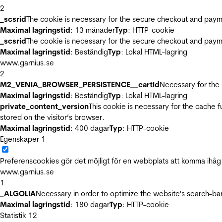
2
_scsrid
The cookie is necessary for the secure checkout and payme
Maximal lagringstid
: 13 månader
Typ
: HTTP-cookie
_scsrid
The cookie is necessary for the secure checkout and payme
Maximal lagringstid
: Beständig
Typ
: Lokal HTML-lagring
www.garnius.se
2
M2_VENIA_BROWSER_PERSISTENCE__cartId
Necessary for the 
Maximal lagringstid
: Beständig
Typ
: Lokal HTML-lagring
private_content_version
This cookie is necessary for the cache 
stored on the visitor’s browser.
Maximal lagringstid
: 400 dagar
Typ
: HTTP-cookie
Egenskaper
1
Preferenscookies gör det möjligt för en webbplats att komma ihåg i
www.garnius.se
1
_ALGOLIA
Necessary in order to optimize the website's search-bar
Maximal lagringstid
: 180 dagar
Typ
: HTTP-cookie
Statistik
12