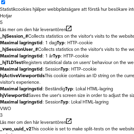
Statistikcookies hjälper webbplatsägare att förstå hur besökare 
Hotjar
5
Läs mer om den här leverantören
_hjSession_#
Collects statistics on the visitor's visits to the we
Maximal lagringstid
: 1 dag
Typ
: HTTP-cookie
_hjSessionUser_#
Collects statistics on the visitor's visits to t
Maximal lagringstid
: 1 år
Typ
: HTTP-cookie
_hjTLDTest
Registers statistical data on users' behaviour on the we
Maximal lagringstid
: Session
Typ
: HTTP-cookie
hjActiveViewportIds
This cookie contains an ID string on the curr
visitor's experience.
Maximal lagringstid
: Beständig
Typ
: Lokal HTML-lagring
hjViewportId
Saves the user's screen size in order to adjust the s
Maximal lagringstid
: Session
Typ
: Lokal HTML-lagring
VWO
3
Läs mer om den här leverantören
_vwo_uuid_v2
This cookie is set to make split-tests on the websi