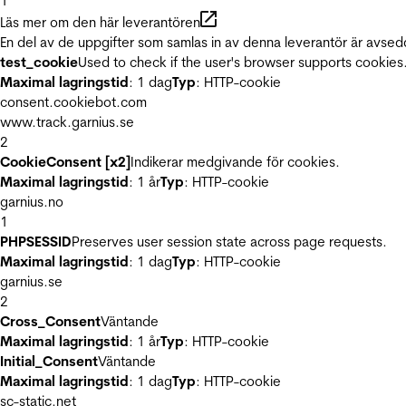
1
Läs mer om den här leverantören
En del av de uppgifter som samlas in av denna leverantör är avsed
test_cookie
Used to check if the user's browser supports cookies
Maximal lagringstid
: 1 dag
Typ
: HTTP-cookie
consent.cookiebot.com
www.track.garnius.se
2
CookieConsent [x2]
Indikerar medgivande för cookies.
Maximal lagringstid
: 1 år
Typ
: HTTP-cookie
garnius.no
1
PHPSESSID
Preserves user session state across page requests.
Maximal lagringstid
: 1 dag
Typ
: HTTP-cookie
garnius.se
2
Cross_Consent
Väntande
Maximal lagringstid
: 1 år
Typ
: HTTP-cookie
Initial_Consent
Väntande
Maximal lagringstid
: 1 dag
Typ
: HTTP-cookie
sc-static.net