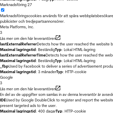
Marknadsföring
27
Marknadsföringscookies används för att spåra webbplatsbesökare.
publicister och tredjepartsannonsörer.
Meta Platforms, Inc.
3
Läs mer om den här leverantören
lastExternalReferrer
Detects how the user reached the website by 
Maximal lagringstid
: Beständig
Typ
: Lokal HTML-lagring
lastExternalReferrerTime
Detects how the user reached the websi
Maximal lagringstid
: Beständig
Typ
: Lokal HTML-lagring
_fbp
Used by Facebook to deliver a series of advertisement product
Maximal lagringstid
: 3 månader
Typ
: HTTP-cookie
Google
3
Läs mer om den här leverantören
En del av de uppgifter som samlas in av denna leverantör är avsed
IDE
Used by Google DoubleClick to register and report the website u
present targeted ads to the user.
Maximal lagringstid
: 400 dagar
Typ
: HTTP-cookie