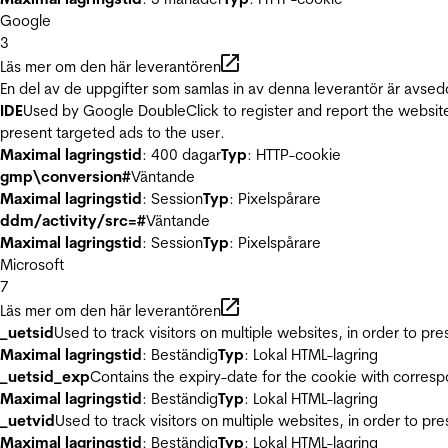
Google
3
Läs mer om den här leverantören
En del av de uppgifter som samlas in av denna leverantör är avsed
IDE
Used by Google DoubleClick to register and report the website u
present targeted ads to the user.
Maximal lagringstid
: 400 dagar
Typ
: HTTP-cookie
gmp\conversion#
Väntande
Maximal lagringstid
: Session
Typ
: Pixelspårare
ddm/activity/src=#
Väntande
Maximal lagringstid
: Session
Typ
: Pixelspårare
Microsoft
7
Läs mer om den här leverantören
_uetsid
Used to track visitors on multiple websites, in order to pr
Maximal lagringstid
: Beständig
Typ
: Lokal HTML-lagring
_uetsid_exp
Contains the expiry-date for the cookie with corres
Maximal lagringstid
: Beständig
Typ
: Lokal HTML-lagring
_uetvid
Used to track visitors on multiple websites, in order to pr
Maximal lagringstid
: Beständig
Typ
: Lokal HTML-lagring