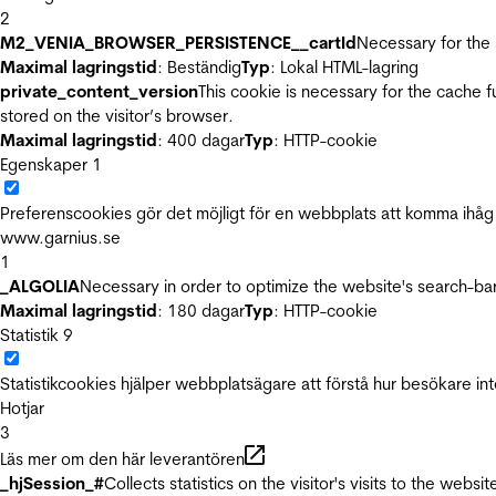
2
M2_VENIA_BROWSER_PERSISTENCE__cartId
Necessary for the 
Maximal lagringstid
: Beständig
Typ
: Lokal HTML-lagring
private_content_version
This cookie is necessary for the cache 
stored on the visitor’s browser.
Maximal lagringstid
: 400 dagar
Typ
: HTTP-cookie
Egenskaper
1
Preferenscookies gör det möjligt för en webbplats att komma ihåg i
www.garnius.se
1
_ALGOLIA
Necessary in order to optimize the website's search-bar
Maximal lagringstid
: 180 dagar
Typ
: HTTP-cookie
Statistik
9
Statistikcookies hjälper webbplatsägare att förstå hur besökare 
Hotjar
3
Läs mer om den här leverantören
_hjSession_#
Collects statistics on the visitor's visits to the we