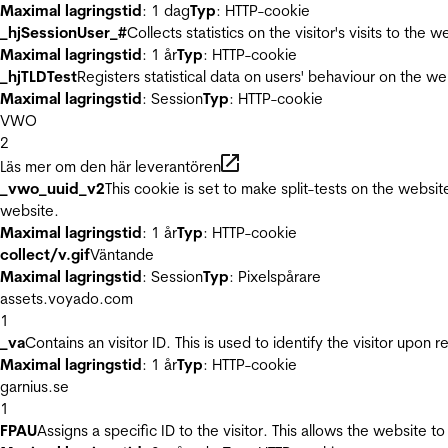
Maximal lagringstid
: 1 dag
Typ
: HTTP-cookie
_hjSessionUser_#
Collects statistics on the visitor's visits to t
Maximal lagringstid
: 1 år
Typ
: HTTP-cookie
_hjTLDTest
Registers statistical data on users' behaviour on the we
Maximal lagringstid
: Session
Typ
: HTTP-cookie
VWO
2
Läs mer om den här leverantören
_vwo_uuid_v2
This cookie is set to make split-tests on the websi
website.
Maximal lagringstid
: 1 år
Typ
: HTTP-cookie
collect/v.gif
Väntande
Maximal lagringstid
: Session
Typ
: Pixelspårare
assets.voyado.com
1
_va
Contains an visitor ID. This is used to identify the visitor upon 
Maximal lagringstid
: 1 år
Typ
: HTTP-cookie
garnius.se
1
FPAU
Assigns a specific ID to the visitor. This allows the website to