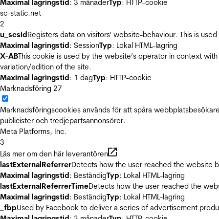
Maximal lagringstid
: 3 månader
Typ
: HTTP-cookie
sc-static.net
2
u_scsid
Registers data on visitors' website-behaviour. This is used 
Maximal lagringstid
: Session
Typ
: Lokal HTML-lagring
X-AB
This cookie is used by the website’s operator in context with 
variation/edition of the site.
Maximal lagringstid
: 1 dag
Typ
: HTTP-cookie
Marknadsföring
27
Marknadsföringscookies används för att spåra webbplatsbesökare.
publicister och tredjepartsannonsörer.
Meta Platforms, Inc.
3
Läs mer om den här leverantören
lastExternalReferrer
Detects how the user reached the website by 
Maximal lagringstid
: Beständig
Typ
: Lokal HTML-lagring
lastExternalReferrerTime
Detects how the user reached the websi
Maximal lagringstid
: Beständig
Typ
: Lokal HTML-lagring
_fbp
Used by Facebook to deliver a series of advertisement product
Maximal lagringstid
: 3 månader
Typ
: HTTP-cookie