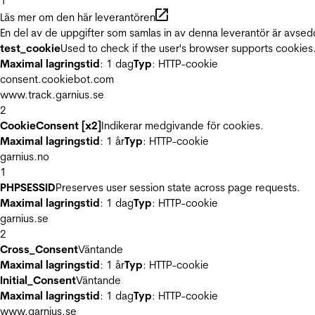
1
Läs mer om den här leverantören
En del av de uppgifter som samlas in av denna leverantör är avsed
test_cookie
Used to check if the user's browser supports cookies
Maximal lagringstid
: 1 dag
Typ
: HTTP-cookie
consent.cookiebot.com
www.track.garnius.se
2
CookieConsent [x2]
Indikerar medgivande för cookies.
Maximal lagringstid
: 1 år
Typ
: HTTP-cookie
garnius.no
1
PHPSESSID
Preserves user session state across page requests.
Maximal lagringstid
: 1 dag
Typ
: HTTP-cookie
garnius.se
2
Cross_Consent
Väntande
Maximal lagringstid
: 1 år
Typ
: HTTP-cookie
Initial_Consent
Väntande
Maximal lagringstid
: 1 dag
Typ
: HTTP-cookie
www.garnius.se