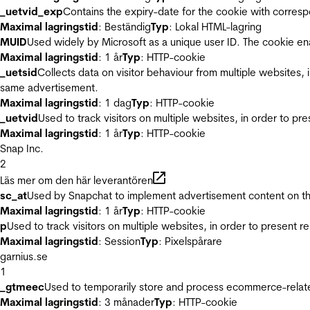
_uetvid_exp
Contains the expiry-date for the cookie with corres
Maximal lagringstid
: Beständig
Typ
: Lokal HTML-lagring
MUID
Used widely by Microsoft as a unique user ID. The cookie en
Maximal lagringstid
: 1 år
Typ
: HTTP-cookie
_uetsid
Collects data on visitor behaviour from multiple websites, 
same advertisement.
Maximal lagringstid
: 1 dag
Typ
: HTTP-cookie
_uetvid
Used to track visitors on multiple websites, in order to pr
Maximal lagringstid
: 1 år
Typ
: HTTP-cookie
Snap Inc.
2
Läs mer om den här leverantören
sc_at
Used by Snapchat to implement advertisement content on the w
Maximal lagringstid
: 1 år
Typ
: HTTP-cookie
p
Used to track visitors on multiple websites, in order to present 
Maximal lagringstid
: Session
Typ
: Pixelspårare
garnius.se
1
_gtmeec
Used to temporarily store and process ecommerce-related 
Maximal lagringstid
: 3 månader
Typ
: HTTP-cookie