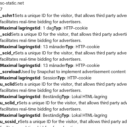
sc-static.net
7
_schn1
Sets a unique ID for the visitor, that allows third party adv
facilitates real-time bidding for advertisers.
Maximal lagringstid
: 1 dag
Typ
: HTTP-cookie
_scid
Sets a unique ID for the visitor, that allows third party adver
facilitates real-time bidding for advertisers.
Maximal lagringstid
: 13 månader
Typ
: HTTP-cookie
_scid_r
Sets a unique ID for the visitor, that allows third party adv
facilitates real-time bidding for advertisers.
Maximal lagringstid
: 13 månader
Typ
: HTTP-cookie
_screload
Used by Snapchat to implement advertisement content on 
Maximal lagringstid
: Session
Typ
: HTTP-cookie
u_sclid
Sets a unique ID for the visitor, that allows third party adv
facilitates real-time bidding for advertisers.
Maximal lagringstid
: Beständig
Typ
: Lokal HTML-lagring
u_sclid_r
Sets a unique ID for the visitor, that allows third party a
facilitates real-time bidding for advertisers.
Maximal lagringstid
: Beständig
Typ
: Lokal HTML-lagring
u_scsid_r
Sets a unique ID for the visitor, that allows third party 