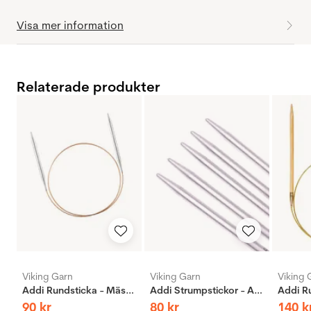
Visa mer information
Relaterade produkter
Viking Garn
Viking Garn
Viking 
Addi Rundsticka - Mässing
Addi Strumpstickor - Aluminium
90
kr
80
kr
140
k