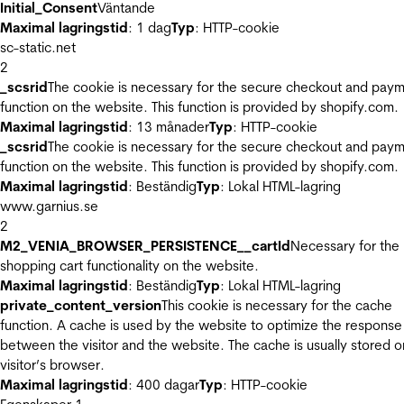
Initial_Consent
Väntande
Maximal lagringstid
: 1 dag
Typ
: HTTP-cookie
sc-static.net
2
_scsrid
The cookie is necessary for the secure checkout and pay
function on the website. This function is provided by shopify.com.
Maximal lagringstid
: 13 månader
Typ
: HTTP-cookie
_scsrid
The cookie is necessary for the secure checkout and pay
function on the website. This function is provided by shopify.com.
Maximal lagringstid
: Beständig
Typ
: Lokal HTML-lagring
www.garnius.se
2
M2_VENIA_BROWSER_PERSISTENCE__cartId
Necessary for the
shopping cart functionality on the website.
Maximal lagringstid
: Beständig
Typ
: Lokal HTML-lagring
private_content_version
This cookie is necessary for the cache
function. A cache is used by the website to optimize the response
between the visitor and the website. The cache is usually stored o
visitor’s browser.
Maximal lagringstid
: 400 dagar
Typ
: HTTP-cookie