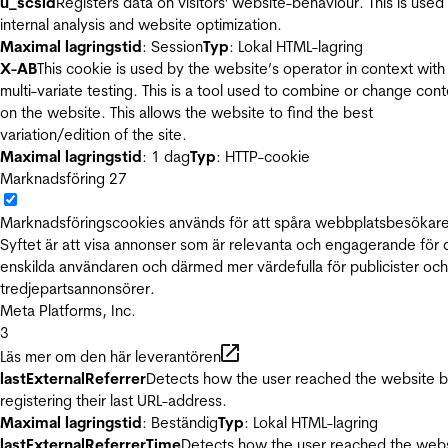
u_scsid
Registers data on visitors' website-behaviour. This is used 
internal analysis and website optimization.
Maximal lagringstid
: Session
Typ
: Lokal HTML-lagring
X-AB
This cookie is used by the website’s operator in context with
multi-variate testing. This is a tool used to combine or change con
on the website. This allows the website to find the best
variation/edition of the site.
Maximal lagringstid
: 1 dag
Typ
: HTTP-cookie
Marknadsföring
27
Marknadsföringscookies används för att spåra webbplatsbesökare
Syftet är att visa annonser som är relevanta och engagerande för
enskilda användaren och därmed mer värdefulla för publicister och
tredjepartsannonsörer.
Meta Platforms, Inc.
3
Läs mer om den här leverantören
lastExternalReferrer
Detects how the user reached the website 
registering their last URL-address.
Maximal lagringstid
: Beständig
Typ
: Lokal HTML-lagring
lastExternalReferrerTime
Detects how the user reached the web