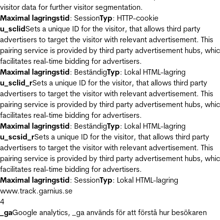
visitor data for further visitor segmentation.
Maximal lagringstid
: Session
Typ
: HTTP-cookie
u_sclid
Sets a unique ID for the visitor, that allows third party
advertisers to target the visitor with relevant advertisement. This
pairing service is provided by third party advertisement hubs, whi
facilitates real-time bidding for advertisers.
Maximal lagringstid
: Beständig
Typ
: Lokal HTML-lagring
u_sclid_r
Sets a unique ID for the visitor, that allows third party
advertisers to target the visitor with relevant advertisement. This
pairing service is provided by third party advertisement hubs, whi
facilitates real-time bidding for advertisers.
Maximal lagringstid
: Beständig
Typ
: Lokal HTML-lagring
u_scsid_r
Sets a unique ID for the visitor, that allows third party
advertisers to target the visitor with relevant advertisement. This
pairing service is provided by third party advertisement hubs, whi
facilitates real-time bidding for advertisers.
Maximal lagringstid
: Session
Typ
: Lokal HTML-lagring
www.track.garnius.se
4
_ga
Google analytics, _ga används för att förstå hur besökaren