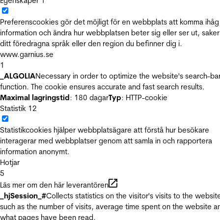
Egenskaper
1
Preferenscookies gör det möjligt för en webbplats att komma ihåg
information och ändra hur webbplatsen beter sig eller ser ut, sake
ditt föredragna språk eller den region du befinner dig i.
www.garnius.se
1
_ALGOLIA
Necessary in order to optimize the website's search-ba
function. The cookie ensures accurate and fast search results.
Maximal lagringstid
: 180 dagar
Typ
: HTTP-cookie
Statistik
12
Statistikcookies hjälper webbplatsägare att förstå hur besökare
interagerar med webbplatser genom att samla in och rapportera
information anonymt.
Hotjar
5
Läs mer om den här leverantören
_hjSession_#
Collects statistics on the visitor's visits to the websit
such as the number of visits, average time spent on the website a
what pages have been read.