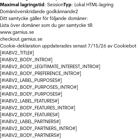
Maximal lagringstid
: Session
Typ
: Lokal HTML-lagring
Domänöverskridande godkännande
2
Ditt samtycke gäller för följande domäner:
Lista över domäner som du ger samtycke till:
www.garnius.se
checkout.garnius.se
Cookie-deklaration uppdaterades senast 7/15/26 av
Cookiebot
[#IABV2_TITLE#]
[#IABV2_BODY_INTRO#]
[#IABV2_BODY_LEGITIMATE_INTEREST_INTRO#]
[#IABV2_BODY_PREFERENCE_INTRO#]
[#IABV2_LABEL_PURPOSES#]
[#IABV2_BODY_PURPOSES_INTRO#]
[#IABV2_BODY_PURPOSES#]
[#IABV2_LABEL_FEATURES#]
[#IABV2_BODY_FEATURES_INTRO#]
[#IABV2_BODY_FEATURES#]
[#IABV2_LABEL_PARTNERS#]
[#IABV2_BODY_PARTNERS_INTRO#]
[#IABV2_BODY_PARTNERS#]