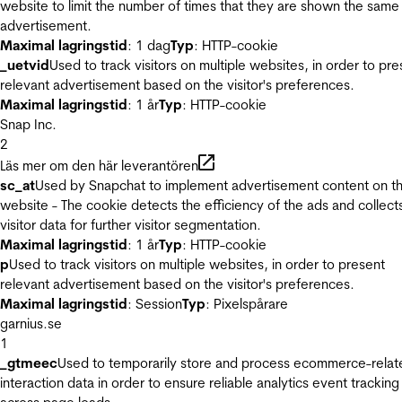
website to limit the number of times that they are shown the same
advertisement.
Maximal lagringstid
: 1 dag
Typ
: HTTP-cookie
_uetvid
Used to track visitors on multiple websites, in order to pre
relevant advertisement based on the visitor's preferences.
Maximal lagringstid
: 1 år
Typ
: HTTP-cookie
Snap Inc.
2
Läs mer om den här leverantören
sc_at
Used by Snapchat to implement advertisement content on t
website - The cookie detects the efficiency of the ads and collect
visitor data for further visitor segmentation.
Maximal lagringstid
: 1 år
Typ
: HTTP-cookie
p
Used to track visitors on multiple websites, in order to present
relevant advertisement based on the visitor's preferences.
Maximal lagringstid
: Session
Typ
: Pixelspårare
garnius.se
1
_gtmeec
Used to temporarily store and process ecommerce-relat
interaction data in order to ensure reliable analytics event tracking