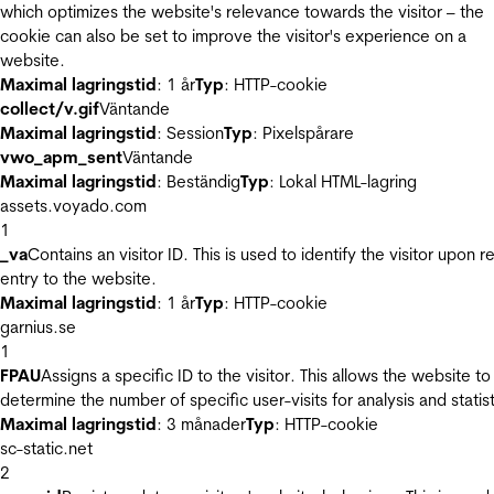
which optimizes the website's relevance towards the visitor – the
cookie can also be set to improve the visitor's experience on a
website.
Maximal lagringstid
: 1 år
Typ
: HTTP-cookie
collect/v.gif
Väntande
Maximal lagringstid
: Session
Typ
: Pixelspårare
vwo_apm_sent
Väntande
Maximal lagringstid
: Beständig
Typ
: Lokal HTML-lagring
assets.voyado.com
1
_va
Contains an visitor ID. This is used to identify the visitor upon r
entry to the website.
Maximal lagringstid
: 1 år
Typ
: HTTP-cookie
garnius.se
1
FPAU
Assigns a specific ID to the visitor. This allows the website to
determine the number of specific user-visits for analysis and statist
Maximal lagringstid
: 3 månader
Typ
: HTTP-cookie
sc-static.net
2