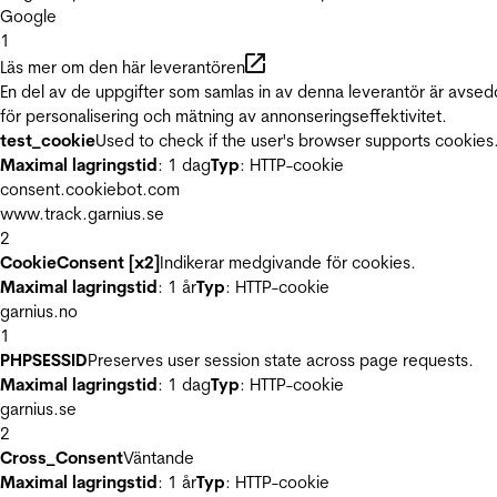
Google
1
Läs mer om den här leverantören
En del av de uppgifter som samlas in av denna leverantör är avse
för personalisering och mätning av annonseringseffektivitet.
test_cookie
Used to check if the user's browser supports cookies
Maximal lagringstid
: 1 dag
Typ
: HTTP-cookie
consent.cookiebot.com
www.track.garnius.se
2
CookieConsent [x2]
Indikerar medgivande för cookies.
Maximal lagringstid
: 1 år
Typ
: HTTP-cookie
garnius.no
1
PHPSESSID
Preserves user session state across page requests.
Maximal lagringstid
: 1 dag
Typ
: HTTP-cookie
garnius.se
2
Cross_Consent
Väntande
Maximal lagringstid
: 1 år
Typ
: HTTP-cookie