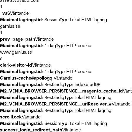
assets.voyado.com
1
_vaS
Väntande
Maximal lagringstid
: Session
Typ
: Lokal HTML-lagring
garnius.se
1
prev_page_path
Väntande
Maximal lagringstid
: 1 dag
Typ
: HTTP-cookie
www.garnius.se
6
clerk-visitor-id
Väntande
Maximal lagringstid
: 1 dag
Typ
: HTTP-cookie
Garnius-cache#apollogql
Väntande
Maximal lagringstid
: Beständig
Typ
: IndexeradDB
M2_VENIA_BROWSER_PERSISTENCE__magento_cache_id
Vän
Maximal lagringstid
: Beständig
Typ
: Lokal HTML-lagring
M2_VENIA_BROWSER_PERSISTENCE__urlResolver_#
Väntande
Maximal lagringstid
: Beständig
Typ
: Lokal HTML-lagring
scrollLock
Väntande
Maximal lagringstid
: Session
Typ
: Lokal HTML-lagring
success_login_redirect_path
Väntande