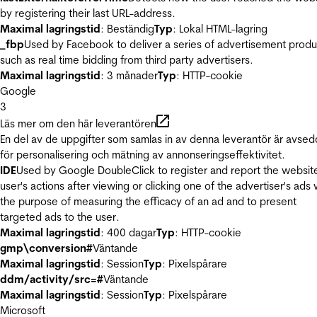
by registering their last URL-address.
Maximal lagringstid
: Beständig
Typ
: Lokal HTML-lagring
_fbp
Used by Facebook to deliver a series of advertisement produ
such as real time bidding from third party advertisers.
Maximal lagringstid
: 3 månader
Typ
: HTTP-cookie
Google
3
Läs mer om den här leverantören
En del av de uppgifter som samlas in av denna leverantör är avse
för personalisering och mätning av annonseringseffektivitet.
IDE
Used by Google DoubleClick to register and report the websit
user's actions after viewing or clicking one of the advertiser's ads 
the purpose of measuring the efficacy of an ad and to present
targeted ads to the user.
Maximal lagringstid
: 400 dagar
Typ
: HTTP-cookie
gmp\conversion#
Väntande
Maximal lagringstid
: Session
Typ
: Pixelspårare
ddm/activity/src=#
Väntande
Maximal lagringstid
: Session
Typ
: Pixelspårare
Microsoft