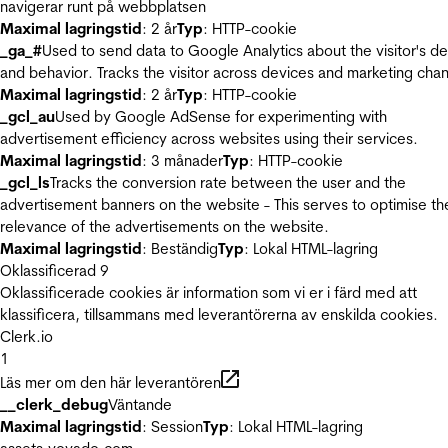
navigerar runt på webbplatsen
Maximal lagringstid
: 2 år
Typ
: HTTP-cookie
_ga_#
Used to send data to Google Analytics about the visitor's d
and behavior. Tracks the visitor across devices and marketing chan
Maximal lagringstid
: 2 år
Typ
: HTTP-cookie
_gcl_au
Used by Google AdSense for experimenting with
advertisement efficiency across websites using their services.
Maximal lagringstid
: 3 månader
Typ
: HTTP-cookie
_gcl_ls
Tracks the conversion rate between the user and the
advertisement banners on the website - This serves to optimise th
relevance of the advertisements on the website.
Maximal lagringstid
: Beständig
Typ
: Lokal HTML-lagring
Oklassificerad
9
Oklassificerade cookies är information som vi er i färd med att
klassificera, tillsammans med leverantörerna av enskilda cookies.
Clerk.io
1
Läs mer om den här leverantören
__clerk_debug
Väntande
Maximal lagringstid
: Session
Typ
: Lokal HTML-lagring