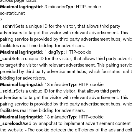
across page loads.
Maximal lagringstid
: 3 månader
Typ
: HTTP-cookie
sc-static.net
7
_schn1
Sets a unique ID for the visitor, that allows third party
advertisers to target the visitor with relevant advertisement. This
pairing service is provided by third party advertisement hubs, whi
facilitates real-time bidding for advertisers.
Maximal lagringstid
: 1 dag
Typ
: HTTP-cookie
_scid
Sets a unique ID for the visitor, that allows third party advert
to target the visitor with relevant advertisement. This pairing servic
provided by third party advertisement hubs, which facilitates real-
bidding for advertisers.
Maximal lagringstid
: 13 månader
Typ
: HTTP-cookie
_scid_r
Sets a unique ID for the visitor, that allows third party
advertisers to target the visitor with relevant advertisement. This
pairing service is provided by third party advertisement hubs, whi
facilitates real-time bidding for advertisers.
Maximal lagringstid
: 13 månader
Typ
: HTTP-cookie
_screload
Used by Snapchat to implement advertisement content
the website - The cookie detects the efficiency of the ads and col