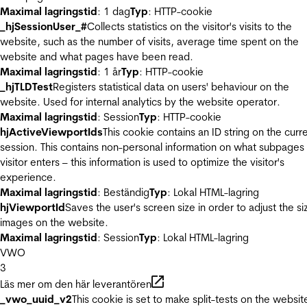
Maximal lagringstid
: 1 dag
Typ
: HTTP-cookie
_hjSessionUser_#
Collects statistics on the visitor's visits to the
website, such as the number of visits, average time spent on the
website and what pages have been read.
Maximal lagringstid
: 1 år
Typ
: HTTP-cookie
_hjTLDTest
Registers statistical data on users' behaviour on the
website. Used for internal analytics by the website operator.
Maximal lagringstid
: Session
Typ
: HTTP-cookie
hjActiveViewportIds
This cookie contains an ID string on the curr
session. This contains non-personal information on what subpages
visitor enters – this information is used to optimize the visitor's
experience.
Maximal lagringstid
: Beständig
Typ
: Lokal HTML-lagring
hjViewportId
Saves the user's screen size in order to adjust the si
images on the website.
Maximal lagringstid
: Session
Typ
: Lokal HTML-lagring
VWO
3
Läs mer om den här leverantören
_vwo_uuid_v2
This cookie is set to make split-tests on the websit