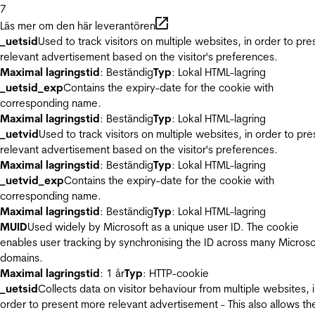
7
Läs mer om den här leverantören
_uetsid
Used to track visitors on multiple websites, in order to pre
relevant advertisement based on the visitor's preferences.
Maximal lagringstid
: Beständig
Typ
: Lokal HTML-lagring
_uetsid_exp
Contains the expiry-date for the cookie with
corresponding name.
Maximal lagringstid
: Beständig
Typ
: Lokal HTML-lagring
_uetvid
Used to track visitors on multiple websites, in order to pre
relevant advertisement based on the visitor's preferences.
Maximal lagringstid
: Beständig
Typ
: Lokal HTML-lagring
_uetvid_exp
Contains the expiry-date for the cookie with
corresponding name.
Maximal lagringstid
: Beständig
Typ
: Lokal HTML-lagring
MUID
Used widely by Microsoft as a unique user ID. The cookie
enables user tracking by synchronising the ID across many Microso
domains.
Maximal lagringstid
: 1 år
Typ
: HTTP-cookie
_uetsid
Collects data on visitor behaviour from multiple websites, 
order to present more relevant advertisement - This also allows th