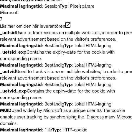
Maximal lagringstid
: Session
Typ
: Pixelspårare
Microsoft
7
Läs mer om den här leverantören
_uetsid
Used to track visitors on multiple websites, in order to pre
relevant advertisement based on the visitor's preferences.
Maximal lagringstid
: Beständig
Typ
: Lokal HTML-lagring
_uetsid_exp
Contains the expiry-date for the cookie with
corresponding name.
Maximal lagringstid
: Beständig
Typ
: Lokal HTML-lagring
_uetvid
Used to track visitors on multiple websites, in order to pre
relevant advertisement based on the visitor's preferences.
Maximal lagringstid
: Beständig
Typ
: Lokal HTML-lagring
_uetvid_exp
Contains the expiry-date for the cookie with
corresponding name.
Maximal lagringstid
: Beständig
Typ
: Lokal HTML-lagring
MUID
Used widely by Microsoft as a unique user ID. The cookie
enables user tracking by synchronising the ID across many Microso
domains.
Maximal lagringstid
: 1 år
Typ
: HTTP-cookie