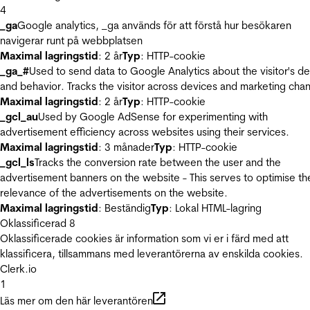
4
_ga
Google analytics, _ga används för att förstå hur besökaren
navigerar runt på webbplatsen
Maximal lagringstid
: 2 år
Typ
: HTTP-cookie
_ga_#
Used to send data to Google Analytics about the visitor's d
and behavior. Tracks the visitor across devices and marketing chan
Maximal lagringstid
: 2 år
Typ
: HTTP-cookie
_gcl_au
Used by Google AdSense for experimenting with
advertisement efficiency across websites using their services.
Maximal lagringstid
: 3 månader
Typ
: HTTP-cookie
_gcl_ls
Tracks the conversion rate between the user and the
advertisement banners on the website - This serves to optimise th
relevance of the advertisements on the website.
Maximal lagringstid
: Beständig
Typ
: Lokal HTML-lagring
Oklassificerad
8
Oklassificerade cookies är information som vi er i färd med att
klassificera, tillsammans med leverantörerna av enskilda cookies.
Clerk.io
1
Läs mer om den här leverantören