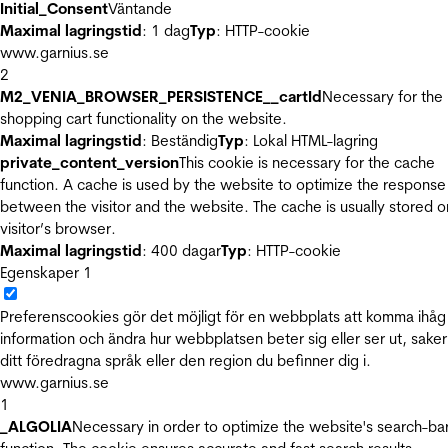
Initial_Consent
Väntande
Maximal lagringstid
: 1 dag
Typ
: HTTP-cookie
www.garnius.se
2
M2_VENIA_BROWSER_PERSISTENCE__cartId
Necessary for the
shopping cart functionality on the website.
Maximal lagringstid
: Beständig
Typ
: Lokal HTML-lagring
private_content_version
This cookie is necessary for the cache
function. A cache is used by the website to optimize the response
between the visitor and the website. The cache is usually stored o
visitor’s browser.
Maximal lagringstid
: 400 dagar
Typ
: HTTP-cookie
Egenskaper
1
Preferenscookies gör det möjligt för en webbplats att komma ihåg
information och ändra hur webbplatsen beter sig eller ser ut, sake
ditt föredragna språk eller den region du befinner dig i.
www.garnius.se
1
_ALGOLIA
Necessary in order to optimize the website's search-ba