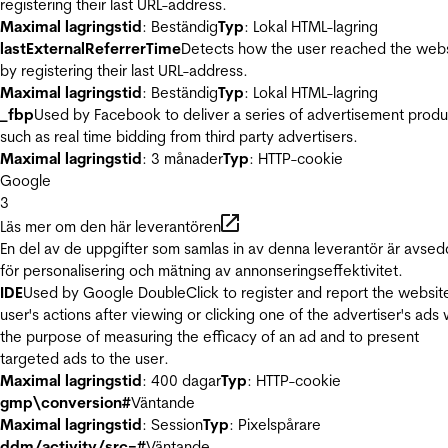
registering their last URL-address.
Maximal lagringstid
: Beständig
Typ
: Lokal HTML-lagring
lastExternalReferrerTime
Detects how the user reached the web
by registering their last URL-address.
Maximal lagringstid
: Beständig
Typ
: Lokal HTML-lagring
_fbp
Used by Facebook to deliver a series of advertisement produ
such as real time bidding from third party advertisers.
Maximal lagringstid
: 3 månader
Typ
: HTTP-cookie
Google
3
Läs mer om den här leverantören
En del av de uppgifter som samlas in av denna leverantör är avse
för personalisering och mätning av annonseringseffektivitet.
IDE
Used by Google DoubleClick to register and report the websit
user's actions after viewing or clicking one of the advertiser's ads 
the purpose of measuring the efficacy of an ad and to present
targeted ads to the user.
Maximal lagringstid
: 400 dagar
Typ
: HTTP-cookie
gmp\conversion#
Väntande
Maximal lagringstid
: Session
Typ
: Pixelspårare
ddm/activity/src=#
Väntande