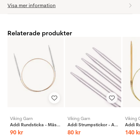
Visa mer information
Relaterade produkter
Viking Garn
Viking Garn
Viking 
Addi Rundsticka - Mässing
Addi Strumpstickor - Aluminium
90
kr
80
kr
140
k