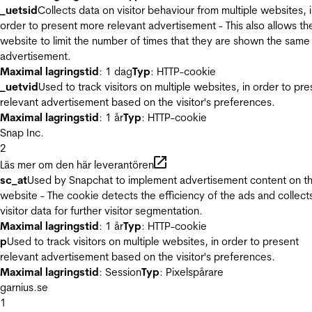
_uetsid
Collects data on visitor behaviour from multiple websites, 
order to present more relevant advertisement - This also allows th
website to limit the number of times that they are shown the same
advertisement.
Maximal lagringstid
: 1 dag
Typ
: HTTP-cookie
_uetvid
Used to track visitors on multiple websites, in order to pre
relevant advertisement based on the visitor's preferences.
Maximal lagringstid
: 1 år
Typ
: HTTP-cookie
Snap Inc.
2
Läs mer om den här leverantören
sc_at
Used by Snapchat to implement advertisement content on t
website - The cookie detects the efficiency of the ads and collect
visitor data for further visitor segmentation.
Maximal lagringstid
: 1 år
Typ
: HTTP-cookie
p
Used to track visitors on multiple websites, in order to present
relevant advertisement based on the visitor's preferences.
Maximal lagringstid
: Session
Typ
: Pixelspårare
garnius.se
1