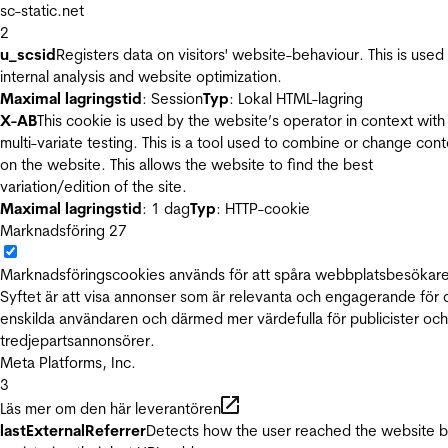
sc-static.net
2
u_scsid
Registers data on visitors' website-behaviour. This is used 
internal analysis and website optimization.
Maximal lagringstid
: Session
Typ
: Lokal HTML-lagring
X-AB
This cookie is used by the website’s operator in context with
multi-variate testing. This is a tool used to combine or change con
on the website. This allows the website to find the best
variation/edition of the site.
Maximal lagringstid
: 1 dag
Typ
: HTTP-cookie
Marknadsföring
27
Marknadsföringscookies används för att spåra webbplatsbesökare
Syftet är att visa annonser som är relevanta och engagerande för
enskilda användaren och därmed mer värdefulla för publicister och
tredjepartsannonsörer.
Meta Platforms, Inc.
3
Läs mer om den här leverantören
lastExternalReferrer
Detects how the user reached the website 