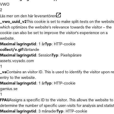
VWO
2
Läs mer om den här leverantören
_vwo_uuid_v2
This cookie is set to make split-tests on the websit
which optimizes the website's relevance towards the visitor – the
cookie can also be set to improve the visitor's experience on a
website.
Maximal lagringstid
: 1 år
Typ
: HTTP-cookie
collect/v.gif
Väntande
Maximal lagringstid
: Session
Typ
: Pixelspårare
assets.voyado.com
1
_va
Contains an visitor ID. This is used to identify the visitor upon r
entry to the website.
Maximal lagringstid
: 1 år
Typ
: HTTP-cookie
garnius.se
1
FPAU
Assigns a specific ID to the visitor. This allows the website to
determine the number of specific user-visits for analysis and statist
Maximal lagringstid
: 3 månader
Typ
: HTTP-cookie