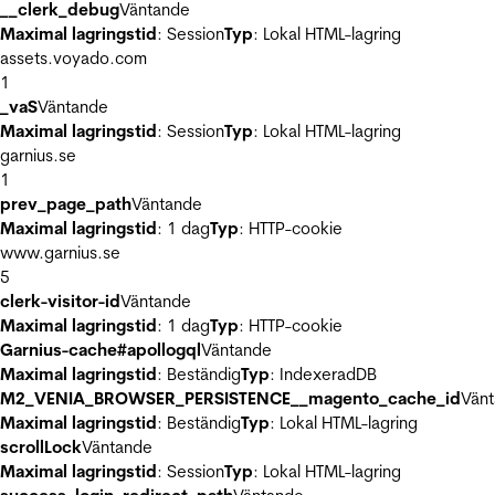
__clerk_debug
Väntande
Maximal lagringstid
: Session
Typ
: Lokal HTML-lagring
assets.voyado.com
1
_vaS
Väntande
Maximal lagringstid
: Session
Typ
: Lokal HTML-lagring
garnius.se
1
prev_page_path
Väntande
Maximal lagringstid
: 1 dag
Typ
: HTTP-cookie
www.garnius.se
5
clerk-visitor-id
Väntande
Maximal lagringstid
: 1 dag
Typ
: HTTP-cookie
Garnius-cache#apollogql
Väntande
Maximal lagringstid
: Beständig
Typ
: IndexeradDB
M2_VENIA_BROWSER_PERSISTENCE__magento_cache_id
Vän
Maximal lagringstid
: Beständig
Typ
: Lokal HTML-lagring
scrollLock
Väntande
Maximal lagringstid
: Session
Typ
: Lokal HTML-lagring