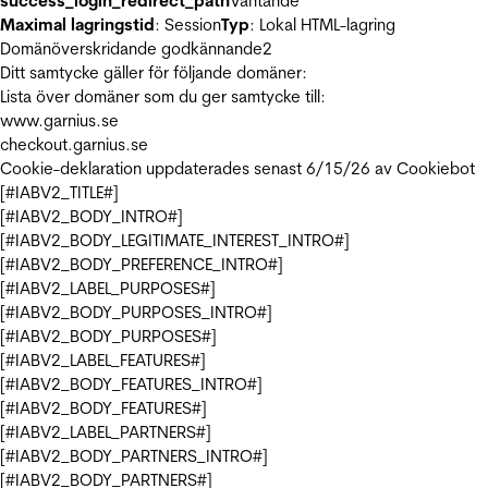
success_login_redirect_path
Väntande
Maximal lagringstid
: Session
Typ
: Lokal HTML-lagring
Domänöverskridande godkännande
2
Ditt samtycke gäller för följande domäner:
Lista över domäner som du ger samtycke till:
www.garnius.se
checkout.garnius.se
Cookie-deklaration uppdaterades senast 6/15/26 av
Cookiebot
[#IABV2_TITLE#]
[#IABV2_BODY_INTRO#]
[#IABV2_BODY_LEGITIMATE_INTEREST_INTRO#]
[#IABV2_BODY_PREFERENCE_INTRO#]
[#IABV2_LABEL_PURPOSES#]
[#IABV2_BODY_PURPOSES_INTRO#]
[#IABV2_BODY_PURPOSES#]
[#IABV2_LABEL_FEATURES#]
[#IABV2_BODY_FEATURES_INTRO#]
[#IABV2_BODY_FEATURES#]
[#IABV2_LABEL_PARTNERS#]
[#IABV2_BODY_PARTNERS_INTRO#]
[#IABV2_BODY_PARTNERS#]