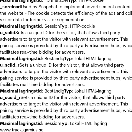
Maximal lagringstid
: 13 månader
Typ
: HTTP-cookie
_screload
Used by Snapchat to implement advertisement content
the website - The cookie detects the efficiency of the ads and col
visitor data for further visitor segmentation.
Maximal lagringstid
: Session
Typ
: HTTP-cookie
u_sclid
Sets a unique ID for the visitor, that allows third party
advertisers to target the visitor with relevant advertisement. This
pairing service is provided by third party advertisement hubs, whi
facilitates real-time bidding for advertisers.
Maximal lagringstid
: Beständig
Typ
: Lokal HTML-lagring
u_sclid_r
Sets a unique ID for the visitor, that allows third party
advertisers to target the visitor with relevant advertisement. This
pairing service is provided by third party advertisement hubs, whi
facilitates real-time bidding for advertisers.
Maximal lagringstid
: Beständig
Typ
: Lokal HTML-lagring
u_scsid_r
Sets a unique ID for the visitor, that allows third party
advertisers to target the visitor with relevant advertisement. This
pairing service is provided by third party advertisement hubs, whi
facilitates real-time bidding for advertisers.
Maximal lagringstid
: Session
Typ
: Lokal HTML-lagring
www.track.garnius.se