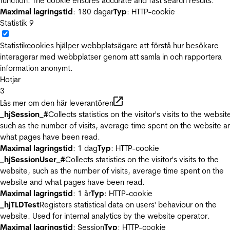
function. The cookie ensures accurate and fast search results.
Maximal lagringstid
: 180 dagar
Typ
: HTTP-cookie
Statistik
9
Statistikcookies hjälper webbplatsägare att förstå hur besökare
interagerar med webbplatser genom att samla in och rapportera
information anonymt.
Hotjar
3
Läs mer om den här leverantören
_hjSession_#
Collects statistics on the visitor's visits to the websit
such as the number of visits, average time spent on the website a
what pages have been read.
Maximal lagringstid
: 1 dag
Typ
: HTTP-cookie
_hjSessionUser_#
Collects statistics on the visitor's visits to the
website, such as the number of visits, average time spent on the
website and what pages have been read.
Maximal lagringstid
: 1 år
Typ
: HTTP-cookie
_hjTLDTest
Registers statistical data on users' behaviour on the
website. Used for internal analytics by the website operator.
Maximal lagringstid
: Session
Typ
: HTTP-cookie