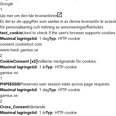
Google
1
Läs mer om den här leverantören
En del av de uppgifter som samlas in av denna leverantör är avse
för personalisering och mätning av annonseringseffektivitet.
test_cookie
Used to check if the user's browser supports cookies
Maximal lagringstid
: 1 dag
Typ
: HTTP-cookie
consent.cookiebot.com
www.track.garnius.se
2
CookieConsent [x2]
Indikerar medgivande för cookies.
Maximal lagringstid
: 1 år
Typ
: HTTP-cookie
garnius.no
1
PHPSESSID
Preserves user session state across page requests.
Maximal lagringstid
: 1 dag
Typ
: HTTP-cookie
garnius.se
2
Cross_Consent
Väntande
Maximal lagringstid
: 1 år
Typ
: HTTP-cookie