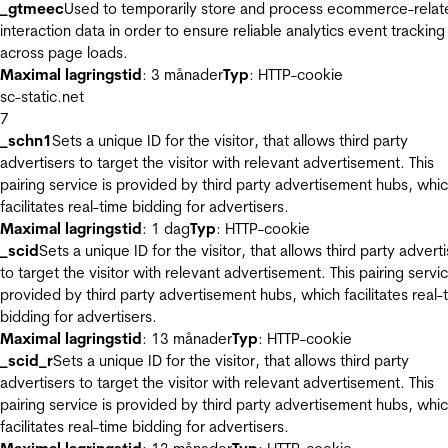
_gtmeec
Used to temporarily store and process ecommerce-relat
interaction data in order to ensure reliable analytics event tracking
across page loads.
Maximal lagringstid
: 3 månader
Typ
: HTTP-cookie
sc-static.net
7
_schn1
Sets a unique ID for the visitor, that allows third party
advertisers to target the visitor with relevant advertisement. This
pairing service is provided by third party advertisement hubs, whi
facilitates real-time bidding for advertisers.
Maximal lagringstid
: 1 dag
Typ
: HTTP-cookie
_scid
Sets a unique ID for the visitor, that allows third party advert
to target the visitor with relevant advertisement. This pairing servic
provided by third party advertisement hubs, which facilitates real-
bidding for advertisers.
Maximal lagringstid
: 13 månader
Typ
: HTTP-cookie
_scid_r
Sets a unique ID for the visitor, that allows third party
advertisers to target the visitor with relevant advertisement. This
pairing service is provided by third party advertisement hubs, whi
facilitates real-time bidding for advertisers.