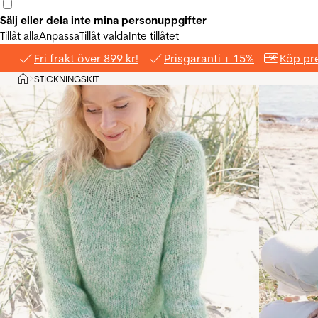
Sälj eller dela inte mina personuppgifter
Tillåt alla
Anpassa
Tillåt valda
Inte tillåtet
Fri frakt över 899 kr!
Prisgaranti + 15%
Köp pre
Hem
STICKNINGSKIT
>