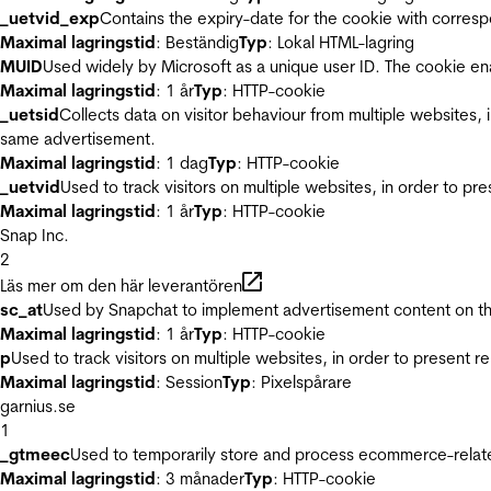
_uetvid_exp
Contains the expiry-date for the cookie with corres
Maximal lagringstid
: Beständig
Typ
: Lokal HTML-lagring
MUID
Used widely by Microsoft as a unique user ID. The cookie en
Maximal lagringstid
: 1 år
Typ
: HTTP-cookie
_uetsid
Collects data on visitor behaviour from multiple websites, 
same advertisement.
Maximal lagringstid
: 1 dag
Typ
: HTTP-cookie
_uetvid
Used to track visitors on multiple websites, in order to pr
Maximal lagringstid
: 1 år
Typ
: HTTP-cookie
Snap Inc.
2
Läs mer om den här leverantören
sc_at
Used by Snapchat to implement advertisement content on the w
Maximal lagringstid
: 1 år
Typ
: HTTP-cookie
p
Used to track visitors on multiple websites, in order to present 
Maximal lagringstid
: Session
Typ
: Pixelspårare
garnius.se
1
_gtmeec
Used to temporarily store and process ecommerce-related 
Maximal lagringstid
: 3 månader
Typ
: HTTP-cookie