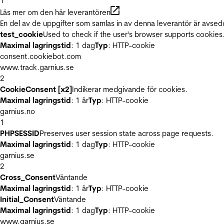
1
Läs mer om den här leverantören
En del av de uppgifter som samlas in av denna leverantör är avsed
test_cookie
Used to check if the user's browser supports cookies
Maximal lagringstid
: 1 dag
Typ
: HTTP-cookie
consent.cookiebot.com
www.track.garnius.se
2
CookieConsent [x2]
Indikerar medgivande för cookies.
Maximal lagringstid
: 1 år
Typ
: HTTP-cookie
garnius.no
1
PHPSESSID
Preserves user session state across page requests.
Maximal lagringstid
: 1 dag
Typ
: HTTP-cookie
garnius.se
2
Cross_Consent
Väntande
Maximal lagringstid
: 1 år
Typ
: HTTP-cookie
Initial_Consent
Väntande
Maximal lagringstid
: 1 dag
Typ
: HTTP-cookie
www.garnius.se