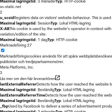
Maximal lagringstid
: 3 månader
Typ
: HTTP-cookie
sc-static.net
2
u_scsid
Registers data on visitors' website-behaviour. This is used 
Maximal lagringstid
: Session
Typ
: Lokal HTML-lagring
X-AB
This cookie is used by the website’s operator in context with 
variation/edition of the site.
Maximal lagringstid
: 1 dag
Typ
: HTTP-cookie
Marknadsföring
27
Marknadsföringscookies används för att spåra webbplatsbesökare.
publicister och tredjepartsannonsörer.
Meta Platforms, Inc.
3
Läs mer om den här leverantören
lastExternalReferrer
Detects how the user reached the website by 
Maximal lagringstid
: Beständig
Typ
: Lokal HTML-lagring
lastExternalReferrerTime
Detects how the user reached the websi
Maximal lagringstid
: Beständig
Typ
: Lokal HTML-lagring
_fbp
Used by Facebook to deliver a series of advertisement product
Maximal lagringstid
: 3 månader
Typ
: HTTP-cookie