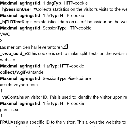
Maximal lagringstid
: 1 dag
Typ
: HTTP-cookie
_hjSessionUser_#
Collects statistics on the visitor's visits to t
Maximal lagringstid
: 1 år
Typ
: HTTP-cookie
_hjTLDTest
Registers statistical data on users' behaviour on the we
Maximal lagringstid
: Session
Typ
: HTTP-cookie
VWO
2
Läs mer om den här leverantören
_vwo_uuid_v2
This cookie is set to make split-tests on the websi
website.
Maximal lagringstid
: 1 år
Typ
: HTTP-cookie
collect/v.gif
Väntande
Maximal lagringstid
: Session
Typ
: Pixelspårare
assets.voyado.com
1
_va
Contains an visitor ID. This is used to identify the visitor upon 
Maximal lagringstid
: 1 år
Typ
: HTTP-cookie
garnius.se
1
FPAU
Assigns a specific ID to the visitor. This allows the website to