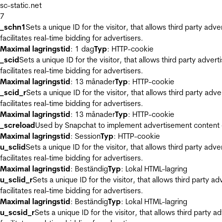
sc-static.net
7
_schn1
Sets a unique ID for the visitor, that allows third party adv
facilitates real-time bidding for advertisers.
Maximal lagringstid
: 1 dag
Typ
: HTTP-cookie
_scid
Sets a unique ID for the visitor, that allows third party adver
facilitates real-time bidding for advertisers.
Maximal lagringstid
: 13 månader
Typ
: HTTP-cookie
_scid_r
Sets a unique ID for the visitor, that allows third party adv
facilitates real-time bidding for advertisers.
Maximal lagringstid
: 13 månader
Typ
: HTTP-cookie
_screload
Used by Snapchat to implement advertisement content on 
Maximal lagringstid
: Session
Typ
: HTTP-cookie
u_sclid
Sets a unique ID for the visitor, that allows third party adv
facilitates real-time bidding for advertisers.
Maximal lagringstid
: Beständig
Typ
: Lokal HTML-lagring
u_sclid_r
Sets a unique ID for the visitor, that allows third party a
facilitates real-time bidding for advertisers.
Maximal lagringstid
: Beständig
Typ
: Lokal HTML-lagring
u_scsid_r
Sets a unique ID for the visitor, that allows third party 