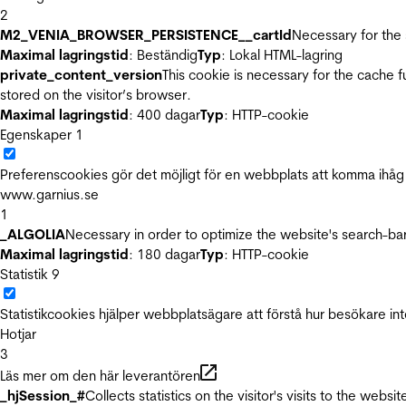
2
M2_VENIA_BROWSER_PERSISTENCE__cartId
Necessary for the 
Maximal lagringstid
: Beständig
Typ
: Lokal HTML-lagring
private_content_version
This cookie is necessary for the cache 
stored on the visitor’s browser.
Maximal lagringstid
: 400 dagar
Typ
: HTTP-cookie
Egenskaper
1
Preferenscookies gör det möjligt för en webbplats att komma ihåg i
www.garnius.se
1
_ALGOLIA
Necessary in order to optimize the website's search-bar
Maximal lagringstid
: 180 dagar
Typ
: HTTP-cookie
Statistik
9
Statistikcookies hjälper webbplatsägare att förstå hur besökare 
Hotjar
3
Läs mer om den här leverantören
_hjSession_#
Collects statistics on the visitor's visits to the we