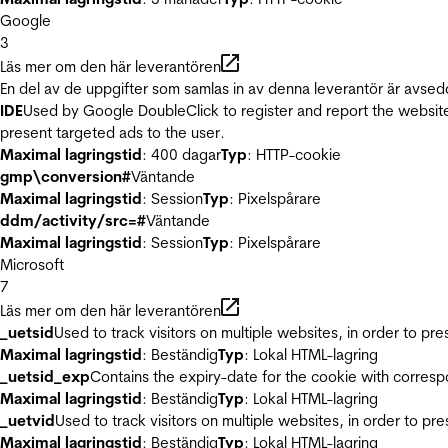
Google
3
Läs mer om den här leverantören
En del av de uppgifter som samlas in av denna leverantör är avsed
IDE
Used by Google DoubleClick to register and report the website u
present targeted ads to the user.
Maximal lagringstid
: 400 dagar
Typ
: HTTP-cookie
gmp\conversion#
Väntande
Maximal lagringstid
: Session
Typ
: Pixelspårare
ddm/activity/src=#
Väntande
Maximal lagringstid
: Session
Typ
: Pixelspårare
Microsoft
7
Läs mer om den här leverantören
_uetsid
Used to track visitors on multiple websites, in order to pr
Maximal lagringstid
: Beständig
Typ
: Lokal HTML-lagring
_uetsid_exp
Contains the expiry-date for the cookie with corres
Maximal lagringstid
: Beständig
Typ
: Lokal HTML-lagring
_uetvid
Used to track visitors on multiple websites, in order to pr
Maximal lagringstid
: Beständig
Typ
: Lokal HTML-lagring