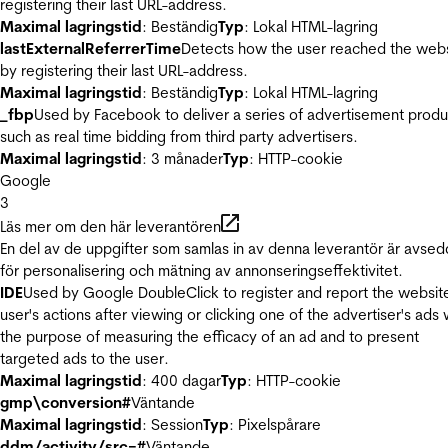
registering their last URL-address.
Maximal lagringstid
: Beständig
Typ
: Lokal HTML-lagring
lastExternalReferrerTime
Detects how the user reached the web
by registering their last URL-address.
Maximal lagringstid
: Beständig
Typ
: Lokal HTML-lagring
_fbp
Used by Facebook to deliver a series of advertisement produ
such as real time bidding from third party advertisers.
Maximal lagringstid
: 3 månader
Typ
: HTTP-cookie
Google
3
Läs mer om den här leverantören
En del av de uppgifter som samlas in av denna leverantör är avse
för personalisering och mätning av annonseringseffektivitet.
IDE
Used by Google DoubleClick to register and report the websit
user's actions after viewing or clicking one of the advertiser's ads 
the purpose of measuring the efficacy of an ad and to present
targeted ads to the user.
Maximal lagringstid
: 400 dagar
Typ
: HTTP-cookie
gmp\conversion#
Väntande
Maximal lagringstid
: Session
Typ
: Pixelspårare
ddm/activity/src=#
Väntande