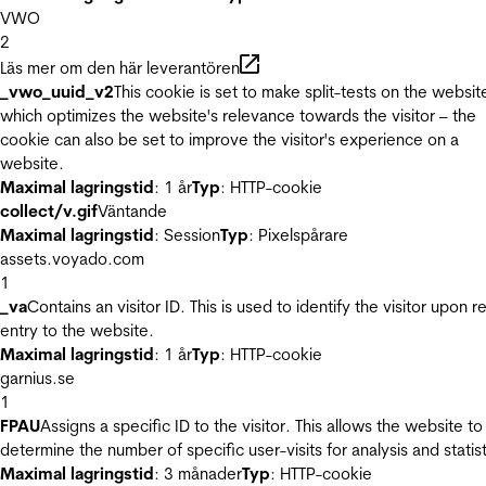
VWO
2
Läs mer om den här leverantören
_vwo_uuid_v2
This cookie is set to make split-tests on the websit
which optimizes the website's relevance towards the visitor – the
cookie can also be set to improve the visitor's experience on a
website.
Maximal lagringstid
: 1 år
Typ
: HTTP-cookie
collect/v.gif
Väntande
Maximal lagringstid
: Session
Typ
: Pixelspårare
assets.voyado.com
1
_va
Contains an visitor ID. This is used to identify the visitor upon r
entry to the website.
Maximal lagringstid
: 1 år
Typ
: HTTP-cookie
garnius.se
1
FPAU
Assigns a specific ID to the visitor. This allows the website to
determine the number of specific user-visits for analysis and statist
Maximal lagringstid
: 3 månader
Typ
: HTTP-cookie