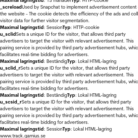
Maximal lagringstid
: 13 månader
Typ
: HTTP-cookie
_screload
Used by Snapchat to implement advertisement content
the website - The cookie detects the efficiency of the ads and col
visitor data for further visitor segmentation.
Maximal lagringstid
: Session
Typ
: HTTP-cookie
u_sclid
Sets a unique ID for the visitor, that allows third party
advertisers to target the visitor with relevant advertisement. This
pairing service is provided by third party advertisement hubs, whi
facilitates real-time bidding for advertisers.
Maximal lagringstid
: Beständig
Typ
: Lokal HTML-lagring
u_sclid_r
Sets a unique ID for the visitor, that allows third party
advertisers to target the visitor with relevant advertisement. This
pairing service is provided by third party advertisement hubs, whi
facilitates real-time bidding for advertisers.
Maximal lagringstid
: Beständig
Typ
: Lokal HTML-lagring
u_scsid_r
Sets a unique ID for the visitor, that allows third party
advertisers to target the visitor with relevant advertisement. This
pairing service is provided by third party advertisement hubs, whi
facilitates real-time bidding for advertisers.
Maximal lagringstid
: Session
Typ
: Lokal HTML-lagring
www.track.garnius.se