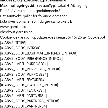
success_login_redirect_path
Väntande
Maximal lagringstid
: Session
Typ
: Lokal HTML-lagring
Domänöverskridande godkännande
2
Ditt samtycke gäller för följande domäner:
Lista över domäner som du ger samtycke till:
www.garnius.se
checkout.garnius.se
Cookie-deklaration uppdaterades senast 6/15/26 av
Cookiebot
[#IABV2_TITLE#]
[#IABV2_BODY_INTRO#]
[#IABV2_BODY_LEGITIMATE_INTEREST_INTRO#]
[#IABV2_BODY_PREFERENCE_INTRO#]
[#IABV2_LABEL_PURPOSES#]
[#IABV2_BODY_PURPOSES_INTRO#]
[#IABV2_BODY_PURPOSES#]
[#IABV2_LABEL_FEATURES#]
[#IABV2_BODY_FEATURES_INTRO#]
[#IABV2_BODY_FEATURES#]
[#IABV2_LABEL_PARTNERS#]
[#IABV2_BODY_PARTNERS_INTRO#]
[#IABV2_BODY_PARTNERS#]