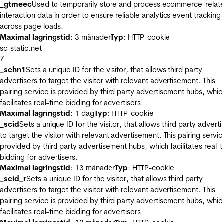
_gtmeec
Used to temporarily store and process ecommerce-relat
interaction data in order to ensure reliable analytics event tracking
across page loads.
Maximal lagringstid
: 3 månader
Typ
: HTTP-cookie
sc-static.net
7
_schn1
Sets a unique ID for the visitor, that allows third party
advertisers to target the visitor with relevant advertisement. This
pairing service is provided by third party advertisement hubs, whi
facilitates real-time bidding for advertisers.
Maximal lagringstid
: 1 dag
Typ
: HTTP-cookie
_scid
Sets a unique ID for the visitor, that allows third party advert
to target the visitor with relevant advertisement. This pairing servic
provided by third party advertisement hubs, which facilitates real-
bidding for advertisers.
Maximal lagringstid
: 13 månader
Typ
: HTTP-cookie
_scid_r
Sets a unique ID for the visitor, that allows third party
advertisers to target the visitor with relevant advertisement. This
pairing service is provided by third party advertisement hubs, whi
facilitates real-time bidding for advertisers.