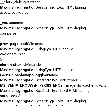
__clerk_debug
Väntande
Maximal lagringstid
: Session
Typ
: Lokal HTML-lagring
assets.voyado.com
1
_vaS
Väntande
Maximal lagringstid
: Session
Typ
: Lokal HTML-lagring
garnius.se
1
prev_page_path
Väntande
Maximal lagringstid
: 1 dag
Typ
: HTTP-cookie
www.garnius.se
5
clerk-visitor-id
Väntande
Maximal lagringstid
: 1 dag
Typ
: HTTP-cookie
Garnius-cache#apollogql
Väntande
Maximal lagringstid
: Beständig
Typ
: IndexeradDB
M2_VENIA_BROWSER_PERSISTENCE__magento_cache_id
Vän
Maximal lagringstid
: Beständig
Typ
: Lokal HTML-lagring
scrollLock
Väntande
Maximal lagringstid
: Session
Typ
: Lokal HTML-lagring