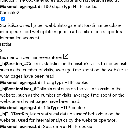
function. The cookie ensures accurate and fast search results.
Maximal lagringstid
: 180 dagar
Typ
: HTTP-cookie
Statistik
9
Statistikcookies hjälper webbplatsägare att förstå hur besökare
interagerar med webbplatser genom att samla in och rapportera
information anonymt.
Hotjar
3
Läs mer om den här leverantören
_hjSession_#
Collects statistics on the visitor's visits to the websit
such as the number of visits, average time spent on the website a
what pages have been read.
Maximal lagringstid
: 1 dag
Typ
: HTTP-cookie
_hjSessionUser_#
Collects statistics on the visitor's visits to the
website, such as the number of visits, average time spent on the
website and what pages have been read.
Maximal lagringstid
: 1 år
Typ
: HTTP-cookie
_hjTLDTest
Registers statistical data on users' behaviour on the
website. Used for internal analytics by the website operator.
Maximal lagringstid
: Session
Typ
: HTTP-cookie