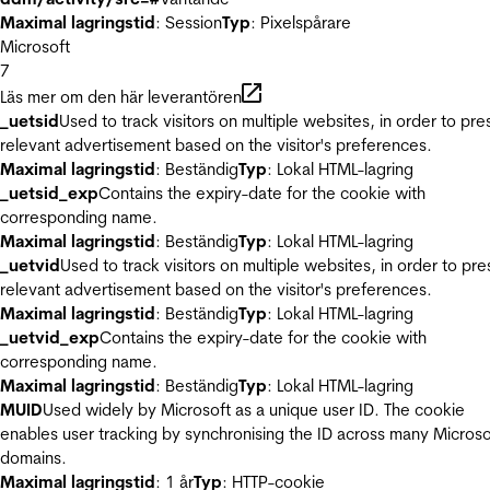
Maximal lagringstid
: Session
Typ
: Pixelspårare
Microsoft
7
Läs mer om den här leverantören
_uetsid
Used to track visitors on multiple websites, in order to pre
relevant advertisement based on the visitor's preferences.
Maximal lagringstid
: Beständig
Typ
: Lokal HTML-lagring
_uetsid_exp
Contains the expiry-date for the cookie with
corresponding name.
Maximal lagringstid
: Beständig
Typ
: Lokal HTML-lagring
_uetvid
Used to track visitors on multiple websites, in order to pre
relevant advertisement based on the visitor's preferences.
Maximal lagringstid
: Beständig
Typ
: Lokal HTML-lagring
_uetvid_exp
Contains the expiry-date for the cookie with
corresponding name.
Maximal lagringstid
: Beständig
Typ
: Lokal HTML-lagring
MUID
Used widely by Microsoft as a unique user ID. The cookie
enables user tracking by synchronising the ID across many Microso
domains.
Maximal lagringstid
: 1 år
Typ
: HTTP-cookie