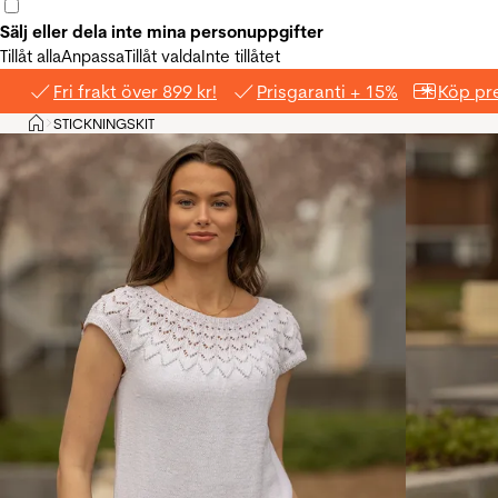
Sälj eller dela inte mina personuppgifter
Tillåt alla
Anpassa
Tillåt valda
Inte tillåtet
Fri frakt över 899 kr!
Prisgaranti + 15%
Köp pre
Hem
STICKNINGSKIT
>