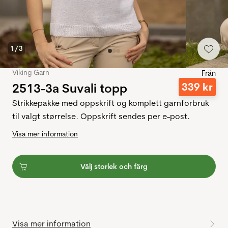
1
/
3
Viking Garn
Från
2513-3a Suvali topp
339
kr
Strikkepakke med oppskrift og komplett garnforbruk
til valgt størrelse. Oppskrift sendes per e-post.
Visa mer information
Välj storlek och färg
Visa mer information