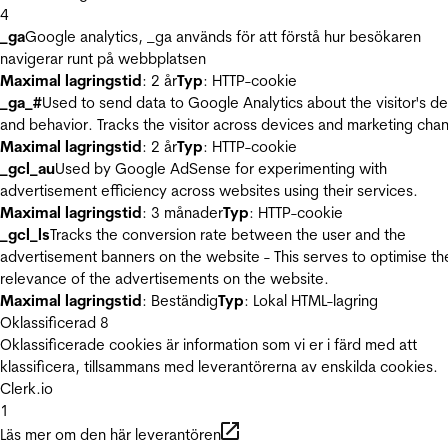
4
_ga
Google analytics, _ga används för att förstå hur besökaren
navigerar runt på webbplatsen
Maximal lagringstid
: 2 år
Typ
: HTTP-cookie
_ga_#
Used to send data to Google Analytics about the visitor's d
and behavior. Tracks the visitor across devices and marketing chan
Maximal lagringstid
: 2 år
Typ
: HTTP-cookie
_gcl_au
Used by Google AdSense for experimenting with
advertisement efficiency across websites using their services.
Maximal lagringstid
: 3 månader
Typ
: HTTP-cookie
_gcl_ls
Tracks the conversion rate between the user and the
advertisement banners on the website - This serves to optimise th
relevance of the advertisements on the website.
Maximal lagringstid
: Beständig
Typ
: Lokal HTML-lagring
Oklassificerad
8
Oklassificerade cookies är information som vi er i färd med att
klassificera, tillsammans med leverantörerna av enskilda cookies.
Clerk.io
1
Läs mer om den här leverantören