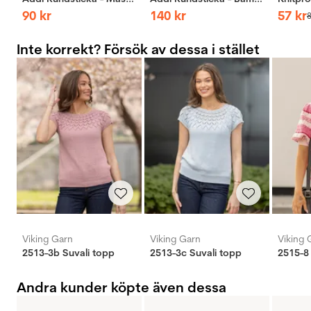
90
kr
140
kr
57
kr
Inte korrekt? Försök av dessa i stället
Viking Garn
Viking Garn
Viking 
2513-3b Suvali topp
2513-3c Suvali topp
2515-8 
Andra kunder köpte även dessa