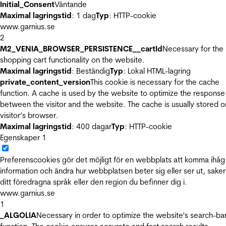
Initial_Consent
Väntande
Maximal lagringstid
: 1 dag
Typ
: HTTP-cookie
www.garnius.se
2
M2_VENIA_BROWSER_PERSISTENCE__cartId
Necessary for the
shopping cart functionality on the website.
Maximal lagringstid
: Beständig
Typ
: Lokal HTML-lagring
private_content_version
This cookie is necessary for the cache
function. A cache is used by the website to optimize the response
between the visitor and the website. The cache is usually stored o
visitor’s browser.
Maximal lagringstid
: 400 dagar
Typ
: HTTP-cookie
Egenskaper
1
Preferenscookies gör det möjligt för en webbplats att komma ihåg
information och ändra hur webbplatsen beter sig eller ser ut, sake
ditt föredragna språk eller den region du befinner dig i.
www.garnius.se
1
_ALGOLIA
Necessary in order to optimize the website's search-ba