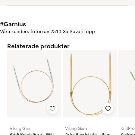
#Garnius
Våra kunders foton av 2513-3a Suvali topp
Relaterade produkter
Viking Garn
Viking Garn
KnitPro
Addi Rundsticka - Mässing
Addi Rundsticka - Bambus