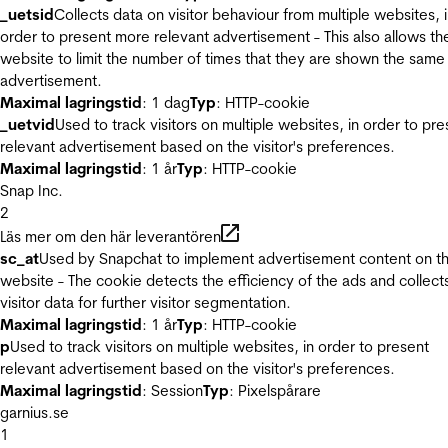
_uetsid
Collects data on visitor behaviour from multiple websites, 
order to present more relevant advertisement - This also allows th
website to limit the number of times that they are shown the same
advertisement.
Maximal lagringstid
: 1 dag
Typ
: HTTP-cookie
_uetvid
Used to track visitors on multiple websites, in order to pre
relevant advertisement based on the visitor's preferences.
Maximal lagringstid
: 1 år
Typ
: HTTP-cookie
Snap Inc.
2
Läs mer om den här leverantören
sc_at
Used by Snapchat to implement advertisement content on t
website - The cookie detects the efficiency of the ads and collect
visitor data for further visitor segmentation.
Maximal lagringstid
: 1 år
Typ
: HTTP-cookie
p
Used to track visitors on multiple websites, in order to present
relevant advertisement based on the visitor's preferences.
Maximal lagringstid
: Session
Typ
: Pixelspårare
garnius.se
1