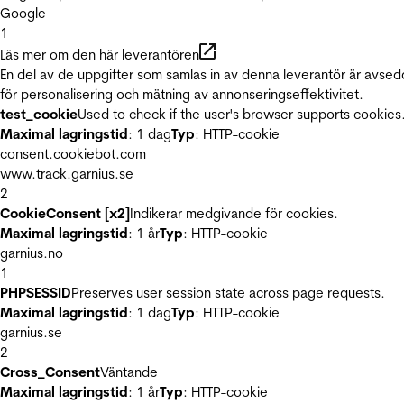
Google
1
Läs mer om den här leverantören
En del av de uppgifter som samlas in av denna leverantör är avse
för personalisering och mätning av annonseringseffektivitet.
test_cookie
Used to check if the user's browser supports cookies
Maximal lagringstid
: 1 dag
Typ
: HTTP-cookie
consent.cookiebot.com
www.track.garnius.se
2
CookieConsent [x2]
Indikerar medgivande för cookies.
Maximal lagringstid
: 1 år
Typ
: HTTP-cookie
garnius.no
1
PHPSESSID
Preserves user session state across page requests.
Maximal lagringstid
: 1 dag
Typ
: HTTP-cookie
garnius.se
2
Cross_Consent
Väntande
Maximal lagringstid
: 1 år
Typ
: HTTP-cookie