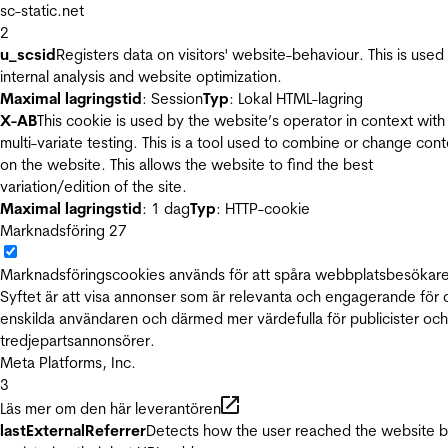
sc-static.net
2
u_scsid
Registers data on visitors' website-behaviour. This is used 
internal analysis and website optimization.
Maximal lagringstid
: Session
Typ
: Lokal HTML-lagring
X-AB
This cookie is used by the website’s operator in context with
multi-variate testing. This is a tool used to combine or change con
on the website. This allows the website to find the best
variation/edition of the site.
Maximal lagringstid
: 1 dag
Typ
: HTTP-cookie
Marknadsföring
27
Marknadsföringscookies används för att spåra webbplatsbesökare
Syftet är att visa annonser som är relevanta och engagerande för
enskilda användaren och därmed mer värdefulla för publicister och
tredjepartsannonsörer.
Meta Platforms, Inc.
3
Läs mer om den här leverantören
lastExternalReferrer
Detects how the user reached the website 