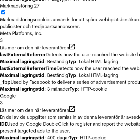
Marknadsföring
27
Marknadsföringscookies används för att spåra webbplatsbesökare.
publicister och tredjepartsannonsörer.
Meta Platforms, Inc.
3
Läs mer om den här leverantören
lastExternalReferrer
Detects how the user reached the website by 
Maximal lagringstid
: Beständig
Typ
: Lokal HTML-lagring
lastExternalReferrerTime
Detects how the user reached the websi
Maximal lagringstid
: Beständig
Typ
: Lokal HTML-lagring
_fbp
Used by Facebook to deliver a series of advertisement product
Maximal lagringstid
: 3 månader
Typ
: HTTP-cookie
Google
3
Läs mer om den här leverantören
En del av de uppgifter som samlas in av denna leverantör är avsed
IDE
Used by Google DoubleClick to register and report the website u
present targeted ads to the user.
Maximal lagringstid
: 400 dagar
Typ
: HTTP-cookie