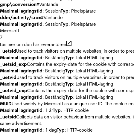
gmp\conversion#
Väntande
Maximal lagringstid
: Session
Typ
: Pixelspårare
ddm/activity/src=#
Väntande
Maximal lagringstid
: Session
Typ
: Pixelspårare
Microsoft
7
Läs mer om den här leverantören
_uetsid
Used to track visitors on multiple websites, in order to pr
Maximal lagringstid
: Beständig
Typ
: Lokal HTML-lagring
_uetsid_exp
Contains the expiry-date for the cookie with corres
Maximal lagringstid
: Beständig
Typ
: Lokal HTML-lagring
_uetvid
Used to track visitors on multiple websites, in order to pr
Maximal lagringstid
: Beständig
Typ
: Lokal HTML-lagring
_uetvid_exp
Contains the expiry-date for the cookie with corres
Maximal lagringstid
: Beständig
Typ
: Lokal HTML-lagring
MUID
Used widely by Microsoft as a unique user ID. The cookie en
Maximal lagringstid
: 1 år
Typ
: HTTP-cookie
_uetsid
Collects data on visitor behaviour from multiple websites, 
same advertisement.
Maximal lagringstid
: 1 dag
Typ
: HTTP-cookie