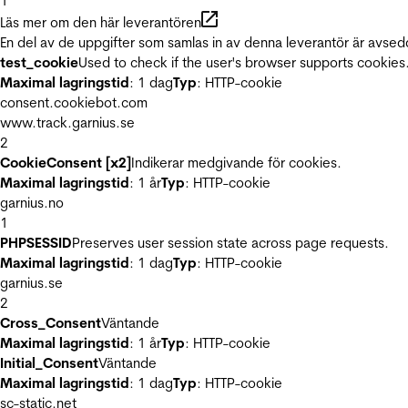
1
Läs mer om den här leverantören
En del av de uppgifter som samlas in av denna leverantör är avsed
test_cookie
Used to check if the user's browser supports cookies
Maximal lagringstid
: 1 dag
Typ
: HTTP-cookie
consent.cookiebot.com
www.track.garnius.se
2
CookieConsent [x2]
Indikerar medgivande för cookies.
Maximal lagringstid
: 1 år
Typ
: HTTP-cookie
garnius.no
1
PHPSESSID
Preserves user session state across page requests.
Maximal lagringstid
: 1 dag
Typ
: HTTP-cookie
garnius.se
2
Cross_Consent
Väntande
Maximal lagringstid
: 1 år
Typ
: HTTP-cookie
Initial_Consent
Väntande
Maximal lagringstid
: 1 dag
Typ
: HTTP-cookie
sc-static.net