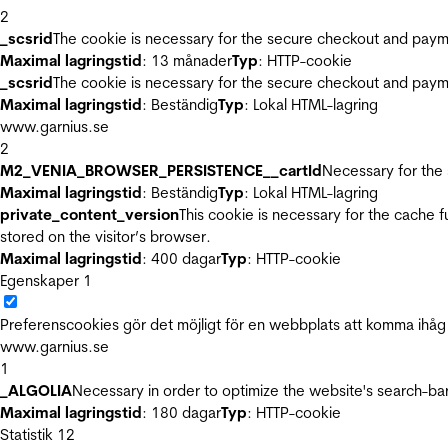
2
_scsrid
The cookie is necessary for the secure checkout and payme
Maximal lagringstid
: 13 månader
Typ
: HTTP-cookie
_scsrid
The cookie is necessary for the secure checkout and payme
Maximal lagringstid
: Beständig
Typ
: Lokal HTML-lagring
www.garnius.se
2
M2_VENIA_BROWSER_PERSISTENCE__cartId
Necessary for the 
Maximal lagringstid
: Beständig
Typ
: Lokal HTML-lagring
private_content_version
This cookie is necessary for the cache 
stored on the visitor’s browser.
Maximal lagringstid
: 400 dagar
Typ
: HTTP-cookie
Egenskaper
1
Preferenscookies gör det möjligt för en webbplats att komma ihåg i
www.garnius.se
1
_ALGOLIA
Necessary in order to optimize the website's search-bar
Maximal lagringstid
: 180 dagar
Typ
: HTTP-cookie
Statistik
12