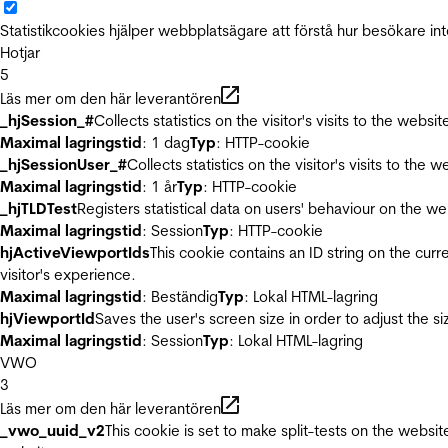
Statistikcookies hjälper webbplatsägare att förstå hur besökare 
Hotjar
5
Läs mer om den här leverantören
_hjSession_#
Collects statistics on the visitor's visits to the we
Maximal lagringstid
: 1 dag
Typ
: HTTP-cookie
_hjSessionUser_#
Collects statistics on the visitor's visits to t
Maximal lagringstid
: 1 år
Typ
: HTTP-cookie
_hjTLDTest
Registers statistical data on users' behaviour on the we
Maximal lagringstid
: Session
Typ
: HTTP-cookie
hjActiveViewportIds
This cookie contains an ID string on the curr
visitor's experience.
Maximal lagringstid
: Beständig
Typ
: Lokal HTML-lagring
hjViewportId
Saves the user's screen size in order to adjust the s
Maximal lagringstid
: Session
Typ
: Lokal HTML-lagring
VWO
3
Läs mer om den här leverantören
_vwo_uuid_v2
This cookie is set to make split-tests on the websi