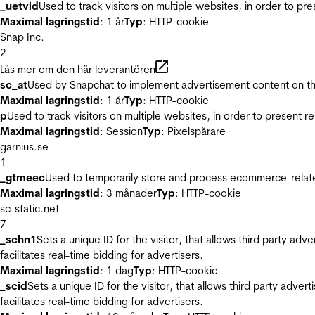
_uetvid
Used to track visitors on multiple websites, in order to pr
Maximal lagringstid
: 1 år
Typ
: HTTP-cookie
Snap Inc.
2
Läs mer om den här leverantören
sc_at
Used by Snapchat to implement advertisement content on the w
Maximal lagringstid
: 1 år
Typ
: HTTP-cookie
p
Used to track visitors on multiple websites, in order to present 
Maximal lagringstid
: Session
Typ
: Pixelspårare
garnius.se
1
_gtmeec
Used to temporarily store and process ecommerce-related 
Maximal lagringstid
: 3 månader
Typ
: HTTP-cookie
sc-static.net
7
_schn1
Sets a unique ID for the visitor, that allows third party adv
facilitates real-time bidding for advertisers.
Maximal lagringstid
: 1 dag
Typ
: HTTP-cookie
_scid
Sets a unique ID for the visitor, that allows third party adver
facilitates real-time bidding for advertisers.