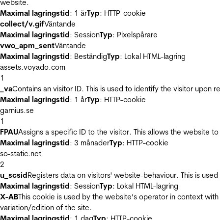
website.
Maximal lagringstid
: 1 år
Typ
: HTTP-cookie
collect/v.gif
Väntande
Maximal lagringstid
: Session
Typ
: Pixelspårare
vwo_apm_sent
Väntande
Maximal lagringstid
: Beständig
Typ
: Lokal HTML-lagring
assets.voyado.com
1
_va
Contains an visitor ID. This is used to identify the visitor upon 
Maximal lagringstid
: 1 år
Typ
: HTTP-cookie
garnius.se
1
FPAU
Assigns a specific ID to the visitor. This allows the website to
Maximal lagringstid
: 3 månader
Typ
: HTTP-cookie
sc-static.net
2
u_scsid
Registers data on visitors' website-behaviour. This is used 
Maximal lagringstid
: Session
Typ
: Lokal HTML-lagring
X-AB
This cookie is used by the website’s operator in context with 
variation/edition of the site.
Maximal lagringstid
: 1 dag
Typ
: HTTP-cookie