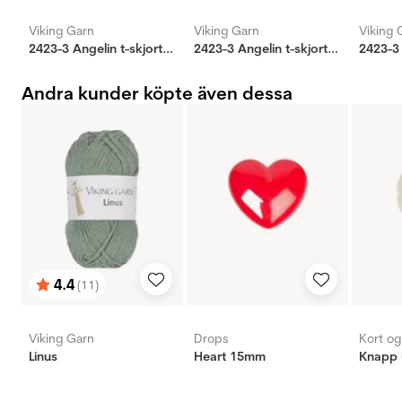
Viking Garn
Viking Garn
Viking 
2423-3 Angelin t-skjorte mintgrønn
2423-3 Angelin t-skjorte jeansblå
Andra kunder köpte även dessa
4.4
(11)
Betyg:
utav 5 stjärnor
Viking Garn
Drops
Kort o
Linus
Heart 15mm
Knapp 