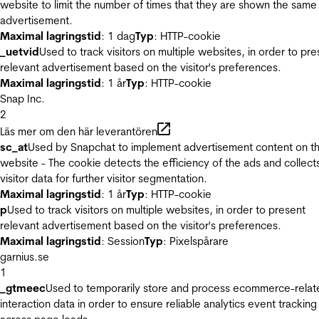
website to limit the number of times that they are shown the same
advertisement.
Maximal lagringstid
: 1 dag
Typ
: HTTP-cookie
_uetvid
Used to track visitors on multiple websites, in order to pre
relevant advertisement based on the visitor's preferences.
Maximal lagringstid
: 1 år
Typ
: HTTP-cookie
Snap Inc.
2
Läs mer om den här leverantören
sc_at
Used by Snapchat to implement advertisement content on t
website - The cookie detects the efficiency of the ads and collect
visitor data for further visitor segmentation.
Maximal lagringstid
: 1 år
Typ
: HTTP-cookie
p
Used to track visitors on multiple websites, in order to present
relevant advertisement based on the visitor's preferences.
Maximal lagringstid
: Session
Typ
: Pixelspårare
garnius.se
1
_gtmeec
Used to temporarily store and process ecommerce-relat
interaction data in order to ensure reliable analytics event tracking