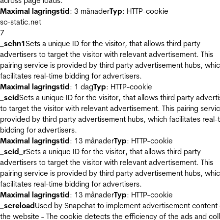
across page loads.
Maximal lagringstid
: 3 månader
Typ
: HTTP-cookie
sc-static.net
7
_schn1
Sets a unique ID for the visitor, that allows third party
advertisers to target the visitor with relevant advertisement. This
pairing service is provided by third party advertisement hubs, whi
facilitates real-time bidding for advertisers.
Maximal lagringstid
: 1 dag
Typ
: HTTP-cookie
_scid
Sets a unique ID for the visitor, that allows third party advert
to target the visitor with relevant advertisement. This pairing servic
provided by third party advertisement hubs, which facilitates real-
bidding for advertisers.
Maximal lagringstid
: 13 månader
Typ
: HTTP-cookie
_scid_r
Sets a unique ID for the visitor, that allows third party
advertisers to target the visitor with relevant advertisement. This
pairing service is provided by third party advertisement hubs, whi
facilitates real-time bidding for advertisers.
Maximal lagringstid
: 13 månader
Typ
: HTTP-cookie
_screload
Used by Snapchat to implement advertisement content
the website - The cookie detects the efficiency of the ads and col