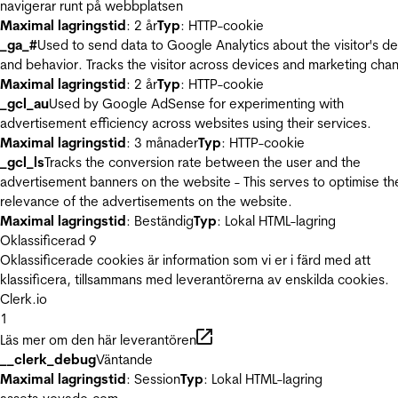
navigerar runt på webbplatsen
Maximal lagringstid
: 2 år
Typ
: HTTP-cookie
_ga_#
Used to send data to Google Analytics about the visitor's d
and behavior. Tracks the visitor across devices and marketing chan
Maximal lagringstid
: 2 år
Typ
: HTTP-cookie
_gcl_au
Used by Google AdSense for experimenting with
advertisement efficiency across websites using their services.
Maximal lagringstid
: 3 månader
Typ
: HTTP-cookie
_gcl_ls
Tracks the conversion rate between the user and the
advertisement banners on the website - This serves to optimise th
relevance of the advertisements on the website.
Maximal lagringstid
: Beständig
Typ
: Lokal HTML-lagring
Oklassificerad
9
Oklassificerade cookies är information som vi er i färd med att
klassificera, tillsammans med leverantörerna av enskilda cookies.
Clerk.io
1
Läs mer om den här leverantören
__clerk_debug
Väntande
Maximal lagringstid
: Session
Typ
: Lokal HTML-lagring