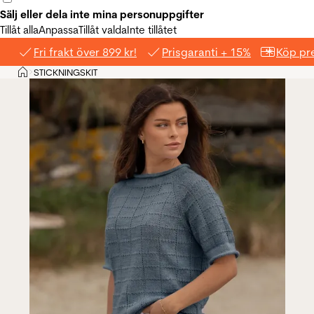
Sälj eller dela inte mina personuppgifter
Tillåt alla
Anpassa
Tillåt valda
Inte tillåtet
Fri frakt över 899 kr!
Prisgaranti + 15%
Köp pre
Hem
STICKNINGSKIT
>