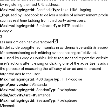
by registering their last URL-address.
Maximal lagringstid
: Beständig
Typ
: Lokal HTML-lagring
_fbp
Used by Facebook to deliver a series of advertisement produ
such as real time bidding from third party advertisers.
Maximal lagringstid
: 3 månader
Typ
: HTTP-cookie
Google
3
Läs mer om den här leverantören
En del av de uppgifter som samlas in av denna leverantör är avse
för personalisering och mätning av annonseringseffektivitet.
IDE
Used by Google DoubleClick to register and report the websit
user's actions after viewing or clicking one of the advertiser's ads 
the purpose of measuring the efficacy of an ad and to present
targeted ads to the user.
Maximal lagringstid
: 400 dagar
Typ
: HTTP-cookie
gmp\conversion#
Väntande
Maximal lagringstid
: Session
Typ
: Pixelspårare
ddm/activity/src=#
Väntande
Maximal lagringstid
: Session
Typ
: Pixelspårare
Microsoft