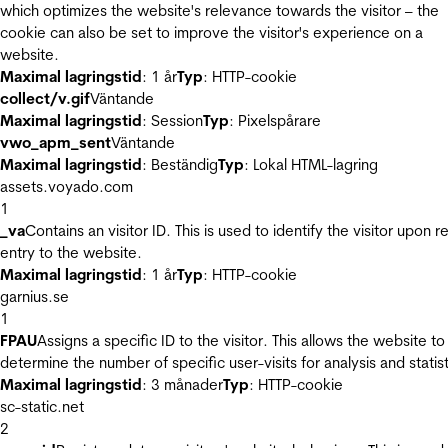
which optimizes the website's relevance towards the visitor – the
cookie can also be set to improve the visitor's experience on a
website.
Maximal lagringstid
: 1 år
Typ
: HTTP-cookie
collect/v.gif
Väntande
Maximal lagringstid
: Session
Typ
: Pixelspårare
vwo_apm_sent
Väntande
Maximal lagringstid
: Beständig
Typ
: Lokal HTML-lagring
assets.voyado.com
1
_va
Contains an visitor ID. This is used to identify the visitor upon r
entry to the website.
Maximal lagringstid
: 1 år
Typ
: HTTP-cookie
garnius.se
1
FPAU
Assigns a specific ID to the visitor. This allows the website to
determine the number of specific user-visits for analysis and statist
Maximal lagringstid
: 3 månader
Typ
: HTTP-cookie
sc-static.net
2