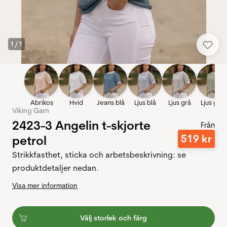
1
/
1
Abrikos
Hvid
Jeans blå
Ljus blå
Ljus grå
Ljus grö
Viking Garn
2423-3 Angelin t-skjorte
Från
519
kr
petrol
Strikkfasthet, sticka och arbetsbeskrivning: se
produktdetaljer nedan.
Visa mer information
Välj storlek och färg