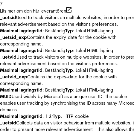
7
Läs mer om den här leverantören
_uetsid
Used to track visitors on multiple websites, in order to pre
relevant advertisement based on the visitor's preferences.
Maximal lagringstid
: Beständig
Typ
: Lokal HTML-lagring
_uetsid_exp
Contains the expiry-date for the cookie with
corresponding name.
Maximal lagringstid
: Beständig
Typ
: Lokal HTML-lagring
_uetvid
Used to track visitors on multiple websites, in order to pre
relevant advertisement based on the visitor's preferences.
Maximal lagringstid
: Beständig
Typ
: Lokal HTML-lagring
_uetvid_exp
Contains the expiry-date for the cookie with
corresponding name.
Maximal lagringstid
: Beständig
Typ
: Lokal HTML-lagring
MUID
Used widely by Microsoft as a unique user ID. The cookie
enables user tracking by synchronising the ID across many Microso
domains.
Maximal lagringstid
: 1 år
Typ
: HTTP-cookie
_uetsid
Collects data on visitor behaviour from multiple websites, 
order to present more relevant advertisement - This also allows th