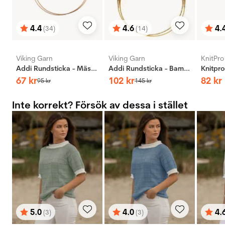
4.4
4.6
4.
(34)
(14)
Betyg:
utav 5 stjärnor
Betyg:
utav 5 stjärnor
Bety
utav 
Viking Garn
Viking Garn
KnitPro
Addi Rundsticka - Mässing
Addi Rundsticka - Bambus
67
kr
102
kr
82
kr
95
kr
145
kr
Inte korrekt? Försök av dessa i stället
5.0
4.0
4.
(3)
(3)
Betyg:
utav 5 stjärnor
Betyg:
utav 5 stjärnor
Bety
utav 