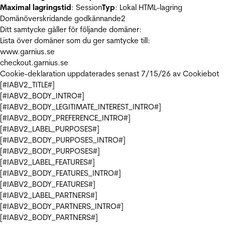
Maximal lagringstid
: Session
Typ
: Lokal HTML-lagring
Domänöverskridande godkännande
2
Ditt samtycke gäller för följande domäner:
Lista över domäner som du ger samtycke till:
www.garnius.se
checkout.garnius.se
Cookie-deklaration uppdaterades senast 7/15/26 av
Cookiebot
[#IABV2_TITLE#]
[#IABV2_BODY_INTRO#]
[#IABV2_BODY_LEGITIMATE_INTEREST_INTRO#]
[#IABV2_BODY_PREFERENCE_INTRO#]
[#IABV2_LABEL_PURPOSES#]
[#IABV2_BODY_PURPOSES_INTRO#]
[#IABV2_BODY_PURPOSES#]
[#IABV2_LABEL_FEATURES#]
[#IABV2_BODY_FEATURES_INTRO#]
[#IABV2_BODY_FEATURES#]
[#IABV2_LABEL_PARTNERS#]
[#IABV2_BODY_PARTNERS_INTRO#]
[#IABV2_BODY_PARTNERS#]