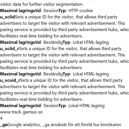
visitor data for further visitor segmentation.
Maximal lagringstid
: Session
Typ
: HTTP-cookie
u_sclid
Sets a unique ID for the visitor, that allows third party
advertisers to target the visitor with relevant advertisement. This
pairing service is provided by third party advertisement hubs, whi
facilitates real-time bidding for advertisers.
Maximal lagringstid
: Beständig
Typ
: Lokal HTML-lagring
u_sclid_r
Sets a unique ID for the visitor, that allows third party
advertisers to target the visitor with relevant advertisement. This
pairing service is provided by third party advertisement hubs, whi
facilitates real-time bidding for advertisers.
Maximal lagringstid
: Beständig
Typ
: Lokal HTML-lagring
u_scsid_r
Sets a unique ID for the visitor, that allows third party
advertisers to target the visitor with relevant advertisement. This
pairing service is provided by third party advertisement hubs, whi
facilitates real-time bidding for advertisers.
Maximal lagringstid
: Session
Typ
: Lokal HTML-lagring
www.track.garnius.se
4
_ga
Google analytics, _ga används för att förstå hur besökaren