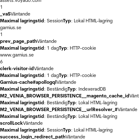
assets.voyado.com
1
_vaS
Väntande
Maximal lagringstid
: Session
Typ
: Lokal HTML-lagring
garnius.se
1
prev_page_path
Väntande
Maximal lagringstid
: 1 dag
Typ
: HTTP-cookie
www.garnius.se
6
clerk-visitor-id
Väntande
Maximal lagringstid
: 1 dag
Typ
: HTTP-cookie
Garnius-cache#apollogql
Väntande
Maximal lagringstid
: Beständig
Typ
: IndexeradDB
M2_VENIA_BROWSER_PERSISTENCE__magento_cache_id
Vän
Maximal lagringstid
: Beständig
Typ
: Lokal HTML-lagring
M2_VENIA_BROWSER_PERSISTENCE__urlResolver_#
Väntande
Maximal lagringstid
: Beständig
Typ
: Lokal HTML-lagring
scrollLock
Väntande
Maximal lagringstid
: Session
Typ
: Lokal HTML-lagring
success_login_redirect_path
Väntande