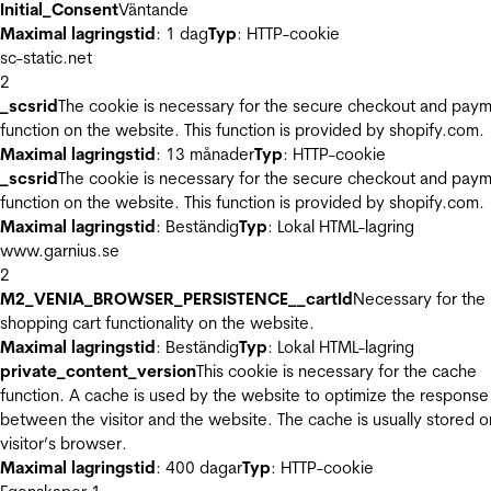
Initial_Consent
Väntande
Maximal lagringstid
: 1 dag
Typ
: HTTP-cookie
sc-static.net
2
_scsrid
The cookie is necessary for the secure checkout and pay
function on the website. This function is provided by shopify.com.
Maximal lagringstid
: 13 månader
Typ
: HTTP-cookie
_scsrid
The cookie is necessary for the secure checkout and pay
function on the website. This function is provided by shopify.com.
Maximal lagringstid
: Beständig
Typ
: Lokal HTML-lagring
www.garnius.se
2
M2_VENIA_BROWSER_PERSISTENCE__cartId
Necessary for the
shopping cart functionality on the website.
Maximal lagringstid
: Beständig
Typ
: Lokal HTML-lagring
private_content_version
This cookie is necessary for the cache
function. A cache is used by the website to optimize the response
between the visitor and the website. The cache is usually stored o
visitor’s browser.
Maximal lagringstid
: 400 dagar
Typ
: HTTP-cookie