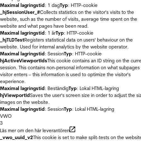
Maximal lagringstid
: 1 dag
Typ
: HTTP-cookie
_hjSessionUser_#
Collects statistics on the visitor's visits to the
website, such as the number of visits, average time spent on the
website and what pages have been read.
Maximal lagringstid
: 1 år
Typ
: HTTP-cookie
_hjTLDTest
Registers statistical data on users' behaviour on the
website. Used for internal analytics by the website operator.
Maximal lagringstid
: Session
Typ
: HTTP-cookie
hjActiveViewportIds
This cookie contains an ID string on the curr
session. This contains non-personal information on what subpages
visitor enters – this information is used to optimize the visitor's
experience.
Maximal lagringstid
: Beständig
Typ
: Lokal HTML-lagring
hjViewportId
Saves the user's screen size in order to adjust the si
images on the website.
Maximal lagringstid
: Session
Typ
: Lokal HTML-lagring
VWO
3
Läs mer om den här leverantören
_vwo_uuid_v2
This cookie is set to make split-tests on the websit