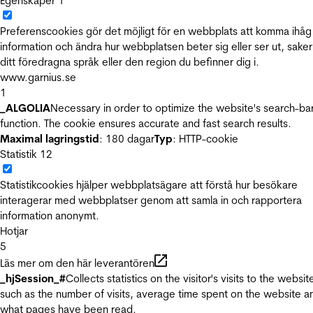
Egenskaper
1
Preferenscookies gör det möjligt för en webbplats att komma ihåg
information och ändra hur webbplatsen beter sig eller ser ut, sake
ditt föredragna språk eller den region du befinner dig i.
www.garnius.se
1
_ALGOLIA
Necessary in order to optimize the website's search-ba
function. The cookie ensures accurate and fast search results.
Maximal lagringstid
: 180 dagar
Typ
: HTTP-cookie
Statistik
12
Statistikcookies hjälper webbplatsägare att förstå hur besökare
interagerar med webbplatser genom att samla in och rapportera
information anonymt.
Hotjar
5
Läs mer om den här leverantören
_hjSession_#
Collects statistics on the visitor's visits to the websit
such as the number of visits, average time spent on the website a
what pages have been read.