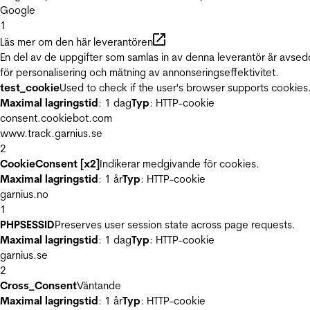
Google
1
Läs mer om den här leverantören
En del av de uppgifter som samlas in av denna leverantör är avse
för personalisering och mätning av annonseringseffektivitet.
test_cookie
Used to check if the user's browser supports cookies
Maximal lagringstid
: 1 dag
Typ
: HTTP-cookie
consent.cookiebot.com
www.track.garnius.se
2
CookieConsent [x2]
Indikerar medgivande för cookies.
Maximal lagringstid
: 1 år
Typ
: HTTP-cookie
garnius.no
1
PHPSESSID
Preserves user session state across page requests.
Maximal lagringstid
: 1 dag
Typ
: HTTP-cookie
garnius.se
2
Cross_Consent
Väntande
Maximal lagringstid
: 1 år
Typ
: HTTP-cookie