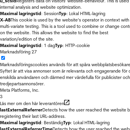
u_scsid
Registers data on visitors' website-behaviour. This is used 
internal analysis and website optimization.
Maximal lagringstid
: Session
Typ
: Lokal HTML-lagring
X-AB
This cookie is used by the website’s operator in context with
multi-variate testing. This is a tool used to combine or change con
on the website. This allows the website to find the best
variation/edition of the site.
Maximal lagringstid
: 1 dag
Typ
: HTTP-cookie
Marknadsföring
27
Marknadsföringscookies används för att spåra webbplatsbesökare
Syftet är att visa annonser som är relevanta och engagerande för
enskilda användaren och därmed mer värdefulla för publicister och
tredjepartsannonsörer.
Meta Platforms, Inc.
3
Läs mer om den här leverantören
lastExternalReferrer
Detects how the user reached the website 
registering their last URL-address.
Maximal lagringstid
: Beständig
Typ
: Lokal HTML-lagring
lastExternalReferrerTime
Detects how the user reached the web