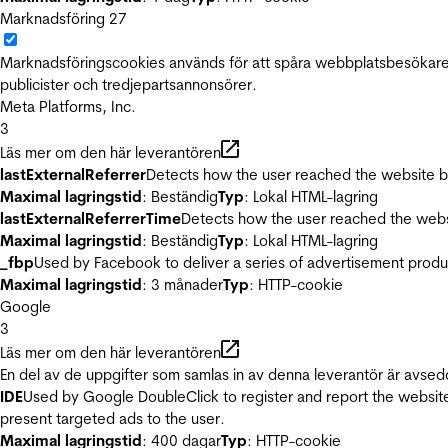
Marknadsföring
27
Marknadsföringscookies används för att spåra webbplatsbesökare.
publicister och tredjepartsannonsörer.
Meta Platforms, Inc.
3
Läs mer om den här leverantören
lastExternalReferrer
Detects how the user reached the website by 
Maximal lagringstid
: Beständig
Typ
: Lokal HTML-lagring
lastExternalReferrerTime
Detects how the user reached the websi
Maximal lagringstid
: Beständig
Typ
: Lokal HTML-lagring
_fbp
Used by Facebook to deliver a series of advertisement product
Maximal lagringstid
: 3 månader
Typ
: HTTP-cookie
Google
3
Läs mer om den här leverantören
En del av de uppgifter som samlas in av denna leverantör är avsed
IDE
Used by Google DoubleClick to register and report the website u
present targeted ads to the user.
Maximal lagringstid
: 400 dagar
Typ
: HTTP-cookie