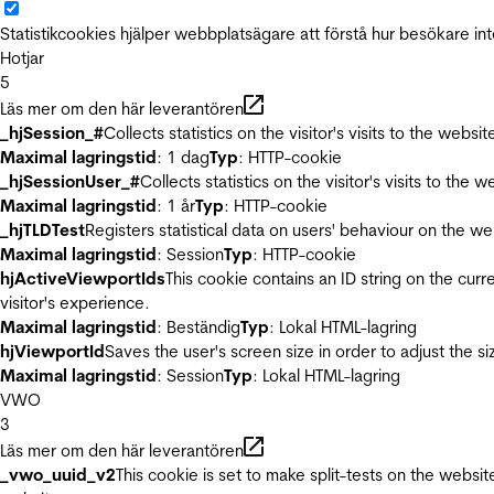
Statistikcookies hjälper webbplatsägare att förstå hur besökare 
Hotjar
5
Läs mer om den här leverantören
_hjSession_#
Collects statistics on the visitor's visits to the we
Maximal lagringstid
: 1 dag
Typ
: HTTP-cookie
_hjSessionUser_#
Collects statistics on the visitor's visits to t
Maximal lagringstid
: 1 år
Typ
: HTTP-cookie
_hjTLDTest
Registers statistical data on users' behaviour on the we
Maximal lagringstid
: Session
Typ
: HTTP-cookie
hjActiveViewportIds
This cookie contains an ID string on the curr
visitor's experience.
Maximal lagringstid
: Beständig
Typ
: Lokal HTML-lagring
hjViewportId
Saves the user's screen size in order to adjust the s
Maximal lagringstid
: Session
Typ
: Lokal HTML-lagring
VWO
3
Läs mer om den här leverantören
_vwo_uuid_v2
This cookie is set to make split-tests on the websi