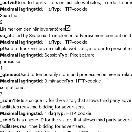
_uetvid
Used to track visitors on multiple websites, in order to pr
Maximal lagringstid
: 1 år
Typ
: HTTP-cookie
Snap Inc.
2
Läs mer om den här leverantören
sc_at
Used by Snapchat to implement advertisement content on the w
Maximal lagringstid
: 1 år
Typ
: HTTP-cookie
p
Used to track visitors on multiple websites, in order to present 
Maximal lagringstid
: Session
Typ
: Pixelspårare
garnius.se
1
_gtmeec
Used to temporarily store and process ecommerce-related 
Maximal lagringstid
: 3 månader
Typ
: HTTP-cookie
sc-static.net
7
_schn1
Sets a unique ID for the visitor, that allows third party adv
facilitates real-time bidding for advertisers.
Maximal lagringstid
: 1 dag
Typ
: HTTP-cookie
_scid
Sets a unique ID for the visitor, that allows third party adver
facilitates real-time bidding for advertisers.