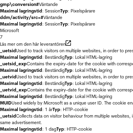
gmp\conversion#
Väntande
Maximal lagringstid
: Session
Typ
: Pixelspårare
ddm/activity/src=#
Väntande
Maximal lagringstid
: Session
Typ
: Pixelspårare
Microsoft
7
Läs mer om den här leverantören
_uetsid
Used to track visitors on multiple websites, in order to pr
Maximal lagringstid
: Beständig
Typ
: Lokal HTML-lagring
_uetsid_exp
Contains the expiry-date for the cookie with corres
Maximal lagringstid
: Beständig
Typ
: Lokal HTML-lagring
_uetvid
Used to track visitors on multiple websites, in order to pr
Maximal lagringstid
: Beständig
Typ
: Lokal HTML-lagring
_uetvid_exp
Contains the expiry-date for the cookie with corres
Maximal lagringstid
: Beständig
Typ
: Lokal HTML-lagring
MUID
Used widely by Microsoft as a unique user ID. The cookie en
Maximal lagringstid
: 1 år
Typ
: HTTP-cookie
_uetsid
Collects data on visitor behaviour from multiple websites, 
same advertisement.
Maximal lagringstid
: 1 dag
Typ
: HTTP-cookie