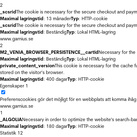
2
_scsrid
The cookie is necessary for the secure checkout and payme
Maximal lagringstid
: 13 månader
Typ
: HTTP-cookie
_scsrid
The cookie is necessary for the secure checkout and payme
Maximal lagringstid
: Beständig
Typ
: Lokal HTML-lagring
www.garnius.se
2
M2_VENIA_BROWSER_PERSISTENCE__cartId
Necessary for the 
Maximal lagringstid
: Beständig
Typ
: Lokal HTML-lagring
private_content_version
This cookie is necessary for the cache 
stored on the visitor’s browser.
Maximal lagringstid
: 400 dagar
Typ
: HTTP-cookie
Egenskaper
1
Preferenscookies gör det möjligt för en webbplats att komma ihåg i
www.garnius.se
1
_ALGOLIA
Necessary in order to optimize the website's search-bar
Maximal lagringstid
: 180 dagar
Typ
: HTTP-cookie
Statistik
12