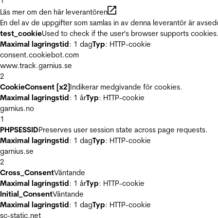
1
Läs mer om den här leverantören
En del av de uppgifter som samlas in av denna leverantör är avsed
test_cookie
Used to check if the user's browser supports cookies
Maximal lagringstid
: 1 dag
Typ
: HTTP-cookie
consent.cookiebot.com
www.track.garnius.se
2
CookieConsent [x2]
Indikerar medgivande för cookies.
Maximal lagringstid
: 1 år
Typ
: HTTP-cookie
garnius.no
1
PHPSESSID
Preserves user session state across page requests.
Maximal lagringstid
: 1 dag
Typ
: HTTP-cookie
garnius.se
2
Cross_Consent
Väntande
Maximal lagringstid
: 1 år
Typ
: HTTP-cookie
Initial_Consent
Väntande
Maximal lagringstid
: 1 dag
Typ
: HTTP-cookie
sc-static.net