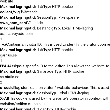
website.
Maximal lagringstid
: 1 år
Typ
: HTTP-cookie
collect/v.gif
Väntande
Maximal lagringstid
: Session
Typ
: Pixelspårare
vwo_apm_sent
Väntande
Maximal lagringstid
: Beständig
Typ
: Lokal HTML-lagring
assets.voyado.com
1
_va
Contains an visitor ID. This is used to identify the visitor upon 
Maximal lagringstid
: 1 år
Typ
: HTTP-cookie
garnius.se
1
FPAU
Assigns a specific ID to the visitor. This allows the website to
Maximal lagringstid
: 3 månader
Typ
: HTTP-cookie
sc-static.net
2
u_scsid
Registers data on visitors' website-behaviour. This is used 
Maximal lagringstid
: Session
Typ
: Lokal HTML-lagring
X-AB
This cookie is used by the website’s operator in context with 
variation/edition of the site.
Maximal lagringstid
: 1 dag
Typ
: HTTP-cookie