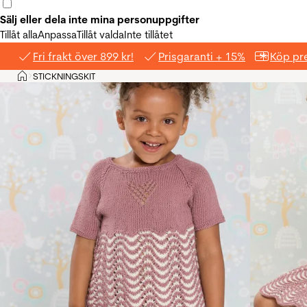
Sälj eller dela inte mina personuppgifter
Tillåt alla
Anpassa
Tillåt valda
Inte tillåtet
Fri frakt över 899 kr!
Prisgaranti + 15%
Köp pre
Hem
STICKNINGSKIT
>