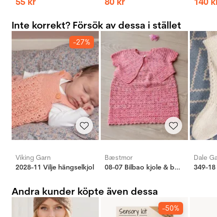
55
kr
80
kr
140
k
Inte korrekt? Försök av dessa i stället
-27%
Viking Garn
Bæstmor
Dale G
2028-11 Vilje hängselkjol
08-07 Bilbao kjole & bolero
349-18 
Andra kunder köpte även dessa
-50%