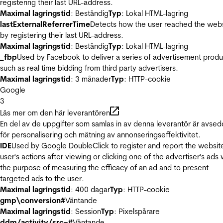
registering their last URL-address.
Maximal lagringstid
: Beständig
Typ
: Lokal HTML-lagring
lastExternalReferrerTime
Detects how the user reached the web
by registering their last URL-address.
Maximal lagringstid
: Beständig
Typ
: Lokal HTML-lagring
_fbp
Used by Facebook to deliver a series of advertisement produ
such as real time bidding from third party advertisers.
Maximal lagringstid
: 3 månader
Typ
: HTTP-cookie
Google
3
Läs mer om den här leverantören
En del av de uppgifter som samlas in av denna leverantör är avse
för personalisering och mätning av annonseringseffektivitet.
IDE
Used by Google DoubleClick to register and report the websit
user's actions after viewing or clicking one of the advertiser's ads 
the purpose of measuring the efficacy of an ad and to present
targeted ads to the user.
Maximal lagringstid
: 400 dagar
Typ
: HTTP-cookie
gmp\conversion#
Väntande
Maximal lagringstid
: Session
Typ
: Pixelspårare
ddm/activity/src=#
Väntande