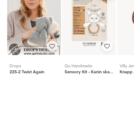
Drops
Go Handmade
Villy J
225-2 Twist Again
Sensory Kit - Kanin skallra