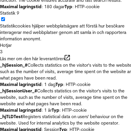
function. The cookie ensures accurate and fast search results.
Maximal lagringstid
: 180 dagar
Typ
: HTTP-cookie
Statistik
9
Statistikcookies hjälper webbplatsägare att förstå hur besökare
interagerar med webbplatser genom att samla in och rapportera
information anonymt.
Hotjar
3
Läs mer om den här leverantören
_hjSession_#
Collects statistics on the visitor's visits to the websit
such as the number of visits, average time spent on the website a
what pages have been read.
Maximal lagringstid
: 1 dag
Typ
: HTTP-cookie
_hjSessionUser_#
Collects statistics on the visitor's visits to the
website, such as the number of visits, average time spent on the
website and what pages have been read.
Maximal lagringstid
: 1 år
Typ
: HTTP-cookie
_hjTLDTest
Registers statistical data on users' behaviour on the
website. Used for internal analytics by the website operator.
Maximal lagringstid
: Session
Typ
: HTTP-cookie