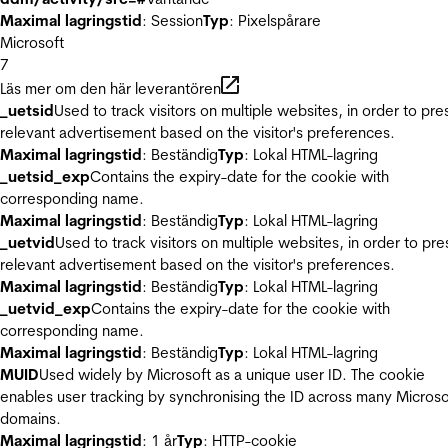
Maximal lagringstid
: Session
Typ
: Pixelspårare
Microsoft
7
Läs mer om den här leverantören
_uetsid
Used to track visitors on multiple websites, in order to pre
relevant advertisement based on the visitor's preferences.
Maximal lagringstid
: Beständig
Typ
: Lokal HTML-lagring
_uetsid_exp
Contains the expiry-date for the cookie with
corresponding name.
Maximal lagringstid
: Beständig
Typ
: Lokal HTML-lagring
_uetvid
Used to track visitors on multiple websites, in order to pre
relevant advertisement based on the visitor's preferences.
Maximal lagringstid
: Beständig
Typ
: Lokal HTML-lagring
_uetvid_exp
Contains the expiry-date for the cookie with
corresponding name.
Maximal lagringstid
: Beständig
Typ
: Lokal HTML-lagring
MUID
Used widely by Microsoft as a unique user ID. The cookie
enables user tracking by synchronising the ID across many Microso
domains.
Maximal lagringstid
: 1 år
Typ
: HTTP-cookie