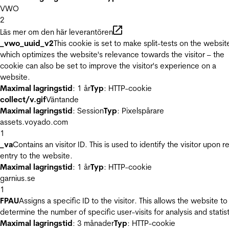
VWO
2
Läs mer om den här leverantören
_vwo_uuid_v2
This cookie is set to make split-tests on the websit
which optimizes the website's relevance towards the visitor – the
cookie can also be set to improve the visitor's experience on a
website.
Maximal lagringstid
: 1 år
Typ
: HTTP-cookie
collect/v.gif
Väntande
Maximal lagringstid
: Session
Typ
: Pixelspårare
assets.voyado.com
1
_va
Contains an visitor ID. This is used to identify the visitor upon r
entry to the website.
Maximal lagringstid
: 1 år
Typ
: HTTP-cookie
garnius.se
1
FPAU
Assigns a specific ID to the visitor. This allows the website to
determine the number of specific user-visits for analysis and statist
Maximal lagringstid
: 3 månader
Typ
: HTTP-cookie