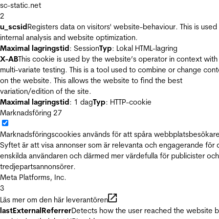
sc-static.net
2
u_scsid
Registers data on visitors' website-behaviour. This is used 
internal analysis and website optimization.
Maximal lagringstid
: Session
Typ
: Lokal HTML-lagring
X-AB
This cookie is used by the website’s operator in context with
multi-variate testing. This is a tool used to combine or change con
on the website. This allows the website to find the best
variation/edition of the site.
Maximal lagringstid
: 1 dag
Typ
: HTTP-cookie
Marknadsföring
27
Marknadsföringscookies används för att spåra webbplatsbesökare
Syftet är att visa annonser som är relevanta och engagerande för
enskilda användaren och därmed mer värdefulla för publicister och
tredjepartsannonsörer.
Meta Platforms, Inc.
3
Läs mer om den här leverantören
lastExternalReferrer
Detects how the user reached the website 