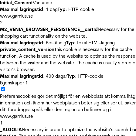
Initial_Consent
Väntande
Maximal lagringstid
: 1 dag
Typ
: HTTP-cookie
www.garnius.se
2
M2_VENIA_BROWSER_PERSISTENCE__cartId
Necessary for the
shopping cart functionality on the website.
Maximal lagringstid
: Beständig
Typ
: Lokal HTML-lagring
private_content_version
This cookie is necessary for the cache
function. A cache is used by the website to optimize the response
between the visitor and the website. The cache is usually stored o
visitor’s browser.
Maximal lagringstid
: 400 dagar
Typ
: HTTP-cookie
Egenskaper
1
Preferenscookies gör det möjligt för en webbplats att komma ihåg
information och ändra hur webbplatsen beter sig eller ser ut, sake
ditt föredragna språk eller den region du befinner dig i.
www.garnius.se
1
_ALGOLIA
Necessary in order to optimize the website's search-ba