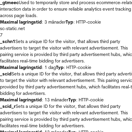
_gtmeec
Used to temporarily store and process ecommerce-relat
interaction data in order to ensure reliable analytics event tracking
across page loads.
Maximal lagringstid
: 3 månader
Typ
: HTTP-cookie
sc-static.net
7
_schn1
Sets a unique ID for the visitor, that allows third party
advertisers to target the visitor with relevant advertisement. This
pairing service is provided by third party advertisement hubs, whi
facilitates real-time bidding for advertisers.
Maximal lagringstid
: 1 dag
Typ
: HTTP-cookie
_scid
Sets a unique ID for the visitor, that allows third party advert
to target the visitor with relevant advertisement. This pairing servic
provided by third party advertisement hubs, which facilitates real-
bidding for advertisers.
Maximal lagringstid
: 13 månader
Typ
: HTTP-cookie
_scid_r
Sets a unique ID for the visitor, that allows third party
advertisers to target the visitor with relevant advertisement. This
pairing service is provided by third party advertisement hubs, whi
facilitates real-time bidding for advertisers.