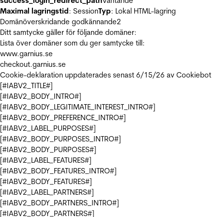
success_login_redirect_path
Väntande
Maximal lagringstid
: Session
Typ
: Lokal HTML-lagring
Domänöverskridande godkännande
2
Ditt samtycke gäller för följande domäner:
Lista över domäner som du ger samtycke till:
www.garnius.se
checkout.garnius.se
Cookie-deklaration uppdaterades senast 6/15/26 av
Cookiebot
[#IABV2_TITLE#]
[#IABV2_BODY_INTRO#]
[#IABV2_BODY_LEGITIMATE_INTEREST_INTRO#]
[#IABV2_BODY_PREFERENCE_INTRO#]
[#IABV2_LABEL_PURPOSES#]
[#IABV2_BODY_PURPOSES_INTRO#]
[#IABV2_BODY_PURPOSES#]
[#IABV2_LABEL_FEATURES#]
[#IABV2_BODY_FEATURES_INTRO#]
[#IABV2_BODY_FEATURES#]
[#IABV2_LABEL_PARTNERS#]
[#IABV2_BODY_PARTNERS_INTRO#]
[#IABV2_BODY_PARTNERS#]