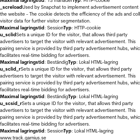
Maximal lagringstid
: 13 månader
Typ
: HTTP-cookie
_screload
Used by Snapchat to implement advertisement content
the website - The cookie detects the efficiency of the ads and col
visitor data for further visitor segmentation.
Maximal lagringstid
: Session
Typ
: HTTP-cookie
u_sclid
Sets a unique ID for the visitor, that allows third party
advertisers to target the visitor with relevant advertisement. This
pairing service is provided by third party advertisement hubs, whi
facilitates real-time bidding for advertisers.
Maximal lagringstid
: Beständig
Typ
: Lokal HTML-lagring
u_sclid_r
Sets a unique ID for the visitor, that allows third party
advertisers to target the visitor with relevant advertisement. This
pairing service is provided by third party advertisement hubs, whi
facilitates real-time bidding for advertisers.
Maximal lagringstid
: Beständig
Typ
: Lokal HTML-lagring
u_scsid_r
Sets a unique ID for the visitor, that allows third party
advertisers to target the visitor with relevant advertisement. This
pairing service is provided by third party advertisement hubs, whi
facilitates real-time bidding for advertisers.
Maximal lagringstid
: Session
Typ
: Lokal HTML-lagring
www.track.garnius.se