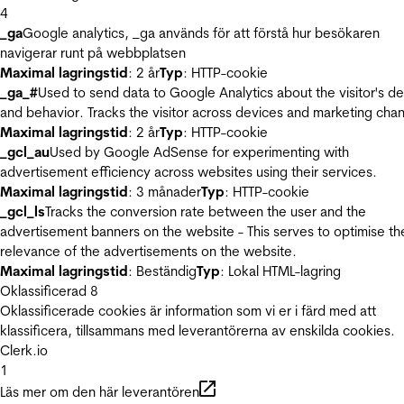
4
_ga
Google analytics, _ga används för att förstå hur besökaren
navigerar runt på webbplatsen
Maximal lagringstid
: 2 år
Typ
: HTTP-cookie
_ga_#
Used to send data to Google Analytics about the visitor's d
and behavior. Tracks the visitor across devices and marketing chan
Maximal lagringstid
: 2 år
Typ
: HTTP-cookie
_gcl_au
Used by Google AdSense for experimenting with
advertisement efficiency across websites using their services.
Maximal lagringstid
: 3 månader
Typ
: HTTP-cookie
_gcl_ls
Tracks the conversion rate between the user and the
advertisement banners on the website - This serves to optimise th
relevance of the advertisements on the website.
Maximal lagringstid
: Beständig
Typ
: Lokal HTML-lagring
Oklassificerad
8
Oklassificerade cookies är information som vi er i färd med att
klassificera, tillsammans med leverantörerna av enskilda cookies.
Clerk.io
1
Läs mer om den här leverantören