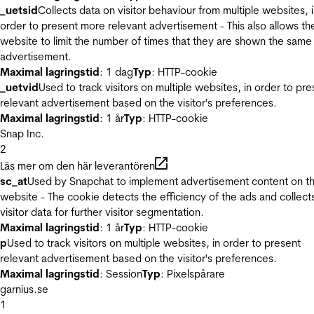
_uetsid
Collects data on visitor behaviour from multiple websites, 
order to present more relevant advertisement - This also allows th
website to limit the number of times that they are shown the same
advertisement.
Maximal lagringstid
: 1 dag
Typ
: HTTP-cookie
_uetvid
Used to track visitors on multiple websites, in order to pre
relevant advertisement based on the visitor's preferences.
Maximal lagringstid
: 1 år
Typ
: HTTP-cookie
Snap Inc.
2
Läs mer om den här leverantören
sc_at
Used by Snapchat to implement advertisement content on t
website - The cookie detects the efficiency of the ads and collect
visitor data for further visitor segmentation.
Maximal lagringstid
: 1 år
Typ
: HTTP-cookie
p
Used to track visitors on multiple websites, in order to present
relevant advertisement based on the visitor's preferences.
Maximal lagringstid
: Session
Typ
: Pixelspårare
garnius.se
1