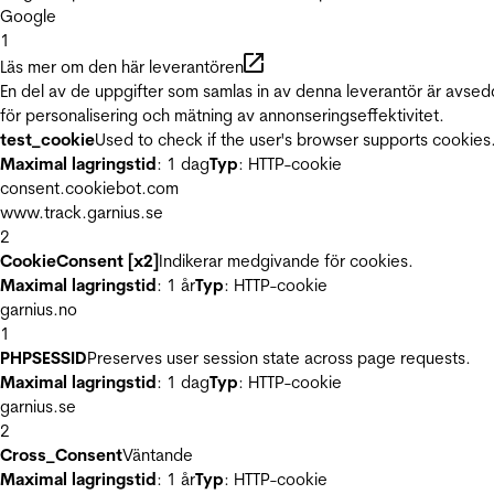
Google
1
Läs mer om den här leverantören
En del av de uppgifter som samlas in av denna leverantör är avse
för personalisering och mätning av annonseringseffektivitet.
test_cookie
Used to check if the user's browser supports cookies
Maximal lagringstid
: 1 dag
Typ
: HTTP-cookie
consent.cookiebot.com
www.track.garnius.se
2
CookieConsent [x2]
Indikerar medgivande för cookies.
Maximal lagringstid
: 1 år
Typ
: HTTP-cookie
garnius.no
1
PHPSESSID
Preserves user session state across page requests.
Maximal lagringstid
: 1 dag
Typ
: HTTP-cookie
garnius.se
2
Cross_Consent
Väntande
Maximal lagringstid
: 1 år
Typ
: HTTP-cookie