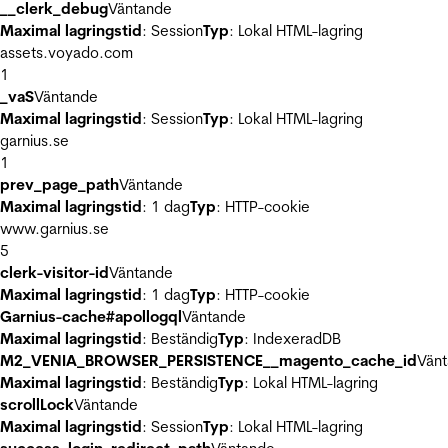
__clerk_debug
Väntande
Maximal lagringstid
: Session
Typ
: Lokal HTML-lagring
assets.voyado.com
1
_vaS
Väntande
Maximal lagringstid
: Session
Typ
: Lokal HTML-lagring
garnius.se
1
prev_page_path
Väntande
Maximal lagringstid
: 1 dag
Typ
: HTTP-cookie
www.garnius.se
5
clerk-visitor-id
Väntande
Maximal lagringstid
: 1 dag
Typ
: HTTP-cookie
Garnius-cache#apollogql
Väntande
Maximal lagringstid
: Beständig
Typ
: IndexeradDB
M2_VENIA_BROWSER_PERSISTENCE__magento_cache_id
Vän
Maximal lagringstid
: Beständig
Typ
: Lokal HTML-lagring
scrollLock
Väntande
Maximal lagringstid
: Session
Typ
: Lokal HTML-lagring