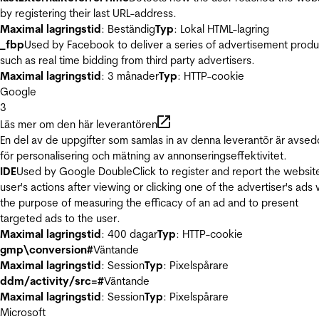
by registering their last URL-address.
Maximal lagringstid
: Beständig
Typ
: Lokal HTML-lagring
_fbp
Used by Facebook to deliver a series of advertisement produ
such as real time bidding from third party advertisers.
Maximal lagringstid
: 3 månader
Typ
: HTTP-cookie
Google
3
Läs mer om den här leverantören
En del av de uppgifter som samlas in av denna leverantör är avse
för personalisering och mätning av annonseringseffektivitet.
IDE
Used by Google DoubleClick to register and report the websit
user's actions after viewing or clicking one of the advertiser's ads 
the purpose of measuring the efficacy of an ad and to present
targeted ads to the user.
Maximal lagringstid
: 400 dagar
Typ
: HTTP-cookie
gmp\conversion#
Väntande
Maximal lagringstid
: Session
Typ
: Pixelspårare
ddm/activity/src=#
Väntande
Maximal lagringstid
: Session
Typ
: Pixelspårare
Microsoft