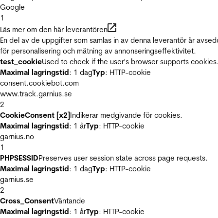
Google
1
Läs mer om den här leverantören
En del av de uppgifter som samlas in av denna leverantör är avse
för personalisering och mätning av annonseringseffektivitet.
test_cookie
Used to check if the user's browser supports cookies
Maximal lagringstid
: 1 dag
Typ
: HTTP-cookie
consent.cookiebot.com
www.track.garnius.se
2
CookieConsent [x2]
Indikerar medgivande för cookies.
Maximal lagringstid
: 1 år
Typ
: HTTP-cookie
garnius.no
1
PHPSESSID
Preserves user session state across page requests.
Maximal lagringstid
: 1 dag
Typ
: HTTP-cookie
garnius.se
2
Cross_Consent
Väntande
Maximal lagringstid
: 1 år
Typ
: HTTP-cookie