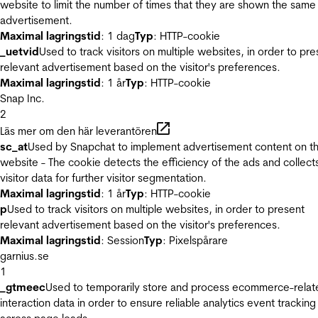
website to limit the number of times that they are shown the same
advertisement.
Maximal lagringstid
: 1 dag
Typ
: HTTP-cookie
_uetvid
Used to track visitors on multiple websites, in order to pre
relevant advertisement based on the visitor's preferences.
Maximal lagringstid
: 1 år
Typ
: HTTP-cookie
Snap Inc.
2
Läs mer om den här leverantören
sc_at
Used by Snapchat to implement advertisement content on t
website - The cookie detects the efficiency of the ads and collect
visitor data for further visitor segmentation.
Maximal lagringstid
: 1 år
Typ
: HTTP-cookie
p
Used to track visitors on multiple websites, in order to present
relevant advertisement based on the visitor's preferences.
Maximal lagringstid
: Session
Typ
: Pixelspårare
garnius.se
1
_gtmeec
Used to temporarily store and process ecommerce-relat
interaction data in order to ensure reliable analytics event tracking