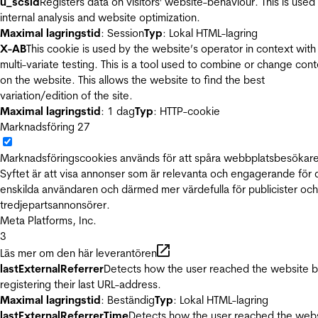
u_scsid
Registers data on visitors' website-behaviour. This is used 
internal analysis and website optimization.
Maximal lagringstid
: Session
Typ
: Lokal HTML-lagring
X-AB
This cookie is used by the website’s operator in context with
multi-variate testing. This is a tool used to combine or change con
on the website. This allows the website to find the best
variation/edition of the site.
Maximal lagringstid
: 1 dag
Typ
: HTTP-cookie
Marknadsföring
27
Marknadsföringscookies används för att spåra webbplatsbesökare
Syftet är att visa annonser som är relevanta och engagerande för
enskilda användaren och därmed mer värdefulla för publicister och
tredjepartsannonsörer.
Meta Platforms, Inc.
3
Läs mer om den här leverantören
lastExternalReferrer
Detects how the user reached the website 
registering their last URL-address.
Maximal lagringstid
: Beständig
Typ
: Lokal HTML-lagring
lastExternalReferrerTime
Detects how the user reached the web