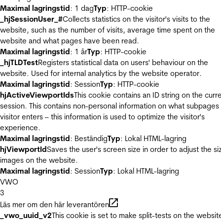
Maximal lagringstid
: 1 dag
Typ
: HTTP-cookie
_hjSessionUser_#
Collects statistics on the visitor's visits to the
website, such as the number of visits, average time spent on the
website and what pages have been read.
Maximal lagringstid
: 1 år
Typ
: HTTP-cookie
_hjTLDTest
Registers statistical data on users' behaviour on the
website. Used for internal analytics by the website operator.
Maximal lagringstid
: Session
Typ
: HTTP-cookie
hjActiveViewportIds
This cookie contains an ID string on the curr
session. This contains non-personal information on what subpages
visitor enters – this information is used to optimize the visitor's
experience.
Maximal lagringstid
: Beständig
Typ
: Lokal HTML-lagring
hjViewportId
Saves the user's screen size in order to adjust the si
images on the website.
Maximal lagringstid
: Session
Typ
: Lokal HTML-lagring
VWO
3
Läs mer om den här leverantören
_vwo_uuid_v2
This cookie is set to make split-tests on the websit