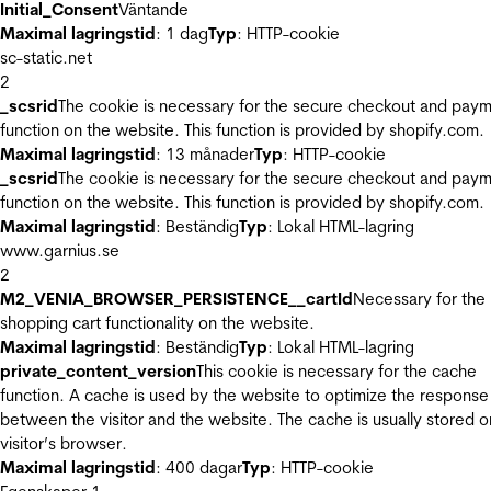
Initial_Consent
Väntande
Maximal lagringstid
: 1 dag
Typ
: HTTP-cookie
sc-static.net
2
_scsrid
The cookie is necessary for the secure checkout and pay
function on the website. This function is provided by shopify.com.
Maximal lagringstid
: 13 månader
Typ
: HTTP-cookie
_scsrid
The cookie is necessary for the secure checkout and pay
function on the website. This function is provided by shopify.com.
Maximal lagringstid
: Beständig
Typ
: Lokal HTML-lagring
www.garnius.se
2
M2_VENIA_BROWSER_PERSISTENCE__cartId
Necessary for the
shopping cart functionality on the website.
Maximal lagringstid
: Beständig
Typ
: Lokal HTML-lagring
private_content_version
This cookie is necessary for the cache
function. A cache is used by the website to optimize the response
between the visitor and the website. The cache is usually stored o
visitor’s browser.
Maximal lagringstid
: 400 dagar
Typ
: HTTP-cookie