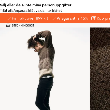
Sälj eller dela inte mina personuppgifter
Tillåt alla
Anpassa
Tillåt valda
Inte tillåtet
Fri frakt över 899 kr!
Prisgaranti + 15%
Köp pre
Hem
STICKNINGSKIT
>