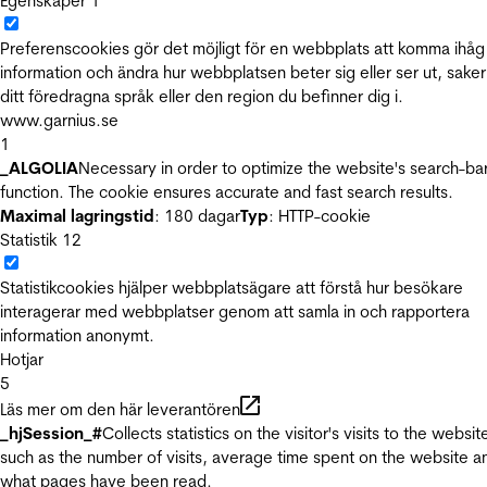
Egenskaper
1
Preferenscookies gör det möjligt för en webbplats att komma ihåg
information och ändra hur webbplatsen beter sig eller ser ut, sake
ditt föredragna språk eller den region du befinner dig i.
www.garnius.se
1
_ALGOLIA
Necessary in order to optimize the website's search-ba
function. The cookie ensures accurate and fast search results.
Maximal lagringstid
: 180 dagar
Typ
: HTTP-cookie
Statistik
12
Statistikcookies hjälper webbplatsägare att förstå hur besökare
interagerar med webbplatser genom att samla in och rapportera
information anonymt.
Hotjar
5
Läs mer om den här leverantören
_hjSession_#
Collects statistics on the visitor's visits to the websit
such as the number of visits, average time spent on the website a
what pages have been read.