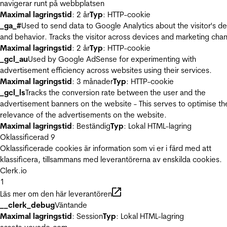
navigerar runt på webbplatsen
Maximal lagringstid
: 2 år
Typ
: HTTP-cookie
_ga_#
Used to send data to Google Analytics about the visitor's d
and behavior. Tracks the visitor across devices and marketing chan
Maximal lagringstid
: 2 år
Typ
: HTTP-cookie
_gcl_au
Used by Google AdSense for experimenting with
advertisement efficiency across websites using their services.
Maximal lagringstid
: 3 månader
Typ
: HTTP-cookie
_gcl_ls
Tracks the conversion rate between the user and the
advertisement banners on the website - This serves to optimise th
relevance of the advertisements on the website.
Maximal lagringstid
: Beständig
Typ
: Lokal HTML-lagring
Oklassificerad
9
Oklassificerade cookies är information som vi er i färd med att
klassificera, tillsammans med leverantörerna av enskilda cookies.
Clerk.io
1
Läs mer om den här leverantören
__clerk_debug
Väntande
Maximal lagringstid
: Session
Typ
: Lokal HTML-lagring