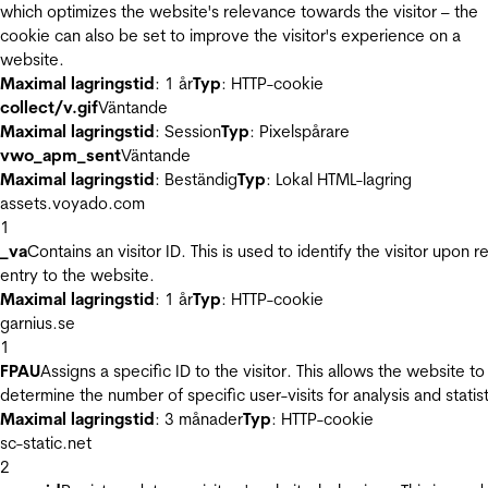
which optimizes the website's relevance towards the visitor – the
cookie can also be set to improve the visitor's experience on a
website.
Maximal lagringstid
: 1 år
Typ
: HTTP-cookie
collect/v.gif
Väntande
Maximal lagringstid
: Session
Typ
: Pixelspårare
vwo_apm_sent
Väntande
Maximal lagringstid
: Beständig
Typ
: Lokal HTML-lagring
assets.voyado.com
1
_va
Contains an visitor ID. This is used to identify the visitor upon r
entry to the website.
Maximal lagringstid
: 1 år
Typ
: HTTP-cookie
garnius.se
1
FPAU
Assigns a specific ID to the visitor. This allows the website to
determine the number of specific user-visits for analysis and statist
Maximal lagringstid
: 3 månader
Typ
: HTTP-cookie
sc-static.net
2