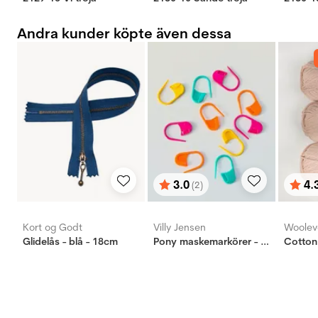
Andra kunder köpte även dessa
3.0
4.
(2)
Betyg:
utav 5 stjärnor
Bety
utav 
Kort og Godt
Villy Jensen
Woolev
Glidelås - blå - 18cm
Pony maskemarkörer - 10 st, stor
Cotton