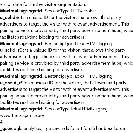
visitor data for further visitor segmentation.
Maximal lagringstid
: Session
Typ
: HTTP-cookie
u_sclid
Sets a unique ID for the visitor, that allows third party
advertisers to target the visitor with relevant advertisement. This
pairing service is provided by third party advertisement hubs, whi
facilitates real-time bidding for advertisers.
Maximal lagringstid
: Beständig
Typ
: Lokal HTML-lagring
u_sclid_r
Sets a unique ID for the visitor, that allows third party
advertisers to target the visitor with relevant advertisement. This
pairing service is provided by third party advertisement hubs, whi
facilitates real-time bidding for advertisers.
Maximal lagringstid
: Beständig
Typ
: Lokal HTML-lagring
u_scsid_r
Sets a unique ID for the visitor, that allows third party
advertisers to target the visitor with relevant advertisement. This
pairing service is provided by third party advertisement hubs, whi
facilitates real-time bidding for advertisers.
Maximal lagringstid
: Session
Typ
: Lokal HTML-lagring
www.track.garnius.se
4
_ga
Google analytics, _ga används för att förstå hur besökaren