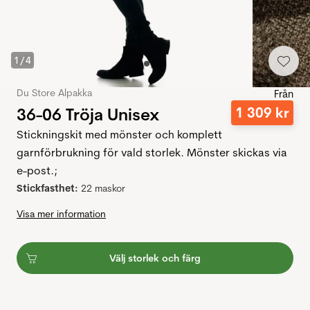
1
/
4
Du Store Alpakka
Från
36-06 Tröja Unisex
1
309
kr
Stickningskit med mönster och komplett
garnförbrukning för vald storlek. Mönster skickas via
e-post.;
Stickfasthet:
22 maskor
Visa mer information
Välj storlek och färg