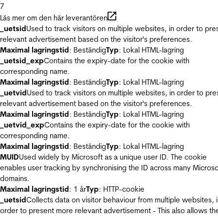
7
Läs mer om den här leverantören
_uetsid
Used to track visitors on multiple websites, in order to pre
relevant advertisement based on the visitor's preferences.
Maximal lagringstid
: Beständig
Typ
: Lokal HTML-lagring
_uetsid_exp
Contains the expiry-date for the cookie with
corresponding name.
Maximal lagringstid
: Beständig
Typ
: Lokal HTML-lagring
_uetvid
Used to track visitors on multiple websites, in order to pre
relevant advertisement based on the visitor's preferences.
Maximal lagringstid
: Beständig
Typ
: Lokal HTML-lagring
_uetvid_exp
Contains the expiry-date for the cookie with
corresponding name.
Maximal lagringstid
: Beständig
Typ
: Lokal HTML-lagring
MUID
Used widely by Microsoft as a unique user ID. The cookie
enables user tracking by synchronising the ID across many Microso
domains.
Maximal lagringstid
: 1 år
Typ
: HTTP-cookie
_uetsid
Collects data on visitor behaviour from multiple websites, 
order to present more relevant advertisement - This also allows th