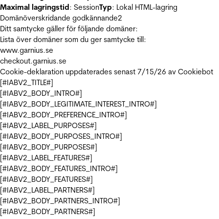
Maximal lagringstid
: Session
Typ
: Lokal HTML-lagring
Domänöverskridande godkännande
2
Ditt samtycke gäller för följande domäner:
Lista över domäner som du ger samtycke till:
www.garnius.se
checkout.garnius.se
Cookie-deklaration uppdaterades senast 7/15/26 av
Cookiebot
[#IABV2_TITLE#]
[#IABV2_BODY_INTRO#]
[#IABV2_BODY_LEGITIMATE_INTEREST_INTRO#]
[#IABV2_BODY_PREFERENCE_INTRO#]
[#IABV2_LABEL_PURPOSES#]
[#IABV2_BODY_PURPOSES_INTRO#]
[#IABV2_BODY_PURPOSES#]
[#IABV2_LABEL_FEATURES#]
[#IABV2_BODY_FEATURES_INTRO#]
[#IABV2_BODY_FEATURES#]
[#IABV2_LABEL_PARTNERS#]
[#IABV2_BODY_PARTNERS_INTRO#]
[#IABV2_BODY_PARTNERS#]