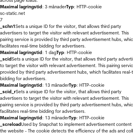
across page loads.
Maximal lagringstid
: 3 månader
Typ
: HTTP-cookie
sc-static.net
7
_schn1
Sets a unique ID for the visitor, that allows third party
advertisers to target the visitor with relevant advertisement. This
pairing service is provided by third party advertisement hubs, whi
facilitates real-time bidding for advertisers.
Maximal lagringstid
: 1 dag
Typ
: HTTP-cookie
_scid
Sets a unique ID for the visitor, that allows third party advert
to target the visitor with relevant advertisement. This pairing servic
provided by third party advertisement hubs, which facilitates real-
bidding for advertisers.
Maximal lagringstid
: 13 månader
Typ
: HTTP-cookie
_scid_r
Sets a unique ID for the visitor, that allows third party
advertisers to target the visitor with relevant advertisement. This
pairing service is provided by third party advertisement hubs, whi
facilitates real-time bidding for advertisers.
Maximal lagringstid
: 13 månader
Typ
: HTTP-cookie
_screload
Used by Snapchat to implement advertisement content
the website - The cookie detects the efficiency of the ads and col