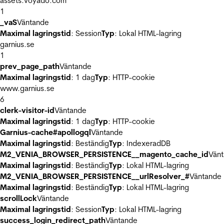
assets.voyado.com
1
_vaS
Väntande
Maximal lagringstid
: Session
Typ
: Lokal HTML-lagring
garnius.se
1
prev_page_path
Väntande
Maximal lagringstid
: 1 dag
Typ
: HTTP-cookie
www.garnius.se
6
clerk-visitor-id
Väntande
Maximal lagringstid
: 1 dag
Typ
: HTTP-cookie
Garnius-cache#apollogql
Väntande
Maximal lagringstid
: Beständig
Typ
: IndexeradDB
M2_VENIA_BROWSER_PERSISTENCE__magento_cache_id
Vän
Maximal lagringstid
: Beständig
Typ
: Lokal HTML-lagring
M2_VENIA_BROWSER_PERSISTENCE__urlResolver_#
Väntande
Maximal lagringstid
: Beständig
Typ
: Lokal HTML-lagring
scrollLock
Väntande
Maximal lagringstid
: Session
Typ
: Lokal HTML-lagring
success_login_redirect_path
Väntande