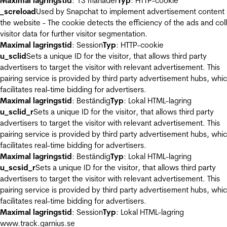
Maximal lagringstid
: 13 månader
Typ
: HTTP-cookie
_screload
Used by Snapchat to implement advertisement content
the website - The cookie detects the efficiency of the ads and col
visitor data for further visitor segmentation.
Maximal lagringstid
: Session
Typ
: HTTP-cookie
u_sclid
Sets a unique ID for the visitor, that allows third party
advertisers to target the visitor with relevant advertisement. This
pairing service is provided by third party advertisement hubs, whi
facilitates real-time bidding for advertisers.
Maximal lagringstid
: Beständig
Typ
: Lokal HTML-lagring
u_sclid_r
Sets a unique ID for the visitor, that allows third party
advertisers to target the visitor with relevant advertisement. This
pairing service is provided by third party advertisement hubs, whi
facilitates real-time bidding for advertisers.
Maximal lagringstid
: Beständig
Typ
: Lokal HTML-lagring
u_scsid_r
Sets a unique ID for the visitor, that allows third party
advertisers to target the visitor with relevant advertisement. This
pairing service is provided by third party advertisement hubs, whi
facilitates real-time bidding for advertisers.
Maximal lagringstid
: Session
Typ
: Lokal HTML-lagring
www.track.garnius.se