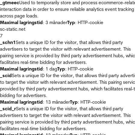
_gtmeec
Used to temporarily store and process ecommerce-relat
interaction data in order to ensure reliable analytics event tracking
across page loads.
Maximal lagringstid
: 3 månader
Typ
: HTTP-cookie
sc-static.net
7
_schn1
Sets a unique ID for the visitor, that allows third party
advertisers to target the visitor with relevant advertisement. This
pairing service is provided by third party advertisement hubs, whi
facilitates real-time bidding for advertisers.
Maximal lagringstid
: 1 dag
Typ
: HTTP-cookie
_scid
Sets a unique ID for the visitor, that allows third party advert
to target the visitor with relevant advertisement. This pairing servic
provided by third party advertisement hubs, which facilitates real-
bidding for advertisers.
Maximal lagringstid
: 13 månader
Typ
: HTTP-cookie
_scid_r
Sets a unique ID for the visitor, that allows third party
advertisers to target the visitor with relevant advertisement. This
pairing service is provided by third party advertisement hubs, whi
facilitates real-time bidding for advertisers.