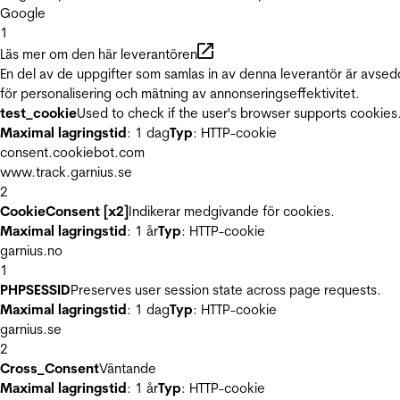
Google
1
Läs mer om den här leverantören
En del av de uppgifter som samlas in av denna leverantör är avse
för personalisering och mätning av annonseringseffektivitet.
test_cookie
Used to check if the user's browser supports cookies
Maximal lagringstid
: 1 dag
Typ
: HTTP-cookie
consent.cookiebot.com
www.track.garnius.se
2
CookieConsent [x2]
Indikerar medgivande för cookies.
Maximal lagringstid
: 1 år
Typ
: HTTP-cookie
garnius.no
1
PHPSESSID
Preserves user session state across page requests.
Maximal lagringstid
: 1 dag
Typ
: HTTP-cookie
garnius.se
2
Cross_Consent
Väntande
Maximal lagringstid
: 1 år
Typ
: HTTP-cookie