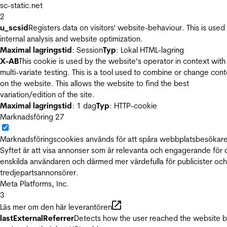
sc-static.net
2
u_scsid
Registers data on visitors' website-behaviour. This is used 
internal analysis and website optimization.
Maximal lagringstid
: Session
Typ
: Lokal HTML-lagring
X-AB
This cookie is used by the website’s operator in context with
multi-variate testing. This is a tool used to combine or change con
on the website. This allows the website to find the best
variation/edition of the site.
Maximal lagringstid
: 1 dag
Typ
: HTTP-cookie
Marknadsföring
27
Marknadsföringscookies används för att spåra webbplatsbesökare
Syftet är att visa annonser som är relevanta och engagerande för
enskilda användaren och därmed mer värdefulla för publicister och
tredjepartsannonsörer.
Meta Platforms, Inc.
3
Läs mer om den här leverantören
lastExternalReferrer
Detects how the user reached the website 