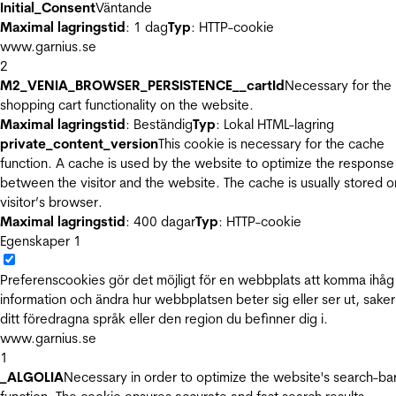
Initial_Consent
Väntande
Maximal lagringstid
: 1 dag
Typ
: HTTP-cookie
www.garnius.se
2
M2_VENIA_BROWSER_PERSISTENCE__cartId
Necessary for the
shopping cart functionality on the website.
Maximal lagringstid
: Beständig
Typ
: Lokal HTML-lagring
private_content_version
This cookie is necessary for the cache
function. A cache is used by the website to optimize the response
between the visitor and the website. The cache is usually stored o
visitor’s browser.
Maximal lagringstid
: 400 dagar
Typ
: HTTP-cookie
Egenskaper
1
Preferenscookies gör det möjligt för en webbplats att komma ihåg
information och ändra hur webbplatsen beter sig eller ser ut, sake
ditt föredragna språk eller den region du befinner dig i.
www.garnius.se
1
_ALGOLIA
Necessary in order to optimize the website's search-ba