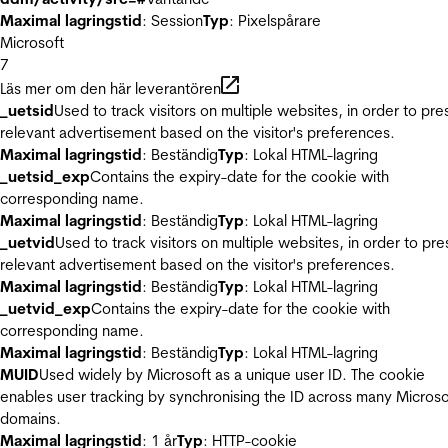
Maximal lagringstid
: Session
Typ
: Pixelspårare
Microsoft
7
Läs mer om den här leverantören
_uetsid
Used to track visitors on multiple websites, in order to pre
relevant advertisement based on the visitor's preferences.
Maximal lagringstid
: Beständig
Typ
: Lokal HTML-lagring
_uetsid_exp
Contains the expiry-date for the cookie with
corresponding name.
Maximal lagringstid
: Beständig
Typ
: Lokal HTML-lagring
_uetvid
Used to track visitors on multiple websites, in order to pre
relevant advertisement based on the visitor's preferences.
Maximal lagringstid
: Beständig
Typ
: Lokal HTML-lagring
_uetvid_exp
Contains the expiry-date for the cookie with
corresponding name.
Maximal lagringstid
: Beständig
Typ
: Lokal HTML-lagring
MUID
Used widely by Microsoft as a unique user ID. The cookie
enables user tracking by synchronising the ID across many Microso
domains.
Maximal lagringstid
: 1 år
Typ
: HTTP-cookie