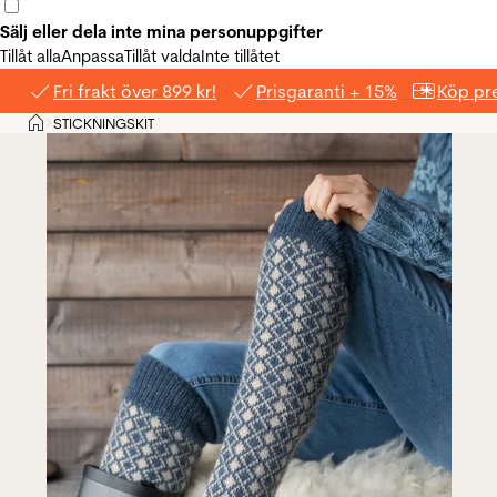
Sälj eller dela inte mina personuppgifter
Tillåt alla
Anpassa
Tillåt valda
Inte tillåtet
Fri frakt över 899 kr!
Prisgaranti + 15%
Köp pre
Hem
STICKNINGSKIT
>