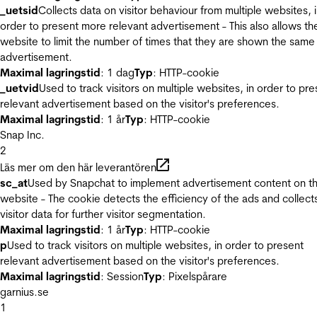
_uetsid
Collects data on visitor behaviour from multiple websites, 
order to present more relevant advertisement - This also allows th
website to limit the number of times that they are shown the same
advertisement.
Maximal lagringstid
: 1 dag
Typ
: HTTP-cookie
_uetvid
Used to track visitors on multiple websites, in order to pre
relevant advertisement based on the visitor's preferences.
Maximal lagringstid
: 1 år
Typ
: HTTP-cookie
Snap Inc.
2
Läs mer om den här leverantören
sc_at
Used by Snapchat to implement advertisement content on t
website - The cookie detects the efficiency of the ads and collect
visitor data for further visitor segmentation.
Maximal lagringstid
: 1 år
Typ
: HTTP-cookie
p
Used to track visitors on multiple websites, in order to present
relevant advertisement based on the visitor's preferences.
Maximal lagringstid
: Session
Typ
: Pixelspårare
garnius.se
1