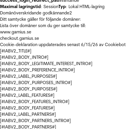
success_login_redirect_path
Väntande
Maximal lagringstid
: Session
Typ
: Lokal HTML-lagring
Domänöverskridande godkännande
2
Ditt samtycke gäller för följande domäner:
Lista över domäner som du ger samtycke till:
www.garnius.se
checkout.garnius.se
Cookie-deklaration uppdaterades senast 6/15/26 av
Cookiebot
[#IABV2_TITLE#]
[#IABV2_BODY_INTRO#]
[#IABV2_BODY_LEGITIMATE_INTEREST_INTRO#]
[#IABV2_BODY_PREFERENCE_INTRO#]
[#IABV2_LABEL_PURPOSES#]
[#IABV2_BODY_PURPOSES_INTRO#]
[#IABV2_BODY_PURPOSES#]
[#IABV2_LABEL_FEATURES#]
[#IABV2_BODY_FEATURES_INTRO#]
[#IABV2_BODY_FEATURES#]
[#IABV2_LABEL_PARTNERS#]
[#IABV2_BODY_PARTNERS_INTRO#]
[#IABV2_BODY_PARTNERS#]