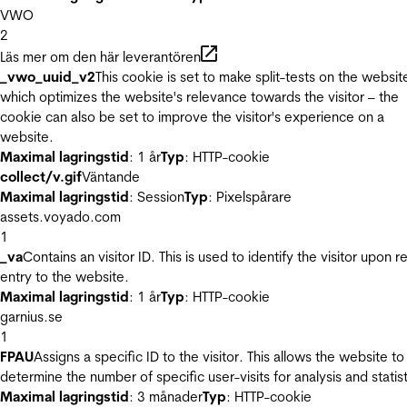
VWO
2
Läs mer om den här leverantören
_vwo_uuid_v2
This cookie is set to make split-tests on the websit
which optimizes the website's relevance towards the visitor – the
cookie can also be set to improve the visitor's experience on a
website.
Maximal lagringstid
: 1 år
Typ
: HTTP-cookie
collect/v.gif
Väntande
Maximal lagringstid
: Session
Typ
: Pixelspårare
assets.voyado.com
1
_va
Contains an visitor ID. This is used to identify the visitor upon r
entry to the website.
Maximal lagringstid
: 1 år
Typ
: HTTP-cookie
garnius.se
1
FPAU
Assigns a specific ID to the visitor. This allows the website to
determine the number of specific user-visits for analysis and statist
Maximal lagringstid
: 3 månader
Typ
: HTTP-cookie