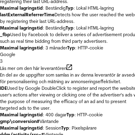
registering their last URL-address.
Maximal lagringstid
: Beständig
Typ
: Lokal HTML-lagring
lastExternalReferrerTime
Detects how the user reached the web
by registering their last URL-address.
Maximal lagringstid
: Beständig
Typ
: Lokal HTML-lagring
_fbp
Used by Facebook to deliver a series of advertisement produ
such as real time bidding from third party advertisers.
Maximal lagringstid
: 3 månader
Typ
: HTTP-cookie
Google
3
Läs mer om den här leverantören
En del av de uppgifter som samlas in av denna leverantör är avse
för personalisering och mätning av annonseringseffektivitet.
IDE
Used by Google DoubleClick to register and report the websit
user's actions after viewing or clicking one of the advertiser's ads 
the purpose of measuring the efficacy of an ad and to present
targeted ads to the user.
Maximal lagringstid
: 400 dagar
Typ
: HTTP-cookie
gmp\conversion#
Väntande
Maximal lagringstid
: Session
Typ
: Pixelspårare
ddm/activity/src=#
Väntande