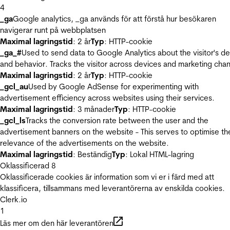
4
_ga
Google analytics, _ga används för att förstå hur besökaren
navigerar runt på webbplatsen
Maximal lagringstid
: 2 år
Typ
: HTTP-cookie
_ga_#
Used to send data to Google Analytics about the visitor's d
and behavior. Tracks the visitor across devices and marketing chan
Maximal lagringstid
: 2 år
Typ
: HTTP-cookie
_gcl_au
Used by Google AdSense for experimenting with
advertisement efficiency across websites using their services.
Maximal lagringstid
: 3 månader
Typ
: HTTP-cookie
_gcl_ls
Tracks the conversion rate between the user and the
advertisement banners on the website - This serves to optimise th
relevance of the advertisements on the website.
Maximal lagringstid
: Beständig
Typ
: Lokal HTML-lagring
Oklassificerad
8
Oklassificerade cookies är information som vi er i färd med att
klassificera, tillsammans med leverantörerna av enskilda cookies.
Clerk.io
1
Läs mer om den här leverantören