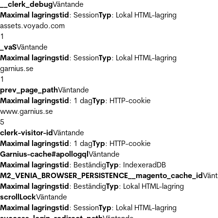
__clerk_debug
Väntande
Maximal lagringstid
: Session
Typ
: Lokal HTML-lagring
assets.voyado.com
1
_vaS
Väntande
Maximal lagringstid
: Session
Typ
: Lokal HTML-lagring
garnius.se
1
prev_page_path
Väntande
Maximal lagringstid
: 1 dag
Typ
: HTTP-cookie
www.garnius.se
5
clerk-visitor-id
Väntande
Maximal lagringstid
: 1 dag
Typ
: HTTP-cookie
Garnius-cache#apollogql
Väntande
Maximal lagringstid
: Beständig
Typ
: IndexeradDB
M2_VENIA_BROWSER_PERSISTENCE__magento_cache_id
Vän
Maximal lagringstid
: Beständig
Typ
: Lokal HTML-lagring
scrollLock
Väntande
Maximal lagringstid
: Session
Typ
: Lokal HTML-lagring