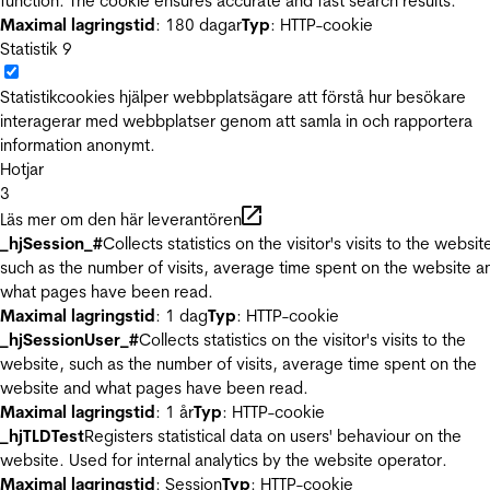
function. The cookie ensures accurate and fast search results.
Maximal lagringstid
: 180 dagar
Typ
: HTTP-cookie
Statistik
9
Statistikcookies hjälper webbplatsägare att förstå hur besökare
interagerar med webbplatser genom att samla in och rapportera
information anonymt.
Hotjar
3
Läs mer om den här leverantören
_hjSession_#
Collects statistics on the visitor's visits to the websit
such as the number of visits, average time spent on the website a
what pages have been read.
Maximal lagringstid
: 1 dag
Typ
: HTTP-cookie
_hjSessionUser_#
Collects statistics on the visitor's visits to the
website, such as the number of visits, average time spent on the
website and what pages have been read.
Maximal lagringstid
: 1 år
Typ
: HTTP-cookie
_hjTLDTest
Registers statistical data on users' behaviour on the
website. Used for internal analytics by the website operator.
Maximal lagringstid
: Session
Typ
: HTTP-cookie