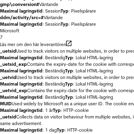
gmp\conversion#
Väntande
Maximal lagringstid
: Session
Typ
: Pixelspårare
ddm/activity/src=#
Väntande
Maximal lagringstid
: Session
Typ
: Pixelspårare
Microsoft
7
Läs mer om den här leverantören
_uetsid
Used to track visitors on multiple websites, in order to pr
Maximal lagringstid
: Beständig
Typ
: Lokal HTML-lagring
_uetsid_exp
Contains the expiry-date for the cookie with corres
Maximal lagringstid
: Beständig
Typ
: Lokal HTML-lagring
_uetvid
Used to track visitors on multiple websites, in order to pr
Maximal lagringstid
: Beständig
Typ
: Lokal HTML-lagring
_uetvid_exp
Contains the expiry-date for the cookie with corres
Maximal lagringstid
: Beständig
Typ
: Lokal HTML-lagring
MUID
Used widely by Microsoft as a unique user ID. The cookie en
Maximal lagringstid
: 1 år
Typ
: HTTP-cookie
_uetsid
Collects data on visitor behaviour from multiple websites, 
same advertisement.
Maximal lagringstid
: 1 dag
Typ
: HTTP-cookie