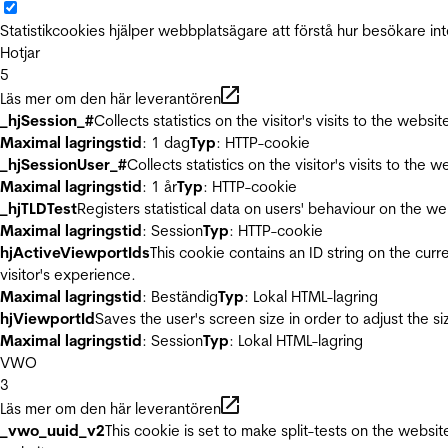
Statistikcookies hjälper webbplatsägare att förstå hur besökare 
Hotjar
5
Läs mer om den här leverantören
_hjSession_#
Collects statistics on the visitor's visits to the we
Maximal lagringstid
: 1 dag
Typ
: HTTP-cookie
_hjSessionUser_#
Collects statistics on the visitor's visits to t
Maximal lagringstid
: 1 år
Typ
: HTTP-cookie
_hjTLDTest
Registers statistical data on users' behaviour on the we
Maximal lagringstid
: Session
Typ
: HTTP-cookie
hjActiveViewportIds
This cookie contains an ID string on the curr
visitor's experience.
Maximal lagringstid
: Beständig
Typ
: Lokal HTML-lagring
hjViewportId
Saves the user's screen size in order to adjust the s
Maximal lagringstid
: Session
Typ
: Lokal HTML-lagring
VWO
3
Läs mer om den här leverantören
_vwo_uuid_v2
This cookie is set to make split-tests on the websi