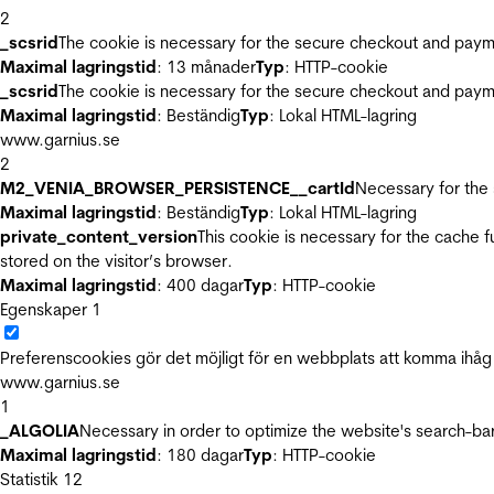
2
_scsrid
The cookie is necessary for the secure checkout and payme
Maximal lagringstid
: 13 månader
Typ
: HTTP-cookie
_scsrid
The cookie is necessary for the secure checkout and payme
Maximal lagringstid
: Beständig
Typ
: Lokal HTML-lagring
www.garnius.se
2
M2_VENIA_BROWSER_PERSISTENCE__cartId
Necessary for the 
Maximal lagringstid
: Beständig
Typ
: Lokal HTML-lagring
private_content_version
This cookie is necessary for the cache 
stored on the visitor’s browser.
Maximal lagringstid
: 400 dagar
Typ
: HTTP-cookie
Egenskaper
1
Preferenscookies gör det möjligt för en webbplats att komma ihåg i
www.garnius.se
1
_ALGOLIA
Necessary in order to optimize the website's search-bar
Maximal lagringstid
: 180 dagar
Typ
: HTTP-cookie
Statistik
12