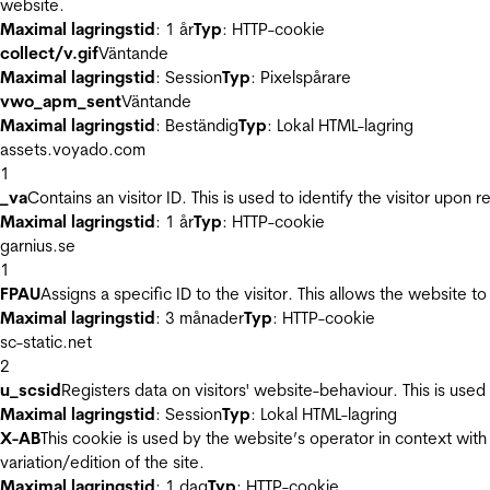
website.
Maximal lagringstid
: 1 år
Typ
: HTTP-cookie
collect/v.gif
Väntande
Maximal lagringstid
: Session
Typ
: Pixelspårare
vwo_apm_sent
Väntande
Maximal lagringstid
: Beständig
Typ
: Lokal HTML-lagring
assets.voyado.com
1
_va
Contains an visitor ID. This is used to identify the visitor upon 
Maximal lagringstid
: 1 år
Typ
: HTTP-cookie
garnius.se
1
FPAU
Assigns a specific ID to the visitor. This allows the website to
Maximal lagringstid
: 3 månader
Typ
: HTTP-cookie
sc-static.net
2
u_scsid
Registers data on visitors' website-behaviour. This is used 
Maximal lagringstid
: Session
Typ
: Lokal HTML-lagring
X-AB
This cookie is used by the website’s operator in context with 
variation/edition of the site.
Maximal lagringstid
: 1 dag
Typ
: HTTP-cookie