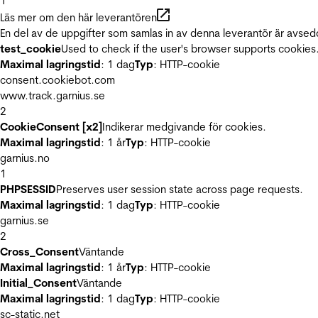
1
Läs mer om den här leverantören
En del av de uppgifter som samlas in av denna leverantör är avsed
test_cookie
Used to check if the user's browser supports cookies
Maximal lagringstid
: 1 dag
Typ
: HTTP-cookie
consent.cookiebot.com
www.track.garnius.se
2
CookieConsent [x2]
Indikerar medgivande för cookies.
Maximal lagringstid
: 1 år
Typ
: HTTP-cookie
garnius.no
1
PHPSESSID
Preserves user session state across page requests.
Maximal lagringstid
: 1 dag
Typ
: HTTP-cookie
garnius.se
2
Cross_Consent
Väntande
Maximal lagringstid
: 1 år
Typ
: HTTP-cookie
Initial_Consent
Väntande
Maximal lagringstid
: 1 dag
Typ
: HTTP-cookie
sc-static.net