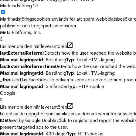
Marknadsföring
27
Marknadsföringscookies används för att spåra webbplatsbesökare.
publicister och tredjepartsannonsörer.
Meta Platforms, Inc.
3
Läs mer om den här leverantören
lastExternalReferrer
Detects how the user reached the website by 
Maximal lagringstid
: Beständig
Typ
: Lokal HTML-lagring
lastExternalReferrerTime
Detects how the user reached the websi
Maximal lagringstid
: Beständig
Typ
: Lokal HTML-lagring
_fbp
Used by Facebook to deliver a series of advertisement product
Maximal lagringstid
: 3 månader
Typ
: HTTP-cookie
Google
3
Läs mer om den här leverantören
En del av de uppgifter som samlas in av denna leverantör är avsed
IDE
Used by Google DoubleClick to register and report the website u
present targeted ads to the user.
Maximal lagringstid
: 400 dagar
Typ
: HTTP-cookie