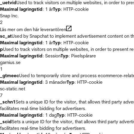
_uetvid
Used to track visitors on multiple websites, in order to pr
Maximal lagringstid
: 1 år
Typ
: HTTP-cookie
Snap Inc.
2
Läs mer om den här leverantören
sc_at
Used by Snapchat to implement advertisement content on the w
Maximal lagringstid
: 1 år
Typ
: HTTP-cookie
p
Used to track visitors on multiple websites, in order to present 
Maximal lagringstid
: Session
Typ
: Pixelspårare
garnius.se
1
_gtmeec
Used to temporarily store and process ecommerce-related 
Maximal lagringstid
: 3 månader
Typ
: HTTP-cookie
sc-static.net
7
_schn1
Sets a unique ID for the visitor, that allows third party adv
facilitates real-time bidding for advertisers.
Maximal lagringstid
: 1 dag
Typ
: HTTP-cookie
_scid
Sets a unique ID for the visitor, that allows third party adver
facilitates real-time bidding for advertisers.