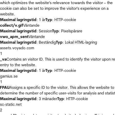
which optimizes the website's relevance towards the visitor – the
cookie can also be set to improve the visitor's experience on a
website.
Maximal lagringstid
: 1 år
Typ
: HTTP-cookie
collect/v.gif
Väntande
Maximal lagringstid
: Session
Typ
: Pixelspårare
vwo_apm_sent
Väntande
Maximal lagringstid
: Beständig
Typ
: Lokal HTML-lagring
assets.voyado.com
1
_va
Contains an visitor ID. This is used to identify the visitor upon r
entry to the website.
Maximal lagringstid
: 1 år
Typ
: HTTP-cookie
garnius.se
1
FPAU
Assigns a specific ID to the visitor. This allows the website to
determine the number of specific user-visits for analysis and statist
Maximal lagringstid
: 3 månader
Typ
: HTTP-cookie
sc-static.net
2