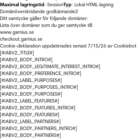
Maximal lagringstid
: Session
Typ
: Lokal HTML-lagring
Domänöverskridande godkännande
2
Ditt samtycke gäller för följande domäner:
Lista över domäner som du ger samtycke till:
www.garnius.se
checkout.garnius.se
Cookie-deklaration uppdaterades senast 7/15/26 av
Cookiebot
[#IABV2_TITLE#]
[#IABV2_BODY_INTRO#]
[#IABV2_BODY_LEGITIMATE_INTEREST_INTRO#]
[#IABV2_BODY_PREFERENCE_INTRO#]
[#IABV2_LABEL_PURPOSES#]
[#IABV2_BODY_PURPOSES_INTRO#]
[#IABV2_BODY_PURPOSES#]
[#IABV2_LABEL_FEATURES#]
[#IABV2_BODY_FEATURES_INTRO#]
[#IABV2_BODY_FEATURES#]
[#IABV2_LABEL_PARTNERS#]
[#IABV2_BODY_PARTNERS_INTRO#]
[#IABV2_BODY_PARTNERS#]