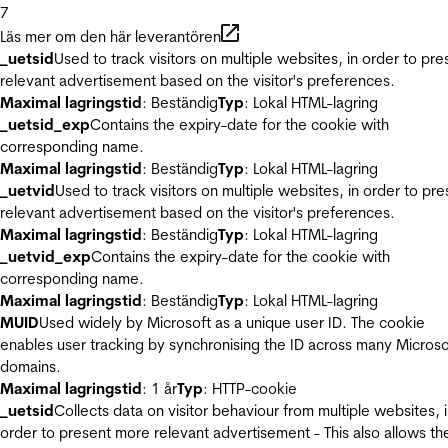
7
Läs mer om den här leverantören
_uetsid
Used to track visitors on multiple websites, in order to pre
relevant advertisement based on the visitor's preferences.
Maximal lagringstid
: Beständig
Typ
: Lokal HTML-lagring
_uetsid_exp
Contains the expiry-date for the cookie with
corresponding name.
Maximal lagringstid
: Beständig
Typ
: Lokal HTML-lagring
_uetvid
Used to track visitors on multiple websites, in order to pre
relevant advertisement based on the visitor's preferences.
Maximal lagringstid
: Beständig
Typ
: Lokal HTML-lagring
_uetvid_exp
Contains the expiry-date for the cookie with
corresponding name.
Maximal lagringstid
: Beständig
Typ
: Lokal HTML-lagring
MUID
Used widely by Microsoft as a unique user ID. The cookie
enables user tracking by synchronising the ID across many Microso
domains.
Maximal lagringstid
: 1 år
Typ
: HTTP-cookie
_uetsid
Collects data on visitor behaviour from multiple websites, 
order to present more relevant advertisement - This also allows th