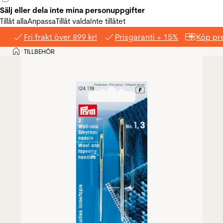
Sälj eller dela inte mina personuppgifter
Tillåt alla
Anpassa
Tillåt valda
Inte tillåtet
Fri frakt över 899 kr!
Prisgaranti + 15%
Köp pre
Hem
TILLBEHÖR
>