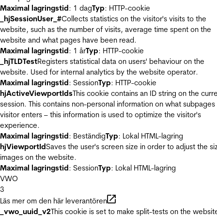
Maximal lagringstid
: 1 dag
Typ
: HTTP-cookie
_hjSessionUser_#
Collects statistics on the visitor's visits to the
website, such as the number of visits, average time spent on the
website and what pages have been read.
Maximal lagringstid
: 1 år
Typ
: HTTP-cookie
_hjTLDTest
Registers statistical data on users' behaviour on the
website. Used for internal analytics by the website operator.
Maximal lagringstid
: Session
Typ
: HTTP-cookie
hjActiveViewportIds
This cookie contains an ID string on the curr
session. This contains non-personal information on what subpages
visitor enters – this information is used to optimize the visitor's
experience.
Maximal lagringstid
: Beständig
Typ
: Lokal HTML-lagring
hjViewportId
Saves the user's screen size in order to adjust the si
images on the website.
Maximal lagringstid
: Session
Typ
: Lokal HTML-lagring
VWO
3
Läs mer om den här leverantören
_vwo_uuid_v2
This cookie is set to make split-tests on the websit