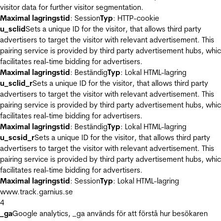
visitor data for further visitor segmentation.
Maximal lagringstid
: Session
Typ
: HTTP-cookie
u_sclid
Sets a unique ID for the visitor, that allows third party
advertisers to target the visitor with relevant advertisement. This
pairing service is provided by third party advertisement hubs, whi
facilitates real-time bidding for advertisers.
Maximal lagringstid
: Beständig
Typ
: Lokal HTML-lagring
u_sclid_r
Sets a unique ID for the visitor, that allows third party
advertisers to target the visitor with relevant advertisement. This
pairing service is provided by third party advertisement hubs, whi
facilitates real-time bidding for advertisers.
Maximal lagringstid
: Beständig
Typ
: Lokal HTML-lagring
u_scsid_r
Sets a unique ID for the visitor, that allows third party
advertisers to target the visitor with relevant advertisement. This
pairing service is provided by third party advertisement hubs, whi
facilitates real-time bidding for advertisers.
Maximal lagringstid
: Session
Typ
: Lokal HTML-lagring
www.track.garnius.se
4
_ga
Google analytics, _ga används för att förstå hur besökaren