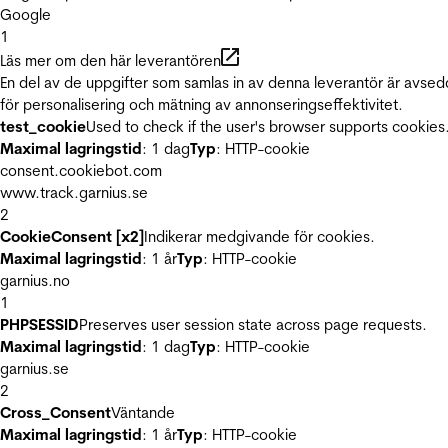
Google
1
Läs mer om den här leverantören
En del av de uppgifter som samlas in av denna leverantör är avse
för personalisering och mätning av annonseringseffektivitet.
test_cookie
Used to check if the user's browser supports cookies
Maximal lagringstid
: 1 dag
Typ
: HTTP-cookie
consent.cookiebot.com
www.track.garnius.se
2
CookieConsent [x2]
Indikerar medgivande för cookies.
Maximal lagringstid
: 1 år
Typ
: HTTP-cookie
garnius.no
1
PHPSESSID
Preserves user session state across page requests.
Maximal lagringstid
: 1 dag
Typ
: HTTP-cookie
garnius.se
2
Cross_Consent
Väntande
Maximal lagringstid
: 1 år
Typ
: HTTP-cookie