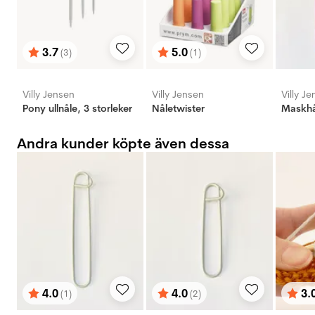
3.7
5.0
(3)
(1)
Betyg:
utav 5 stjärnor
Betyg:
utav 5 stjärnor
Villy Jensen
Villy Jensen
Villy J
Pony ullnåle, 3 storleker
Nåletwister
Maskhål
Andra kunder köpte även dessa
4.0
4.0
3.
(1)
(2)
Betyg:
utav 5 stjärnor
Betyg:
utav 5 stjärnor
Bety
utav 