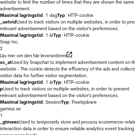
website to limit the number of times that they are shown the same
advertisement.
Maximal lagringstid
: 1 dag
Typ
: HTTP-cookie
_uetvid
Used to track visitors on multiple websites, in order to pre
relevant advertisement based on the visitor's preferences.
Maximal lagringstid
: 1 år
Typ
: HTTP-cookie
Snap Inc.
2
Läs mer om den här leverantören
sc_at
Used by Snapchat to implement advertisement content on t
website - The cookie detects the efficiency of the ads and collect
visitor data for further visitor segmentation.
Maximal lagringstid
: 1 år
Typ
: HTTP-cookie
p
Used to track visitors on multiple websites, in order to present
relevant advertisement based on the visitor's preferences.
Maximal lagringstid
: Session
Typ
: Pixelspårare
garnius.se
1
_gtmeec
Used to temporarily store and process ecommerce-relat
interaction data in order to ensure reliable analytics event tracking