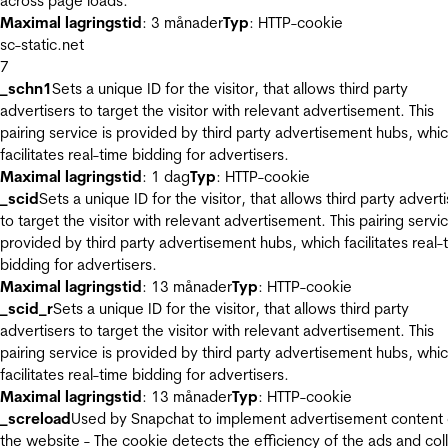
across page loads.
Maximal lagringstid
: 3 månader
Typ
: HTTP-cookie
sc-static.net
7
_schn1
Sets a unique ID for the visitor, that allows third party
advertisers to target the visitor with relevant advertisement. This
pairing service is provided by third party advertisement hubs, whi
facilitates real-time bidding for advertisers.
Maximal lagringstid
: 1 dag
Typ
: HTTP-cookie
_scid
Sets a unique ID for the visitor, that allows third party advert
to target the visitor with relevant advertisement. This pairing servic
provided by third party advertisement hubs, which facilitates real-
bidding for advertisers.
Maximal lagringstid
: 13 månader
Typ
: HTTP-cookie
_scid_r
Sets a unique ID for the visitor, that allows third party
advertisers to target the visitor with relevant advertisement. This
pairing service is provided by third party advertisement hubs, whi
facilitates real-time bidding for advertisers.
Maximal lagringstid
: 13 månader
Typ
: HTTP-cookie
_screload
Used by Snapchat to implement advertisement content
the website - The cookie detects the efficiency of the ads and col