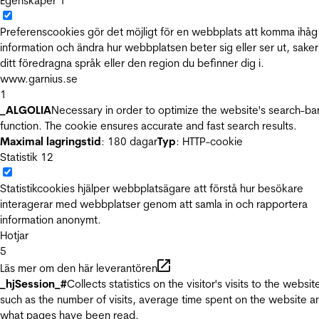
Egenskaper
1
Preferenscookies gör det möjligt för en webbplats att komma ihåg
information och ändra hur webbplatsen beter sig eller ser ut, sake
ditt föredragna språk eller den region du befinner dig i.
www.garnius.se
1
_ALGOLIA
Necessary in order to optimize the website's search-ba
function. The cookie ensures accurate and fast search results.
Maximal lagringstid
: 180 dagar
Typ
: HTTP-cookie
Statistik
12
Statistikcookies hjälper webbplatsägare att förstå hur besökare
interagerar med webbplatser genom att samla in och rapportera
information anonymt.
Hotjar
5
Läs mer om den här leverantören
_hjSession_#
Collects statistics on the visitor's visits to the websit
such as the number of visits, average time spent on the website a
what pages have been read.