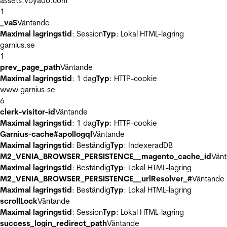
assets.voyado.com
1
_vaS
Väntande
Maximal lagringstid
: Session
Typ
: Lokal HTML-lagring
garnius.se
1
prev_page_path
Väntande
Maximal lagringstid
: 1 dag
Typ
: HTTP-cookie
www.garnius.se
6
clerk-visitor-id
Väntande
Maximal lagringstid
: 1 dag
Typ
: HTTP-cookie
Garnius-cache#apollogql
Väntande
Maximal lagringstid
: Beständig
Typ
: IndexeradDB
M2_VENIA_BROWSER_PERSISTENCE__magento_cache_id
Vän
Maximal lagringstid
: Beständig
Typ
: Lokal HTML-lagring
M2_VENIA_BROWSER_PERSISTENCE__urlResolver_#
Väntande
Maximal lagringstid
: Beständig
Typ
: Lokal HTML-lagring
scrollLock
Väntande
Maximal lagringstid
: Session
Typ
: Lokal HTML-lagring
success_login_redirect_path
Väntande