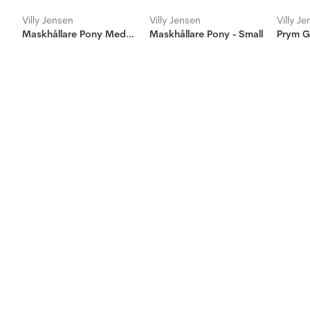
Villy Jensen
Villy Jensen
Villy J
Maskhållare Pony Medium
Maskhållare Pony - Small
Prym G