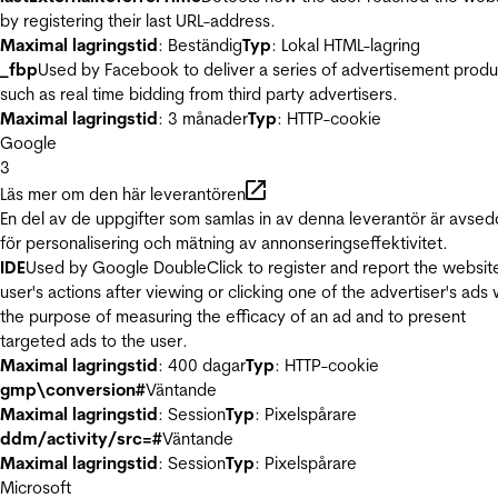
by registering their last URL-address.
Maximal lagringstid
: Beständig
Typ
: Lokal HTML-lagring
_fbp
Used by Facebook to deliver a series of advertisement produ
such as real time bidding from third party advertisers.
Maximal lagringstid
: 3 månader
Typ
: HTTP-cookie
Google
3
Läs mer om den här leverantören
En del av de uppgifter som samlas in av denna leverantör är avse
för personalisering och mätning av annonseringseffektivitet.
IDE
Used by Google DoubleClick to register and report the websit
user's actions after viewing or clicking one of the advertiser's ads 
the purpose of measuring the efficacy of an ad and to present
targeted ads to the user.
Maximal lagringstid
: 400 dagar
Typ
: HTTP-cookie
gmp\conversion#
Väntande
Maximal lagringstid
: Session
Typ
: Pixelspårare
ddm/activity/src=#
Väntande
Maximal lagringstid
: Session
Typ
: Pixelspårare
Microsoft