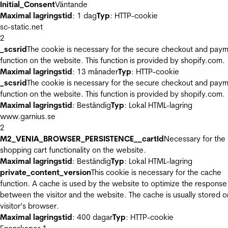
Initial_Consent
Väntande
Maximal lagringstid
: 1 dag
Typ
: HTTP-cookie
sc-static.net
2
_scsrid
The cookie is necessary for the secure checkout and pay
function on the website. This function is provided by shopify.com.
Maximal lagringstid
: 13 månader
Typ
: HTTP-cookie
_scsrid
The cookie is necessary for the secure checkout and pay
function on the website. This function is provided by shopify.com.
Maximal lagringstid
: Beständig
Typ
: Lokal HTML-lagring
www.garnius.se
2
M2_VENIA_BROWSER_PERSISTENCE__cartId
Necessary for the
shopping cart functionality on the website.
Maximal lagringstid
: Beständig
Typ
: Lokal HTML-lagring
private_content_version
This cookie is necessary for the cache
function. A cache is used by the website to optimize the response
between the visitor and the website. The cache is usually stored o
visitor’s browser.
Maximal lagringstid
: 400 dagar
Typ
: HTTP-cookie