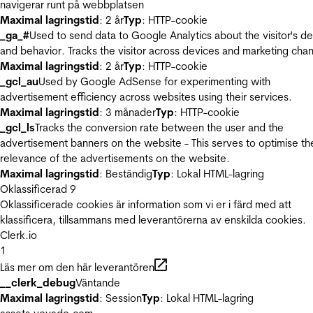
navigerar runt på webbplatsen
Maximal lagringstid
: 2 år
Typ
: HTTP-cookie
_ga_#
Used to send data to Google Analytics about the visitor's d
and behavior. Tracks the visitor across devices and marketing chan
Maximal lagringstid
: 2 år
Typ
: HTTP-cookie
_gcl_au
Used by Google AdSense for experimenting with
advertisement efficiency across websites using their services.
Maximal lagringstid
: 3 månader
Typ
: HTTP-cookie
_gcl_ls
Tracks the conversion rate between the user and the
advertisement banners on the website - This serves to optimise th
relevance of the advertisements on the website.
Maximal lagringstid
: Beständig
Typ
: Lokal HTML-lagring
Oklassificerad
9
Oklassificerade cookies är information som vi er i färd med att
klassificera, tillsammans med leverantörerna av enskilda cookies.
Clerk.io
1
Läs mer om den här leverantören
__clerk_debug
Väntande
Maximal lagringstid
: Session
Typ
: Lokal HTML-lagring