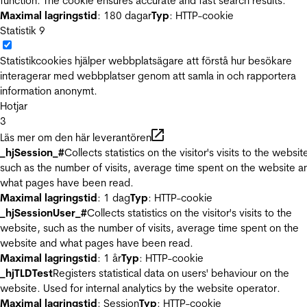
function. The cookie ensures accurate and fast search results.
Maximal lagringstid
: 180 dagar
Typ
: HTTP-cookie
Statistik
9
Statistikcookies hjälper webbplatsägare att förstå hur besökare
interagerar med webbplatser genom att samla in och rapportera
information anonymt.
Hotjar
3
Läs mer om den här leverantören
_hjSession_#
Collects statistics on the visitor's visits to the websit
such as the number of visits, average time spent on the website a
what pages have been read.
Maximal lagringstid
: 1 dag
Typ
: HTTP-cookie
_hjSessionUser_#
Collects statistics on the visitor's visits to the
website, such as the number of visits, average time spent on the
website and what pages have been read.
Maximal lagringstid
: 1 år
Typ
: HTTP-cookie
_hjTLDTest
Registers statistical data on users' behaviour on the
website. Used for internal analytics by the website operator.
Maximal lagringstid
: Session
Typ
: HTTP-cookie