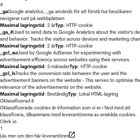
4
_ga
Google analytics, _ga används för att förstå hur besökaren
navigerar runt på webbplatsen
Maximal lagringstid
: 2 år
Typ
: HTTP-cookie
_ga_#
Used to send data to Google Analytics about the visitor's d
and behavior. Tracks the visitor across devices and marketing chan
Maximal lagringstid
: 2 år
Typ
: HTTP-cookie
_gcl_au
Used by Google AdSense for experimenting with
advertisement efficiency across websites using their services.
Maximal lagringstid
: 3 månader
Typ
: HTTP-cookie
_gcl_ls
Tracks the conversion rate between the user and the
advertisement banners on the website - This serves to optimise th
relevance of the advertisements on the website.
Maximal lagringstid
: Beständig
Typ
: Lokal HTML-lagring
Oklassificerad
8
Oklassificerade cookies är information som vi er i färd med att
klassificera, tillsammans med leverantörerna av enskilda cookies.
Clerk.io
1
Läs mer om den här leverantören