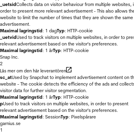
_uetsid
Collects data on visitor behaviour from multiple websites, 
order to present more relevant advertisement - This also allows th
website to limit the number of times that they are shown the same
advertisement.
Maximal lagringstid
: 1 dag
Typ
: HTTP-cookie
_uetvid
Used to track visitors on multiple websites, in order to pre
relevant advertisement based on the visitor's preferences.
Maximal lagringstid
: 1 år
Typ
: HTTP-cookie
Snap Inc.
2
Läs mer om den här leverantören
sc_at
Used by Snapchat to implement advertisement content on t
website - The cookie detects the efficiency of the ads and collect
visitor data for further visitor segmentation.
Maximal lagringstid
: 1 år
Typ
: HTTP-cookie
p
Used to track visitors on multiple websites, in order to present
relevant advertisement based on the visitor's preferences.
Maximal lagringstid
: Session
Typ
: Pixelspårare
garnius.se
1