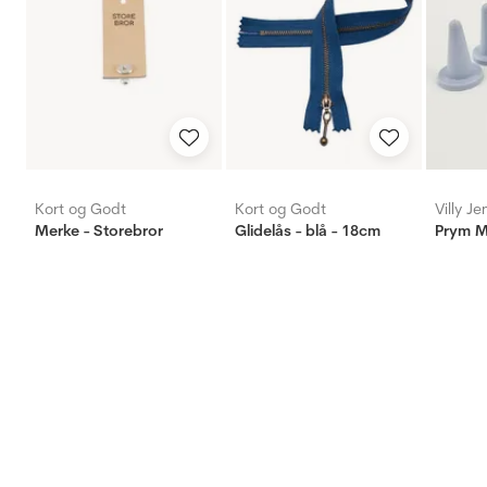
Kort og Godt
Kort og Godt
Villy J
Merke - Storebror
Glidelås - blå - 18cm
Prym M