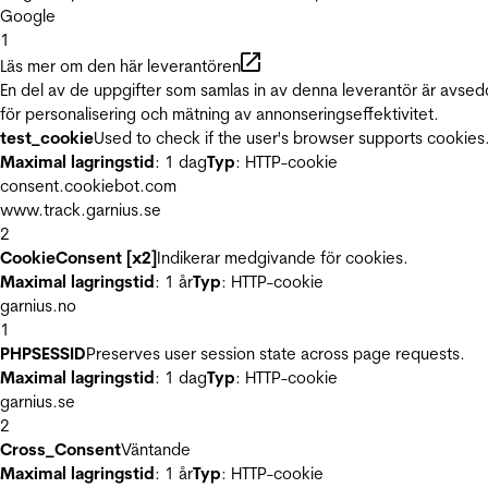
Google
1
Läs mer om den här leverantören
En del av de uppgifter som samlas in av denna leverantör är avse
för personalisering och mätning av annonseringseffektivitet.
test_cookie
Used to check if the user's browser supports cookies
Maximal lagringstid
: 1 dag
Typ
: HTTP-cookie
consent.cookiebot.com
www.track.garnius.se
2
CookieConsent [x2]
Indikerar medgivande för cookies.
Maximal lagringstid
: 1 år
Typ
: HTTP-cookie
garnius.no
1
PHPSESSID
Preserves user session state across page requests.
Maximal lagringstid
: 1 dag
Typ
: HTTP-cookie
garnius.se
2
Cross_Consent
Väntande
Maximal lagringstid
: 1 år
Typ
: HTTP-cookie