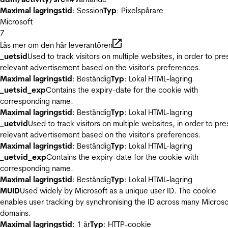
Maximal lagringstid
: Session
Typ
: Pixelspårare
Microsoft
7
Läs mer om den här leverantören
_uetsid
Used to track visitors on multiple websites, in order to pre
relevant advertisement based on the visitor's preferences.
Maximal lagringstid
: Beständig
Typ
: Lokal HTML-lagring
_uetsid_exp
Contains the expiry-date for the cookie with
corresponding name.
Maximal lagringstid
: Beständig
Typ
: Lokal HTML-lagring
_uetvid
Used to track visitors on multiple websites, in order to pre
relevant advertisement based on the visitor's preferences.
Maximal lagringstid
: Beständig
Typ
: Lokal HTML-lagring
_uetvid_exp
Contains the expiry-date for the cookie with
corresponding name.
Maximal lagringstid
: Beständig
Typ
: Lokal HTML-lagring
MUID
Used widely by Microsoft as a unique user ID. The cookie
enables user tracking by synchronising the ID across many Microso
domains.
Maximal lagringstid
: 1 år
Typ
: HTTP-cookie