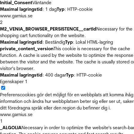
Initial_Consent
Väntande
Maximal lagringstid
: 1 dag
Typ
: HTTP-cookie
www.garnius.se
2
M2_VENIA_BROWSER_PERSISTENCE__cartId
Necessary for the
shopping cart functionality on the website.
Maximal lagringstid
: Beständig
Typ
: Lokal HTML-lagring
private_content_version
This cookie is necessary for the cache
function. A cache is used by the website to optimize the response
between the visitor and the website. The cache is usually stored o
visitor’s browser.
Maximal lagringstid
: 400 dagar
Typ
: HTTP-cookie
Egenskaper
1
Preferenscookies gör det möjligt för en webbplats att komma ihåg
information och ändra hur webbplatsen beter sig eller ser ut, sake
ditt föredragna språk eller den region du befinner dig i.
www.garnius.se
1
_ALGOLIA
Necessary in order to optimize the website's search-ba