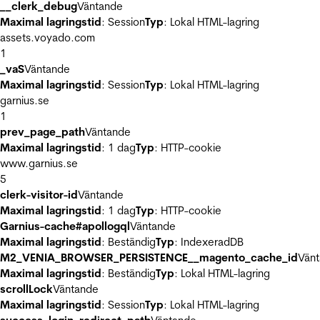
__clerk_debug
Väntande
Maximal lagringstid
: Session
Typ
: Lokal HTML-lagring
assets.voyado.com
1
_vaS
Väntande
Maximal lagringstid
: Session
Typ
: Lokal HTML-lagring
garnius.se
1
prev_page_path
Väntande
Maximal lagringstid
: 1 dag
Typ
: HTTP-cookie
www.garnius.se
5
clerk-visitor-id
Väntande
Maximal lagringstid
: 1 dag
Typ
: HTTP-cookie
Garnius-cache#apollogql
Väntande
Maximal lagringstid
: Beständig
Typ
: IndexeradDB
M2_VENIA_BROWSER_PERSISTENCE__magento_cache_id
Vän
Maximal lagringstid
: Beständig
Typ
: Lokal HTML-lagring
scrollLock
Väntande
Maximal lagringstid
: Session
Typ
: Lokal HTML-lagring