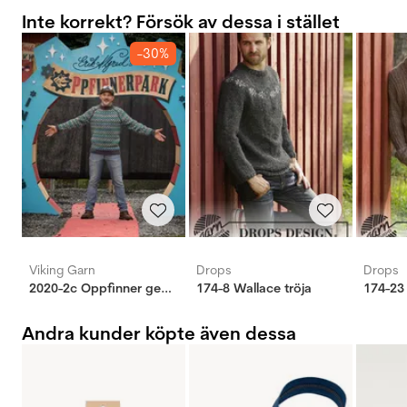
Inte korrekt? Försök av dessa i stället
-30%
Viking Garn
Drops
Drops
2020-2c Oppfinner genser
174-8 Wallace tröja
174-23
Andra kunder köpte även dessa