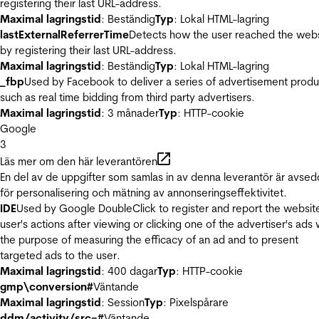
registering their last URL-address.
Maximal lagringstid
: Beständig
Typ
: Lokal HTML-lagring
lastExternalReferrerTime
Detects how the user reached the web
by registering their last URL-address.
Maximal lagringstid
: Beständig
Typ
: Lokal HTML-lagring
_fbp
Used by Facebook to deliver a series of advertisement produ
such as real time bidding from third party advertisers.
Maximal lagringstid
: 3 månader
Typ
: HTTP-cookie
Google
3
Läs mer om den här leverantören
En del av de uppgifter som samlas in av denna leverantör är avse
för personalisering och mätning av annonseringseffektivitet.
IDE
Used by Google DoubleClick to register and report the websit
user's actions after viewing or clicking one of the advertiser's ads 
the purpose of measuring the efficacy of an ad and to present
targeted ads to the user.
Maximal lagringstid
: 400 dagar
Typ
: HTTP-cookie
gmp\conversion#
Väntande
Maximal lagringstid
: Session
Typ
: Pixelspårare
ddm/activity/src=#
Väntande