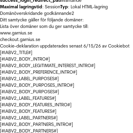
success_login_redirect_path
Väntande
Maximal lagringstid
: Session
Typ
: Lokal HTML-lagring
Domänöverskridande godkännande
2
Ditt samtycke gäller för följande domäner:
Lista över domäner som du ger samtycke till:
www.garnius.se
checkout.garnius.se
Cookie-deklaration uppdaterades senast 6/15/26 av
Cookiebot
[#IABV2_TITLE#]
[#IABV2_BODY_INTRO#]
[#IABV2_BODY_LEGITIMATE_INTEREST_INTRO#]
[#IABV2_BODY_PREFERENCE_INTRO#]
[#IABV2_LABEL_PURPOSES#]
[#IABV2_BODY_PURPOSES_INTRO#]
[#IABV2_BODY_PURPOSES#]
[#IABV2_LABEL_FEATURES#]
[#IABV2_BODY_FEATURES_INTRO#]
[#IABV2_BODY_FEATURES#]
[#IABV2_LABEL_PARTNERS#]
[#IABV2_BODY_PARTNERS_INTRO#]
[#IABV2_BODY_PARTNERS#]