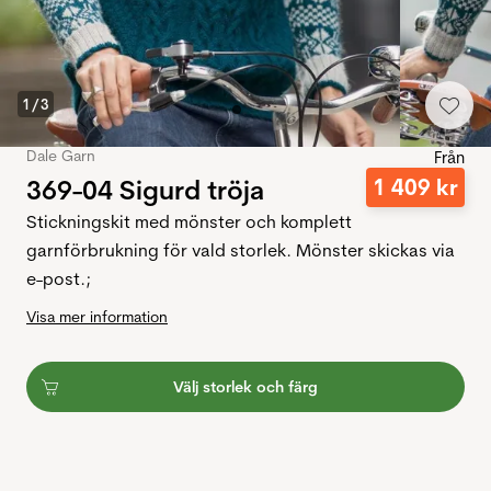
1
/
3
Dale Garn
Från
369-04 Sigurd tröja
1
409
kr
Stickningskit med mönster och komplett
garnförbrukning för vald storlek. Mönster skickas via
e-post.;
Visa mer information
Välj storlek och färg