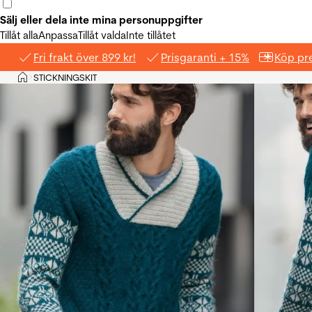
Sälj eller dela inte mina personuppgifter
Tillåt alla
Anpassa
Tillåt valda
Inte tillåtet
Fri frakt över 899 kr!
Prisgaranti + 15%
Köp pre
Hem
STICKNINGSKIT
>