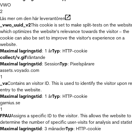
VWO
2
Läs mer om den här leverantören
_vwo_uuid_v2
This cookie is set to make split-tests on the websit
which optimizes the website's relevance towards the visitor – the
cookie can also be set to improve the visitor's experience on a
website.
Maximal lagringstid
: 1 år
Typ
: HTTP-cookie
collect/v.gif
Väntande
Maximal lagringstid
: Session
Typ
: Pixelspårare
assets.voyado.com
1
_va
Contains an visitor ID. This is used to identify the visitor upon r
entry to the website.
Maximal lagringstid
: 1 år
Typ
: HTTP-cookie
garnius.se
1
FPAU
Assigns a specific ID to the visitor. This allows the website to
determine the number of specific user-visits for analysis and statist
Maximal lagringstid
: 3 månader
Typ
: HTTP-cookie