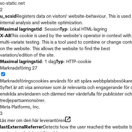
sc-static.net
2
u_scsid
Registers data on visitors' website-behaviour. This is used 
internal analysis and website optimization.
Maximal lagringstid
: Session
Typ
: Lokal HTML-lagring
X-AB
This cookie is used by the website’s operator in context with
multi-variate testing. This is a tool used to combine or change con
on the website. This allows the website to find the best
variation/edition of the site.
Maximal lagringstid
: 1 dag
Typ
: HTTP-cookie
Marknadsföring
27
Marknadsföringscookies används för att spåra webbplatsbesökare
Syftet är att visa annonser som är relevanta och engagerande för
enskilda användaren och därmed mer värdefulla för publicister och
tredjepartsannonsörer.
Meta Platforms, Inc.
3
Läs mer om den här leverantören
lastExternalReferrer
Detects how the user reached the website 