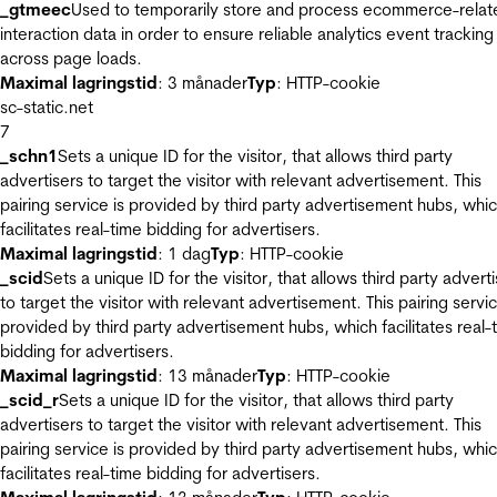
_gtmeec
Used to temporarily store and process ecommerce-relat
interaction data in order to ensure reliable analytics event tracking
across page loads.
Maximal lagringstid
: 3 månader
Typ
: HTTP-cookie
sc-static.net
7
_schn1
Sets a unique ID for the visitor, that allows third party
advertisers to target the visitor with relevant advertisement. This
pairing service is provided by third party advertisement hubs, whi
facilitates real-time bidding for advertisers.
Maximal lagringstid
: 1 dag
Typ
: HTTP-cookie
_scid
Sets a unique ID for the visitor, that allows third party advert
to target the visitor with relevant advertisement. This pairing servic
provided by third party advertisement hubs, which facilitates real-
bidding for advertisers.
Maximal lagringstid
: 13 månader
Typ
: HTTP-cookie
_scid_r
Sets a unique ID for the visitor, that allows third party
advertisers to target the visitor with relevant advertisement. This
pairing service is provided by third party advertisement hubs, whi
facilitates real-time bidding for advertisers.