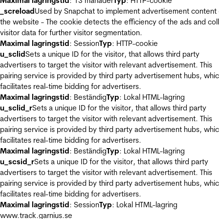
Maximal lagringstid
: 13 månader
Typ
: HTTP-cookie
_screload
Used by Snapchat to implement advertisement content
the website - The cookie detects the efficiency of the ads and col
visitor data for further visitor segmentation.
Maximal lagringstid
: Session
Typ
: HTTP-cookie
u_sclid
Sets a unique ID for the visitor, that allows third party
advertisers to target the visitor with relevant advertisement. This
pairing service is provided by third party advertisement hubs, whi
facilitates real-time bidding for advertisers.
Maximal lagringstid
: Beständig
Typ
: Lokal HTML-lagring
u_sclid_r
Sets a unique ID for the visitor, that allows third party
advertisers to target the visitor with relevant advertisement. This
pairing service is provided by third party advertisement hubs, whi
facilitates real-time bidding for advertisers.
Maximal lagringstid
: Beständig
Typ
: Lokal HTML-lagring
u_scsid_r
Sets a unique ID for the visitor, that allows third party
advertisers to target the visitor with relevant advertisement. This
pairing service is provided by third party advertisement hubs, whi
facilitates real-time bidding for advertisers.
Maximal lagringstid
: Session
Typ
: Lokal HTML-lagring
www.track.garnius.se