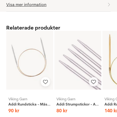
Visa mer information
Relaterade produkter
Viking Garn
Viking Garn
Viking 
Addi Rundsticka - Mässing
Addi Strumpstickor - Aluminium
90
kr
80
kr
140
k