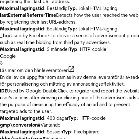
registering their last URL-address.
Maximal lagringstid
: Beständig
Typ
: Lokal HTML-lagring
lastExternalReferrerTime
Detects how the user reached the web
by registering their last URL-address.
Maximal lagringstid
: Beständig
Typ
: Lokal HTML-lagring
_fbp
Used by Facebook to deliver a series of advertisement produ
such as real time bidding from third party advertisers.
Maximal lagringstid
: 3 månader
Typ
: HTTP-cookie
Google
3
Läs mer om den här leverantören
En del av de uppgifter som samlas in av denna leverantör är avse
för personalisering och mätning av annonseringseffektivitet.
IDE
Used by Google DoubleClick to register and report the websit
user's actions after viewing or clicking one of the advertiser's ads 
the purpose of measuring the efficacy of an ad and to present
targeted ads to the user.
Maximal lagringstid
: 400 dagar
Typ
: HTTP-cookie
gmp\conversion#
Väntande
Maximal lagringstid
: Session
Typ
: Pixelspårare
ddm/activity/src=#
Väntande