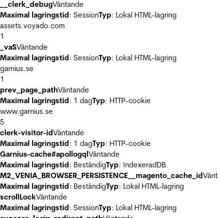
__clerk_debug
Väntande
Maximal lagringstid
: Session
Typ
: Lokal HTML-lagring
assets.voyado.com
1
_vaS
Väntande
Maximal lagringstid
: Session
Typ
: Lokal HTML-lagring
garnius.se
1
prev_page_path
Väntande
Maximal lagringstid
: 1 dag
Typ
: HTTP-cookie
www.garnius.se
5
clerk-visitor-id
Väntande
Maximal lagringstid
: 1 dag
Typ
: HTTP-cookie
Garnius-cache#apollogql
Väntande
Maximal lagringstid
: Beständig
Typ
: IndexeradDB
M2_VENIA_BROWSER_PERSISTENCE__magento_cache_id
Vän
Maximal lagringstid
: Beständig
Typ
: Lokal HTML-lagring
scrollLock
Väntande
Maximal lagringstid
: Session
Typ
: Lokal HTML-lagring