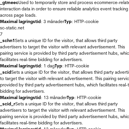
_gtmeec
Used to temporarily store and process ecommerce-relat
interaction data in order to ensure reliable analytics event tracking
across page loads.
Maximal lagringstid
: 3 månader
Typ
: HTTP-cookie
sc-static.net
7
_schn1
Sets a unique ID for the visitor, that allows third party
advertisers to target the visitor with relevant advertisement. This
pairing service is provided by third party advertisement hubs, whi
facilitates real-time bidding for advertisers.
Maximal lagringstid
: 1 dag
Typ
: HTTP-cookie
_scid
Sets a unique ID for the visitor, that allows third party advert
to target the visitor with relevant advertisement. This pairing servic
provided by third party advertisement hubs, which facilitates real-
bidding for advertisers.
Maximal lagringstid
: 13 månader
Typ
: HTTP-cookie
_scid_r
Sets a unique ID for the visitor, that allows third party
advertisers to target the visitor with relevant advertisement. This
pairing service is provided by third party advertisement hubs, whi
facilitates real-time bidding for advertisers.