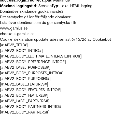
success_login_redirect_path
Väntande
Maximal lagringstid
: Session
Typ
: Lokal HTML-lagring
Domänöverskridande godkännande
2
Ditt samtycke gäller för följande domäner:
Lista över domäner som du ger samtycke till:
www.garnius.se
checkout.garnius.se
Cookie-deklaration uppdaterades senast 6/15/26 av
Cookiebot
[#IABV2_TITLE#]
[#IABV2_BODY_INTRO#]
[#IABV2_BODY_LEGITIMATE_INTEREST_INTRO#]
[#IABV2_BODY_PREFERENCE_INTRO#]
[#IABV2_LABEL_PURPOSES#]
[#IABV2_BODY_PURPOSES_INTRO#]
[#IABV2_BODY_PURPOSES#]
[#IABV2_LABEL_FEATURES#]
[#IABV2_BODY_FEATURES_INTRO#]
[#IABV2_BODY_FEATURES#]
[#IABV2_LABEL_PARTNERS#]
[#IABV2_BODY_PARTNERS_INTRO#]
[#IABV2_BODY_PARTNERS#]