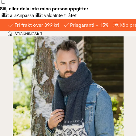
Sälj eller dela inte mina personuppgifter
Tillåt alla
Anpassa
Tillåt valda
Inte tillåtet
Fri frakt över 899 kr!
Prisgaranti + 15%
Köp pre
Hem
STICKNINGSKIT
>