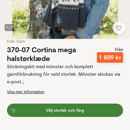
1
/
1
Dale Garn
370-07 Cortina mega
Från
1
809
kr
halstørklæde
Stickningskit med mönster och komplett
garnförbrukning för vald storlek. Mönster skickas via
e-post.;
Visa mer information
Välj storlek och färg