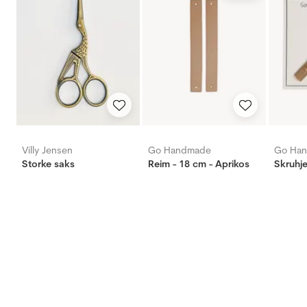
Villy Jensen
Go Handmade
Go Ha
Storke saks
Reim - 18 cm - Aprikos
Skruhje