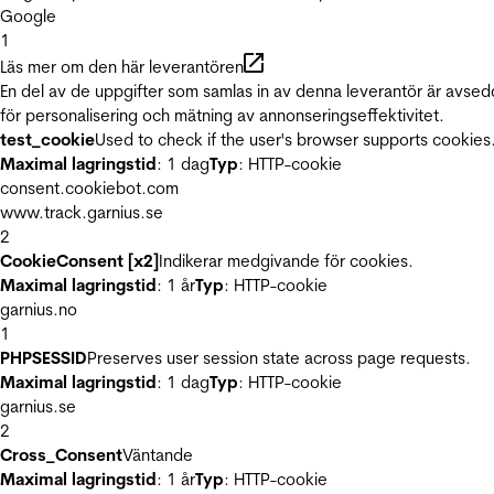
Google
1
Läs mer om den här leverantören
En del av de uppgifter som samlas in av denna leverantör är avse
för personalisering och mätning av annonseringseffektivitet.
test_cookie
Used to check if the user's browser supports cookies
Maximal lagringstid
: 1 dag
Typ
: HTTP-cookie
consent.cookiebot.com
www.track.garnius.se
2
CookieConsent [x2]
Indikerar medgivande för cookies.
Maximal lagringstid
: 1 år
Typ
: HTTP-cookie
garnius.no
1
PHPSESSID
Preserves user session state across page requests.
Maximal lagringstid
: 1 dag
Typ
: HTTP-cookie
garnius.se
2
Cross_Consent
Väntande
Maximal lagringstid
: 1 år
Typ
: HTTP-cookie