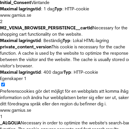
Initial_Consent
Väntande
Maximal lagringstid
: 1 dag
Typ
: HTTP-cookie
www.garnius.se
2
M2_VENIA_BROWSER_PERSISTENCE__cartId
Necessary for the
shopping cart functionality on the website.
Maximal lagringstid
: Beständig
Typ
: Lokal HTML-lagring
private_content_version
This cookie is necessary for the cache
function. A cache is used by the website to optimize the response
between the visitor and the website. The cache is usually stored o
visitor’s browser.
Maximal lagringstid
: 400 dagar
Typ
: HTTP-cookie
Egenskaper
1
Preferenscookies gör det möjligt för en webbplats att komma ihåg
information och ändra hur webbplatsen beter sig eller ser ut, sake
ditt föredragna språk eller den region du befinner dig i.
www.garnius.se
1
_ALGOLIA
Necessary in order to optimize the website's search-ba