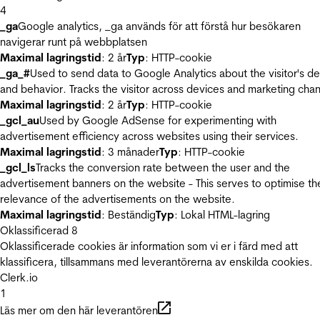
4
_ga
Google analytics, _ga används för att förstå hur besökaren
navigerar runt på webbplatsen
Maximal lagringstid
: 2 år
Typ
: HTTP-cookie
_ga_#
Used to send data to Google Analytics about the visitor's d
and behavior. Tracks the visitor across devices and marketing chan
Maximal lagringstid
: 2 år
Typ
: HTTP-cookie
_gcl_au
Used by Google AdSense for experimenting with
advertisement efficiency across websites using their services.
Maximal lagringstid
: 3 månader
Typ
: HTTP-cookie
_gcl_ls
Tracks the conversion rate between the user and the
advertisement banners on the website - This serves to optimise th
relevance of the advertisements on the website.
Maximal lagringstid
: Beständig
Typ
: Lokal HTML-lagring
Oklassificerad
8
Oklassificerade cookies är information som vi er i färd med att
klassificera, tillsammans med leverantörerna av enskilda cookies.
Clerk.io
1
Läs mer om den här leverantören