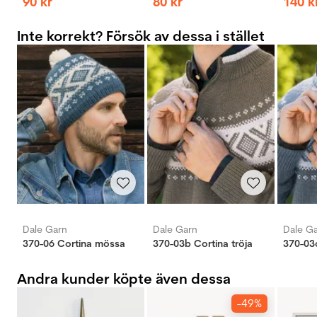
90
kr
80
kr
140
k
Inte korrekt? Försök av dessa i stället
Dale Garn
Dale Garn
Dale G
370-06 Cortina mössa
370-03b Cortina tröja
370-03c
Andra kunder köpte även dessa
-49%