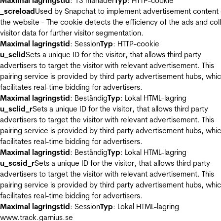
Maximal lagringstid
: 13 månader
Typ
: HTTP-cookie
_screload
Used by Snapchat to implement advertisement content
the website - The cookie detects the efficiency of the ads and col
visitor data for further visitor segmentation.
Maximal lagringstid
: Session
Typ
: HTTP-cookie
u_sclid
Sets a unique ID for the visitor, that allows third party
advertisers to target the visitor with relevant advertisement. This
pairing service is provided by third party advertisement hubs, whi
facilitates real-time bidding for advertisers.
Maximal lagringstid
: Beständig
Typ
: Lokal HTML-lagring
u_sclid_r
Sets a unique ID for the visitor, that allows third party
advertisers to target the visitor with relevant advertisement. This
pairing service is provided by third party advertisement hubs, whi
facilitates real-time bidding for advertisers.
Maximal lagringstid
: Beständig
Typ
: Lokal HTML-lagring
u_scsid_r
Sets a unique ID for the visitor, that allows third party
advertisers to target the visitor with relevant advertisement. This
pairing service is provided by third party advertisement hubs, whi
facilitates real-time bidding for advertisers.
Maximal lagringstid
: Session
Typ
: Lokal HTML-lagring
www.track.garnius.se