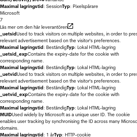
Maximal lagringstid
: Session
Typ
: Pixelspårare
Microsoft
7
Läs mer om den här leverantören
_uetsid
Used to track visitors on multiple websites, in order to pre
relevant advertisement based on the visitor's preferences.
Maximal lagringstid
: Beständig
Typ
: Lokal HTML-lagring
_uetsid_exp
Contains the expiry-date for the cookie with
corresponding name.
Maximal lagringstid
: Beständig
Typ
: Lokal HTML-lagring
_uetvid
Used to track visitors on multiple websites, in order to pre
relevant advertisement based on the visitor's preferences.
Maximal lagringstid
: Beständig
Typ
: Lokal HTML-lagring
_uetvid_exp
Contains the expiry-date for the cookie with
corresponding name.
Maximal lagringstid
: Beständig
Typ
: Lokal HTML-lagring
MUID
Used widely by Microsoft as a unique user ID. The cookie
enables user tracking by synchronising the ID across many Microso
domains.
Maximal lagringstid
: 1 år
Typ
: HTTP-cookie