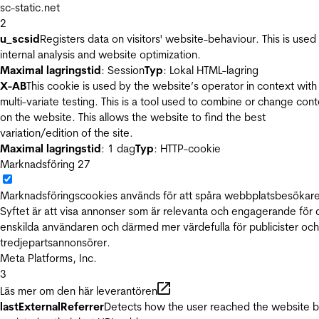
sc-static.net
2
u_scsid
Registers data on visitors' website-behaviour. This is used 
internal analysis and website optimization.
Maximal lagringstid
: Session
Typ
: Lokal HTML-lagring
X-AB
This cookie is used by the website’s operator in context with
multi-variate testing. This is a tool used to combine or change con
on the website. This allows the website to find the best
variation/edition of the site.
Maximal lagringstid
: 1 dag
Typ
: HTTP-cookie
Marknadsföring
27
Marknadsföringscookies används för att spåra webbplatsbesökare
Syftet är att visa annonser som är relevanta och engagerande för
enskilda användaren och därmed mer värdefulla för publicister och
tredjepartsannonsörer.
Meta Platforms, Inc.
3
Läs mer om den här leverantören
lastExternalReferrer
Detects how the user reached the website 