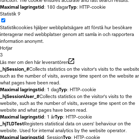
function. The cookie ensures accurate and fast search results.
Maximal lagringstid
: 180 dagar
Typ
: HTTP-cookie
Statistik
9
Statistikcookies hjälper webbplatsägare att förstå hur besökare
interagerar med webbplatser genom att samla in och rapportera
information anonymt.
Hotjar
3
Läs mer om den här leverantören
_hjSession_#
Collects statistics on the visitor's visits to the websit
such as the number of visits, average time spent on the website a
what pages have been read.
Maximal lagringstid
: 1 dag
Typ
: HTTP-cookie
_hjSessionUser_#
Collects statistics on the visitor's visits to the
website, such as the number of visits, average time spent on the
website and what pages have been read.
Maximal lagringstid
: 1 år
Typ
: HTTP-cookie
_hjTLDTest
Registers statistical data on users' behaviour on the
website. Used for internal analytics by the website operator.
Maximal lagringstid
: Session
Typ
: HTTP-cookie