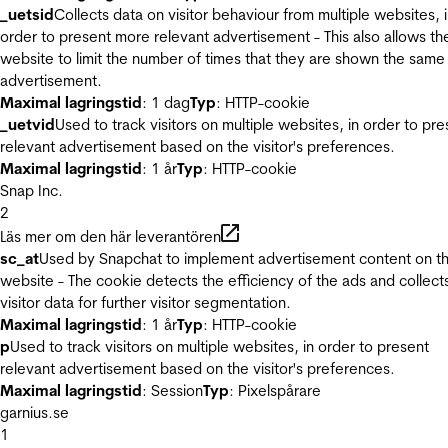
_uetsid
Collects data on visitor behaviour from multiple websites, 
order to present more relevant advertisement - This also allows th
website to limit the number of times that they are shown the same
advertisement.
Maximal lagringstid
: 1 dag
Typ
: HTTP-cookie
_uetvid
Used to track visitors on multiple websites, in order to pre
relevant advertisement based on the visitor's preferences.
Maximal lagringstid
: 1 år
Typ
: HTTP-cookie
Snap Inc.
2
Läs mer om den här leverantören
sc_at
Used by Snapchat to implement advertisement content on t
website - The cookie detects the efficiency of the ads and collect
visitor data for further visitor segmentation.
Maximal lagringstid
: 1 år
Typ
: HTTP-cookie
p
Used to track visitors on multiple websites, in order to present
relevant advertisement based on the visitor's preferences.
Maximal lagringstid
: Session
Typ
: Pixelspårare
garnius.se
1