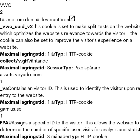
VWO
2
Läs mer om den här leverantören
_vwo_uuid_v2
This cookie is set to make split-tests on the websit
which optimizes the website's relevance towards the visitor – the
cookie can also be set to improve the visitor's experience on a
website.
Maximal lagringstid
: 1 år
Typ
: HTTP-cookie
collect/v.gif
Väntande
Maximal lagringstid
: Session
Typ
: Pixelspårare
assets.voyado.com
1
_va
Contains an visitor ID. This is used to identify the visitor upon r
entry to the website.
Maximal lagringstid
: 1 år
Typ
: HTTP-cookie
garnius.se
1
FPAU
Assigns a specific ID to the visitor. This allows the website to
determine the number of specific user-visits for analysis and statist
Maximal lagringstid
: 3 månader
Typ
: HTTP-cookie