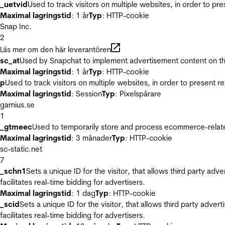
_uetvid
Used to track visitors on multiple websites, in order to pr
Maximal lagringstid
: 1 år
Typ
: HTTP-cookie
Snap Inc.
2
Läs mer om den här leverantören
sc_at
Used by Snapchat to implement advertisement content on the w
Maximal lagringstid
: 1 år
Typ
: HTTP-cookie
p
Used to track visitors on multiple websites, in order to present 
Maximal lagringstid
: Session
Typ
: Pixelspårare
garnius.se
1
_gtmeec
Used to temporarily store and process ecommerce-related 
Maximal lagringstid
: 3 månader
Typ
: HTTP-cookie
sc-static.net
7
_schn1
Sets a unique ID for the visitor, that allows third party adv
facilitates real-time bidding for advertisers.
Maximal lagringstid
: 1 dag
Typ
: HTTP-cookie
_scid
Sets a unique ID for the visitor, that allows third party adver
facilitates real-time bidding for advertisers.