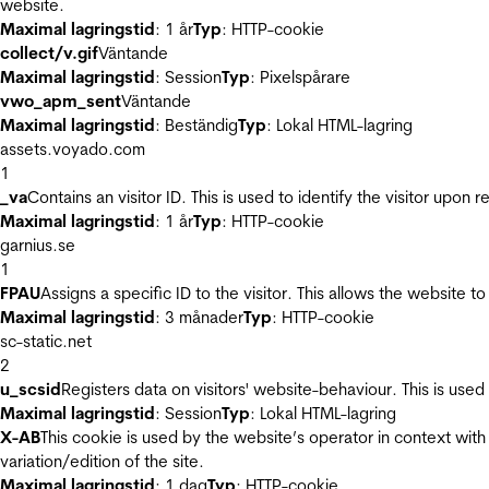
website.
Maximal lagringstid
: 1 år
Typ
: HTTP-cookie
collect/v.gif
Väntande
Maximal lagringstid
: Session
Typ
: Pixelspårare
vwo_apm_sent
Väntande
Maximal lagringstid
: Beständig
Typ
: Lokal HTML-lagring
assets.voyado.com
1
_va
Contains an visitor ID. This is used to identify the visitor upon 
Maximal lagringstid
: 1 år
Typ
: HTTP-cookie
garnius.se
1
FPAU
Assigns a specific ID to the visitor. This allows the website to
Maximal lagringstid
: 3 månader
Typ
: HTTP-cookie
sc-static.net
2
u_scsid
Registers data on visitors' website-behaviour. This is used 
Maximal lagringstid
: Session
Typ
: Lokal HTML-lagring
X-AB
This cookie is used by the website’s operator in context with 
variation/edition of the site.
Maximal lagringstid
: 1 dag
Typ
: HTTP-cookie