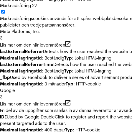
Marknadsföring
27
Marknadsföringscookies används för att spåra webbplatsbesökare.
publicister och tredjepartsannonsörer.
Meta Platforms, Inc.
3
Läs mer om den här leverantören
lastExternalReferrer
Detects how the user reached the website by 
Maximal lagringstid
: Beständig
Typ
: Lokal HTML-lagring
lastExternalReferrerTime
Detects how the user reached the websi
Maximal lagringstid
: Beständig
Typ
: Lokal HTML-lagring
_fbp
Used by Facebook to deliver a series of advertisement product
Maximal lagringstid
: 3 månader
Typ
: HTTP-cookie
Google
3
Läs mer om den här leverantören
En del av de uppgifter som samlas in av denna leverantör är avsed
IDE
Used by Google DoubleClick to register and report the website u
present targeted ads to the user.
Maximal lagringstid
: 400 dagar
Typ
: HTTP-cookie