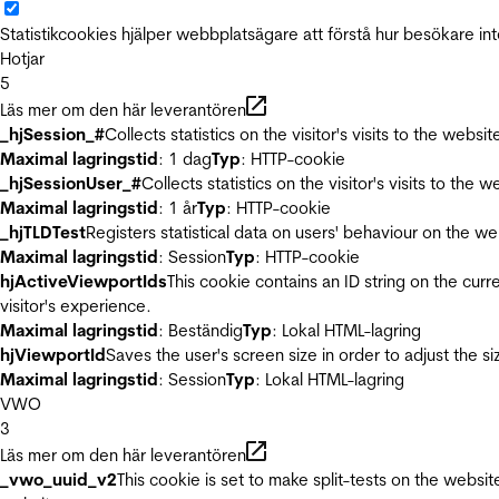
Statistikcookies hjälper webbplatsägare att förstå hur besökare 
Hotjar
5
Läs mer om den här leverantören
_hjSession_#
Collects statistics on the visitor's visits to the we
Maximal lagringstid
: 1 dag
Typ
: HTTP-cookie
_hjSessionUser_#
Collects statistics on the visitor's visits to t
Maximal lagringstid
: 1 år
Typ
: HTTP-cookie
_hjTLDTest
Registers statistical data on users' behaviour on the we
Maximal lagringstid
: Session
Typ
: HTTP-cookie
hjActiveViewportIds
This cookie contains an ID string on the curr
visitor's experience.
Maximal lagringstid
: Beständig
Typ
: Lokal HTML-lagring
hjViewportId
Saves the user's screen size in order to adjust the s
Maximal lagringstid
: Session
Typ
: Lokal HTML-lagring
VWO
3
Läs mer om den här leverantören
_vwo_uuid_v2
This cookie is set to make split-tests on the websi