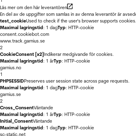
1
Läs mer om den här leverantören
En del av de uppgifter som samlas in av denna leverantör är avsed
test_cookie
Used to check if the user's browser supports cookies
Maximal lagringstid
: 1 dag
Typ
: HTTP-cookie
consent.cookiebot.com
www.track.garnius.se
2
CookieConsent [x2]
Indikerar medgivande för cookies.
Maximal lagringstid
: 1 år
Typ
: HTTP-cookie
garnius.no
1
PHPSESSID
Preserves user session state across page requests.
Maximal lagringstid
: 1 dag
Typ
: HTTP-cookie
garnius.se
2
Cross_Consent
Väntande
Maximal lagringstid
: 1 år
Typ
: HTTP-cookie
Initial_Consent
Väntande
Maximal lagringstid
: 1 dag
Typ
: HTTP-cookie
sc-static.net