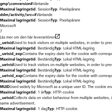
gmp\conversion#
Väntande
Maximal lagringstid
: Session
Typ
: Pixelspårare
ddm/activity/src=#
Väntande
Maximal lagringstid
: Session
Typ
: Pixelspårare
Microsoft
7
Läs mer om den här leverantören
_uetsid
Used to track visitors on multiple websites, in order to pr
Maximal lagringstid
: Beständig
Typ
: Lokal HTML-lagring
_uetsid_exp
Contains the expiry-date for the cookie with corres
Maximal lagringstid
: Beständig
Typ
: Lokal HTML-lagring
_uetvid
Used to track visitors on multiple websites, in order to pr
Maximal lagringstid
: Beständig
Typ
: Lokal HTML-lagring
_uetvid_exp
Contains the expiry-date for the cookie with corres
Maximal lagringstid
: Beständig
Typ
: Lokal HTML-lagring
MUID
Used widely by Microsoft as a unique user ID. The cookie en
Maximal lagringstid
: 1 år
Typ
: HTTP-cookie
_uetsid
Collects data on visitor behaviour from multiple websites, 
same advertisement.
Maximal lagringstid
: 1 dag
Typ
: HTTP-cookie