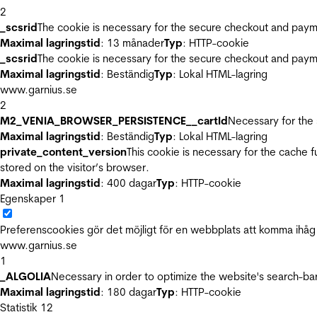
2
_scsrid
The cookie is necessary for the secure checkout and payme
Maximal lagringstid
: 13 månader
Typ
: HTTP-cookie
_scsrid
The cookie is necessary for the secure checkout and payme
Maximal lagringstid
: Beständig
Typ
: Lokal HTML-lagring
www.garnius.se
2
M2_VENIA_BROWSER_PERSISTENCE__cartId
Necessary for the 
Maximal lagringstid
: Beständig
Typ
: Lokal HTML-lagring
private_content_version
This cookie is necessary for the cache 
stored on the visitor’s browser.
Maximal lagringstid
: 400 dagar
Typ
: HTTP-cookie
Egenskaper
1
Preferenscookies gör det möjligt för en webbplats att komma ihåg i
www.garnius.se
1
_ALGOLIA
Necessary in order to optimize the website's search-bar
Maximal lagringstid
: 180 dagar
Typ
: HTTP-cookie
Statistik
12