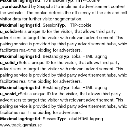
Maximal lagringstid
: 13 månader
Typ
: HTTP-cookie
_screload
Used by Snapchat to implement advertisement content
the website - The cookie detects the efficiency of the ads and col
visitor data for further visitor segmentation.
Maximal lagringstid
: Session
Typ
: HTTP-cookie
u_sclid
Sets a unique ID for the visitor, that allows third party
advertisers to target the visitor with relevant advertisement. This
pairing service is provided by third party advertisement hubs, whi
facilitates real-time bidding for advertisers.
Maximal lagringstid
: Beständig
Typ
: Lokal HTML-lagring
u_sclid_r
Sets a unique ID for the visitor, that allows third party
advertisers to target the visitor with relevant advertisement. This
pairing service is provided by third party advertisement hubs, whi
facilitates real-time bidding for advertisers.
Maximal lagringstid
: Beständig
Typ
: Lokal HTML-lagring
u_scsid_r
Sets a unique ID for the visitor, that allows third party
advertisers to target the visitor with relevant advertisement. This
pairing service is provided by third party advertisement hubs, whi
facilitates real-time bidding for advertisers.
Maximal lagringstid
: Session
Typ
: Lokal HTML-lagring
www.track.garnius.se