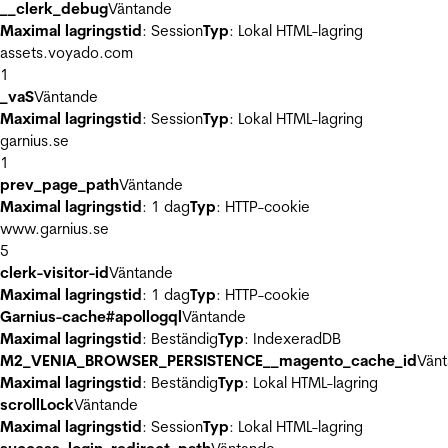
__clerk_debug
Väntande
Maximal lagringstid
: Session
Typ
: Lokal HTML-lagring
assets.voyado.com
1
_vaS
Väntande
Maximal lagringstid
: Session
Typ
: Lokal HTML-lagring
garnius.se
1
prev_page_path
Väntande
Maximal lagringstid
: 1 dag
Typ
: HTTP-cookie
www.garnius.se
5
clerk-visitor-id
Väntande
Maximal lagringstid
: 1 dag
Typ
: HTTP-cookie
Garnius-cache#apollogql
Väntande
Maximal lagringstid
: Beständig
Typ
: IndexeradDB
M2_VENIA_BROWSER_PERSISTENCE__magento_cache_id
Vän
Maximal lagringstid
: Beständig
Typ
: Lokal HTML-lagring
scrollLock
Väntande
Maximal lagringstid
: Session
Typ
: Lokal HTML-lagring