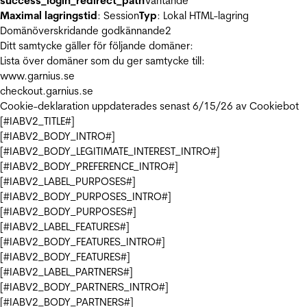
success_login_redirect_path
Väntande
Maximal lagringstid
: Session
Typ
: Lokal HTML-lagring
Domänöverskridande godkännande
2
Ditt samtycke gäller för följande domäner:
Lista över domäner som du ger samtycke till:
www.garnius.se
checkout.garnius.se
Cookie-deklaration uppdaterades senast 6/15/26 av
Cookiebot
[#IABV2_TITLE#]
[#IABV2_BODY_INTRO#]
[#IABV2_BODY_LEGITIMATE_INTEREST_INTRO#]
[#IABV2_BODY_PREFERENCE_INTRO#]
[#IABV2_LABEL_PURPOSES#]
[#IABV2_BODY_PURPOSES_INTRO#]
[#IABV2_BODY_PURPOSES#]
[#IABV2_LABEL_FEATURES#]
[#IABV2_BODY_FEATURES_INTRO#]
[#IABV2_BODY_FEATURES#]
[#IABV2_LABEL_PARTNERS#]
[#IABV2_BODY_PARTNERS_INTRO#]
[#IABV2_BODY_PARTNERS#]