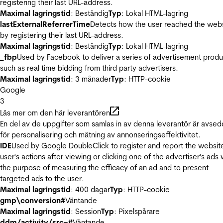
registering their last URL-address.
Maximal lagringstid
: Beständig
Typ
: Lokal HTML-lagring
lastExternalReferrerTime
Detects how the user reached the web
by registering their last URL-address.
Maximal lagringstid
: Beständig
Typ
: Lokal HTML-lagring
_fbp
Used by Facebook to deliver a series of advertisement produ
such as real time bidding from third party advertisers.
Maximal lagringstid
: 3 månader
Typ
: HTTP-cookie
Google
3
Läs mer om den här leverantören
En del av de uppgifter som samlas in av denna leverantör är avse
för personalisering och mätning av annonseringseffektivitet.
IDE
Used by Google DoubleClick to register and report the websit
user's actions after viewing or clicking one of the advertiser's ads 
the purpose of measuring the efficacy of an ad and to present
targeted ads to the user.
Maximal lagringstid
: 400 dagar
Typ
: HTTP-cookie
gmp\conversion#
Väntande
Maximal lagringstid
: Session
Typ
: Pixelspårare
ddm/activity/src=#
Väntande