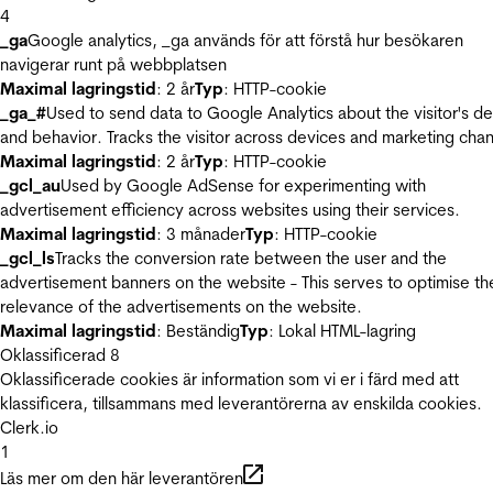
4
_ga
Google analytics, _ga används för att förstå hur besökaren
navigerar runt på webbplatsen
Maximal lagringstid
: 2 år
Typ
: HTTP-cookie
_ga_#
Used to send data to Google Analytics about the visitor's d
and behavior. Tracks the visitor across devices and marketing chan
Maximal lagringstid
: 2 år
Typ
: HTTP-cookie
_gcl_au
Used by Google AdSense for experimenting with
advertisement efficiency across websites using their services.
Maximal lagringstid
: 3 månader
Typ
: HTTP-cookie
_gcl_ls
Tracks the conversion rate between the user and the
advertisement banners on the website - This serves to optimise th
relevance of the advertisements on the website.
Maximal lagringstid
: Beständig
Typ
: Lokal HTML-lagring
Oklassificerad
8
Oklassificerade cookies är information som vi er i färd med att
klassificera, tillsammans med leverantörerna av enskilda cookies.
Clerk.io
1
Läs mer om den här leverantören