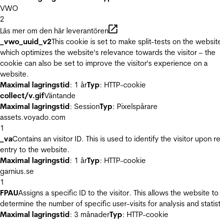
VWO
2
Läs mer om den här leverantören
_vwo_uuid_v2
This cookie is set to make split-tests on the websit
which optimizes the website's relevance towards the visitor – the
cookie can also be set to improve the visitor's experience on a
website.
Maximal lagringstid
: 1 år
Typ
: HTTP-cookie
collect/v.gif
Väntande
Maximal lagringstid
: Session
Typ
: Pixelspårare
assets.voyado.com
1
_va
Contains an visitor ID. This is used to identify the visitor upon r
entry to the website.
Maximal lagringstid
: 1 år
Typ
: HTTP-cookie
garnius.se
1
FPAU
Assigns a specific ID to the visitor. This allows the website to
determine the number of specific user-visits for analysis and statist
Maximal lagringstid
: 3 månader
Typ
: HTTP-cookie