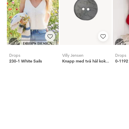
Drops
Villy Jensen
Drops
230-1 White Sails
Knapp med två hål kokos ljus blå, 20mm
0-1192