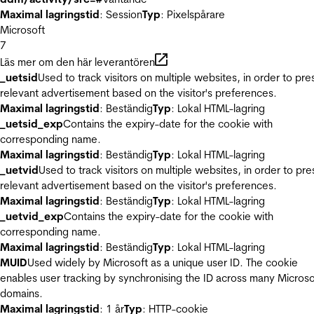
Maximal lagringstid
: Session
Typ
: Pixelspårare
Microsoft
7
Läs mer om den här leverantören
_uetsid
Used to track visitors on multiple websites, in order to pre
relevant advertisement based on the visitor's preferences.
Maximal lagringstid
: Beständig
Typ
: Lokal HTML-lagring
_uetsid_exp
Contains the expiry-date for the cookie with
corresponding name.
Maximal lagringstid
: Beständig
Typ
: Lokal HTML-lagring
_uetvid
Used to track visitors on multiple websites, in order to pre
relevant advertisement based on the visitor's preferences.
Maximal lagringstid
: Beständig
Typ
: Lokal HTML-lagring
_uetvid_exp
Contains the expiry-date for the cookie with
corresponding name.
Maximal lagringstid
: Beständig
Typ
: Lokal HTML-lagring
MUID
Used widely by Microsoft as a unique user ID. The cookie
enables user tracking by synchronising the ID across many Microso
domains.
Maximal lagringstid
: 1 år
Typ
: HTTP-cookie