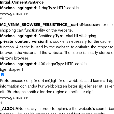
Initial_Consent
Väntande
Maximal lagringstid
: 1 dag
Typ
: HTTP-cookie
www.garnius.se
2
M2_VENIA_BROWSER_PERSISTENCE__cartId
Necessary for the
shopping cart functionality on the website.
Maximal lagringstid
: Beständig
Typ
: Lokal HTML-lagring
private_content_version
This cookie is necessary for the cache
function. A cache is used by the website to optimize the response
between the visitor and the website. The cache is usually stored o
visitor’s browser.
Maximal lagringstid
: 400 dagar
Typ
: HTTP-cookie
Egenskaper
1
Preferenscookies gör det möjligt för en webbplats att komma ihåg
information och ändra hur webbplatsen beter sig eller ser ut, sake
ditt föredragna språk eller den region du befinner dig i.
www.garnius.se
1
_ALGOLIA
Necessary in order to optimize the website's search-ba