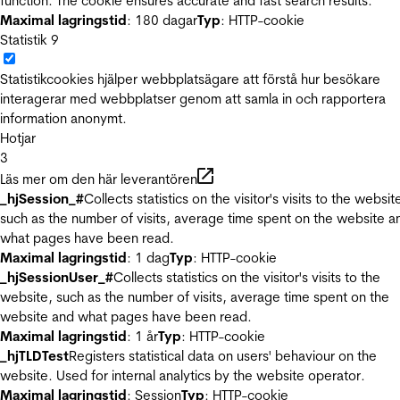
function. The cookie ensures accurate and fast search results.
Maximal lagringstid
: 180 dagar
Typ
: HTTP-cookie
Statistik
9
Statistikcookies hjälper webbplatsägare att förstå hur besökare
interagerar med webbplatser genom att samla in och rapportera
information anonymt.
Hotjar
3
Läs mer om den här leverantören
_hjSession_#
Collects statistics on the visitor's visits to the websit
such as the number of visits, average time spent on the website a
what pages have been read.
Maximal lagringstid
: 1 dag
Typ
: HTTP-cookie
_hjSessionUser_#
Collects statistics on the visitor's visits to the
website, such as the number of visits, average time spent on the
website and what pages have been read.
Maximal lagringstid
: 1 år
Typ
: HTTP-cookie
_hjTLDTest
Registers statistical data on users' behaviour on the
website. Used for internal analytics by the website operator.
Maximal lagringstid
: Session
Typ
: HTTP-cookie