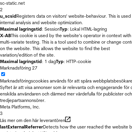
sc-static.net
2
u_scsid
Registers data on visitors' website-behaviour. This is used 
internal analysis and website optimization.
Maximal lagringstid
: Session
Typ
: Lokal HTML-lagring
X-AB
This cookie is used by the website’s operator in context with
multi-variate testing. This is a tool used to combine or change con
on the website. This allows the website to find the best
variation/edition of the site.
Maximal lagringstid
: 1 dag
Typ
: HTTP-cookie
Marknadsföring
27
Marknadsföringscookies används för att spåra webbplatsbesökare
Syftet är att visa annonser som är relevanta och engagerande för
enskilda användaren och därmed mer värdefulla för publicister och
tredjepartsannonsörer.
Meta Platforms, Inc.
3
Läs mer om den här leverantören
lastExternalReferrer
Detects how the user reached the website 