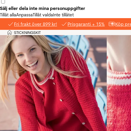
Sälj eller dela inte mina personuppgifter
Tillåt alla
Anpassa
Tillåt valda
Inte tillåtet
Fri frakt över 899 kr!
Prisgaranti + 15%
Köp pre
Hem
STICKNINGSKIT
>