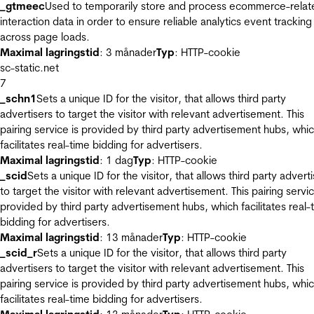
_gtmeec
Used to temporarily store and process ecommerce-relat
interaction data in order to ensure reliable analytics event tracking
across page loads.
Maximal lagringstid
: 3 månader
Typ
: HTTP-cookie
sc-static.net
7
_schn1
Sets a unique ID for the visitor, that allows third party
advertisers to target the visitor with relevant advertisement. This
pairing service is provided by third party advertisement hubs, whi
facilitates real-time bidding for advertisers.
Maximal lagringstid
: 1 dag
Typ
: HTTP-cookie
_scid
Sets a unique ID for the visitor, that allows third party advert
to target the visitor with relevant advertisement. This pairing servic
provided by third party advertisement hubs, which facilitates real-
bidding for advertisers.
Maximal lagringstid
: 13 månader
Typ
: HTTP-cookie
_scid_r
Sets a unique ID for the visitor, that allows third party
advertisers to target the visitor with relevant advertisement. This
pairing service is provided by third party advertisement hubs, whi
facilitates real-time bidding for advertisers.