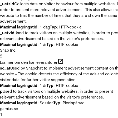
_uetsid
Collects data on visitor behaviour from multiple websites, 
order to present more relevant advertisement - This also allows th
website to limit the number of times that they are shown the same
advertisement.
Maximal lagringstid
: 1 dag
Typ
: HTTP-cookie
_uetvid
Used to track visitors on multiple websites, in order to pre
relevant advertisement based on the visitor's preferences.
Maximal lagringstid
: 1 år
Typ
: HTTP-cookie
Snap Inc.
2
Läs mer om den här leverantören
sc_at
Used by Snapchat to implement advertisement content on t
website - The cookie detects the efficiency of the ads and collect
visitor data for further visitor segmentation.
Maximal lagringstid
: 1 år
Typ
: HTTP-cookie
p
Used to track visitors on multiple websites, in order to present
relevant advertisement based on the visitor's preferences.
Maximal lagringstid
: Session
Typ
: Pixelspårare
garnius.se
1