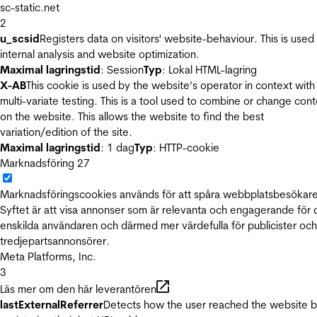
sc-static.net
2
u_scsid
Registers data on visitors' website-behaviour. This is used 
internal analysis and website optimization.
Maximal lagringstid
: Session
Typ
: Lokal HTML-lagring
X-AB
This cookie is used by the website’s operator in context with
multi-variate testing. This is a tool used to combine or change con
on the website. This allows the website to find the best
variation/edition of the site.
Maximal lagringstid
: 1 dag
Typ
: HTTP-cookie
Marknadsföring
27
Marknadsföringscookies används för att spåra webbplatsbesökare
Syftet är att visa annonser som är relevanta och engagerande för
enskilda användaren och därmed mer värdefulla för publicister och
tredjepartsannonsörer.
Meta Platforms, Inc.
3
Läs mer om den här leverantören
lastExternalReferrer
Detects how the user reached the website 