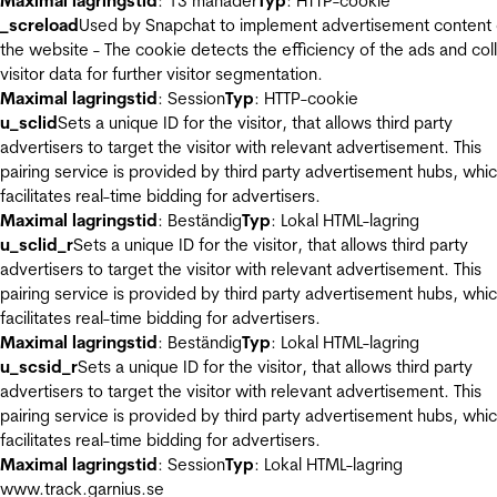
Maximal lagringstid
: 13 månader
Typ
: HTTP-cookie
_screload
Used by Snapchat to implement advertisement content
the website - The cookie detects the efficiency of the ads and col
visitor data for further visitor segmentation.
Maximal lagringstid
: Session
Typ
: HTTP-cookie
u_sclid
Sets a unique ID for the visitor, that allows third party
advertisers to target the visitor with relevant advertisement. This
pairing service is provided by third party advertisement hubs, whi
facilitates real-time bidding for advertisers.
Maximal lagringstid
: Beständig
Typ
: Lokal HTML-lagring
u_sclid_r
Sets a unique ID for the visitor, that allows third party
advertisers to target the visitor with relevant advertisement. This
pairing service is provided by third party advertisement hubs, whi
facilitates real-time bidding for advertisers.
Maximal lagringstid
: Beständig
Typ
: Lokal HTML-lagring
u_scsid_r
Sets a unique ID for the visitor, that allows third party
advertisers to target the visitor with relevant advertisement. This
pairing service is provided by third party advertisement hubs, whi
facilitates real-time bidding for advertisers.
Maximal lagringstid
: Session
Typ
: Lokal HTML-lagring
www.track.garnius.se