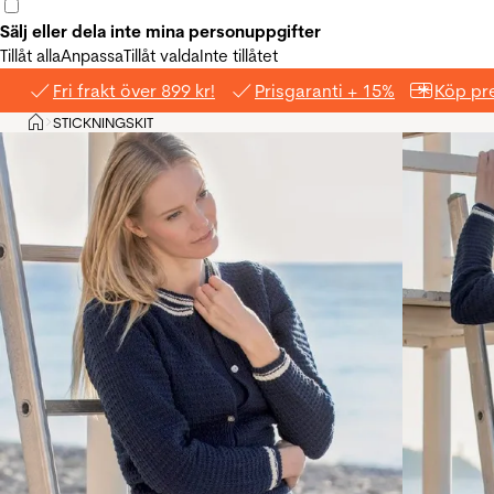
Sälj eller dela inte mina personuppgifter
Tillåt alla
Anpassa
Tillåt valda
Inte tillåtet
Fri frakt över 899 kr!
Prisgaranti + 15%
Köp pre
Hem
STICKNINGSKIT
>