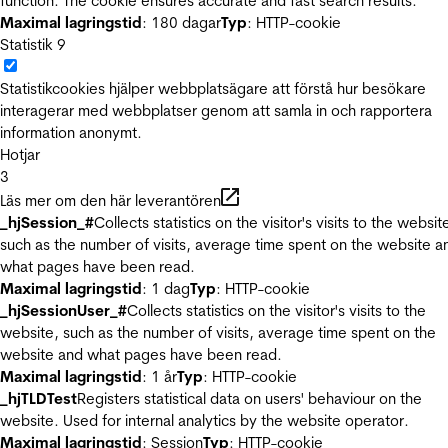
function. The cookie ensures accurate and fast search results.
Maximal lagringstid
: 180 dagar
Typ
: HTTP-cookie
Statistik
9
Statistikcookies hjälper webbplatsägare att förstå hur besökare
interagerar med webbplatser genom att samla in och rapportera
information anonymt.
Hotjar
3
Läs mer om den här leverantören
_hjSession_#
Collects statistics on the visitor's visits to the websit
such as the number of visits, average time spent on the website a
what pages have been read.
Maximal lagringstid
: 1 dag
Typ
: HTTP-cookie
_hjSessionUser_#
Collects statistics on the visitor's visits to the
website, such as the number of visits, average time spent on the
website and what pages have been read.
Maximal lagringstid
: 1 år
Typ
: HTTP-cookie
_hjTLDTest
Registers statistical data on users' behaviour on the
website. Used for internal analytics by the website operator.
Maximal lagringstid
: Session
Typ
: HTTP-cookie