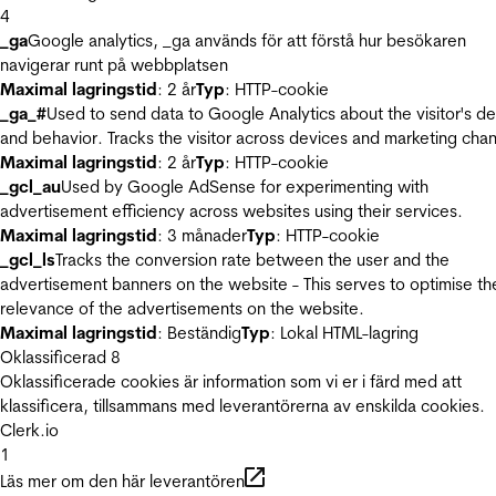
4
_ga
Google analytics, _ga används för att förstå hur besökaren
navigerar runt på webbplatsen
Maximal lagringstid
: 2 år
Typ
: HTTP-cookie
_ga_#
Used to send data to Google Analytics about the visitor's d
and behavior. Tracks the visitor across devices and marketing chan
Maximal lagringstid
: 2 år
Typ
: HTTP-cookie
_gcl_au
Used by Google AdSense for experimenting with
advertisement efficiency across websites using their services.
Maximal lagringstid
: 3 månader
Typ
: HTTP-cookie
_gcl_ls
Tracks the conversion rate between the user and the
advertisement banners on the website - This serves to optimise th
relevance of the advertisements on the website.
Maximal lagringstid
: Beständig
Typ
: Lokal HTML-lagring
Oklassificerad
8
Oklassificerade cookies är information som vi er i färd med att
klassificera, tillsammans med leverantörerna av enskilda cookies.
Clerk.io
1
Läs mer om den här leverantören