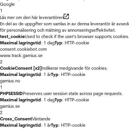
Google
1
Läs mer om den här leverantören
En del av de uppgifter som samlas in av denna leverantör är avse
för personalisering och mätning av annonseringseffektivitet.
test_cookie
Used to check if the user's browser supports cookies
Maximal lagringstid
: 1 dag
Typ
: HTTP-cookie
consent.cookiebot.com
www.track.garnius.se
2
CookieConsent [x2]
Indikerar medgivande för cookies.
Maximal lagringstid
: 1 år
Typ
: HTTP-cookie
garnius.no
1
PHPSESSID
Preserves user session state across page requests.
Maximal lagringstid
: 1 dag
Typ
: HTTP-cookie
garnius.se
2
Cross_Consent
Väntande
Maximal lagringstid
: 1 år
Typ
: HTTP-cookie