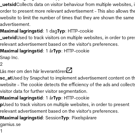
_uetsid
Collects data on visitor behaviour from multiple websites, 
order to present more relevant advertisement - This also allows th
website to limit the number of times that they are shown the same
advertisement.
Maximal lagringstid
: 1 dag
Typ
: HTTP-cookie
_uetvid
Used to track visitors on multiple websites, in order to pre
relevant advertisement based on the visitor's preferences.
Maximal lagringstid
: 1 år
Typ
: HTTP-cookie
Snap Inc.
2
Läs mer om den här leverantören
sc_at
Used by Snapchat to implement advertisement content on t
website - The cookie detects the efficiency of the ads and collect
visitor data for further visitor segmentation.
Maximal lagringstid
: 1 år
Typ
: HTTP-cookie
p
Used to track visitors on multiple websites, in order to present
relevant advertisement based on the visitor's preferences.
Maximal lagringstid
: Session
Typ
: Pixelspårare
garnius.se
1