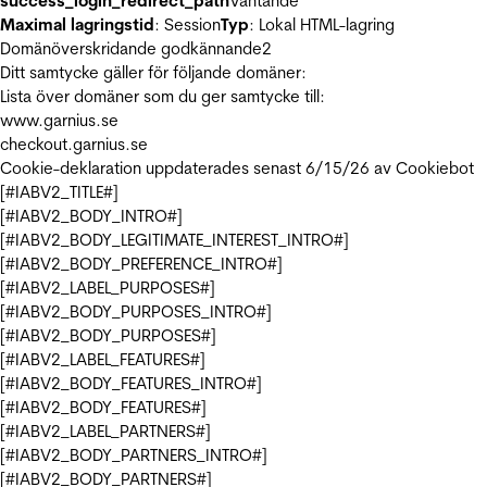
success_login_redirect_path
Väntande
Maximal lagringstid
: Session
Typ
: Lokal HTML-lagring
Domänöverskridande godkännande
2
Ditt samtycke gäller för följande domäner:
Lista över domäner som du ger samtycke till:
www.garnius.se
checkout.garnius.se
Cookie-deklaration uppdaterades senast 6/15/26 av
Cookiebot
[#IABV2_TITLE#]
[#IABV2_BODY_INTRO#]
[#IABV2_BODY_LEGITIMATE_INTEREST_INTRO#]
[#IABV2_BODY_PREFERENCE_INTRO#]
[#IABV2_LABEL_PURPOSES#]
[#IABV2_BODY_PURPOSES_INTRO#]
[#IABV2_BODY_PURPOSES#]
[#IABV2_LABEL_FEATURES#]
[#IABV2_BODY_FEATURES_INTRO#]
[#IABV2_BODY_FEATURES#]
[#IABV2_LABEL_PARTNERS#]
[#IABV2_BODY_PARTNERS_INTRO#]
[#IABV2_BODY_PARTNERS#]