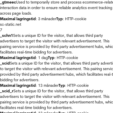
_gtmeec
Used to temporarily store and process ecommerce-relat
interaction data in order to ensure reliable analytics event tracking
across page loads.
Maximal lagringstid
: 3 månader
Typ
: HTTP-cookie
sc-static.net
7
_schn1
Sets a unique ID for the visitor, that allows third party
advertisers to target the visitor with relevant advertisement. This
pairing service is provided by third party advertisement hubs, whi
facilitates real-time bidding for advertisers.
Maximal lagringstid
: 1 dag
Typ
: HTTP-cookie
_scid
Sets a unique ID for the visitor, that allows third party advert
to target the visitor with relevant advertisement. This pairing servic
provided by third party advertisement hubs, which facilitates real-
bidding for advertisers.
Maximal lagringstid
: 13 månader
Typ
: HTTP-cookie
_scid_r
Sets a unique ID for the visitor, that allows third party
advertisers to target the visitor with relevant advertisement. This
pairing service is provided by third party advertisement hubs, whi
facilitates real-time bidding for advertisers.