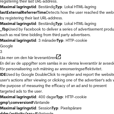
registering their last URL-address.
Maximal lagringstid
: Beständig
Typ
: Lokal HTML-lagring
lastExternalReferrerTime
Detects how the user reached the web
by registering their last URL-address.
Maximal lagringstid
: Beständig
Typ
: Lokal HTML-lagring
_fbp
Used by Facebook to deliver a series of advertisement produ
such as real time bidding from third party advertisers.
Maximal lagringstid
: 3 månader
Typ
: HTTP-cookie
Google
3
Läs mer om den här leverantören
En del av de uppgifter som samlas in av denna leverantör är avse
för personalisering och mätning av annonseringseffektivitet.
IDE
Used by Google DoubleClick to register and report the websit
user's actions after viewing or clicking one of the advertiser's ads 
the purpose of measuring the efficacy of an ad and to present
targeted ads to the user.
Maximal lagringstid
: 400 dagar
Typ
: HTTP-cookie
gmp\conversion#
Väntande
Maximal lagringstid
: Session
Typ
: Pixelspårare
ddm/activity/src=#
Väntande