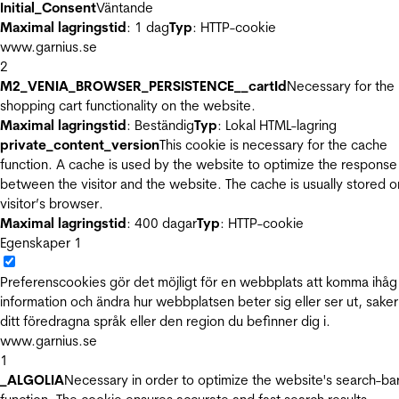
Initial_Consent
Väntande
Maximal lagringstid
: 1 dag
Typ
: HTTP-cookie
www.garnius.se
2
M2_VENIA_BROWSER_PERSISTENCE__cartId
Necessary for the
shopping cart functionality on the website.
Maximal lagringstid
: Beständig
Typ
: Lokal HTML-lagring
private_content_version
This cookie is necessary for the cache
function. A cache is used by the website to optimize the response
between the visitor and the website. The cache is usually stored o
visitor’s browser.
Maximal lagringstid
: 400 dagar
Typ
: HTTP-cookie
Egenskaper
1
Preferenscookies gör det möjligt för en webbplats att komma ihåg
information och ändra hur webbplatsen beter sig eller ser ut, sake
ditt föredragna språk eller den region du befinner dig i.
www.garnius.se
1
_ALGOLIA
Necessary in order to optimize the website's search-ba