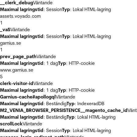
__clerk_debug
Väntande
Maximal lagringstid
: Session
Typ
: Lokal HTML-lagring
assets.voyado.com
1
_vaS
Väntande
Maximal lagringstid
: Session
Typ
: Lokal HTML-lagring
garnius.se
1
prev_page_path
Väntande
Maximal lagringstid
: 1 dag
Typ
: HTTP-cookie
www.garnius.se
5
clerk-visitor-id
Väntande
Maximal lagringstid
: 1 dag
Typ
: HTTP-cookie
Garnius-cache#apollogql
Väntande
Maximal lagringstid
: Beständig
Typ
: IndexeradDB
M2_VENIA_BROWSER_PERSISTENCE__magento_cache_id
Vän
Maximal lagringstid
: Beständig
Typ
: Lokal HTML-lagring
scrollLock
Väntande
Maximal lagringstid
: Session
Typ
: Lokal HTML-lagring