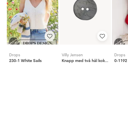
Drops
Villy Jensen
Drops
230-1 White Sails
Knapp med två hål kokos ljus blå, 20mm
0-1192