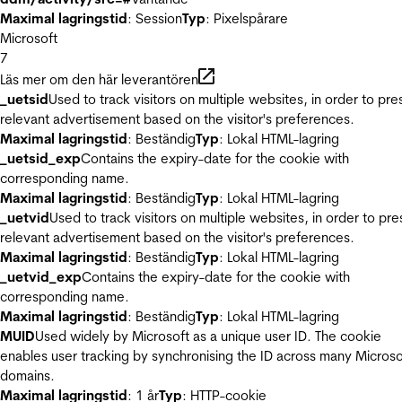
Maximal lagringstid
: Session
Typ
: Pixelspårare
Microsoft
7
Läs mer om den här leverantören
_uetsid
Used to track visitors on multiple websites, in order to pre
relevant advertisement based on the visitor's preferences.
Maximal lagringstid
: Beständig
Typ
: Lokal HTML-lagring
_uetsid_exp
Contains the expiry-date for the cookie with
corresponding name.
Maximal lagringstid
: Beständig
Typ
: Lokal HTML-lagring
_uetvid
Used to track visitors on multiple websites, in order to pre
relevant advertisement based on the visitor's preferences.
Maximal lagringstid
: Beständig
Typ
: Lokal HTML-lagring
_uetvid_exp
Contains the expiry-date for the cookie with
corresponding name.
Maximal lagringstid
: Beständig
Typ
: Lokal HTML-lagring
MUID
Used widely by Microsoft as a unique user ID. The cookie
enables user tracking by synchronising the ID across many Microso
domains.
Maximal lagringstid
: 1 år
Typ
: HTTP-cookie