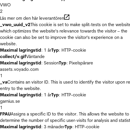
VWO
2
Läs mer om den här leverantören
_vwo_uuid_v2
This cookie is set to make split-tests on the websit
which optimizes the website's relevance towards the visitor – the
cookie can also be set to improve the visitor's experience on a
website.
Maximal lagringstid
: 1 år
Typ
: HTTP-cookie
collect/v.gif
Väntande
Maximal lagringstid
: Session
Typ
: Pixelspårare
assets.voyado.com
1
_va
Contains an visitor ID. This is used to identify the visitor upon r
entry to the website.
Maximal lagringstid
: 1 år
Typ
: HTTP-cookie
garnius.se
1
FPAU
Assigns a specific ID to the visitor. This allows the website to
determine the number of specific user-visits for analysis and statist
Maximal lagringstid
: 3 månader
Typ
: HTTP-cookie