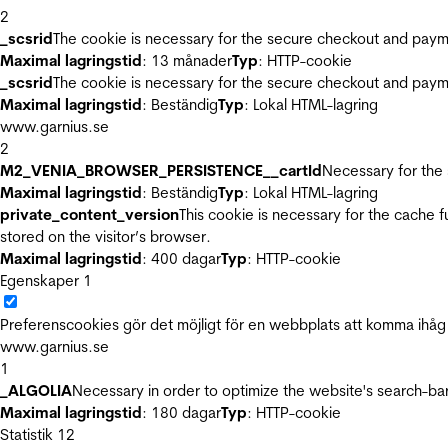
2
_scsrid
The cookie is necessary for the secure checkout and payme
Maximal lagringstid
: 13 månader
Typ
: HTTP-cookie
_scsrid
The cookie is necessary for the secure checkout and payme
Maximal lagringstid
: Beständig
Typ
: Lokal HTML-lagring
www.garnius.se
2
M2_VENIA_BROWSER_PERSISTENCE__cartId
Necessary for the 
Maximal lagringstid
: Beständig
Typ
: Lokal HTML-lagring
private_content_version
This cookie is necessary for the cache 
stored on the visitor’s browser.
Maximal lagringstid
: 400 dagar
Typ
: HTTP-cookie
Egenskaper
1
Preferenscookies gör det möjligt för en webbplats att komma ihåg i
www.garnius.se
1
_ALGOLIA
Necessary in order to optimize the website's search-bar
Maximal lagringstid
: 180 dagar
Typ
: HTTP-cookie
Statistik
12