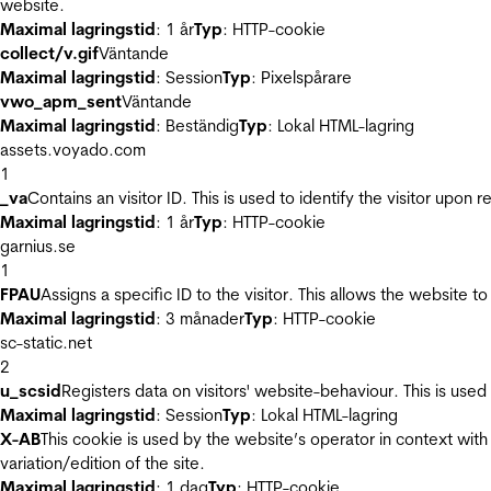
website.
Maximal lagringstid
: 1 år
Typ
: HTTP-cookie
collect/v.gif
Väntande
Maximal lagringstid
: Session
Typ
: Pixelspårare
vwo_apm_sent
Väntande
Maximal lagringstid
: Beständig
Typ
: Lokal HTML-lagring
assets.voyado.com
1
_va
Contains an visitor ID. This is used to identify the visitor upon 
Maximal lagringstid
: 1 år
Typ
: HTTP-cookie
garnius.se
1
FPAU
Assigns a specific ID to the visitor. This allows the website to
Maximal lagringstid
: 3 månader
Typ
: HTTP-cookie
sc-static.net
2
u_scsid
Registers data on visitors' website-behaviour. This is used 
Maximal lagringstid
: Session
Typ
: Lokal HTML-lagring
X-AB
This cookie is used by the website’s operator in context with 
variation/edition of the site.
Maximal lagringstid
: 1 dag
Typ
: HTTP-cookie