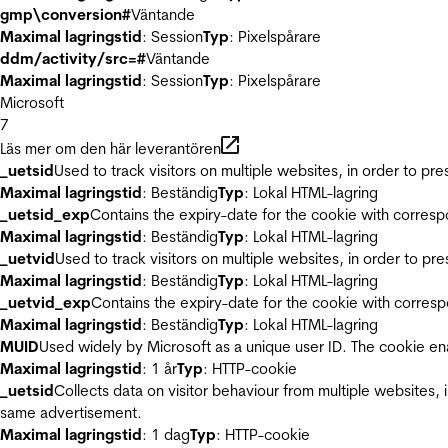
gmp\conversion#
Väntande
Maximal lagringstid
: Session
Typ
: Pixelspårare
ddm/activity/src=#
Väntande
Maximal lagringstid
: Session
Typ
: Pixelspårare
Microsoft
7
Läs mer om den här leverantören
_uetsid
Used to track visitors on multiple websites, in order to pr
Maximal lagringstid
: Beständig
Typ
: Lokal HTML-lagring
_uetsid_exp
Contains the expiry-date for the cookie with corres
Maximal lagringstid
: Beständig
Typ
: Lokal HTML-lagring
_uetvid
Used to track visitors on multiple websites, in order to pr
Maximal lagringstid
: Beständig
Typ
: Lokal HTML-lagring
_uetvid_exp
Contains the expiry-date for the cookie with corres
Maximal lagringstid
: Beständig
Typ
: Lokal HTML-lagring
MUID
Used widely by Microsoft as a unique user ID. The cookie en
Maximal lagringstid
: 1 år
Typ
: HTTP-cookie
_uetsid
Collects data on visitor behaviour from multiple websites, 
same advertisement.
Maximal lagringstid
: 1 dag
Typ
: HTTP-cookie