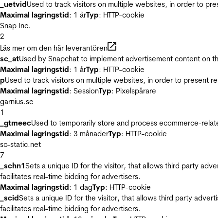
_uetvid
Used to track visitors on multiple websites, in order to pr
Maximal lagringstid
: 1 år
Typ
: HTTP-cookie
Snap Inc.
2
Läs mer om den här leverantören
sc_at
Used by Snapchat to implement advertisement content on the w
Maximal lagringstid
: 1 år
Typ
: HTTP-cookie
p
Used to track visitors on multiple websites, in order to present 
Maximal lagringstid
: Session
Typ
: Pixelspårare
garnius.se
1
_gtmeec
Used to temporarily store and process ecommerce-related 
Maximal lagringstid
: 3 månader
Typ
: HTTP-cookie
sc-static.net
7
_schn1
Sets a unique ID for the visitor, that allows third party adv
facilitates real-time bidding for advertisers.
Maximal lagringstid
: 1 dag
Typ
: HTTP-cookie
_scid
Sets a unique ID for the visitor, that allows third party adver
facilitates real-time bidding for advertisers.