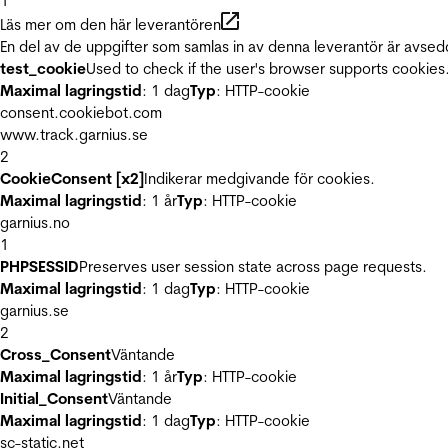
1
Läs mer om den här leverantören
En del av de uppgifter som samlas in av denna leverantör är avsed
test_cookie
Used to check if the user's browser supports cookies
Maximal lagringstid
: 1 dag
Typ
: HTTP-cookie
consent.cookiebot.com
www.track.garnius.se
2
CookieConsent [x2]
Indikerar medgivande för cookies.
Maximal lagringstid
: 1 år
Typ
: HTTP-cookie
garnius.no
1
PHPSESSID
Preserves user session state across page requests.
Maximal lagringstid
: 1 dag
Typ
: HTTP-cookie
garnius.se
2
Cross_Consent
Väntande
Maximal lagringstid
: 1 år
Typ
: HTTP-cookie
Initial_Consent
Väntande
Maximal lagringstid
: 1 dag
Typ
: HTTP-cookie
sc-static.net