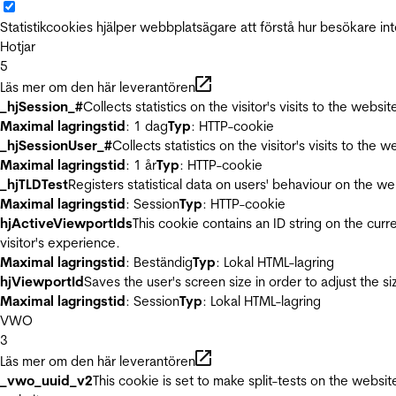
Statistikcookies hjälper webbplatsägare att förstå hur besökare 
Hotjar
5
Läs mer om den här leverantören
_hjSession_#
Collects statistics on the visitor's visits to the we
Maximal lagringstid
: 1 dag
Typ
: HTTP-cookie
_hjSessionUser_#
Collects statistics on the visitor's visits to t
Maximal lagringstid
: 1 år
Typ
: HTTP-cookie
_hjTLDTest
Registers statistical data on users' behaviour on the we
Maximal lagringstid
: Session
Typ
: HTTP-cookie
hjActiveViewportIds
This cookie contains an ID string on the curr
visitor's experience.
Maximal lagringstid
: Beständig
Typ
: Lokal HTML-lagring
hjViewportId
Saves the user's screen size in order to adjust the s
Maximal lagringstid
: Session
Typ
: Lokal HTML-lagring
VWO
3
Läs mer om den här leverantören
_vwo_uuid_v2
This cookie is set to make split-tests on the websi