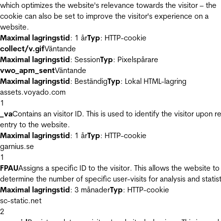
which optimizes the website's relevance towards the visitor – the
cookie can also be set to improve the visitor's experience on a
website.
Maximal lagringstid
: 1 år
Typ
: HTTP-cookie
collect/v.gif
Väntande
Maximal lagringstid
: Session
Typ
: Pixelspårare
vwo_apm_sent
Väntande
Maximal lagringstid
: Beständig
Typ
: Lokal HTML-lagring
assets.voyado.com
1
_va
Contains an visitor ID. This is used to identify the visitor upon r
entry to the website.
Maximal lagringstid
: 1 år
Typ
: HTTP-cookie
garnius.se
1
FPAU
Assigns a specific ID to the visitor. This allows the website to
determine the number of specific user-visits for analysis and statist
Maximal lagringstid
: 3 månader
Typ
: HTTP-cookie
sc-static.net
2