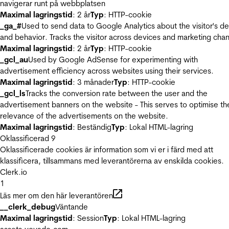
navigerar runt på webbplatsen
Maximal lagringstid
: 2 år
Typ
: HTTP-cookie
_ga_#
Used to send data to Google Analytics about the visitor's d
and behavior. Tracks the visitor across devices and marketing chan
Maximal lagringstid
: 2 år
Typ
: HTTP-cookie
_gcl_au
Used by Google AdSense for experimenting with
advertisement efficiency across websites using their services.
Maximal lagringstid
: 3 månader
Typ
: HTTP-cookie
_gcl_ls
Tracks the conversion rate between the user and the
advertisement banners on the website - This serves to optimise th
relevance of the advertisements on the website.
Maximal lagringstid
: Beständig
Typ
: Lokal HTML-lagring
Oklassificerad
9
Oklassificerade cookies är information som vi er i färd med att
klassificera, tillsammans med leverantörerna av enskilda cookies.
Clerk.io
1
Läs mer om den här leverantören
__clerk_debug
Väntande
Maximal lagringstid
: Session
Typ
: Lokal HTML-lagring