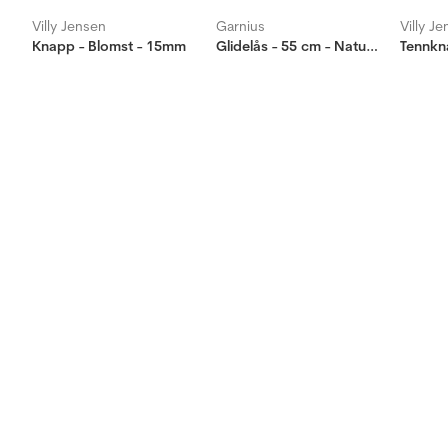
Villy Jensen
Garnius
Villy J
Knapp - Blomst - 15mm
Glidelås - 55 cm - Naturhvit