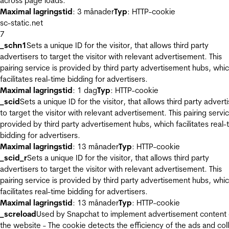
across page loads.
Maximal lagringstid
: 3 månader
Typ
: HTTP-cookie
sc-static.net
7
_schn1
Sets a unique ID for the visitor, that allows third party
advertisers to target the visitor with relevant advertisement. This
pairing service is provided by third party advertisement hubs, whi
facilitates real-time bidding for advertisers.
Maximal lagringstid
: 1 dag
Typ
: HTTP-cookie
_scid
Sets a unique ID for the visitor, that allows third party advert
to target the visitor with relevant advertisement. This pairing servic
provided by third party advertisement hubs, which facilitates real-
bidding for advertisers.
Maximal lagringstid
: 13 månader
Typ
: HTTP-cookie
_scid_r
Sets a unique ID for the visitor, that allows third party
advertisers to target the visitor with relevant advertisement. This
pairing service is provided by third party advertisement hubs, whi
facilitates real-time bidding for advertisers.
Maximal lagringstid
: 13 månader
Typ
: HTTP-cookie
_screload
Used by Snapchat to implement advertisement content
the website - The cookie detects the efficiency of the ads and col