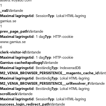
assets.voyado.com
1
_vaS
Väntande
Maximal lagringstid
: Session
Typ
: Lokal HTML-lagring
garnius.se
1
prev_page_path
Väntande
Maximal lagringstid
: 1 dag
Typ
: HTTP-cookie
www.garnius.se
6
clerk-visitor-id
Väntande
Maximal lagringstid
: 1 dag
Typ
: HTTP-cookie
Garnius-cache#apollogql
Väntande
Maximal lagringstid
: Beständig
Typ
: IndexeradDB
M2_VENIA_BROWSER_PERSISTENCE__magento_cache_id
Vän
Maximal lagringstid
: Beständig
Typ
: Lokal HTML-lagring
M2_VENIA_BROWSER_PERSISTENCE__urlResolver_#
Väntande
Maximal lagringstid
: Beständig
Typ
: Lokal HTML-lagring
scrollLock
Väntande
Maximal lagringstid
: Session
Typ
: Lokal HTML-lagring
success_login_redirect_path
Väntande