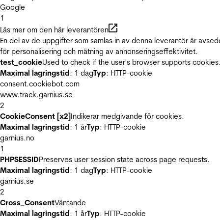
Google
1
Läs mer om den här leverantören
En del av de uppgifter som samlas in av denna leverantör är avse
för personalisering och mätning av annonseringseffektivitet.
test_cookie
Used to check if the user's browser supports cookies
Maximal lagringstid
: 1 dag
Typ
: HTTP-cookie
consent.cookiebot.com
www.track.garnius.se
2
CookieConsent [x2]
Indikerar medgivande för cookies.
Maximal lagringstid
: 1 år
Typ
: HTTP-cookie
garnius.no
1
PHPSESSID
Preserves user session state across page requests.
Maximal lagringstid
: 1 dag
Typ
: HTTP-cookie
garnius.se
2
Cross_Consent
Väntande
Maximal lagringstid
: 1 år
Typ
: HTTP-cookie