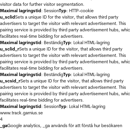
visitor data for further visitor segmentation.
Maximal lagringstid
: Session
Typ
: HTTP-cookie
u_sclid
Sets a unique ID for the visitor, that allows third party
advertisers to target the visitor with relevant advertisement. This
pairing service is provided by third party advertisement hubs, whi
facilitates real-time bidding for advertisers.
Maximal lagringstid
: Beständig
Typ
: Lokal HTML-lagring
u_sclid_r
Sets a unique ID for the visitor, that allows third party
advertisers to target the visitor with relevant advertisement. This
pairing service is provided by third party advertisement hubs, whi
facilitates real-time bidding for advertisers.
Maximal lagringstid
: Beständig
Typ
: Lokal HTML-lagring
u_scsid_r
Sets a unique ID for the visitor, that allows third party
advertisers to target the visitor with relevant advertisement. This
pairing service is provided by third party advertisement hubs, whi
facilitates real-time bidding for advertisers.
Maximal lagringstid
: Session
Typ
: Lokal HTML-lagring
www.track.garnius.se
4
_ga
Google analytics, _ga används för att förstå hur besökaren