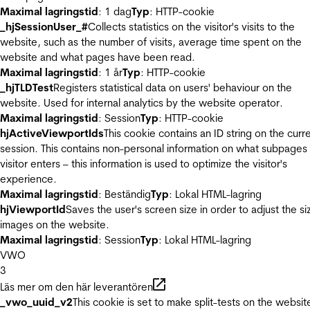
Maximal lagringstid
: 1 dag
Typ
: HTTP-cookie
_hjSessionUser_#
Collects statistics on the visitor's visits to the
website, such as the number of visits, average time spent on the
website and what pages have been read.
Maximal lagringstid
: 1 år
Typ
: HTTP-cookie
_hjTLDTest
Registers statistical data on users' behaviour on the
website. Used for internal analytics by the website operator.
Maximal lagringstid
: Session
Typ
: HTTP-cookie
hjActiveViewportIds
This cookie contains an ID string on the curr
session. This contains non-personal information on what subpages
visitor enters – this information is used to optimize the visitor's
experience.
Maximal lagringstid
: Beständig
Typ
: Lokal HTML-lagring
hjViewportId
Saves the user's screen size in order to adjust the si
images on the website.
Maximal lagringstid
: Session
Typ
: Lokal HTML-lagring
VWO
3
Läs mer om den här leverantören
_vwo_uuid_v2
This cookie is set to make split-tests on the websit