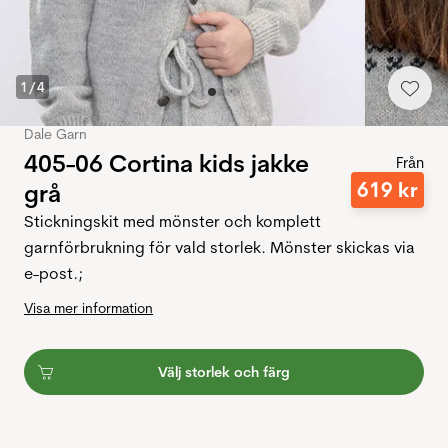
1
/
4
Dale Garn
405-06 Cortina kids jakke
Från
619
kr
grå
Stickningskit med mönster och komplett
garnförbrukning för vald storlek. Mönster skickas via
e-post.;
Visa mer information
Välj storlek och färg