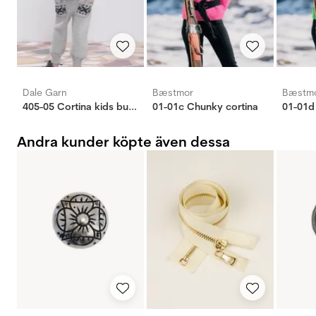
Dale Garn
Bæstmor
Bæstm
405-05 Cortina kids bukse grå
01-01c Chunky cortina
01-01d
Andra kunder köpte även dessa