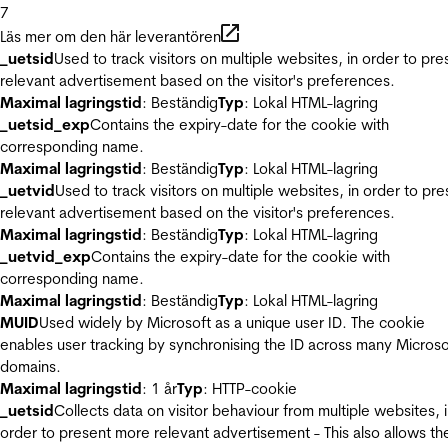
7
Läs mer om den här leverantören
_uetsid
Used to track visitors on multiple websites, in order to pre
relevant advertisement based on the visitor's preferences.
Maximal lagringstid
: Beständig
Typ
: Lokal HTML-lagring
_uetsid_exp
Contains the expiry-date for the cookie with
corresponding name.
Maximal lagringstid
: Beständig
Typ
: Lokal HTML-lagring
_uetvid
Used to track visitors on multiple websites, in order to pre
relevant advertisement based on the visitor's preferences.
Maximal lagringstid
: Beständig
Typ
: Lokal HTML-lagring
_uetvid_exp
Contains the expiry-date for the cookie with
corresponding name.
Maximal lagringstid
: Beständig
Typ
: Lokal HTML-lagring
MUID
Used widely by Microsoft as a unique user ID. The cookie
enables user tracking by synchronising the ID across many Microso
domains.
Maximal lagringstid
: 1 år
Typ
: HTTP-cookie
_uetsid
Collects data on visitor behaviour from multiple websites, 
order to present more relevant advertisement - This also allows th