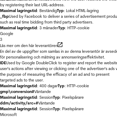
by registering their last URL-address.
Maximal lagringstid
: Beständig
Typ
: Lokal HTML-lagring
_fbp
Used by Facebook to deliver a series of advertisement produ
such as real time bidding from third party advertisers.
Maximal lagringstid
: 3 månader
Typ
: HTTP-cookie
Google
3
Läs mer om den här leverantören
En del av de uppgifter som samlas in av denna leverantör är avse
för personalisering och mätning av annonseringseffektivitet.
IDE
Used by Google DoubleClick to register and report the websit
user's actions after viewing or clicking one of the advertiser's ads 
the purpose of measuring the efficacy of an ad and to present
targeted ads to the user.
Maximal lagringstid
: 400 dagar
Typ
: HTTP-cookie
gmp\conversion#
Väntande
Maximal lagringstid
: Session
Typ
: Pixelspårare
ddm/activity/src=#
Väntande
Maximal lagringstid
: Session
Typ
: Pixelspårare
Microsoft