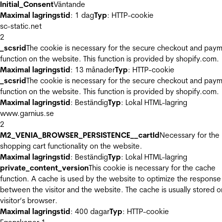
Initial_Consent
Väntande
Maximal lagringstid
: 1 dag
Typ
: HTTP-cookie
sc-static.net
2
_scsrid
The cookie is necessary for the secure checkout and pay
function on the website. This function is provided by shopify.com.
Maximal lagringstid
: 13 månader
Typ
: HTTP-cookie
_scsrid
The cookie is necessary for the secure checkout and pay
function on the website. This function is provided by shopify.com.
Maximal lagringstid
: Beständig
Typ
: Lokal HTML-lagring
www.garnius.se
2
M2_VENIA_BROWSER_PERSISTENCE__cartId
Necessary for the
shopping cart functionality on the website.
Maximal lagringstid
: Beständig
Typ
: Lokal HTML-lagring
private_content_version
This cookie is necessary for the cache
function. A cache is used by the website to optimize the response
between the visitor and the website. The cache is usually stored o
visitor’s browser.
Maximal lagringstid
: 400 dagar
Typ
: HTTP-cookie