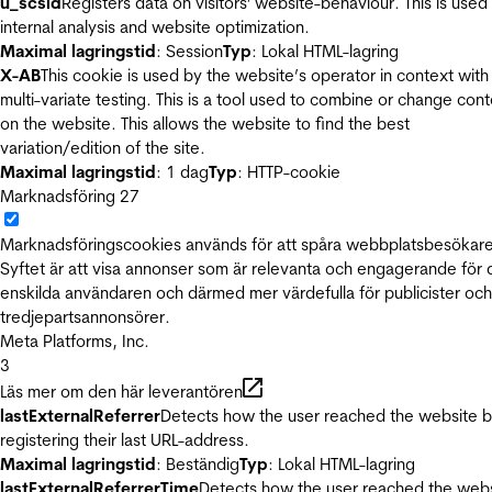
u_scsid
Registers data on visitors' website-behaviour. This is used 
internal analysis and website optimization.
Maximal lagringstid
: Session
Typ
: Lokal HTML-lagring
X-AB
This cookie is used by the website’s operator in context with
multi-variate testing. This is a tool used to combine or change con
on the website. This allows the website to find the best
variation/edition of the site.
Maximal lagringstid
: 1 dag
Typ
: HTTP-cookie
Marknadsföring
27
Marknadsföringscookies används för att spåra webbplatsbesökare
Syftet är att visa annonser som är relevanta och engagerande för
enskilda användaren och därmed mer värdefulla för publicister och
tredjepartsannonsörer.
Meta Platforms, Inc.
3
Läs mer om den här leverantören
lastExternalReferrer
Detects how the user reached the website 
registering their last URL-address.
Maximal lagringstid
: Beständig
Typ
: Lokal HTML-lagring
lastExternalReferrerTime
Detects how the user reached the web