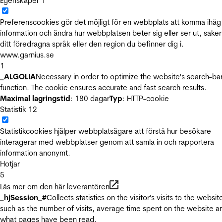
Egenskaper
1
Preferenscookies gör det möjligt för en webbplats att komma ihåg
information och ändra hur webbplatsen beter sig eller ser ut, sake
ditt föredragna språk eller den region du befinner dig i.
www.garnius.se
1
_ALGOLIA
Necessary in order to optimize the website's search-ba
function. The cookie ensures accurate and fast search results.
Maximal lagringstid
: 180 dagar
Typ
: HTTP-cookie
Statistik
12
Statistikcookies hjälper webbplatsägare att förstå hur besökare
interagerar med webbplatser genom att samla in och rapportera
information anonymt.
Hotjar
5
Läs mer om den här leverantören
_hjSession_#
Collects statistics on the visitor's visits to the websit
such as the number of visits, average time spent on the website a
what pages have been read.