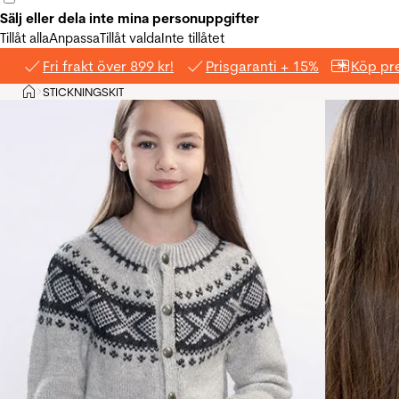
Sälj eller dela inte mina personuppgifter
Tillåt alla
Anpassa
Tillåt valda
Inte tillåtet
Fri frakt över 899 kr!
Prisgaranti + 15%
Köp pre
Hem
STICKNINGSKIT
>