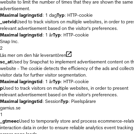
website to limit the number of times that they are shown the same
advertisement.
Maximal lagringstid
: 1 dag
Typ
: HTTP-cookie
_uetvid
Used to track visitors on multiple websites, in order to pre
relevant advertisement based on the visitor's preferences.
Maximal lagringstid
: 1 år
Typ
: HTTP-cookie
Snap Inc.
2
Läs mer om den här leverantören
sc_at
Used by Snapchat to implement advertisement content on t
website - The cookie detects the efficiency of the ads and collect
visitor data for further visitor segmentation.
Maximal lagringstid
: 1 år
Typ
: HTTP-cookie
p
Used to track visitors on multiple websites, in order to present
relevant advertisement based on the visitor's preferences.
Maximal lagringstid
: Session
Typ
: Pixelspårare
garnius.se
1
_gtmeec
Used to temporarily store and process ecommerce-relat
interaction data in order to ensure reliable analytics event tracking