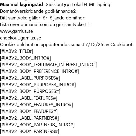
Maximal lagringstid
: Session
Typ
: Lokal HTML-lagring
Domänöverskridande godkännande
2
Ditt samtycke gäller för följande domäner:
Lista över domäner som du ger samtycke till:
www.garnius.se
checkout.garnius.se
Cookie-deklaration uppdaterades senast 7/15/26 av
Cookiebot
[#IABV2_TITLE#]
[#IABV2_BODY_INTRO#]
[#IABV2_BODY_LEGITIMATE_INTEREST_INTRO#]
[#IABV2_BODY_PREFERENCE_INTRO#]
[#IABV2_LABEL_PURPOSES#]
[#IABV2_BODY_PURPOSES_INTRO#]
[#IABV2_BODY_PURPOSES#]
[#IABV2_LABEL_FEATURES#]
[#IABV2_BODY_FEATURES_INTRO#]
[#IABV2_BODY_FEATURES#]
[#IABV2_LABEL_PARTNERS#]
[#IABV2_BODY_PARTNERS_INTRO#]
[#IABV2_BODY_PARTNERS#]