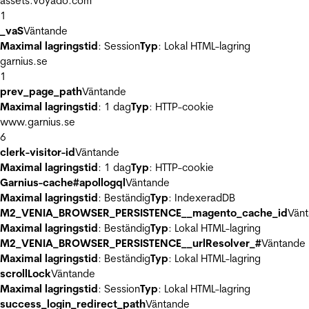
assets.voyado.com
1
_vaS
Väntande
Maximal lagringstid
: Session
Typ
: Lokal HTML-lagring
garnius.se
1
prev_page_path
Väntande
Maximal lagringstid
: 1 dag
Typ
: HTTP-cookie
www.garnius.se
6
clerk-visitor-id
Väntande
Maximal lagringstid
: 1 dag
Typ
: HTTP-cookie
Garnius-cache#apollogql
Väntande
Maximal lagringstid
: Beständig
Typ
: IndexeradDB
M2_VENIA_BROWSER_PERSISTENCE__magento_cache_id
Vän
Maximal lagringstid
: Beständig
Typ
: Lokal HTML-lagring
M2_VENIA_BROWSER_PERSISTENCE__urlResolver_#
Väntande
Maximal lagringstid
: Beständig
Typ
: Lokal HTML-lagring
scrollLock
Väntande
Maximal lagringstid
: Session
Typ
: Lokal HTML-lagring
success_login_redirect_path
Väntande