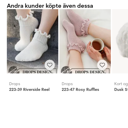
Andra kunder köpte även dessa
Drops
Drops
Kort o
223-39 Riverside Reel
223-47 Rosy Ruffles
Dusk St