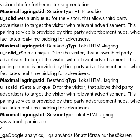
visitor data for further visitor segmentation.
Maximal lagringstid
: Session
Typ
: HTTP-cookie
u_sclid
Sets a unique ID for the visitor, that allows third party
advertisers to target the visitor with relevant advertisement. This
pairing service is provided by third party advertisement hubs, whi
facilitates real-time bidding for advertisers.
Maximal lagringstid
: Beständig
Typ
: Lokal HTML-lagring
u_sclid_r
Sets a unique ID for the visitor, that allows third party
advertisers to target the visitor with relevant advertisement. This
pairing service is provided by third party advertisement hubs, whi
facilitates real-time bidding for advertisers.
Maximal lagringstid
: Beständig
Typ
: Lokal HTML-lagring
u_scsid_r
Sets a unique ID for the visitor, that allows third party
advertisers to target the visitor with relevant advertisement. This
pairing service is provided by third party advertisement hubs, whi
facilitates real-time bidding for advertisers.
Maximal lagringstid
: Session
Typ
: Lokal HTML-lagring
www.track.garnius.se
4
_ga
Google analytics, _ga används för att förstå hur besökaren