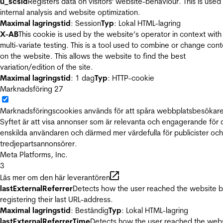
u_scsid
Registers data on visitors' website-behaviour. This is used 
internal analysis and website optimization.
Maximal lagringstid
: Session
Typ
: Lokal HTML-lagring
X-AB
This cookie is used by the website’s operator in context with
multi-variate testing. This is a tool used to combine or change con
on the website. This allows the website to find the best
variation/edition of the site.
Maximal lagringstid
: 1 dag
Typ
: HTTP-cookie
Marknadsföring
27
Marknadsföringscookies används för att spåra webbplatsbesökare
Syftet är att visa annonser som är relevanta och engagerande för
enskilda användaren och därmed mer värdefulla för publicister och
tredjepartsannonsörer.
Meta Platforms, Inc.
3
Läs mer om den här leverantören
lastExternalReferrer
Detects how the user reached the website 
registering their last URL-address.
Maximal lagringstid
: Beständig
Typ
: Lokal HTML-lagring
lastExternalReferrerTime
Detects how the user reached the web