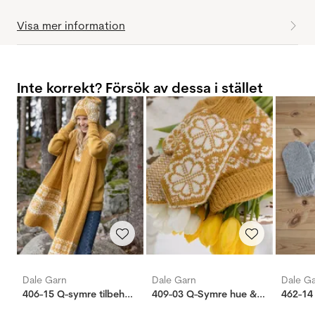
Visa mer information
Inte korrekt? Försök av dessa i stället
Dale Garn
Dale Garn
Dale G
406-15 Q-symre tilbehør maisgul
409-03 Q-Symre hue & vanter majsgul
462-14 