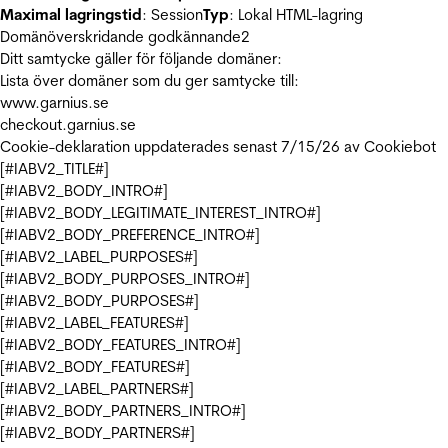
Maximal lagringstid
: Session
Typ
: Lokal HTML-lagring
Domänöverskridande godkännande
2
Ditt samtycke gäller för följande domäner:
Lista över domäner som du ger samtycke till:
www.garnius.se
checkout.garnius.se
Cookie-deklaration uppdaterades senast 7/15/26 av
Cookiebot
[#IABV2_TITLE#]
[#IABV2_BODY_INTRO#]
[#IABV2_BODY_LEGITIMATE_INTEREST_INTRO#]
[#IABV2_BODY_PREFERENCE_INTRO#]
[#IABV2_LABEL_PURPOSES#]
[#IABV2_BODY_PURPOSES_INTRO#]
[#IABV2_BODY_PURPOSES#]
[#IABV2_LABEL_FEATURES#]
[#IABV2_BODY_FEATURES_INTRO#]
[#IABV2_BODY_FEATURES#]
[#IABV2_LABEL_PARTNERS#]
[#IABV2_BODY_PARTNERS_INTRO#]
[#IABV2_BODY_PARTNERS#]