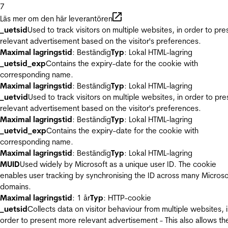
7
Läs mer om den här leverantören
_uetsid
Used to track visitors on multiple websites, in order to pre
relevant advertisement based on the visitor's preferences.
Maximal lagringstid
: Beständig
Typ
: Lokal HTML-lagring
_uetsid_exp
Contains the expiry-date for the cookie with
corresponding name.
Maximal lagringstid
: Beständig
Typ
: Lokal HTML-lagring
_uetvid
Used to track visitors on multiple websites, in order to pre
relevant advertisement based on the visitor's preferences.
Maximal lagringstid
: Beständig
Typ
: Lokal HTML-lagring
_uetvid_exp
Contains the expiry-date for the cookie with
corresponding name.
Maximal lagringstid
: Beständig
Typ
: Lokal HTML-lagring
MUID
Used widely by Microsoft as a unique user ID. The cookie
enables user tracking by synchronising the ID across many Microso
domains.
Maximal lagringstid
: 1 år
Typ
: HTTP-cookie
_uetsid
Collects data on visitor behaviour from multiple websites, 
order to present more relevant advertisement - This also allows th