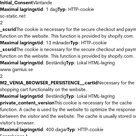
Initial_Consent
Väntande
Maximal lagringstid
: 1 dag
Typ
: HTTP-cookie
sc-static.net
2
_scsrid
The cookie is necessary for the secure checkout and pay
function on the website. This function is provided by shopify.com.
Maximal lagringstid
: 13 månader
Typ
: HTTP-cookie
_scsrid
The cookie is necessary for the secure checkout and pay
function on the website. This function is provided by shopify.com.
Maximal lagringstid
: Beständig
Typ
: Lokal HTML-lagring
www.garnius.se
2
M2_VENIA_BROWSER_PERSISTENCE__cartId
Necessary for the
shopping cart functionality on the website.
Maximal lagringstid
: Beständig
Typ
: Lokal HTML-lagring
private_content_version
This cookie is necessary for the cache
function. A cache is used by the website to optimize the response
between the visitor and the website. The cache is usually stored o
visitor’s browser.
Maximal lagringstid
: 400 dagar
Typ
: HTTP-cookie