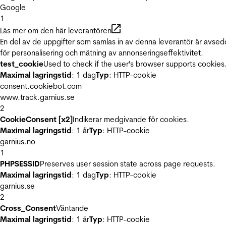
Google
1
Läs mer om den här leverantören
En del av de uppgifter som samlas in av denna leverantör är avse
för personalisering och mätning av annonseringseffektivitet.
test_cookie
Used to check if the user's browser supports cookies
Maximal lagringstid
: 1 dag
Typ
: HTTP-cookie
consent.cookiebot.com
www.track.garnius.se
2
CookieConsent [x2]
Indikerar medgivande för cookies.
Maximal lagringstid
: 1 år
Typ
: HTTP-cookie
garnius.no
1
PHPSESSID
Preserves user session state across page requests.
Maximal lagringstid
: 1 dag
Typ
: HTTP-cookie
garnius.se
2
Cross_Consent
Väntande
Maximal lagringstid
: 1 år
Typ
: HTTP-cookie