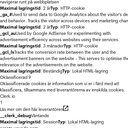
navigerar runt på webbplatsen
Maximal lagringstid
: 2 år
Typ
: HTTP-cookie
_ga_#
Used to send data to Google Analytics about the visitor's d
and behavior. Tracks the visitor across devices and marketing chan
Maximal lagringstid
: 2 år
Typ
: HTTP-cookie
_gcl_au
Used by Google AdSense for experimenting with
advertisement efficiency across websites using their services.
Maximal lagringstid
: 3 månader
Typ
: HTTP-cookie
_gcl_ls
Tracks the conversion rate between the user and the
advertisement banners on the website - This serves to optimise th
relevance of the advertisements on the website.
Maximal lagringstid
: Beständig
Typ
: Lokal HTML-lagring
Oklassificerad
9
Oklassificerade cookies är information som vi er i färd med att
klassificera, tillsammans med leverantörerna av enskilda cookies.
Clerk.io
1
Läs mer om den här leverantören
__clerk_debug
Väntande
Maximal lagringstid
: Session
Typ
: Lokal HTML-lagring