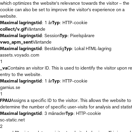
which optimizes the website's relevance towards the visitor – the
cookie can also be set to improve the visitor's experience on a
website.
Maximal lagringstid
: 1 år
Typ
: HTTP-cookie
collect/v.gif
Väntande
Maximal lagringstid
: Session
Typ
: Pixelspårare
vwo_apm_sent
Väntande
Maximal lagringstid
: Beständig
Typ
: Lokal HTML-lagring
assets.voyado.com
1
_va
Contains an visitor ID. This is used to identify the visitor upon r
entry to the website.
Maximal lagringstid
: 1 år
Typ
: HTTP-cookie
garnius.se
1
FPAU
Assigns a specific ID to the visitor. This allows the website to
determine the number of specific user-visits for analysis and statist
Maximal lagringstid
: 3 månader
Typ
: HTTP-cookie
sc-static.net
2