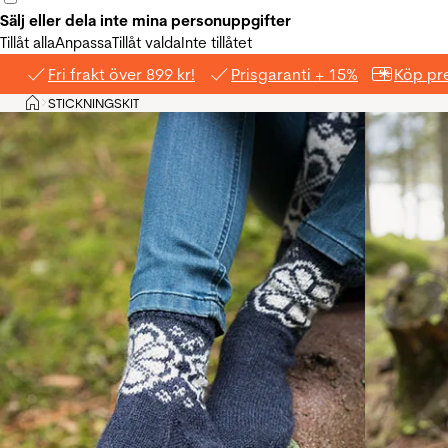
Sälj eller dela inte mina personuppgifter
Tillåt alla
Anpassa
Tillåt valda
Inte tillåtet
Fri frakt över 899 kr!
Prisgaranti + 15%
Köp pre
Hem
STICKNINGSKIT
>