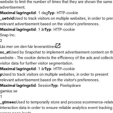
website to limit the number of times that they are shown the same
advertisement.
Maximal lagringstid
: 1 dag
Typ
: HTTP-cookie
_uetvid
Used to track visitors on multiple websites, in order to pre
relevant advertisement based on the visitor's preferences.
Maximal lagringstid
: 1 år
Typ
: HTTP-cookie
Snap Inc.
2
Läs mer om den här leverantören
sc_at
Used by Snapchat to implement advertisement content on t
website - The cookie detects the efficiency of the ads and collect
visitor data for further visitor segmentation.
Maximal lagringstid
: 1 år
Typ
: HTTP-cookie
p
Used to track visitors on multiple websites, in order to present
relevant advertisement based on the visitor's preferences.
Maximal lagringstid
: Session
Typ
: Pixelspårare
garnius.se
1
_gtmeec
Used to temporarily store and process ecommerce-relat
interaction data in order to ensure reliable analytics event tracking