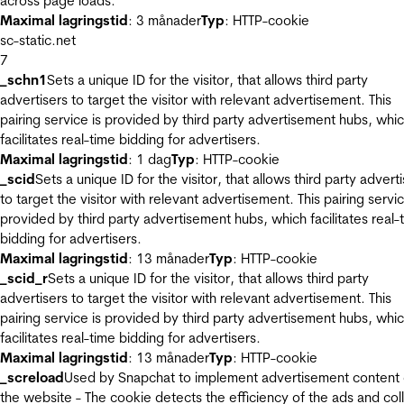
across page loads.
Maximal lagringstid
: 3 månader
Typ
: HTTP-cookie
sc-static.net
7
_schn1
Sets a unique ID for the visitor, that allows third party
advertisers to target the visitor with relevant advertisement. This
pairing service is provided by third party advertisement hubs, whi
facilitates real-time bidding for advertisers.
Maximal lagringstid
: 1 dag
Typ
: HTTP-cookie
_scid
Sets a unique ID for the visitor, that allows third party advert
to target the visitor with relevant advertisement. This pairing servic
provided by third party advertisement hubs, which facilitates real-
bidding for advertisers.
Maximal lagringstid
: 13 månader
Typ
: HTTP-cookie
_scid_r
Sets a unique ID for the visitor, that allows third party
advertisers to target the visitor with relevant advertisement. This
pairing service is provided by third party advertisement hubs, whi
facilitates real-time bidding for advertisers.
Maximal lagringstid
: 13 månader
Typ
: HTTP-cookie
_screload
Used by Snapchat to implement advertisement content
the website - The cookie detects the efficiency of the ads and col