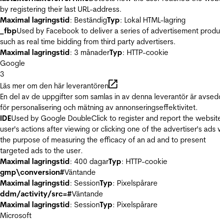
by registering their last URL-address.
Maximal lagringstid
: Beständig
Typ
: Lokal HTML-lagring
_fbp
Used by Facebook to deliver a series of advertisement produ
such as real time bidding from third party advertisers.
Maximal lagringstid
: 3 månader
Typ
: HTTP-cookie
Google
3
Läs mer om den här leverantören
En del av de uppgifter som samlas in av denna leverantör är avse
för personalisering och mätning av annonseringseffektivitet.
IDE
Used by Google DoubleClick to register and report the websit
user's actions after viewing or clicking one of the advertiser's ads 
the purpose of measuring the efficacy of an ad and to present
targeted ads to the user.
Maximal lagringstid
: 400 dagar
Typ
: HTTP-cookie
gmp\conversion#
Väntande
Maximal lagringstid
: Session
Typ
: Pixelspårare
ddm/activity/src=#
Väntande
Maximal lagringstid
: Session
Typ
: Pixelspårare
Microsoft