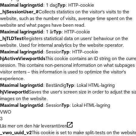
Maximal lagringstid
: 1 dag
Typ
: HTTP-cookie
_hjSessionUser_#
Collects statistics on the visitor's visits to the
website, such as the number of visits, average time spent on the
website and what pages have been read.
Maximal lagringstid
: 1 år
Typ
: HTTP-cookie
_hjTLDTest
Registers statistical data on users' behaviour on the
website. Used for internal analytics by the website operator.
Maximal lagringstid
: Session
Typ
: HTTP-cookie
hjActiveViewportIds
This cookie contains an ID string on the curr
session. This contains non-personal information on what subpages
visitor enters – this information is used to optimize the visitor's
experience.
Maximal lagringstid
: Beständig
Typ
: Lokal HTML-lagring
hjViewportId
Saves the user's screen size in order to adjust the si
images on the website.
Maximal lagringstid
: Session
Typ
: Lokal HTML-lagring
VWO
3
Läs mer om den här leverantören
_vwo_uuid_v2
This cookie is set to make split-tests on the websit