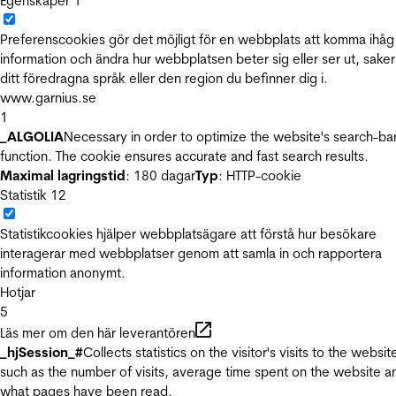
Egenskaper
1
Preferenscookies gör det möjligt för en webbplats att komma ihåg
information och ändra hur webbplatsen beter sig eller ser ut, sake
ditt föredragna språk eller den region du befinner dig i.
www.garnius.se
1
_ALGOLIA
Necessary in order to optimize the website's search-ba
function. The cookie ensures accurate and fast search results.
Maximal lagringstid
: 180 dagar
Typ
: HTTP-cookie
Statistik
12
Statistikcookies hjälper webbplatsägare att förstå hur besökare
interagerar med webbplatser genom att samla in och rapportera
information anonymt.
Hotjar
5
Läs mer om den här leverantören
_hjSession_#
Collects statistics on the visitor's visits to the websit
such as the number of visits, average time spent on the website a
what pages have been read.