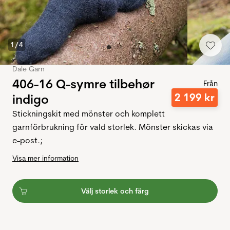
1
/
4
Dale Garn
406-16 Q-symre tilbehør
Från
2
199
kr
indigo
Stickningskit med mönster och komplett
garnförbrukning för vald storlek. Mönster skickas via
e-post.;
Visa mer information
Välj storlek och färg