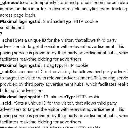
_gtmeec
Used to temporarily store and process ecommerce-relat
interaction data in order to ensure reliable analytics event tracking
across page loads.
Maximal lagringstid
: 3 månader
Typ
: HTTP-cookie
sc-static.net
7
_schn1
Sets a unique ID for the visitor, that allows third party
advertisers to target the visitor with relevant advertisement. This
pairing service is provided by third party advertisement hubs, whi
facilitates real-time bidding for advertisers.
Maximal lagringstid
: 1 dag
Typ
: HTTP-cookie
_scid
Sets a unique ID for the visitor, that allows third party advert
to target the visitor with relevant advertisement. This pairing servic
provided by third party advertisement hubs, which facilitates real-
bidding for advertisers.
Maximal lagringstid
: 13 månader
Typ
: HTTP-cookie
_scid_r
Sets a unique ID for the visitor, that allows third party
advertisers to target the visitor with relevant advertisement. This
pairing service is provided by third party advertisement hubs, whi
facilitates real-time bidding for advertisers.