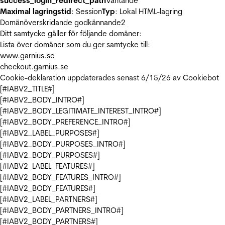
success_login_redirect_path
Väntande
Maximal lagringstid
: Session
Typ
: Lokal HTML-lagring
Domänöverskridande godkännande
2
Ditt samtycke gäller för följande domäner:
Lista över domäner som du ger samtycke till:
www.garnius.se
checkout.garnius.se
Cookie-deklaration uppdaterades senast 6/15/26 av
Cookiebot
[#IABV2_TITLE#]
[#IABV2_BODY_INTRO#]
[#IABV2_BODY_LEGITIMATE_INTEREST_INTRO#]
[#IABV2_BODY_PREFERENCE_INTRO#]
[#IABV2_LABEL_PURPOSES#]
[#IABV2_BODY_PURPOSES_INTRO#]
[#IABV2_BODY_PURPOSES#]
[#IABV2_LABEL_FEATURES#]
[#IABV2_BODY_FEATURES_INTRO#]
[#IABV2_BODY_FEATURES#]
[#IABV2_LABEL_PARTNERS#]
[#IABV2_BODY_PARTNERS_INTRO#]
[#IABV2_BODY_PARTNERS#]