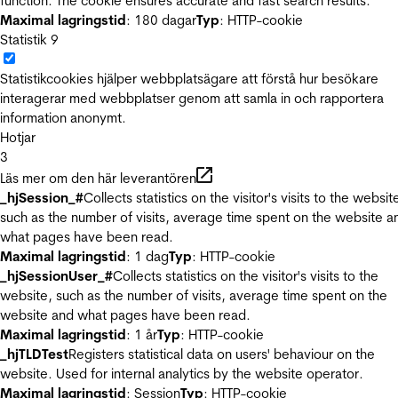
function. The cookie ensures accurate and fast search results.
Maximal lagringstid
: 180 dagar
Typ
: HTTP-cookie
Statistik
9
Statistikcookies hjälper webbplatsägare att förstå hur besökare
interagerar med webbplatser genom att samla in och rapportera
information anonymt.
Hotjar
3
Läs mer om den här leverantören
_hjSession_#
Collects statistics on the visitor's visits to the websit
such as the number of visits, average time spent on the website a
what pages have been read.
Maximal lagringstid
: 1 dag
Typ
: HTTP-cookie
_hjSessionUser_#
Collects statistics on the visitor's visits to the
website, such as the number of visits, average time spent on the
website and what pages have been read.
Maximal lagringstid
: 1 år
Typ
: HTTP-cookie
_hjTLDTest
Registers statistical data on users' behaviour on the
website. Used for internal analytics by the website operator.
Maximal lagringstid
: Session
Typ
: HTTP-cookie