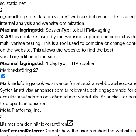
sc-static.net
2
u_scsid
Registers data on visitors' website-behaviour. This is used 
internal analysis and website optimization.
Maximal lagringstid
: Session
Typ
: Lokal HTML-lagring
X-AB
This cookie is used by the website’s operator in context with
multi-variate testing. This is a tool used to combine or change con
on the website. This allows the website to find the best
variation/edition of the site.
Maximal lagringstid
: 1 dag
Typ
: HTTP-cookie
Marknadsföring
27
Marknadsföringscookies används för att spåra webbplatsbesökare
Syftet är att visa annonser som är relevanta och engagerande för
enskilda användaren och därmed mer värdefulla för publicister och
tredjepartsannonsörer.
Meta Platforms, Inc.
3
Läs mer om den här leverantören
lastExternalReferrer
Detects how the user reached the website 