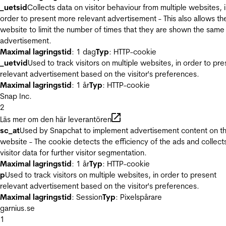
_uetsid
Collects data on visitor behaviour from multiple websites, 
order to present more relevant advertisement - This also allows th
website to limit the number of times that they are shown the same
advertisement.
Maximal lagringstid
: 1 dag
Typ
: HTTP-cookie
_uetvid
Used to track visitors on multiple websites, in order to pre
relevant advertisement based on the visitor's preferences.
Maximal lagringstid
: 1 år
Typ
: HTTP-cookie
Snap Inc.
2
Läs mer om den här leverantören
sc_at
Used by Snapchat to implement advertisement content on t
website - The cookie detects the efficiency of the ads and collect
visitor data for further visitor segmentation.
Maximal lagringstid
: 1 år
Typ
: HTTP-cookie
p
Used to track visitors on multiple websites, in order to present
relevant advertisement based on the visitor's preferences.
Maximal lagringstid
: Session
Typ
: Pixelspårare
garnius.se
1