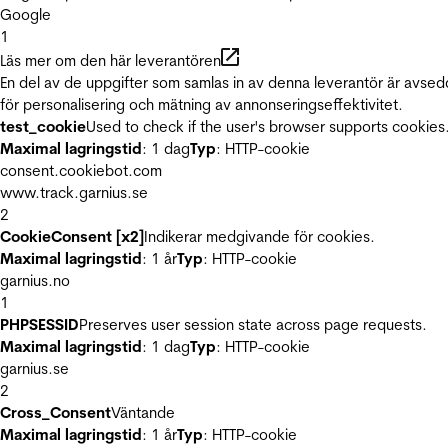
Google
1
Läs mer om den här leverantören
En del av de uppgifter som samlas in av denna leverantör är avse
för personalisering och mätning av annonseringseffektivitet.
test_cookie
Used to check if the user's browser supports cookies
Maximal lagringstid
: 1 dag
Typ
: HTTP-cookie
consent.cookiebot.com
www.track.garnius.se
2
CookieConsent [x2]
Indikerar medgivande för cookies.
Maximal lagringstid
: 1 år
Typ
: HTTP-cookie
garnius.no
1
PHPSESSID
Preserves user session state across page requests.
Maximal lagringstid
: 1 dag
Typ
: HTTP-cookie
garnius.se
2
Cross_Consent
Väntande
Maximal lagringstid
: 1 år
Typ
: HTTP-cookie