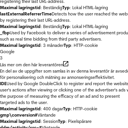
registering their last URL-address.
Maximal lagringstid
: Beständig
Typ
: Lokal HTML-lagring
lastExternalReferrerTime
Detects how the user reached the web
by registering their last URL-address.
Maximal lagringstid
: Beständig
Typ
: Lokal HTML-lagring
_fbp
Used by Facebook to deliver a series of advertisement produ
such as real time bidding from third party advertisers.
Maximal lagringstid
: 3 månader
Typ
: HTTP-cookie
Google
3
Läs mer om den här leverantören
En del av de uppgifter som samlas in av denna leverantör är avse
för personalisering och mätning av annonseringseffektivitet.
IDE
Used by Google DoubleClick to register and report the websit
user's actions after viewing or clicking one of the advertiser's ads 
the purpose of measuring the efficacy of an ad and to present
targeted ads to the user.
Maximal lagringstid
: 400 dagar
Typ
: HTTP-cookie
gmp\conversion#
Väntande
Maximal lagringstid
: Session
Typ
: Pixelspårare
ddm/activity/src=#
Väntande