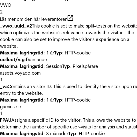
VWO
2
Läs mer om den här leverantören
_vwo_uuid_v2
This cookie is set to make split-tests on the websit
which optimizes the website's relevance towards the visitor – the
cookie can also be set to improve the visitor's experience on a
website.
Maximal lagringstid
: 1 år
Typ
: HTTP-cookie
collect/v.gif
Väntande
Maximal lagringstid
: Session
Typ
: Pixelspårare
assets.voyado.com
1
_va
Contains an visitor ID. This is used to identify the visitor upon r
entry to the website.
Maximal lagringstid
: 1 år
Typ
: HTTP-cookie
garnius.se
1
FPAU
Assigns a specific ID to the visitor. This allows the website to
determine the number of specific user-visits for analysis and statist
Maximal lagringstid
: 3 månader
Typ
: HTTP-cookie