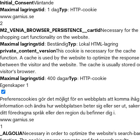
Initial_Consent
Väntande
Maximal lagringstid
: 1 dag
Typ
: HTTP-cookie
www.garnius.se
2
M2_VENIA_BROWSER_PERSISTENCE__cartId
Necessary for the
shopping cart functionality on the website.
Maximal lagringstid
: Beständig
Typ
: Lokal HTML-lagring
private_content_version
This cookie is necessary for the cache
function. A cache is used by the website to optimize the response
between the visitor and the website. The cache is usually stored o
visitor’s browser.
Maximal lagringstid
: 400 dagar
Typ
: HTTP-cookie
Egenskaper
1
Preferenscookies gör det möjligt för en webbplats att komma ihåg
information och ändra hur webbplatsen beter sig eller ser ut, sake
ditt föredragna språk eller den region du befinner dig i.
www.garnius.se
1
_ALGOLIA
Necessary in order to optimize the website's search-ba