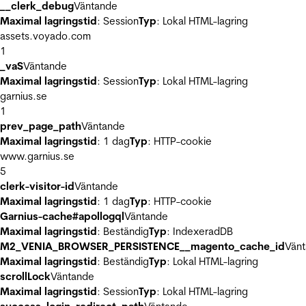
__clerk_debug
Väntande
Maximal lagringstid
: Session
Typ
: Lokal HTML-lagring
assets.voyado.com
1
_vaS
Väntande
Maximal lagringstid
: Session
Typ
: Lokal HTML-lagring
garnius.se
1
prev_page_path
Väntande
Maximal lagringstid
: 1 dag
Typ
: HTTP-cookie
www.garnius.se
5
clerk-visitor-id
Väntande
Maximal lagringstid
: 1 dag
Typ
: HTTP-cookie
Garnius-cache#apollogql
Väntande
Maximal lagringstid
: Beständig
Typ
: IndexeradDB
M2_VENIA_BROWSER_PERSISTENCE__magento_cache_id
Vän
Maximal lagringstid
: Beständig
Typ
: Lokal HTML-lagring
scrollLock
Väntande
Maximal lagringstid
: Session
Typ
: Lokal HTML-lagring