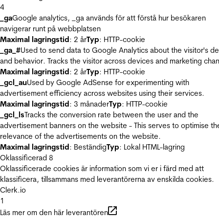
4
_ga
Google analytics, _ga används för att förstå hur besökaren
navigerar runt på webbplatsen
Maximal lagringstid
: 2 år
Typ
: HTTP-cookie
_ga_#
Used to send data to Google Analytics about the visitor's d
and behavior. Tracks the visitor across devices and marketing chan
Maximal lagringstid
: 2 år
Typ
: HTTP-cookie
_gcl_au
Used by Google AdSense for experimenting with
advertisement efficiency across websites using their services.
Maximal lagringstid
: 3 månader
Typ
: HTTP-cookie
_gcl_ls
Tracks the conversion rate between the user and the
advertisement banners on the website - This serves to optimise th
relevance of the advertisements on the website.
Maximal lagringstid
: Beständig
Typ
: Lokal HTML-lagring
Oklassificerad
8
Oklassificerade cookies är information som vi er i färd med att
klassificera, tillsammans med leverantörerna av enskilda cookies.
Clerk.io
1
Läs mer om den här leverantören