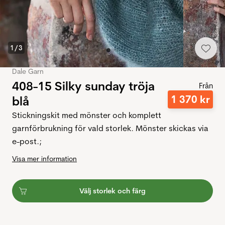
1
/
3
Dale Garn
408-15 Silky sunday tröja
Från
1
370
kr
blå
Stickningskit med mönster och komplett
garnförbrukning för vald storlek. Mönster skickas via
e-post.;
Visa mer information
Välj storlek och färg