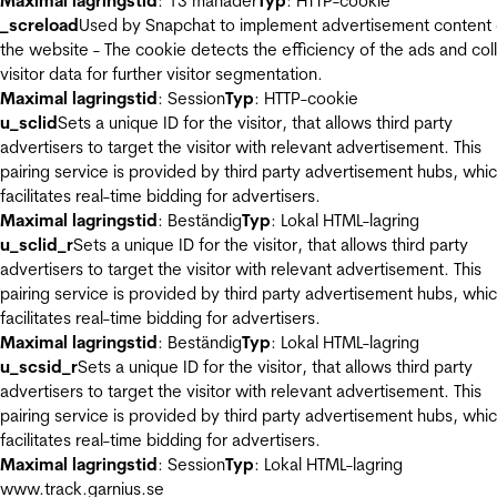
Maximal lagringstid
: 13 månader
Typ
: HTTP-cookie
_screload
Used by Snapchat to implement advertisement content
the website - The cookie detects the efficiency of the ads and col
visitor data for further visitor segmentation.
Maximal lagringstid
: Session
Typ
: HTTP-cookie
u_sclid
Sets a unique ID for the visitor, that allows third party
advertisers to target the visitor with relevant advertisement. This
pairing service is provided by third party advertisement hubs, whi
facilitates real-time bidding for advertisers.
Maximal lagringstid
: Beständig
Typ
: Lokal HTML-lagring
u_sclid_r
Sets a unique ID for the visitor, that allows third party
advertisers to target the visitor with relevant advertisement. This
pairing service is provided by third party advertisement hubs, whi
facilitates real-time bidding for advertisers.
Maximal lagringstid
: Beständig
Typ
: Lokal HTML-lagring
u_scsid_r
Sets a unique ID for the visitor, that allows third party
advertisers to target the visitor with relevant advertisement. This
pairing service is provided by third party advertisement hubs, whi
facilitates real-time bidding for advertisers.
Maximal lagringstid
: Session
Typ
: Lokal HTML-lagring
www.track.garnius.se