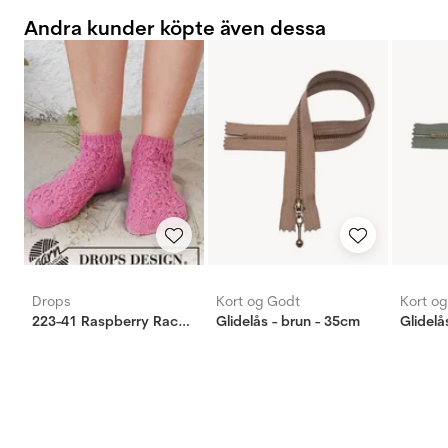
Andra kunder köpte även dessa
Drops
Kort og Godt
Kort o
223-41 Raspberry Racers
Glidelås - brun - 35cm
Glidelå