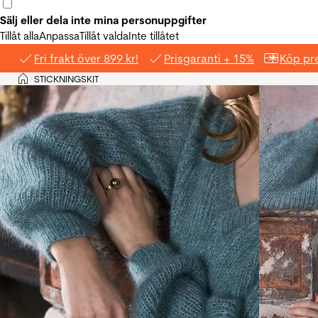
Sälj eller dela inte mina personuppgifter
Tillåt alla
Anpassa
Tillåt valda
Inte tillåtet
Fri frakt över 899 kr!
Prisgaranti + 15%
Köp pre
Hem
STICKNINGSKIT
>