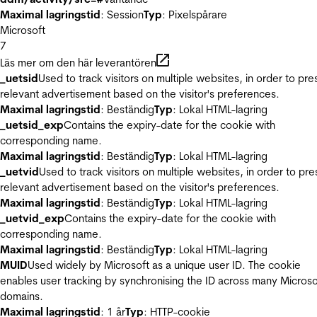
Maximal lagringstid
: Session
Typ
: Pixelspårare
Microsoft
7
Läs mer om den här leverantören
_uetsid
Used to track visitors on multiple websites, in order to pre
relevant advertisement based on the visitor's preferences.
Maximal lagringstid
: Beständig
Typ
: Lokal HTML-lagring
_uetsid_exp
Contains the expiry-date for the cookie with
corresponding name.
Maximal lagringstid
: Beständig
Typ
: Lokal HTML-lagring
_uetvid
Used to track visitors on multiple websites, in order to pre
relevant advertisement based on the visitor's preferences.
Maximal lagringstid
: Beständig
Typ
: Lokal HTML-lagring
_uetvid_exp
Contains the expiry-date for the cookie with
corresponding name.
Maximal lagringstid
: Beständig
Typ
: Lokal HTML-lagring
MUID
Used widely by Microsoft as a unique user ID. The cookie
enables user tracking by synchronising the ID across many Microso
domains.
Maximal lagringstid
: 1 år
Typ
: HTTP-cookie