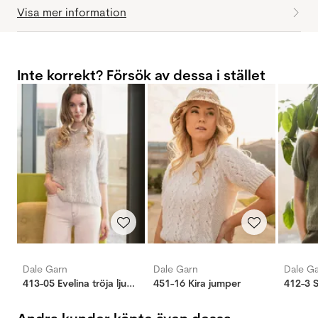
Visa mer information
Inte korrekt? Försök av dessa i stället
Dale Garn
Dale Garn
Dale G
413-05 Evelina tröja ljus grå
451-16 Kira jumper
412-3 