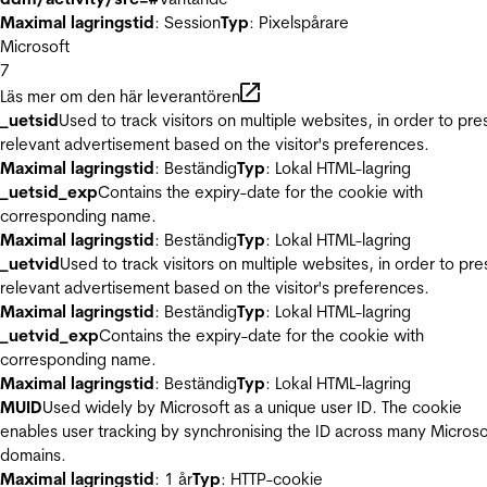
Maximal lagringstid
: Session
Typ
: Pixelspårare
Microsoft
7
Läs mer om den här leverantören
_uetsid
Used to track visitors on multiple websites, in order to pre
relevant advertisement based on the visitor's preferences.
Maximal lagringstid
: Beständig
Typ
: Lokal HTML-lagring
_uetsid_exp
Contains the expiry-date for the cookie with
corresponding name.
Maximal lagringstid
: Beständig
Typ
: Lokal HTML-lagring
_uetvid
Used to track visitors on multiple websites, in order to pre
relevant advertisement based on the visitor's preferences.
Maximal lagringstid
: Beständig
Typ
: Lokal HTML-lagring
_uetvid_exp
Contains the expiry-date for the cookie with
corresponding name.
Maximal lagringstid
: Beständig
Typ
: Lokal HTML-lagring
MUID
Used widely by Microsoft as a unique user ID. The cookie
enables user tracking by synchronising the ID across many Microso
domains.
Maximal lagringstid
: 1 år
Typ
: HTTP-cookie