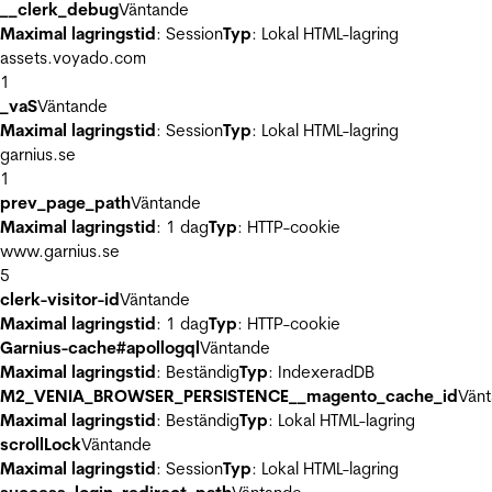
__clerk_debug
Väntande
Maximal lagringstid
: Session
Typ
: Lokal HTML-lagring
assets.voyado.com
1
_vaS
Väntande
Maximal lagringstid
: Session
Typ
: Lokal HTML-lagring
garnius.se
1
prev_page_path
Väntande
Maximal lagringstid
: 1 dag
Typ
: HTTP-cookie
www.garnius.se
5
clerk-visitor-id
Väntande
Maximal lagringstid
: 1 dag
Typ
: HTTP-cookie
Garnius-cache#apollogql
Väntande
Maximal lagringstid
: Beständig
Typ
: IndexeradDB
M2_VENIA_BROWSER_PERSISTENCE__magento_cache_id
Vän
Maximal lagringstid
: Beständig
Typ
: Lokal HTML-lagring
scrollLock
Väntande
Maximal lagringstid
: Session
Typ
: Lokal HTML-lagring