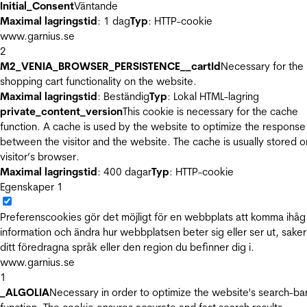
Initial_Consent
Väntande
Maximal lagringstid
: 1 dag
Typ
: HTTP-cookie
www.garnius.se
2
M2_VENIA_BROWSER_PERSISTENCE__cartId
Necessary for the
shopping cart functionality on the website.
Maximal lagringstid
: Beständig
Typ
: Lokal HTML-lagring
private_content_version
This cookie is necessary for the cache
function. A cache is used by the website to optimize the response
between the visitor and the website. The cache is usually stored o
visitor’s browser.
Maximal lagringstid
: 400 dagar
Typ
: HTTP-cookie
Egenskaper
1
Preferenscookies gör det möjligt för en webbplats att komma ihåg
information och ändra hur webbplatsen beter sig eller ser ut, sake
ditt föredragna språk eller den region du befinner dig i.
www.garnius.se
1
_ALGOLIA
Necessary in order to optimize the website's search-ba