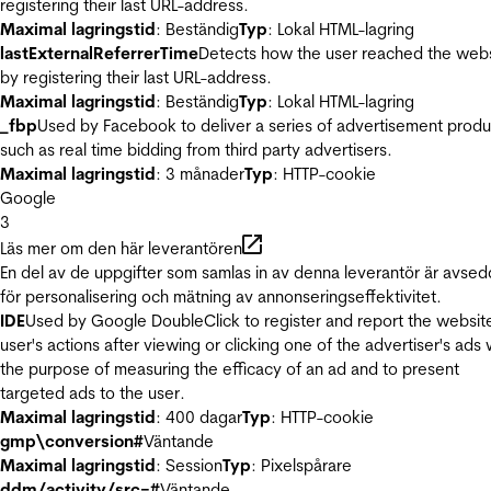
registering their last URL-address.
Maximal lagringstid
: Beständig
Typ
: Lokal HTML-lagring
lastExternalReferrerTime
Detects how the user reached the web
by registering their last URL-address.
Maximal lagringstid
: Beständig
Typ
: Lokal HTML-lagring
_fbp
Used by Facebook to deliver a series of advertisement produ
such as real time bidding from third party advertisers.
Maximal lagringstid
: 3 månader
Typ
: HTTP-cookie
Google
3
Läs mer om den här leverantören
En del av de uppgifter som samlas in av denna leverantör är avse
för personalisering och mätning av annonseringseffektivitet.
IDE
Used by Google DoubleClick to register and report the websit
user's actions after viewing or clicking one of the advertiser's ads 
the purpose of measuring the efficacy of an ad and to present
targeted ads to the user.
Maximal lagringstid
: 400 dagar
Typ
: HTTP-cookie
gmp\conversion#
Väntande
Maximal lagringstid
: Session
Typ
: Pixelspårare
ddm/activity/src=#
Väntande