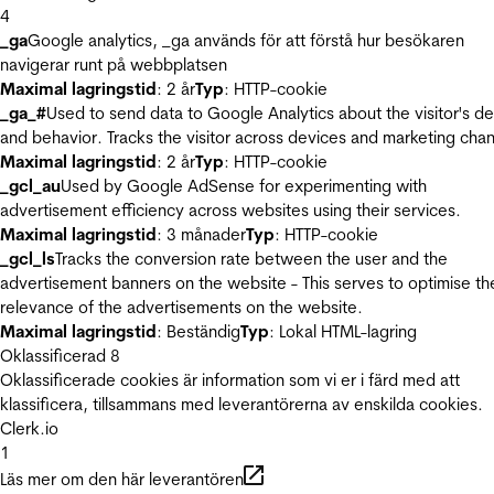
4
_ga
Google analytics, _ga används för att förstå hur besökaren
navigerar runt på webbplatsen
Maximal lagringstid
: 2 år
Typ
: HTTP-cookie
_ga_#
Used to send data to Google Analytics about the visitor's d
and behavior. Tracks the visitor across devices and marketing chan
Maximal lagringstid
: 2 år
Typ
: HTTP-cookie
_gcl_au
Used by Google AdSense for experimenting with
advertisement efficiency across websites using their services.
Maximal lagringstid
: 3 månader
Typ
: HTTP-cookie
_gcl_ls
Tracks the conversion rate between the user and the
advertisement banners on the website - This serves to optimise th
relevance of the advertisements on the website.
Maximal lagringstid
: Beständig
Typ
: Lokal HTML-lagring
Oklassificerad
8
Oklassificerade cookies är information som vi er i färd med att
klassificera, tillsammans med leverantörerna av enskilda cookies.
Clerk.io
1
Läs mer om den här leverantören