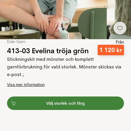
1
/
3
Dale Garn
Från
413-03 Evelina tröja grön
1
120
kr
Stickningskit med mönster och komplett
garnförbrukning för vald storlek. Mönster skickas via
e-post.;
Visa mer information
Välj storlek och färg