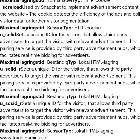
Maximal lagringstid
: 13 månader
Typ
: HTTP-cookie
_screload
Used by Snapchat to implement advertisement content
the website - The cookie detects the efficiency of the ads and col
visitor data for further visitor segmentation.
Maximal lagringstid
: Session
Typ
: HTTP-cookie
u_sclid
Sets a unique ID for the visitor, that allows third party
advertisers to target the visitor with relevant advertisement. This
pairing service is provided by third party advertisement hubs, whi
facilitates real-time bidding for advertisers.
Maximal lagringstid
: Beständig
Typ
: Lokal HTML-lagring
u_sclid_r
Sets a unique ID for the visitor, that allows third party
advertisers to target the visitor with relevant advertisement. This
pairing service is provided by third party advertisement hubs, whi
facilitates real-time bidding for advertisers.
Maximal lagringstid
: Beständig
Typ
: Lokal HTML-lagring
u_scsid_r
Sets a unique ID for the visitor, that allows third party
advertisers to target the visitor with relevant advertisement. This
pairing service is provided by third party advertisement hubs, whi
facilitates real-time bidding for advertisers.
Maximal lagringstid
: Session
Typ
: Lokal HTML-lagring
www.track.garnius.se