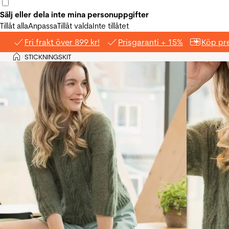
Sälj eller dela inte mina personuppgifter
Tillåt alla
Anpassa
Tillåt valda
Inte tillåtet
Fri frakt över 899 kr!
Prisgaranti + 15%
Köp pre
Hem
STICKNINGSKIT
>