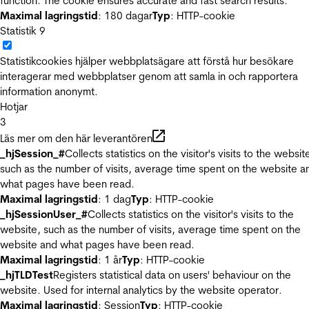
function. The cookie ensures accurate and fast search results.
Maximal lagringstid
: 180 dagar
Typ
: HTTP-cookie
Statistik
9
Statistikcookies hjälper webbplatsägare att förstå hur besökare
interagerar med webbplatser genom att samla in och rapportera
information anonymt.
Hotjar
3
Läs mer om den här leverantören
_hjSession_#
Collects statistics on the visitor's visits to the websit
such as the number of visits, average time spent on the website a
what pages have been read.
Maximal lagringstid
: 1 dag
Typ
: HTTP-cookie
_hjSessionUser_#
Collects statistics on the visitor's visits to the
website, such as the number of visits, average time spent on the
website and what pages have been read.
Maximal lagringstid
: 1 år
Typ
: HTTP-cookie
_hjTLDTest
Registers statistical data on users' behaviour on the
website. Used for internal analytics by the website operator.
Maximal lagringstid
: Session
Typ
: HTTP-cookie