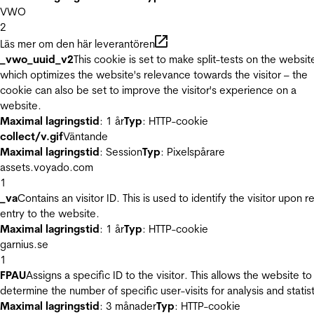
VWO
2
Läs mer om den här leverantören
_vwo_uuid_v2
This cookie is set to make split-tests on the websit
which optimizes the website's relevance towards the visitor – the
cookie can also be set to improve the visitor's experience on a
website.
Maximal lagringstid
: 1 år
Typ
: HTTP-cookie
collect/v.gif
Väntande
Maximal lagringstid
: Session
Typ
: Pixelspårare
assets.voyado.com
1
_va
Contains an visitor ID. This is used to identify the visitor upon r
entry to the website.
Maximal lagringstid
: 1 år
Typ
: HTTP-cookie
garnius.se
1
FPAU
Assigns a specific ID to the visitor. This allows the website to
determine the number of specific user-visits for analysis and statist
Maximal lagringstid
: 3 månader
Typ
: HTTP-cookie