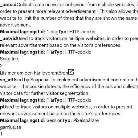
_uetsid
Collects data on visitor behaviour from multiple websites, 
order to present more relevant advertisement - This also allows th
website to limit the number of times that they are shown the same
advertisement.
Maximal lagringstid
: 1 dag
Typ
: HTTP-cookie
_uetvid
Used to track visitors on multiple websites, in order to pre
relevant advertisement based on the visitor's preferences.
Maximal lagringstid
: 1 år
Typ
: HTTP-cookie
Snap Inc.
2
Läs mer om den här leverantören
sc_at
Used by Snapchat to implement advertisement content on t
website - The cookie detects the efficiency of the ads and collect
visitor data for further visitor segmentation.
Maximal lagringstid
: 1 år
Typ
: HTTP-cookie
p
Used to track visitors on multiple websites, in order to present
relevant advertisement based on the visitor's preferences.
Maximal lagringstid
: Session
Typ
: Pixelspårare
garnius.se
1