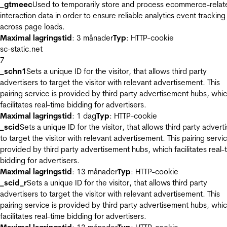
_gtmeec
Used to temporarily store and process ecommerce-relat
interaction data in order to ensure reliable analytics event tracking
across page loads.
Maximal lagringstid
: 3 månader
Typ
: HTTP-cookie
sc-static.net
7
_schn1
Sets a unique ID for the visitor, that allows third party
advertisers to target the visitor with relevant advertisement. This
pairing service is provided by third party advertisement hubs, whi
facilitates real-time bidding for advertisers.
Maximal lagringstid
: 1 dag
Typ
: HTTP-cookie
_scid
Sets a unique ID for the visitor, that allows third party advert
to target the visitor with relevant advertisement. This pairing servic
provided by third party advertisement hubs, which facilitates real-
bidding for advertisers.
Maximal lagringstid
: 13 månader
Typ
: HTTP-cookie
_scid_r
Sets a unique ID for the visitor, that allows third party
advertisers to target the visitor with relevant advertisement. This
pairing service is provided by third party advertisement hubs, whi
facilitates real-time bidding for advertisers.