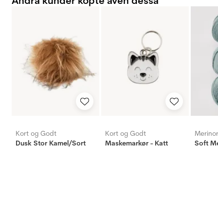
Andra kunder köpte även dessa
Kort og Godt
Kort og Godt
Merino
Dusk Stor Kamel/Sort
Maskemarkør - Katt
Soft Me