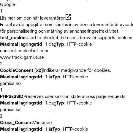
Google
1
Läs mer om den här leverantören
En del av de uppgifter som samlas in av denna leverantör är avse
för personalisering och mätning av annonseringseffektivitet.
test_cookie
Used to check if the user's browser supports cookies
Maximal lagringstid
: 1 dag
Typ
: HTTP-cookie
consent.cookiebot.com
www.track.garnius.se
2
CookieConsent [x2]
Indikerar medgivande för cookies.
Maximal lagringstid
: 1 år
Typ
: HTTP-cookie
garnius.no
1
PHPSESSID
Preserves user session state across page requests.
Maximal lagringstid
: 1 dag
Typ
: HTTP-cookie
garnius.se
2
Cross_Consent
Väntande
Maximal lagringstid
: 1 år
Typ
: HTTP-cookie