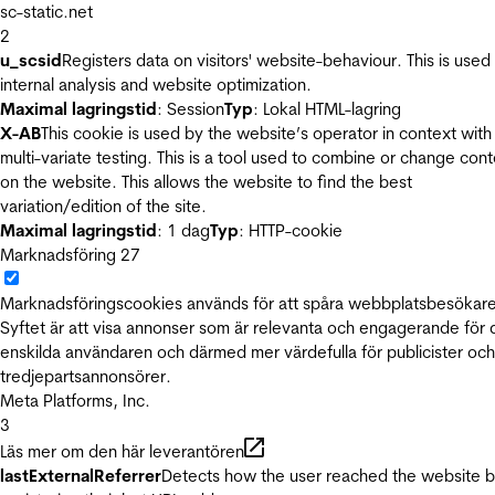
sc-static.net
2
u_scsid
Registers data on visitors' website-behaviour. This is used 
internal analysis and website optimization.
Maximal lagringstid
: Session
Typ
: Lokal HTML-lagring
X-AB
This cookie is used by the website’s operator in context with
multi-variate testing. This is a tool used to combine or change con
on the website. This allows the website to find the best
variation/edition of the site.
Maximal lagringstid
: 1 dag
Typ
: HTTP-cookie
Marknadsföring
27
Marknadsföringscookies används för att spåra webbplatsbesökare
Syftet är att visa annonser som är relevanta och engagerande för
enskilda användaren och därmed mer värdefulla för publicister och
tredjepartsannonsörer.
Meta Platforms, Inc.
3
Läs mer om den här leverantören
lastExternalReferrer
Detects how the user reached the website 