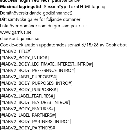
success_login_redirect_path
Väntande
Maximal lagringstid
: Session
Typ
: Lokal HTML-lagring
Domänöverskridande godkännande
2
Ditt samtycke gäller för följande domäner:
Lista över domäner som du ger samtycke till:
www.garnius.se
checkout.garnius.se
Cookie-deklaration uppdaterades senast 6/15/26 av
Cookiebot
[#IABV2_TITLE#]
[#IABV2_BODY_INTRO#]
[#IABV2_BODY_LEGITIMATE_INTEREST_INTRO#]
[#IABV2_BODY_PREFERENCE_INTRO#]
[#IABV2_LABEL_PURPOSES#]
[#IABV2_BODY_PURPOSES_INTRO#]
[#IABV2_BODY_PURPOSES#]
[#IABV2_LABEL_FEATURES#]
[#IABV2_BODY_FEATURES_INTRO#]
[#IABV2_BODY_FEATURES#]
[#IABV2_LABEL_PARTNERS#]
[#IABV2_BODY_PARTNERS_INTRO#]
[#IABV2_BODY_PARTNERS#]