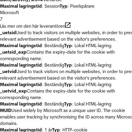
Maximal lagringstid
: Session
Typ
: Pixelspårare
Microsoft
7
Läs mer om den här leverantören
_uetsid
Used to track visitors on multiple websites, in order to pre
relevant advertisement based on the visitor's preferences.
Maximal lagringstid
: Beständig
Typ
: Lokal HTML-lagring
_uetsid_exp
Contains the expiry-date for the cookie with
corresponding name.
Maximal lagringstid
: Beständig
Typ
: Lokal HTML-lagring
_uetvid
Used to track visitors on multiple websites, in order to pre
relevant advertisement based on the visitor's preferences.
Maximal lagringstid
: Beständig
Typ
: Lokal HTML-lagring
_uetvid_exp
Contains the expiry-date for the cookie with
corresponding name.
Maximal lagringstid
: Beständig
Typ
: Lokal HTML-lagring
MUID
Used widely by Microsoft as a unique user ID. The cookie
enables user tracking by synchronising the ID across many Microso
domains.
Maximal lagringstid
: 1 år
Typ
: HTTP-cookie