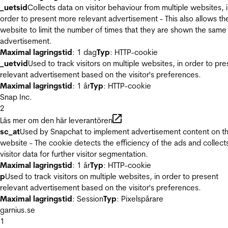
_uetsid
Collects data on visitor behaviour from multiple websites, 
order to present more relevant advertisement - This also allows th
website to limit the number of times that they are shown the same
advertisement.
Maximal lagringstid
: 1 dag
Typ
: HTTP-cookie
_uetvid
Used to track visitors on multiple websites, in order to pre
relevant advertisement based on the visitor's preferences.
Maximal lagringstid
: 1 år
Typ
: HTTP-cookie
Snap Inc.
2
Läs mer om den här leverantören
sc_at
Used by Snapchat to implement advertisement content on t
website - The cookie detects the efficiency of the ads and collect
visitor data for further visitor segmentation.
Maximal lagringstid
: 1 år
Typ
: HTTP-cookie
p
Used to track visitors on multiple websites, in order to present
relevant advertisement based on the visitor's preferences.
Maximal lagringstid
: Session
Typ
: Pixelspårare
garnius.se
1