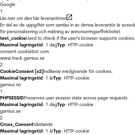
Google
1
Läs mer om den här leverantören
En del av de uppgifter som samlas in av denna leverantör är avse
för personalisering och mätning av annonseringseffektivitet.
test_cookie
Used to check if the user's browser supports cookies
Maximal lagringstid
: 1 dag
Typ
: HTTP-cookie
consent.cookiebot.com
www.track.garnius.se
2
CookieConsent [x2]
Indikerar medgivande för cookies.
Maximal lagringstid
: 1 år
Typ
: HTTP-cookie
garnius.no
1
PHPSESSID
Preserves user session state across page requests.
Maximal lagringstid
: 1 dag
Typ
: HTTP-cookie
garnius.se
2
Cross_Consent
Väntande
Maximal lagringstid
: 1 år
Typ
: HTTP-cookie