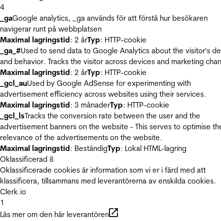
4
_ga
Google analytics, _ga används för att förstå hur besökaren
navigerar runt på webbplatsen
Maximal lagringstid
: 2 år
Typ
: HTTP-cookie
_ga_#
Used to send data to Google Analytics about the visitor's d
and behavior. Tracks the visitor across devices and marketing chan
Maximal lagringstid
: 2 år
Typ
: HTTP-cookie
_gcl_au
Used by Google AdSense for experimenting with
advertisement efficiency across websites using their services.
Maximal lagringstid
: 3 månader
Typ
: HTTP-cookie
_gcl_ls
Tracks the conversion rate between the user and the
advertisement banners on the website - This serves to optimise th
relevance of the advertisements on the website.
Maximal lagringstid
: Beständig
Typ
: Lokal HTML-lagring
Oklassificerad
8
Oklassificerade cookies är information som vi er i färd med att
klassificera, tillsammans med leverantörerna av enskilda cookies.
Clerk.io
1
Läs mer om den här leverantören