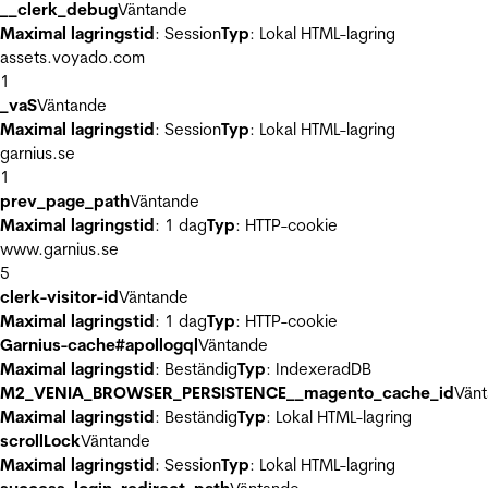
__clerk_debug
Väntande
Maximal lagringstid
: Session
Typ
: Lokal HTML-lagring
assets.voyado.com
1
_vaS
Väntande
Maximal lagringstid
: Session
Typ
: Lokal HTML-lagring
garnius.se
1
prev_page_path
Väntande
Maximal lagringstid
: 1 dag
Typ
: HTTP-cookie
www.garnius.se
5
clerk-visitor-id
Väntande
Maximal lagringstid
: 1 dag
Typ
: HTTP-cookie
Garnius-cache#apollogql
Väntande
Maximal lagringstid
: Beständig
Typ
: IndexeradDB
M2_VENIA_BROWSER_PERSISTENCE__magento_cache_id
Vän
Maximal lagringstid
: Beständig
Typ
: Lokal HTML-lagring
scrollLock
Väntande
Maximal lagringstid
: Session
Typ
: Lokal HTML-lagring