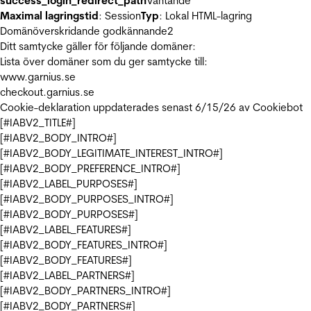
success_login_redirect_path
Väntande
Maximal lagringstid
: Session
Typ
: Lokal HTML-lagring
Domänöverskridande godkännande
2
Ditt samtycke gäller för följande domäner:
Lista över domäner som du ger samtycke till:
www.garnius.se
checkout.garnius.se
Cookie-deklaration uppdaterades senast 6/15/26 av
Cookiebot
[#IABV2_TITLE#]
[#IABV2_BODY_INTRO#]
[#IABV2_BODY_LEGITIMATE_INTEREST_INTRO#]
[#IABV2_BODY_PREFERENCE_INTRO#]
[#IABV2_LABEL_PURPOSES#]
[#IABV2_BODY_PURPOSES_INTRO#]
[#IABV2_BODY_PURPOSES#]
[#IABV2_LABEL_FEATURES#]
[#IABV2_BODY_FEATURES_INTRO#]
[#IABV2_BODY_FEATURES#]
[#IABV2_LABEL_PARTNERS#]
[#IABV2_BODY_PARTNERS_INTRO#]
[#IABV2_BODY_PARTNERS#]