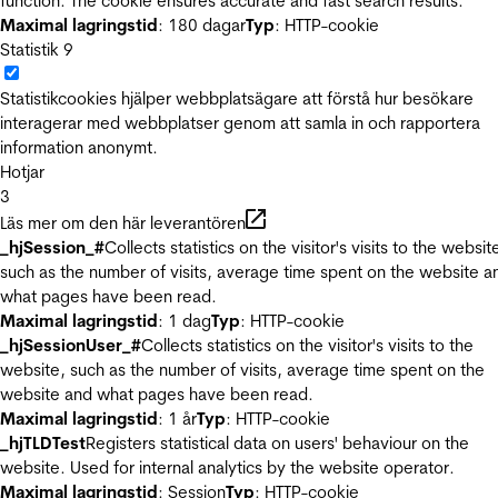
function. The cookie ensures accurate and fast search results.
Maximal lagringstid
: 180 dagar
Typ
: HTTP-cookie
Statistik
9
Statistikcookies hjälper webbplatsägare att förstå hur besökare
interagerar med webbplatser genom att samla in och rapportera
information anonymt.
Hotjar
3
Läs mer om den här leverantören
_hjSession_#
Collects statistics on the visitor's visits to the websit
such as the number of visits, average time spent on the website a
what pages have been read.
Maximal lagringstid
: 1 dag
Typ
: HTTP-cookie
_hjSessionUser_#
Collects statistics on the visitor's visits to the
website, such as the number of visits, average time spent on the
website and what pages have been read.
Maximal lagringstid
: 1 år
Typ
: HTTP-cookie
_hjTLDTest
Registers statistical data on users' behaviour on the
website. Used for internal analytics by the website operator.
Maximal lagringstid
: Session
Typ
: HTTP-cookie