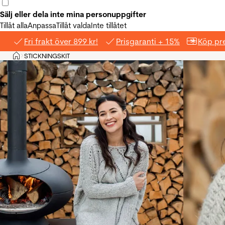
Sälj eller dela inte mina personuppgifter
Tillåt alla
Anpassa
Tillåt valda
Inte tillåtet
Fri frakt över 899 kr!
Prisgaranti + 15%
Köp pre
Hem
STICKNINGSKIT
>