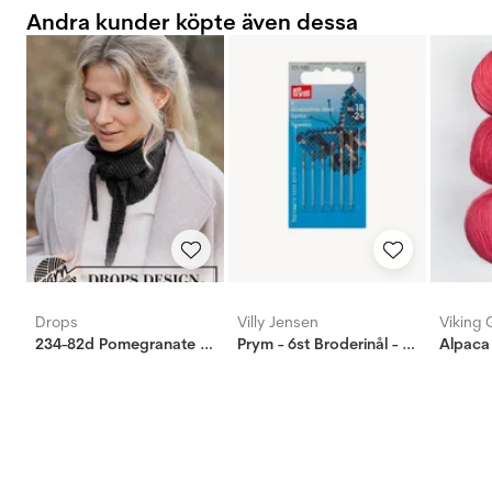
Andra kunder köpte även dessa
Drops
Villy Jensen
Viking 
234-82d Pomegranate Shawl
Prym - 6st Broderinål - Butt No. 18-24
Alpaca 