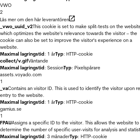
VWO
2
Läs mer om den här leverantören
_vwo_uuid_v2
This cookie is set to make split-tests on the websit
which optimizes the website's relevance towards the visitor – the
cookie can also be set to improve the visitor's experience on a
website.
Maximal lagringstid
: 1 år
Typ
: HTTP-cookie
collect/v.gif
Väntande
Maximal lagringstid
: Session
Typ
: Pixelspårare
assets.voyado.com
1
_va
Contains an visitor ID. This is used to identify the visitor upon r
entry to the website.
Maximal lagringstid
: 1 år
Typ
: HTTP-cookie
garnius.se
1
FPAU
Assigns a specific ID to the visitor. This allows the website to
determine the number of specific user-visits for analysis and statist
Maximal lagringstid
: 3 månader
Typ
: HTTP-cookie