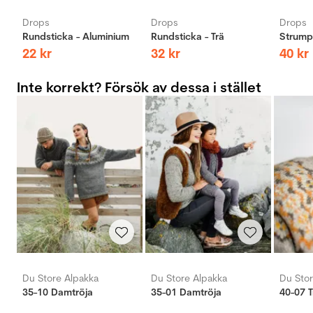
Drops
Drops
Drops
Rundsticka - Aluminium
Rundsticka - Trä
Strumps
22
kr
32
kr
40
kr
Inte korrekt? Försök av dessa i stället
Du Store Alpakka
Du Store Alpakka
Du Stor
35-10 Damtröja
35-01 Damtröja
40-07 T