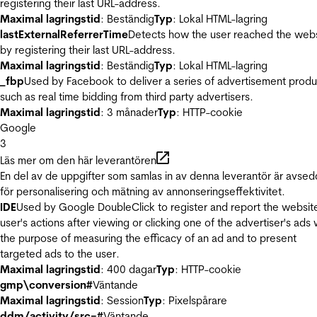
registering their last URL-address.
Maximal lagringstid
: Beständig
Typ
: Lokal HTML-lagring
lastExternalReferrerTime
Detects how the user reached the web
by registering their last URL-address.
Maximal lagringstid
: Beständig
Typ
: Lokal HTML-lagring
_fbp
Used by Facebook to deliver a series of advertisement produ
such as real time bidding from third party advertisers.
Maximal lagringstid
: 3 månader
Typ
: HTTP-cookie
Google
3
Läs mer om den här leverantören
En del av de uppgifter som samlas in av denna leverantör är avse
för personalisering och mätning av annonseringseffektivitet.
IDE
Used by Google DoubleClick to register and report the websit
user's actions after viewing or clicking one of the advertiser's ads 
the purpose of measuring the efficacy of an ad and to present
targeted ads to the user.
Maximal lagringstid
: 400 dagar
Typ
: HTTP-cookie
gmp\conversion#
Väntande
Maximal lagringstid
: Session
Typ
: Pixelspårare
ddm/activity/src=#
Väntande