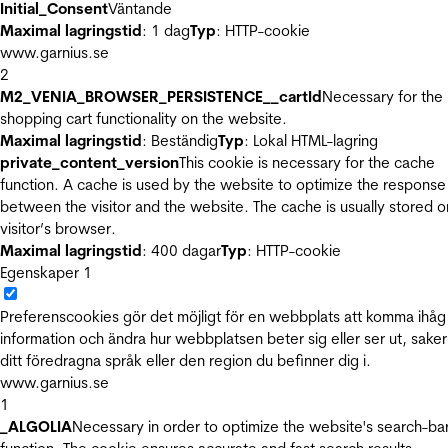
Initial_Consent
Väntande
Maximal lagringstid
: 1 dag
Typ
: HTTP-cookie
www.garnius.se
2
M2_VENIA_BROWSER_PERSISTENCE__cartId
Necessary for the
shopping cart functionality on the website.
Maximal lagringstid
: Beständig
Typ
: Lokal HTML-lagring
private_content_version
This cookie is necessary for the cache
function. A cache is used by the website to optimize the response
between the visitor and the website. The cache is usually stored o
visitor’s browser.
Maximal lagringstid
: 400 dagar
Typ
: HTTP-cookie
Egenskaper
1
Preferenscookies gör det möjligt för en webbplats att komma ihåg
information och ändra hur webbplatsen beter sig eller ser ut, sake
ditt föredragna språk eller den region du befinner dig i.
www.garnius.se
1
_ALGOLIA
Necessary in order to optimize the website's search-ba