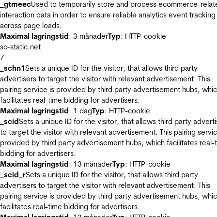
_gtmeec
Used to temporarily store and process ecommerce-relat
interaction data in order to ensure reliable analytics event tracking
across page loads.
Maximal lagringstid
: 3 månader
Typ
: HTTP-cookie
sc-static.net
7
_schn1
Sets a unique ID for the visitor, that allows third party
advertisers to target the visitor with relevant advertisement. This
pairing service is provided by third party advertisement hubs, whi
facilitates real-time bidding for advertisers.
Maximal lagringstid
: 1 dag
Typ
: HTTP-cookie
_scid
Sets a unique ID for the visitor, that allows third party advert
to target the visitor with relevant advertisement. This pairing servic
provided by third party advertisement hubs, which facilitates real-
bidding for advertisers.
Maximal lagringstid
: 13 månader
Typ
: HTTP-cookie
_scid_r
Sets a unique ID for the visitor, that allows third party
advertisers to target the visitor with relevant advertisement. This
pairing service is provided by third party advertisement hubs, whi
facilitates real-time bidding for advertisers.