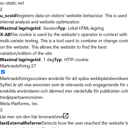
sc-static.net
2
u_scsid
Registers data on visitors' website-behaviour. This is used 
internal analysis and website optimization.
Maximal lagringstid
: Session
Typ
: Lokal HTML-lagring
X-AB
This cookie is used by the website’s operator in context with
multi-variate testing. This is a tool used to combine or change con
on the website. This allows the website to find the best
variation/edition of the site.
Maximal lagringstid
: 1 dag
Typ
: HTTP-cookie
Marknadsföring
27
Marknadsföringscookies används för att spåra webbplatsbesökare
Syftet är att visa annonser som är relevanta och engagerande för
enskilda användaren och därmed mer värdefulla för publicister och
tredjepartsannonsörer.
Meta Platforms, Inc.
3
Läs mer om den här leverantören
lastExternalReferrer
Detects how the user reached the website 