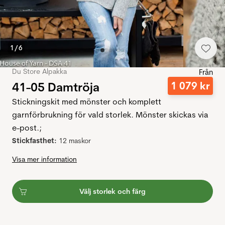
1
/
6
Du Store Alpakka
Från
41-05 Damtröja
1
079
kr
Stickningskit med mönster och komplett
garnförbrukning för vald storlek. Mönster skickas via
e-post.;
Stickfasthet:
12 maskor
Visa mer information
Välj storlek och färg