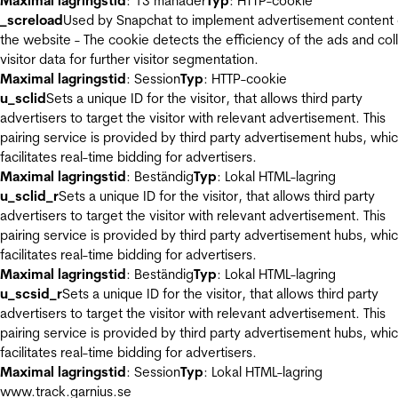
Maximal lagringstid
: 13 månader
Typ
: HTTP-cookie
_screload
Used by Snapchat to implement advertisement content
the website - The cookie detects the efficiency of the ads and col
visitor data for further visitor segmentation.
Maximal lagringstid
: Session
Typ
: HTTP-cookie
u_sclid
Sets a unique ID for the visitor, that allows third party
advertisers to target the visitor with relevant advertisement. This
pairing service is provided by third party advertisement hubs, whi
facilitates real-time bidding for advertisers.
Maximal lagringstid
: Beständig
Typ
: Lokal HTML-lagring
u_sclid_r
Sets a unique ID for the visitor, that allows third party
advertisers to target the visitor with relevant advertisement. This
pairing service is provided by third party advertisement hubs, whi
facilitates real-time bidding for advertisers.
Maximal lagringstid
: Beständig
Typ
: Lokal HTML-lagring
u_scsid_r
Sets a unique ID for the visitor, that allows third party
advertisers to target the visitor with relevant advertisement. This
pairing service is provided by third party advertisement hubs, whi
facilitates real-time bidding for advertisers.
Maximal lagringstid
: Session
Typ
: Lokal HTML-lagring
www.track.garnius.se