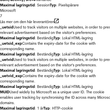
Maximal lagringstid
: Session
Typ
: Pixelspårare
Microsoft
7
Läs mer om den här leverantören
_uetsid
Used to track visitors on multiple websites, in order to pre
relevant advertisement based on the visitor's preferences.
Maximal lagringstid
: Beständig
Typ
: Lokal HTML-lagring
_uetsid_exp
Contains the expiry-date for the cookie with
corresponding name.
Maximal lagringstid
: Beständig
Typ
: Lokal HTML-lagring
_uetvid
Used to track visitors on multiple websites, in order to pre
relevant advertisement based on the visitor's preferences.
Maximal lagringstid
: Beständig
Typ
: Lokal HTML-lagring
_uetvid_exp
Contains the expiry-date for the cookie with
corresponding name.
Maximal lagringstid
: Beständig
Typ
: Lokal HTML-lagring
MUID
Used widely by Microsoft as a unique user ID. The cookie
enables user tracking by synchronising the ID across many Microso
domains.
Maximal lagringstid
: 1 år
Typ
: HTTP-cookie