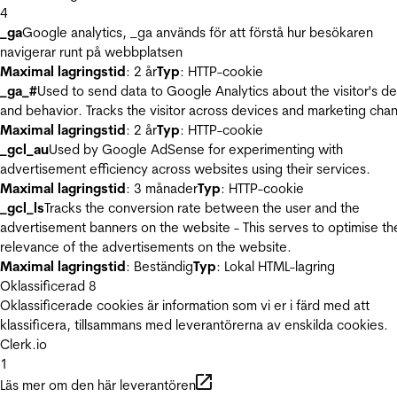
4
_ga
Google analytics, _ga används för att förstå hur besökaren
navigerar runt på webbplatsen
Maximal lagringstid
: 2 år
Typ
: HTTP-cookie
_ga_#
Used to send data to Google Analytics about the visitor's d
and behavior. Tracks the visitor across devices and marketing chan
Maximal lagringstid
: 2 år
Typ
: HTTP-cookie
_gcl_au
Used by Google AdSense for experimenting with
advertisement efficiency across websites using their services.
Maximal lagringstid
: 3 månader
Typ
: HTTP-cookie
_gcl_ls
Tracks the conversion rate between the user and the
advertisement banners on the website - This serves to optimise th
relevance of the advertisements on the website.
Maximal lagringstid
: Beständig
Typ
: Lokal HTML-lagring
Oklassificerad
8
Oklassificerade cookies är information som vi er i färd med att
klassificera, tillsammans med leverantörerna av enskilda cookies.
Clerk.io
1
Läs mer om den här leverantören