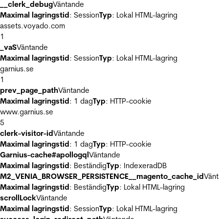
__clerk_debug
Väntande
Maximal lagringstid
: Session
Typ
: Lokal HTML-lagring
assets.voyado.com
1
_vaS
Väntande
Maximal lagringstid
: Session
Typ
: Lokal HTML-lagring
garnius.se
1
prev_page_path
Väntande
Maximal lagringstid
: 1 dag
Typ
: HTTP-cookie
www.garnius.se
5
clerk-visitor-id
Väntande
Maximal lagringstid
: 1 dag
Typ
: HTTP-cookie
Garnius-cache#apollogql
Väntande
Maximal lagringstid
: Beständig
Typ
: IndexeradDB
M2_VENIA_BROWSER_PERSISTENCE__magento_cache_id
Vän
Maximal lagringstid
: Beständig
Typ
: Lokal HTML-lagring
scrollLock
Väntande
Maximal lagringstid
: Session
Typ
: Lokal HTML-lagring