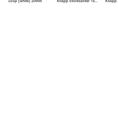
Loop (white) 20mm
Knapp Storesøster 15mm