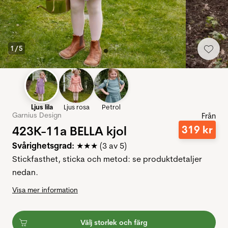
1
/
5
Ljus lila
Ljus rosa
Petrol
Garnius Design
Från
423K-11a BELLA kjol
319
kr
Svårighetsgrad:
★★★ (3 av 5)
Stickfasthet, sticka och metod: se produktdetaljer
nedan.
Visa mer information
Välj storlek och färg