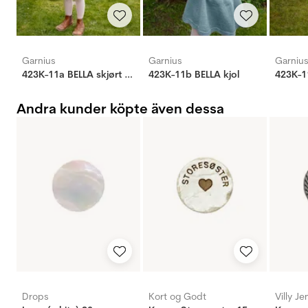
Garnius
Garnius
Garniu
423K-11a BELLA skjørt (Woolevo)
423K-11b BELLA kjol
423K-1
Andra kunder köpte även dessa
Drops
Kort og Godt
Villy J