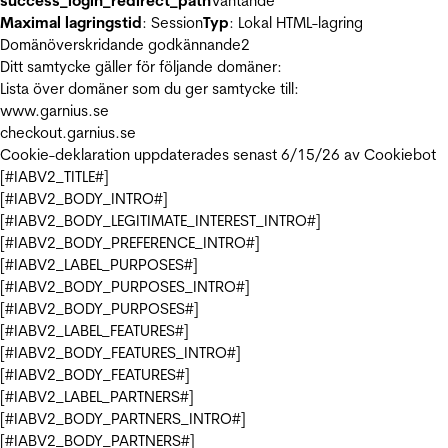
success_login_redirect_path
Väntande
Maximal lagringstid
: Session
Typ
: Lokal HTML-lagring
Domänöverskridande godkännande
2
Ditt samtycke gäller för följande domäner:
Lista över domäner som du ger samtycke till:
www.garnius.se
checkout.garnius.se
Cookie-deklaration uppdaterades senast 6/15/26 av
Cookiebot
[#IABV2_TITLE#]
[#IABV2_BODY_INTRO#]
[#IABV2_BODY_LEGITIMATE_INTEREST_INTRO#]
[#IABV2_BODY_PREFERENCE_INTRO#]
[#IABV2_LABEL_PURPOSES#]
[#IABV2_BODY_PURPOSES_INTRO#]
[#IABV2_BODY_PURPOSES#]
[#IABV2_LABEL_FEATURES#]
[#IABV2_BODY_FEATURES_INTRO#]
[#IABV2_BODY_FEATURES#]
[#IABV2_LABEL_PARTNERS#]
[#IABV2_BODY_PARTNERS_INTRO#]
[#IABV2_BODY_PARTNERS#]