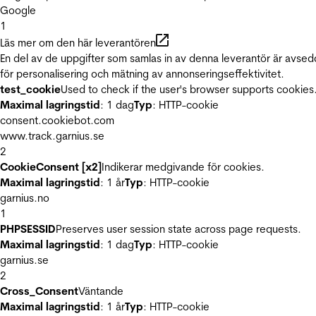
Google
1
Läs mer om den här leverantören
En del av de uppgifter som samlas in av denna leverantör är avse
för personalisering och mätning av annonseringseffektivitet.
test_cookie
Used to check if the user's browser supports cookies
Maximal lagringstid
: 1 dag
Typ
: HTTP-cookie
consent.cookiebot.com
www.track.garnius.se
2
CookieConsent [x2]
Indikerar medgivande för cookies.
Maximal lagringstid
: 1 år
Typ
: HTTP-cookie
garnius.no
1
PHPSESSID
Preserves user session state across page requests.
Maximal lagringstid
: 1 dag
Typ
: HTTP-cookie
garnius.se
2
Cross_Consent
Väntande
Maximal lagringstid
: 1 år
Typ
: HTTP-cookie