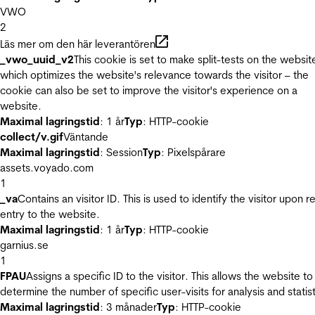
VWO
2
Läs mer om den här leverantören
_vwo_uuid_v2
This cookie is set to make split-tests on the websit
which optimizes the website's relevance towards the visitor – the
cookie can also be set to improve the visitor's experience on a
website.
Maximal lagringstid
: 1 år
Typ
: HTTP-cookie
collect/v.gif
Väntande
Maximal lagringstid
: Session
Typ
: Pixelspårare
assets.voyado.com
1
_va
Contains an visitor ID. This is used to identify the visitor upon r
entry to the website.
Maximal lagringstid
: 1 år
Typ
: HTTP-cookie
garnius.se
1
FPAU
Assigns a specific ID to the visitor. This allows the website to
determine the number of specific user-visits for analysis and statist
Maximal lagringstid
: 3 månader
Typ
: HTTP-cookie