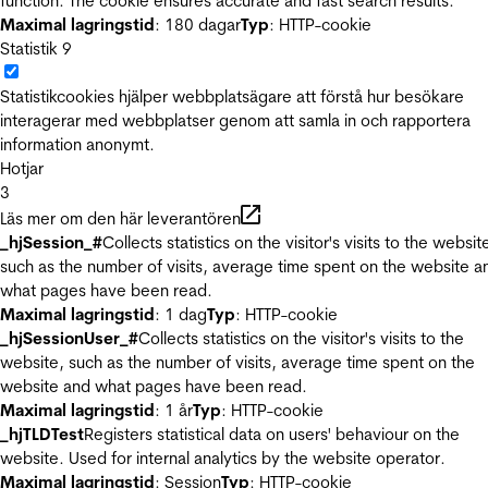
function. The cookie ensures accurate and fast search results.
Maximal lagringstid
: 180 dagar
Typ
: HTTP-cookie
Statistik
9
Statistikcookies hjälper webbplatsägare att förstå hur besökare
interagerar med webbplatser genom att samla in och rapportera
information anonymt.
Hotjar
3
Läs mer om den här leverantören
_hjSession_#
Collects statistics on the visitor's visits to the websit
such as the number of visits, average time spent on the website a
what pages have been read.
Maximal lagringstid
: 1 dag
Typ
: HTTP-cookie
_hjSessionUser_#
Collects statistics on the visitor's visits to the
website, such as the number of visits, average time spent on the
website and what pages have been read.
Maximal lagringstid
: 1 år
Typ
: HTTP-cookie
_hjTLDTest
Registers statistical data on users' behaviour on the
website. Used for internal analytics by the website operator.
Maximal lagringstid
: Session
Typ
: HTTP-cookie