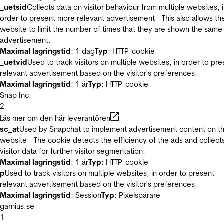
_uetsid
Collects data on visitor behaviour from multiple websites, 
order to present more relevant advertisement - This also allows th
website to limit the number of times that they are shown the same
advertisement.
Maximal lagringstid
: 1 dag
Typ
: HTTP-cookie
_uetvid
Used to track visitors on multiple websites, in order to pre
relevant advertisement based on the visitor's preferences.
Maximal lagringstid
: 1 år
Typ
: HTTP-cookie
Snap Inc.
2
Läs mer om den här leverantören
sc_at
Used by Snapchat to implement advertisement content on t
website - The cookie detects the efficiency of the ads and collect
visitor data for further visitor segmentation.
Maximal lagringstid
: 1 år
Typ
: HTTP-cookie
p
Used to track visitors on multiple websites, in order to present
relevant advertisement based on the visitor's preferences.
Maximal lagringstid
: Session
Typ
: Pixelspårare
garnius.se
1