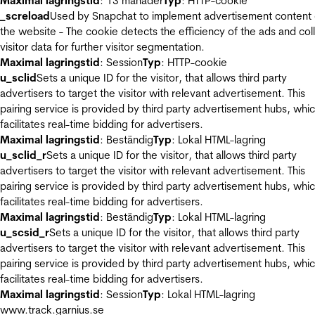
Maximal lagringstid
: 13 månader
Typ
: HTTP-cookie
_screload
Used by Snapchat to implement advertisement content
the website - The cookie detects the efficiency of the ads and col
visitor data for further visitor segmentation.
Maximal lagringstid
: Session
Typ
: HTTP-cookie
u_sclid
Sets a unique ID for the visitor, that allows third party
advertisers to target the visitor with relevant advertisement. This
pairing service is provided by third party advertisement hubs, whi
facilitates real-time bidding for advertisers.
Maximal lagringstid
: Beständig
Typ
: Lokal HTML-lagring
u_sclid_r
Sets a unique ID for the visitor, that allows third party
advertisers to target the visitor with relevant advertisement. This
pairing service is provided by third party advertisement hubs, whi
facilitates real-time bidding for advertisers.
Maximal lagringstid
: Beständig
Typ
: Lokal HTML-lagring
u_scsid_r
Sets a unique ID for the visitor, that allows third party
advertisers to target the visitor with relevant advertisement. This
pairing service is provided by third party advertisement hubs, whi
facilitates real-time bidding for advertisers.
Maximal lagringstid
: Session
Typ
: Lokal HTML-lagring
www.track.garnius.se