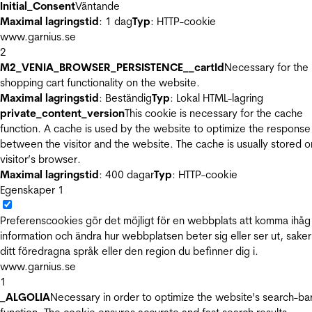
Initial_Consent
Väntande
Maximal lagringstid
: 1 dag
Typ
: HTTP-cookie
www.garnius.se
2
M2_VENIA_BROWSER_PERSISTENCE__cartId
Necessary for the
shopping cart functionality on the website.
Maximal lagringstid
: Beständig
Typ
: Lokal HTML-lagring
private_content_version
This cookie is necessary for the cache
function. A cache is used by the website to optimize the response
between the visitor and the website. The cache is usually stored o
visitor’s browser.
Maximal lagringstid
: 400 dagar
Typ
: HTTP-cookie
Egenskaper
1
Preferenscookies gör det möjligt för en webbplats att komma ihåg
information och ändra hur webbplatsen beter sig eller ser ut, sake
ditt föredragna språk eller den region du befinner dig i.
www.garnius.se
1
_ALGOLIA
Necessary in order to optimize the website's search-ba