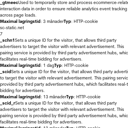
_gtmeec
Used to temporarily store and process ecommerce-relat
interaction data in order to ensure reliable analytics event tracking
across page loads.
Maximal lagringstid
: 3 månader
Typ
: HTTP-cookie
sc-static.net
7
_schn1
Sets a unique ID for the visitor, that allows third party
advertisers to target the visitor with relevant advertisement. This
pairing service is provided by third party advertisement hubs, whi
facilitates real-time bidding for advertisers.
Maximal lagringstid
: 1 dag
Typ
: HTTP-cookie
_scid
Sets a unique ID for the visitor, that allows third party advert
to target the visitor with relevant advertisement. This pairing servic
provided by third party advertisement hubs, which facilitates real-
bidding for advertisers.
Maximal lagringstid
: 13 månader
Typ
: HTTP-cookie
_scid_r
Sets a unique ID for the visitor, that allows third party
advertisers to target the visitor with relevant advertisement. This
pairing service is provided by third party advertisement hubs, whi
facilitates real-time bidding for advertisers.