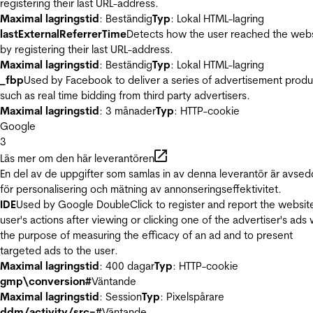
registering their last URL-address.
Maximal lagringstid
: Beständig
Typ
: Lokal HTML-lagring
lastExternalReferrerTime
Detects how the user reached the web
by registering their last URL-address.
Maximal lagringstid
: Beständig
Typ
: Lokal HTML-lagring
_fbp
Used by Facebook to deliver a series of advertisement produ
such as real time bidding from third party advertisers.
Maximal lagringstid
: 3 månader
Typ
: HTTP-cookie
Google
3
Läs mer om den här leverantören
En del av de uppgifter som samlas in av denna leverantör är avse
för personalisering och mätning av annonseringseffektivitet.
IDE
Used by Google DoubleClick to register and report the websit
user's actions after viewing or clicking one of the advertiser's ads 
the purpose of measuring the efficacy of an ad and to present
targeted ads to the user.
Maximal lagringstid
: 400 dagar
Typ
: HTTP-cookie
gmp\conversion#
Väntande
Maximal lagringstid
: Session
Typ
: Pixelspårare
ddm/activity/src=#
Väntande