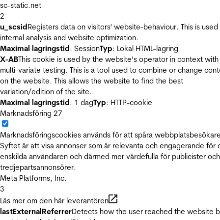
sc-static.net
2
u_scsid
Registers data on visitors' website-behaviour. This is used 
internal analysis and website optimization.
Maximal lagringstid
: Session
Typ
: Lokal HTML-lagring
X-AB
This cookie is used by the website’s operator in context with
multi-variate testing. This is a tool used to combine or change con
on the website. This allows the website to find the best
variation/edition of the site.
Maximal lagringstid
: 1 dag
Typ
: HTTP-cookie
Marknadsföring
27
Marknadsföringscookies används för att spåra webbplatsbesökare
Syftet är att visa annonser som är relevanta och engagerande för
enskilda användaren och därmed mer värdefulla för publicister och
tredjepartsannonsörer.
Meta Platforms, Inc.
3
Läs mer om den här leverantören
lastExternalReferrer
Detects how the user reached the website 