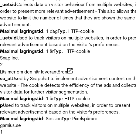
_uetsid
Collects data on visitor behaviour from multiple websites, 
order to present more relevant advertisement - This also allows th
website to limit the number of times that they are shown the same
advertisement.
Maximal lagringstid
: 1 dag
Typ
: HTTP-cookie
_uetvid
Used to track visitors on multiple websites, in order to pre
relevant advertisement based on the visitor's preferences.
Maximal lagringstid
: 1 år
Typ
: HTTP-cookie
Snap Inc.
2
Läs mer om den här leverantören
sc_at
Used by Snapchat to implement advertisement content on t
website - The cookie detects the efficiency of the ads and collect
visitor data for further visitor segmentation.
Maximal lagringstid
: 1 år
Typ
: HTTP-cookie
p
Used to track visitors on multiple websites, in order to present
relevant advertisement based on the visitor's preferences.
Maximal lagringstid
: Session
Typ
: Pixelspårare
garnius.se
1