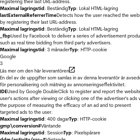
registering their last URL-address.
Maximal lagringstid
: Beständig
Typ
: Lokal HTML-lagring
lastExternalReferrerTime
Detects how the user reached the web
by registering their last URL-address.
Maximal lagringstid
: Beständig
Typ
: Lokal HTML-lagring
_fbp
Used by Facebook to deliver a series of advertisement produ
such as real time bidding from third party advertisers.
Maximal lagringstid
: 3 månader
Typ
: HTTP-cookie
Google
3
Läs mer om den här leverantören
En del av de uppgifter som samlas in av denna leverantör är avse
för personalisering och mätning av annonseringseffektivitet.
IDE
Used by Google DoubleClick to register and report the websit
user's actions after viewing or clicking one of the advertiser's ads 
the purpose of measuring the efficacy of an ad and to present
targeted ads to the user.
Maximal lagringstid
: 400 dagar
Typ
: HTTP-cookie
gmp\conversion#
Väntande
Maximal lagringstid
: Session
Typ
: Pixelspårare
ddm/activity/src=#
Väntande