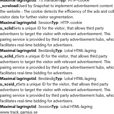
Maximal lagringstid
: 13 månader
Typ
: HTTP-cookie
_screload
Used by Snapchat to implement advertisement content
the website - The cookie detects the efficiency of the ads and col
visitor data for further visitor segmentation.
Maximal lagringstid
: Session
Typ
: HTTP-cookie
u_sclid
Sets a unique ID for the visitor, that allows third party
advertisers to target the visitor with relevant advertisement. This
pairing service is provided by third party advertisement hubs, whi
facilitates real-time bidding for advertisers.
Maximal lagringstid
: Beständig
Typ
: Lokal HTML-lagring
u_sclid_r
Sets a unique ID for the visitor, that allows third party
advertisers to target the visitor with relevant advertisement. This
pairing service is provided by third party advertisement hubs, whi
facilitates real-time bidding for advertisers.
Maximal lagringstid
: Beständig
Typ
: Lokal HTML-lagring
u_scsid_r
Sets a unique ID for the visitor, that allows third party
advertisers to target the visitor with relevant advertisement. This
pairing service is provided by third party advertisement hubs, whi
facilitates real-time bidding for advertisers.
Maximal lagringstid
: Session
Typ
: Lokal HTML-lagring
www.track.garnius.se