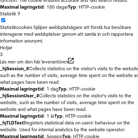
function. The cookie ensures accurate and fast search results.
Maximal lagringstid
: 180 dagar
Typ
: HTTP-cookie
Statistik
9
Statistikcookies hjälper webbplatsägare att förstå hur besökare
interagerar med webbplatser genom att samla in och rapportera
information anonymt.
Hotjar
3
Läs mer om den här leverantören
_hjSession_#
Collects statistics on the visitor's visits to the websit
such as the number of visits, average time spent on the website a
what pages have been read.
Maximal lagringstid
: 1 dag
Typ
: HTTP-cookie
_hjSessionUser_#
Collects statistics on the visitor's visits to the
website, such as the number of visits, average time spent on the
website and what pages have been read.
Maximal lagringstid
: 1 år
Typ
: HTTP-cookie
_hjTLDTest
Registers statistical data on users' behaviour on the
website. Used for internal analytics by the website operator.
Maximal lagringstid
: Session
Typ
: HTTP-cookie