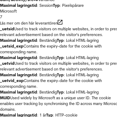
Maximal lagringstid
: Session
Typ
: Pixelspårare
Microsoft
7
Läs mer om den här leverantören
_uetsid
Used to track visitors on multiple websites, in order to pre
relevant advertisement based on the visitor's preferences.
Maximal lagringstid
: Beständig
Typ
: Lokal HTML-lagring
_uetsid_exp
Contains the expiry-date for the cookie with
corresponding name.
Maximal lagringstid
: Beständig
Typ
: Lokal HTML-lagring
_uetvid
Used to track visitors on multiple websites, in order to pre
relevant advertisement based on the visitor's preferences.
Maximal lagringstid
: Beständig
Typ
: Lokal HTML-lagring
_uetvid_exp
Contains the expiry-date for the cookie with
corresponding name.
Maximal lagringstid
: Beständig
Typ
: Lokal HTML-lagring
MUID
Used widely by Microsoft as a unique user ID. The cookie
enables user tracking by synchronising the ID across many Microso
domains.
Maximal lagringstid
: 1 år
Typ
: HTTP-cookie