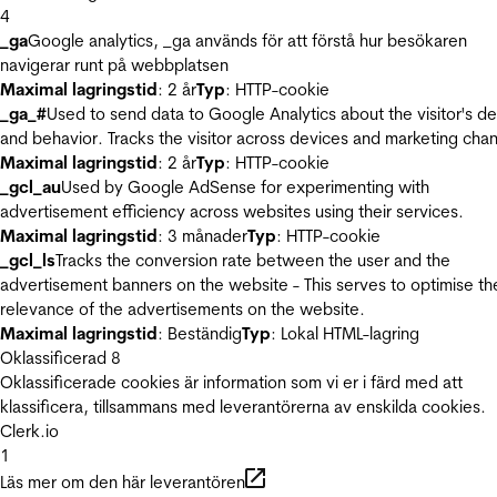
4
_ga
Google analytics, _ga används för att förstå hur besökaren
navigerar runt på webbplatsen
Maximal lagringstid
: 2 år
Typ
: HTTP-cookie
_ga_#
Used to send data to Google Analytics about the visitor's d
and behavior. Tracks the visitor across devices and marketing chan
Maximal lagringstid
: 2 år
Typ
: HTTP-cookie
_gcl_au
Used by Google AdSense for experimenting with
advertisement efficiency across websites using their services.
Maximal lagringstid
: 3 månader
Typ
: HTTP-cookie
_gcl_ls
Tracks the conversion rate between the user and the
advertisement banners on the website - This serves to optimise th
relevance of the advertisements on the website.
Maximal lagringstid
: Beständig
Typ
: Lokal HTML-lagring
Oklassificerad
8
Oklassificerade cookies är information som vi er i färd med att
klassificera, tillsammans med leverantörerna av enskilda cookies.
Clerk.io
1
Läs mer om den här leverantören