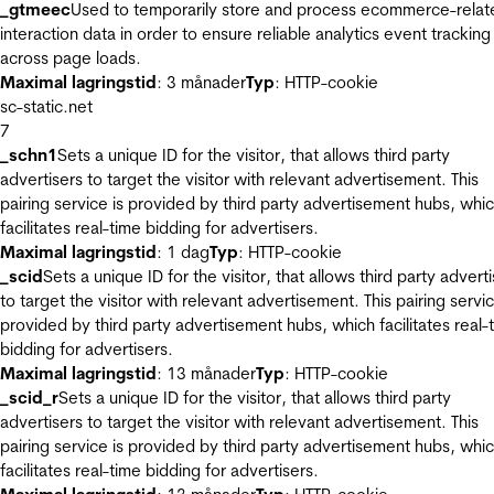
_gtmeec
Used to temporarily store and process ecommerce-relat
interaction data in order to ensure reliable analytics event tracking
across page loads.
Maximal lagringstid
: 3 månader
Typ
: HTTP-cookie
sc-static.net
7
_schn1
Sets a unique ID for the visitor, that allows third party
advertisers to target the visitor with relevant advertisement. This
pairing service is provided by third party advertisement hubs, whi
facilitates real-time bidding for advertisers.
Maximal lagringstid
: 1 dag
Typ
: HTTP-cookie
_scid
Sets a unique ID for the visitor, that allows third party advert
to target the visitor with relevant advertisement. This pairing servic
provided by third party advertisement hubs, which facilitates real-
bidding for advertisers.
Maximal lagringstid
: 13 månader
Typ
: HTTP-cookie
_scid_r
Sets a unique ID for the visitor, that allows third party
advertisers to target the visitor with relevant advertisement. This
pairing service is provided by third party advertisement hubs, whi
facilitates real-time bidding for advertisers.