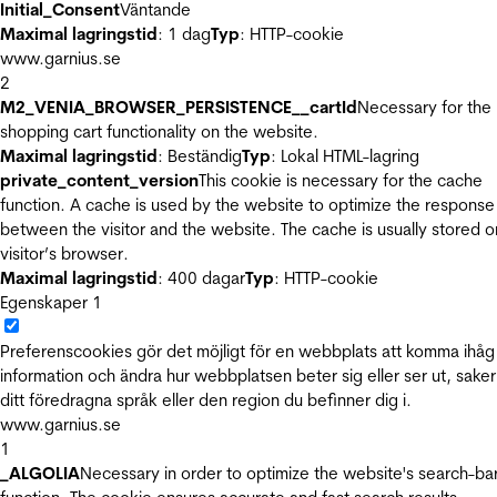
Initial_Consent
Väntande
Maximal lagringstid
: 1 dag
Typ
: HTTP-cookie
www.garnius.se
2
M2_VENIA_BROWSER_PERSISTENCE__cartId
Necessary for the
shopping cart functionality on the website.
Maximal lagringstid
: Beständig
Typ
: Lokal HTML-lagring
private_content_version
This cookie is necessary for the cache
function. A cache is used by the website to optimize the response
between the visitor and the website. The cache is usually stored o
visitor’s browser.
Maximal lagringstid
: 400 dagar
Typ
: HTTP-cookie
Egenskaper
1
Preferenscookies gör det möjligt för en webbplats att komma ihåg
information och ändra hur webbplatsen beter sig eller ser ut, sake
ditt föredragna språk eller den region du befinner dig i.
www.garnius.se
1
_ALGOLIA
Necessary in order to optimize the website's search-ba