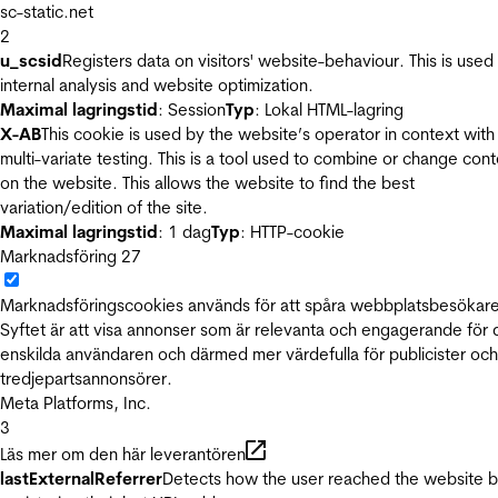
sc-static.net
2
u_scsid
Registers data on visitors' website-behaviour. This is used 
internal analysis and website optimization.
Maximal lagringstid
: Session
Typ
: Lokal HTML-lagring
X-AB
This cookie is used by the website’s operator in context with
multi-variate testing. This is a tool used to combine or change con
on the website. This allows the website to find the best
variation/edition of the site.
Maximal lagringstid
: 1 dag
Typ
: HTTP-cookie
Marknadsföring
27
Marknadsföringscookies används för att spåra webbplatsbesökare
Syftet är att visa annonser som är relevanta och engagerande för
enskilda användaren och därmed mer värdefulla för publicister och
tredjepartsannonsörer.
Meta Platforms, Inc.
3
Läs mer om den här leverantören
lastExternalReferrer
Detects how the user reached the website 