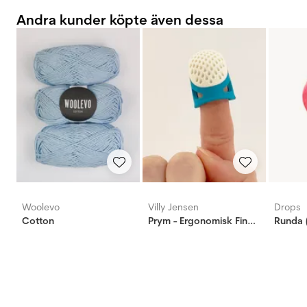
Andra kunder köpte även dessa
Woolevo
Villy Jensen
Drops
Cotton
Prym - Ergonomisk Fingerbøl, X-Large
Runda 