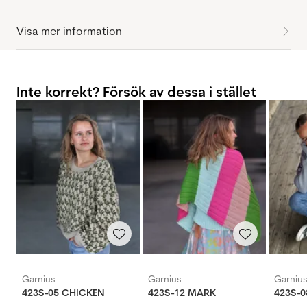
Visa mer information
Inte korrekt? Försök av dessa i stället
Garnius
Garnius
Garniu
423S-05 CHICKEN
423S-12 MARK
423S-