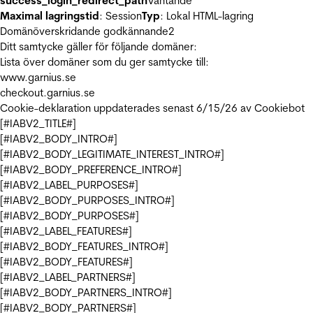
success_login_redirect_path
Väntande
Maximal lagringstid
: Session
Typ
: Lokal HTML-lagring
Domänöverskridande godkännande
2
Ditt samtycke gäller för följande domäner:
Lista över domäner som du ger samtycke till:
www.garnius.se
checkout.garnius.se
Cookie-deklaration uppdaterades senast 6/15/26 av
Cookiebot
[#IABV2_TITLE#]
[#IABV2_BODY_INTRO#]
[#IABV2_BODY_LEGITIMATE_INTEREST_INTRO#]
[#IABV2_BODY_PREFERENCE_INTRO#]
[#IABV2_LABEL_PURPOSES#]
[#IABV2_BODY_PURPOSES_INTRO#]
[#IABV2_BODY_PURPOSES#]
[#IABV2_LABEL_FEATURES#]
[#IABV2_BODY_FEATURES_INTRO#]
[#IABV2_BODY_FEATURES#]
[#IABV2_LABEL_PARTNERS#]
[#IABV2_BODY_PARTNERS_INTRO#]
[#IABV2_BODY_PARTNERS#]