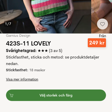
1
/
7
Garnius Design
Från
423S-11 LOVELY
249
kr
Svårighetsgrad:
★★★ (3 av 5)
Stickfasthet, sticka och metod: se produktdetaljer
nedan.
Stickfasthet:
18 maskor
Visa mer information
Välj storlek och färg