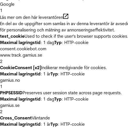
Google
1
Läs mer om den här leverantören
En del av de uppgifter som samlas in av denna leverantör är avse
för personalisering och mätning av annonseringseffektivitet.
test_cookie
Used to check if the user's browser supports cookies
Maximal lagringstid
: 1 dag
Typ
: HTTP-cookie
consent.cookiebot.com
www.track.garnius.se
2
CookieConsent [x2]
Indikerar medgivande för cookies.
Maximal lagringstid
: 1 år
Typ
: HTTP-cookie
garnius.no
1
PHPSESSID
Preserves user session state across page requests.
Maximal lagringstid
: 1 dag
Typ
: HTTP-cookie
garnius.se
2
Cross_Consent
Väntande
Maximal lagringstid
: 1 år
Typ
: HTTP-cookie