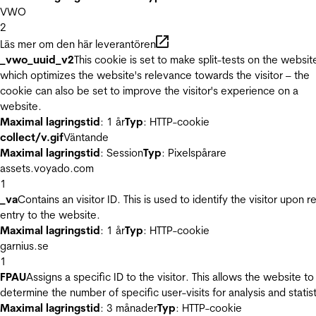
VWO
2
Läs mer om den här leverantören
_vwo_uuid_v2
This cookie is set to make split-tests on the websit
which optimizes the website's relevance towards the visitor – the
cookie can also be set to improve the visitor's experience on a
website.
Maximal lagringstid
: 1 år
Typ
: HTTP-cookie
collect/v.gif
Väntande
Maximal lagringstid
: Session
Typ
: Pixelspårare
assets.voyado.com
1
_va
Contains an visitor ID. This is used to identify the visitor upon r
entry to the website.
Maximal lagringstid
: 1 år
Typ
: HTTP-cookie
garnius.se
1
FPAU
Assigns a specific ID to the visitor. This allows the website to
determine the number of specific user-visits for analysis and statist
Maximal lagringstid
: 3 månader
Typ
: HTTP-cookie