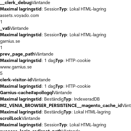
__clerk_debug
Väntande
Maximal lagringstid
: Session
Typ
: Lokal HTML-lagring
assets.voyado.com
1
_vaS
Väntande
Maximal lagringstid
: Session
Typ
: Lokal HTML-lagring
garnius.se
1
prev_page_path
Väntande
Maximal lagringstid
: 1 dag
Typ
: HTTP-cookie
www.garnius.se
5
clerk-visitor-id
Väntande
Maximal lagringstid
: 1 dag
Typ
: HTTP-cookie
Garnius-cache#apollogql
Väntande
Maximal lagringstid
: Beständig
Typ
: IndexeradDB
M2_VENIA_BROWSER_PERSISTENCE__magento_cache_id
Vän
Maximal lagringstid
: Beständig
Typ
: Lokal HTML-lagring
scrollLock
Väntande
Maximal lagringstid
: Session
Typ
: Lokal HTML-lagring