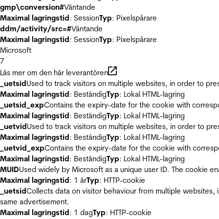
gmp\conversion#
Väntande
Maximal lagringstid
: Session
Typ
: Pixelspårare
ddm/activity/src=#
Väntande
Maximal lagringstid
: Session
Typ
: Pixelspårare
Microsoft
7
Läs mer om den här leverantören
_uetsid
Used to track visitors on multiple websites, in order to pr
Maximal lagringstid
: Beständig
Typ
: Lokal HTML-lagring
_uetsid_exp
Contains the expiry-date for the cookie with corres
Maximal lagringstid
: Beständig
Typ
: Lokal HTML-lagring
_uetvid
Used to track visitors on multiple websites, in order to pr
Maximal lagringstid
: Beständig
Typ
: Lokal HTML-lagring
_uetvid_exp
Contains the expiry-date for the cookie with corres
Maximal lagringstid
: Beständig
Typ
: Lokal HTML-lagring
MUID
Used widely by Microsoft as a unique user ID. The cookie en
Maximal lagringstid
: 1 år
Typ
: HTTP-cookie
_uetsid
Collects data on visitor behaviour from multiple websites, 
same advertisement.
Maximal lagringstid
: 1 dag
Typ
: HTTP-cookie