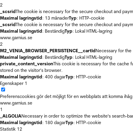
2
_scsrid
The cookie is necessary for the secure checkout and payme
Maximal lagringstid
: 13 månader
Typ
: HTTP-cookie
_scsrid
The cookie is necessary for the secure checkout and payme
Maximal lagringstid
: Beständig
Typ
: Lokal HTML-lagring
www.garnius.se
2
M2_VENIA_BROWSER_PERSISTENCE__cartId
Necessary for the 
Maximal lagringstid
: Beständig
Typ
: Lokal HTML-lagring
private_content_version
This cookie is necessary for the cache 
stored on the visitor’s browser.
Maximal lagringstid
: 400 dagar
Typ
: HTTP-cookie
Egenskaper
1
Preferenscookies gör det möjligt för en webbplats att komma ihåg i
www.garnius.se
1
_ALGOLIA
Necessary in order to optimize the website's search-bar
Maximal lagringstid
: 180 dagar
Typ
: HTTP-cookie
Statistik
12