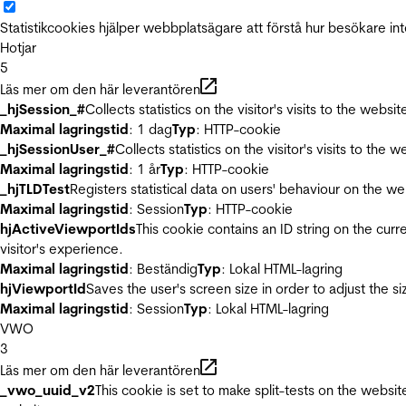
Statistikcookies hjälper webbplatsägare att förstå hur besökare 
Hotjar
5
Läs mer om den här leverantören
_hjSession_#
Collects statistics on the visitor's visits to the we
Maximal lagringstid
: 1 dag
Typ
: HTTP-cookie
_hjSessionUser_#
Collects statistics on the visitor's visits to t
Maximal lagringstid
: 1 år
Typ
: HTTP-cookie
_hjTLDTest
Registers statistical data on users' behaviour on the we
Maximal lagringstid
: Session
Typ
: HTTP-cookie
hjActiveViewportIds
This cookie contains an ID string on the curr
visitor's experience.
Maximal lagringstid
: Beständig
Typ
: Lokal HTML-lagring
hjViewportId
Saves the user's screen size in order to adjust the s
Maximal lagringstid
: Session
Typ
: Lokal HTML-lagring
VWO
3
Läs mer om den här leverantören
_vwo_uuid_v2
This cookie is set to make split-tests on the websi