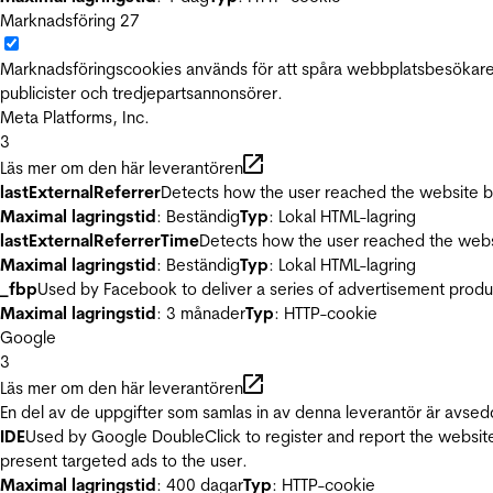
Marknadsföring
27
Marknadsföringscookies används för att spåra webbplatsbesökare.
publicister och tredjepartsannonsörer.
Meta Platforms, Inc.
3
Läs mer om den här leverantören
lastExternalReferrer
Detects how the user reached the website by 
Maximal lagringstid
: Beständig
Typ
: Lokal HTML-lagring
lastExternalReferrerTime
Detects how the user reached the websi
Maximal lagringstid
: Beständig
Typ
: Lokal HTML-lagring
_fbp
Used by Facebook to deliver a series of advertisement product
Maximal lagringstid
: 3 månader
Typ
: HTTP-cookie
Google
3
Läs mer om den här leverantören
En del av de uppgifter som samlas in av denna leverantör är avsed
IDE
Used by Google DoubleClick to register and report the website u
present targeted ads to the user.
Maximal lagringstid
: 400 dagar
Typ
: HTTP-cookie