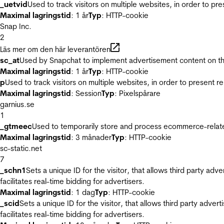
_uetvid
Used to track visitors on multiple websites, in order to pr
Maximal lagringstid
: 1 år
Typ
: HTTP-cookie
Snap Inc.
2
Läs mer om den här leverantören
sc_at
Used by Snapchat to implement advertisement content on the w
Maximal lagringstid
: 1 år
Typ
: HTTP-cookie
p
Used to track visitors on multiple websites, in order to present 
Maximal lagringstid
: Session
Typ
: Pixelspårare
garnius.se
1
_gtmeec
Used to temporarily store and process ecommerce-related 
Maximal lagringstid
: 3 månader
Typ
: HTTP-cookie
sc-static.net
7
_schn1
Sets a unique ID for the visitor, that allows third party adv
facilitates real-time bidding for advertisers.
Maximal lagringstid
: 1 dag
Typ
: HTTP-cookie
_scid
Sets a unique ID for the visitor, that allows third party adver
facilitates real-time bidding for advertisers.