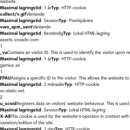
website.
Maximal lagringstid
: 1 år
Typ
: HTTP-cookie
collect/v.gif
Väntande
Maximal lagringstid
: Session
Typ
: Pixelspårare
vwo_apm_sent
Väntande
Maximal lagringstid
: Beständig
Typ
: Lokal HTML-lagring
assets.voyado.com
1
_va
Contains an visitor ID. This is used to identify the visitor upon 
Maximal lagringstid
: 1 år
Typ
: HTTP-cookie
garnius.se
1
FPAU
Assigns a specific ID to the visitor. This allows the website to
Maximal lagringstid
: 3 månader
Typ
: HTTP-cookie
sc-static.net
2
u_scsid
Registers data on visitors' website-behaviour. This is used 
Maximal lagringstid
: Session
Typ
: Lokal HTML-lagring
X-AB
This cookie is used by the website’s operator in context with 
variation/edition of the site.
Maximal lagringstid
: 1 dag
Typ
: HTTP-cookie