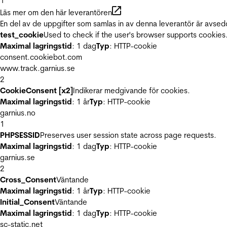
1
Läs mer om den här leverantören
En del av de uppgifter som samlas in av denna leverantör är avsed
test_cookie
Used to check if the user's browser supports cookies
Maximal lagringstid
: 1 dag
Typ
: HTTP-cookie
consent.cookiebot.com
www.track.garnius.se
2
CookieConsent [x2]
Indikerar medgivande för cookies.
Maximal lagringstid
: 1 år
Typ
: HTTP-cookie
garnius.no
1
PHPSESSID
Preserves user session state across page requests.
Maximal lagringstid
: 1 dag
Typ
: HTTP-cookie
garnius.se
2
Cross_Consent
Väntande
Maximal lagringstid
: 1 år
Typ
: HTTP-cookie
Initial_Consent
Väntande
Maximal lagringstid
: 1 dag
Typ
: HTTP-cookie
sc-static.net