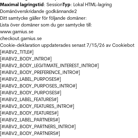
Maximal lagringstid
: Session
Typ
: Lokal HTML-lagring
Domänöverskridande godkännande
2
Ditt samtycke gäller för följande domäner:
Lista över domäner som du ger samtycke till:
www.garnius.se
checkout.garnius.se
Cookie-deklaration uppdaterades senast 7/15/26 av
Cookiebot
[#IABV2_TITLE#]
[#IABV2_BODY_INTRO#]
[#IABV2_BODY_LEGITIMATE_INTEREST_INTRO#]
[#IABV2_BODY_PREFERENCE_INTRO#]
[#IABV2_LABEL_PURPOSES#]
[#IABV2_BODY_PURPOSES_INTRO#]
[#IABV2_BODY_PURPOSES#]
[#IABV2_LABEL_FEATURES#]
[#IABV2_BODY_FEATURES_INTRO#]
[#IABV2_BODY_FEATURES#]
[#IABV2_LABEL_PARTNERS#]
[#IABV2_BODY_PARTNERS_INTRO#]
[#IABV2_BODY_PARTNERS#]