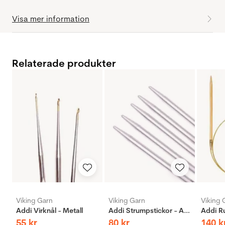
Visa mer information
Relaterade produkter
Viking Garn
Viking Garn
Viking 
Addi Virknål - Metall
Addi Strumpstickor - Aluminium
55
kr
80
kr
140
k