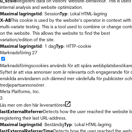
u_scsid
Registers data on visitors' website-behaviour. This is used 
internal analysis and website optimization.
Maximal lagringstid
: Session
Typ
: Lokal HTML-lagring
X-AB
This cookie is used by the website’s operator in context with
multi-variate testing. This is a tool used to combine or change con
on the website. This allows the website to find the best
variation/edition of the site.
Maximal lagringstid
: 1 dag
Typ
: HTTP-cookie
Marknadsföring
27
Marknadsföringscookies används för att spåra webbplatsbesökare
Syftet är att visa annonser som är relevanta och engagerande för
enskilda användaren och därmed mer värdefulla för publicister och
tredjepartsannonsörer.
Meta Platforms, Inc.
3
Läs mer om den här leverantören
lastExternalReferrer
Detects how the user reached the website 
registering their last URL-address.
Maximal lagringstid
: Beständig
Typ
: Lokal HTML-lagring
lastExternalReferrerTime
Detects how the user reached the web