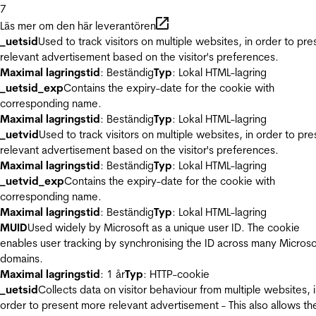
7
Läs mer om den här leverantören
_uetsid
Used to track visitors on multiple websites, in order to pre
relevant advertisement based on the visitor's preferences.
Maximal lagringstid
: Beständig
Typ
: Lokal HTML-lagring
_uetsid_exp
Contains the expiry-date for the cookie with
corresponding name.
Maximal lagringstid
: Beständig
Typ
: Lokal HTML-lagring
_uetvid
Used to track visitors on multiple websites, in order to pre
relevant advertisement based on the visitor's preferences.
Maximal lagringstid
: Beständig
Typ
: Lokal HTML-lagring
_uetvid_exp
Contains the expiry-date for the cookie with
corresponding name.
Maximal lagringstid
: Beständig
Typ
: Lokal HTML-lagring
MUID
Used widely by Microsoft as a unique user ID. The cookie
enables user tracking by synchronising the ID across many Microso
domains.
Maximal lagringstid
: 1 år
Typ
: HTTP-cookie
_uetsid
Collects data on visitor behaviour from multiple websites, 
order to present more relevant advertisement - This also allows th