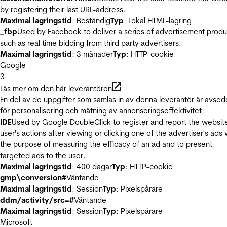
by registering their last URL-address.
Maximal lagringstid
: Beständig
Typ
: Lokal HTML-lagring
_fbp
Used by Facebook to deliver a series of advertisement produ
such as real time bidding from third party advertisers.
Maximal lagringstid
: 3 månader
Typ
: HTTP-cookie
Google
3
Läs mer om den här leverantören
En del av de uppgifter som samlas in av denna leverantör är avse
för personalisering och mätning av annonseringseffektivitet.
IDE
Used by Google DoubleClick to register and report the websit
user's actions after viewing or clicking one of the advertiser's ads 
the purpose of measuring the efficacy of an ad and to present
targeted ads to the user.
Maximal lagringstid
: 400 dagar
Typ
: HTTP-cookie
gmp\conversion#
Väntande
Maximal lagringstid
: Session
Typ
: Pixelspårare
ddm/activity/src=#
Väntande
Maximal lagringstid
: Session
Typ
: Pixelspårare
Microsoft