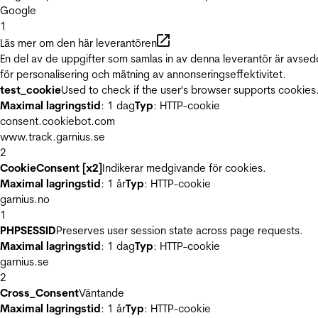
Google
1
Läs mer om den här leverantören
En del av de uppgifter som samlas in av denna leverantör är avse
för personalisering och mätning av annonseringseffektivitet.
test_cookie
Used to check if the user's browser supports cookies
Maximal lagringstid
: 1 dag
Typ
: HTTP-cookie
consent.cookiebot.com
www.track.garnius.se
2
CookieConsent [x2]
Indikerar medgivande för cookies.
Maximal lagringstid
: 1 år
Typ
: HTTP-cookie
garnius.no
1
PHPSESSID
Preserves user session state across page requests.
Maximal lagringstid
: 1 dag
Typ
: HTTP-cookie
garnius.se
2
Cross_Consent
Väntande
Maximal lagringstid
: 1 år
Typ
: HTTP-cookie