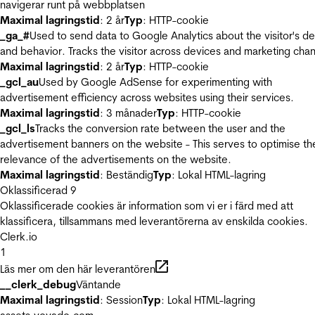
navigerar runt på webbplatsen
Maximal lagringstid
: 2 år
Typ
: HTTP-cookie
_ga_#
Used to send data to Google Analytics about the visitor's d
and behavior. Tracks the visitor across devices and marketing chan
Maximal lagringstid
: 2 år
Typ
: HTTP-cookie
_gcl_au
Used by Google AdSense for experimenting with
advertisement efficiency across websites using their services.
Maximal lagringstid
: 3 månader
Typ
: HTTP-cookie
_gcl_ls
Tracks the conversion rate between the user and the
advertisement banners on the website - This serves to optimise th
relevance of the advertisements on the website.
Maximal lagringstid
: Beständig
Typ
: Lokal HTML-lagring
Oklassificerad
9
Oklassificerade cookies är information som vi er i färd med att
klassificera, tillsammans med leverantörerna av enskilda cookies.
Clerk.io
1
Läs mer om den här leverantören
__clerk_debug
Väntande
Maximal lagringstid
: Session
Typ
: Lokal HTML-lagring