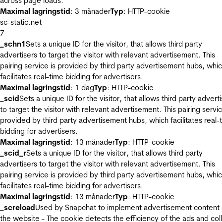
across page loads.
Maximal lagringstid
: 3 månader
Typ
: HTTP-cookie
sc-static.net
7
_schn1
Sets a unique ID for the visitor, that allows third party
advertisers to target the visitor with relevant advertisement. This
pairing service is provided by third party advertisement hubs, whi
facilitates real-time bidding for advertisers.
Maximal lagringstid
: 1 dag
Typ
: HTTP-cookie
_scid
Sets a unique ID for the visitor, that allows third party advert
to target the visitor with relevant advertisement. This pairing servic
provided by third party advertisement hubs, which facilitates real-
bidding for advertisers.
Maximal lagringstid
: 13 månader
Typ
: HTTP-cookie
_scid_r
Sets a unique ID for the visitor, that allows third party
advertisers to target the visitor with relevant advertisement. This
pairing service is provided by third party advertisement hubs, whi
facilitates real-time bidding for advertisers.
Maximal lagringstid
: 13 månader
Typ
: HTTP-cookie
_screload
Used by Snapchat to implement advertisement content
the website - The cookie detects the efficiency of the ads and col