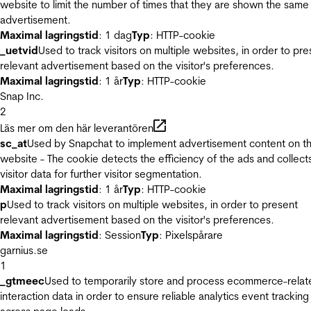
website to limit the number of times that they are shown the same
advertisement.
Maximal lagringstid
: 1 dag
Typ
: HTTP-cookie
_uetvid
Used to track visitors on multiple websites, in order to pre
relevant advertisement based on the visitor's preferences.
Maximal lagringstid
: 1 år
Typ
: HTTP-cookie
Snap Inc.
2
Läs mer om den här leverantören
sc_at
Used by Snapchat to implement advertisement content on t
website - The cookie detects the efficiency of the ads and collect
visitor data for further visitor segmentation.
Maximal lagringstid
: 1 år
Typ
: HTTP-cookie
p
Used to track visitors on multiple websites, in order to present
relevant advertisement based on the visitor's preferences.
Maximal lagringstid
: Session
Typ
: Pixelspårare
garnius.se
1
_gtmeec
Used to temporarily store and process ecommerce-relat
interaction data in order to ensure reliable analytics event tracking