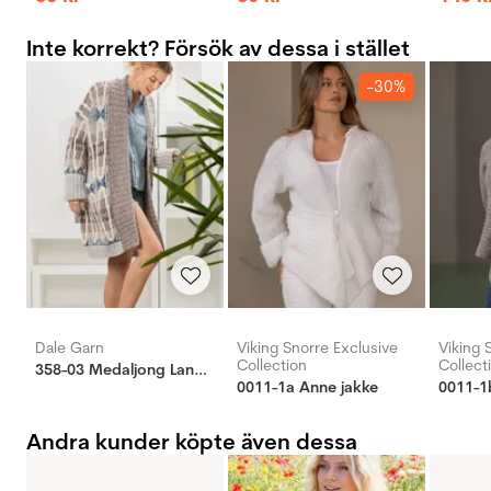
Inte korrekt? Försök av dessa i stället
-30%
Dale Garn
Viking Snorre Exclusive
Viking 
Collection
Collect
358-03 Medaljong Langjakke
0011-1a Anne jakke
0011-1
Andra kunder köpte även dessa