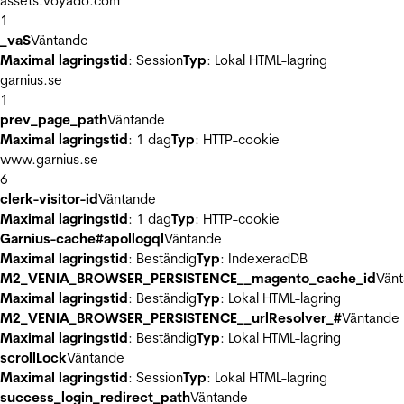
assets.voyado.com
1
_vaS
Väntande
Maximal lagringstid
: Session
Typ
: Lokal HTML-lagring
garnius.se
1
prev_page_path
Väntande
Maximal lagringstid
: 1 dag
Typ
: HTTP-cookie
www.garnius.se
6
clerk-visitor-id
Väntande
Maximal lagringstid
: 1 dag
Typ
: HTTP-cookie
Garnius-cache#apollogql
Väntande
Maximal lagringstid
: Beständig
Typ
: IndexeradDB
M2_VENIA_BROWSER_PERSISTENCE__magento_cache_id
Vän
Maximal lagringstid
: Beständig
Typ
: Lokal HTML-lagring
M2_VENIA_BROWSER_PERSISTENCE__urlResolver_#
Väntande
Maximal lagringstid
: Beständig
Typ
: Lokal HTML-lagring
scrollLock
Väntande
Maximal lagringstid
: Session
Typ
: Lokal HTML-lagring
success_login_redirect_path
Väntande