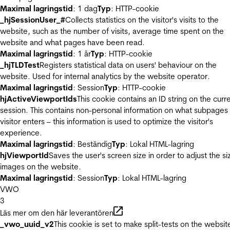
Maximal lagringstid
: 1 dag
Typ
: HTTP-cookie
_hjSessionUser_#
Collects statistics on the visitor's visits to the
website, such as the number of visits, average time spent on the
website and what pages have been read.
Maximal lagringstid
: 1 år
Typ
: HTTP-cookie
_hjTLDTest
Registers statistical data on users' behaviour on the
website. Used for internal analytics by the website operator.
Maximal lagringstid
: Session
Typ
: HTTP-cookie
hjActiveViewportIds
This cookie contains an ID string on the curr
session. This contains non-personal information on what subpages
visitor enters – this information is used to optimize the visitor's
experience.
Maximal lagringstid
: Beständig
Typ
: Lokal HTML-lagring
hjViewportId
Saves the user's screen size in order to adjust the si
images on the website.
Maximal lagringstid
: Session
Typ
: Lokal HTML-lagring
VWO
3
Läs mer om den här leverantören
_vwo_uuid_v2
This cookie is set to make split-tests on the websit