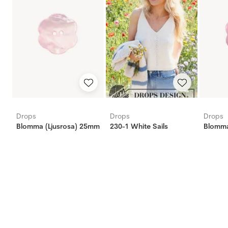
Drops
Drops
Drops
Blomma (Ljusrosa) 25mm
230-1 White Sails
Blomma