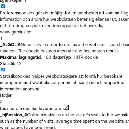
Egenskaper
1
Preferenscookies gör det möjligt för en webbplats att komma ihåg
information och ändra hur webbplatsen beter sig eller ser ut, sake
ditt föredragna språk eller den region du befinner dig i.
www.garnius.se
1
_ALGOLIA
Necessary in order to optimize the website's search-ba
function. The cookie ensures accurate and fast search results.
Maximal lagringstid
: 180 dagar
Typ
: HTTP-cookie
Statistik
12
Statistikcookies hjälper webbplatsägare att förstå hur besökare
interagerar med webbplatser genom att samla in och rapportera
information anonymt.
Hotjar
5
Läs mer om den här leverantören
_hjSession_#
Collects statistics on the visitor's visits to the websit
such as the number of visits, average time spent on the website a
what pages have been read.