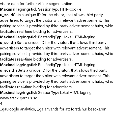
visitor data for further visitor segmentation.
Maximal lagringstid
: Session
Typ
: HTTP-cookie
u_sclid
Sets a unique ID for the visitor, that allows third party
advertisers to target the visitor with relevant advertisement. This
pairing service is provided by third party advertisement hubs, whi
facilitates real-time bidding for advertisers.
Maximal lagringstid
: Beständig
Typ
: Lokal HTML-lagring
u_sclid_r
Sets a unique ID for the visitor, that allows third party
advertisers to target the visitor with relevant advertisement. This
pairing service is provided by third party advertisement hubs, whi
facilitates real-time bidding for advertisers.
Maximal lagringstid
: Beständig
Typ
: Lokal HTML-lagring
u_scsid_r
Sets a unique ID for the visitor, that allows third party
advertisers to target the visitor with relevant advertisement. This
pairing service is provided by third party advertisement hubs, whi
facilitates real-time bidding for advertisers.
Maximal lagringstid
: Session
Typ
: Lokal HTML-lagring
www.track.garnius.se
4
_ga
Google analytics, _ga används för att förstå hur besökaren