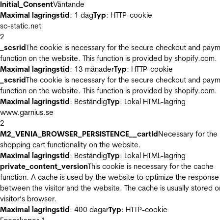
Initial_Consent
Väntande
Maximal lagringstid
: 1 dag
Typ
: HTTP-cookie
sc-static.net
2
_scsrid
The cookie is necessary for the secure checkout and pay
function on the website. This function is provided by shopify.com.
Maximal lagringstid
: 13 månader
Typ
: HTTP-cookie
_scsrid
The cookie is necessary for the secure checkout and pay
function on the website. This function is provided by shopify.com.
Maximal lagringstid
: Beständig
Typ
: Lokal HTML-lagring
www.garnius.se
2
M2_VENIA_BROWSER_PERSISTENCE__cartId
Necessary for the
shopping cart functionality on the website.
Maximal lagringstid
: Beständig
Typ
: Lokal HTML-lagring
private_content_version
This cookie is necessary for the cache
function. A cache is used by the website to optimize the response
between the visitor and the website. The cache is usually stored o
visitor’s browser.
Maximal lagringstid
: 400 dagar
Typ
: HTTP-cookie