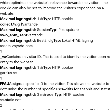
which optimizes the website's relevance towards the visitor – the
cookie can also be set to improve the visitor's experience on a
website.
Maximal lagringstid
: 1 år
Typ
: HTTP-cookie
collect/v.gif
Väntande
Maximal lagringstid
: Session
Typ
: Pixelspårare
vwo_apm_sent
Väntande
Maximal lagringstid
: Beständig
Typ
: Lokal HTML-lagring
assets.voyado.com
1
_va
Contains an visitor ID. This is used to identify the visitor upon r
entry to the website.
Maximal lagringstid
: 1 år
Typ
: HTTP-cookie
garnius.se
1
FPAU
Assigns a specific ID to the visitor. This allows the website to
determine the number of specific user-visits for analysis and statist
Maximal lagringstid
: 3 månader
Typ
: HTTP-cookie
sc-static.net
2