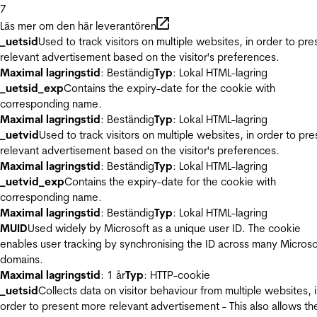
7
Läs mer om den här leverantören
_uetsid
Used to track visitors on multiple websites, in order to pre
relevant advertisement based on the visitor's preferences.
Maximal lagringstid
: Beständig
Typ
: Lokal HTML-lagring
_uetsid_exp
Contains the expiry-date for the cookie with
corresponding name.
Maximal lagringstid
: Beständig
Typ
: Lokal HTML-lagring
_uetvid
Used to track visitors on multiple websites, in order to pre
relevant advertisement based on the visitor's preferences.
Maximal lagringstid
: Beständig
Typ
: Lokal HTML-lagring
_uetvid_exp
Contains the expiry-date for the cookie with
corresponding name.
Maximal lagringstid
: Beständig
Typ
: Lokal HTML-lagring
MUID
Used widely by Microsoft as a unique user ID. The cookie
enables user tracking by synchronising the ID across many Microso
domains.
Maximal lagringstid
: 1 år
Typ
: HTTP-cookie
_uetsid
Collects data on visitor behaviour from multiple websites, 
order to present more relevant advertisement - This also allows th