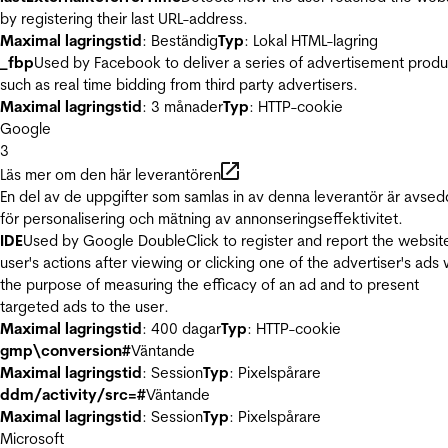
by registering their last URL-address.
Maximal lagringstid
: Beständig
Typ
: Lokal HTML-lagring
_fbp
Used by Facebook to deliver a series of advertisement produ
such as real time bidding from third party advertisers.
Maximal lagringstid
: 3 månader
Typ
: HTTP-cookie
Google
3
Läs mer om den här leverantören
En del av de uppgifter som samlas in av denna leverantör är avse
för personalisering och mätning av annonseringseffektivitet.
IDE
Used by Google DoubleClick to register and report the websit
user's actions after viewing or clicking one of the advertiser's ads 
the purpose of measuring the efficacy of an ad and to present
targeted ads to the user.
Maximal lagringstid
: 400 dagar
Typ
: HTTP-cookie
gmp\conversion#
Väntande
Maximal lagringstid
: Session
Typ
: Pixelspårare
ddm/activity/src=#
Väntande
Maximal lagringstid
: Session
Typ
: Pixelspårare
Microsoft