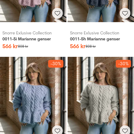
Snorre Exlusive Collection
Snorre Exlusive Collection
0011-5i Marianne genser
0011-5h Marianne genser
566
kr
566
kr
808
kr
808
kr
-30%
-30%