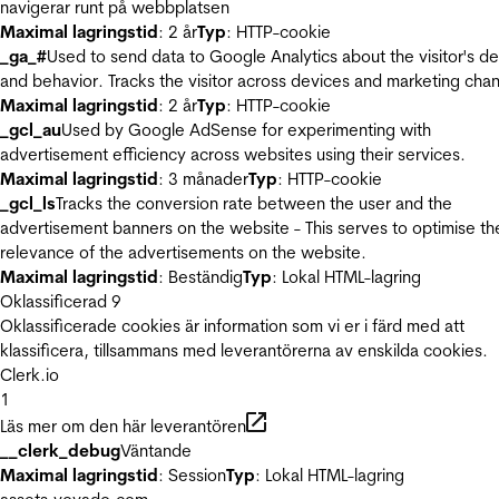
navigerar runt på webbplatsen
Maximal lagringstid
: 2 år
Typ
: HTTP-cookie
_ga_#
Used to send data to Google Analytics about the visitor's d
and behavior. Tracks the visitor across devices and marketing chan
Maximal lagringstid
: 2 år
Typ
: HTTP-cookie
_gcl_au
Used by Google AdSense for experimenting with
advertisement efficiency across websites using their services.
Maximal lagringstid
: 3 månader
Typ
: HTTP-cookie
_gcl_ls
Tracks the conversion rate between the user and the
advertisement banners on the website - This serves to optimise th
relevance of the advertisements on the website.
Maximal lagringstid
: Beständig
Typ
: Lokal HTML-lagring
Oklassificerad
9
Oklassificerade cookies är information som vi er i färd med att
klassificera, tillsammans med leverantörerna av enskilda cookies.
Clerk.io
1
Läs mer om den här leverantören
__clerk_debug
Väntande
Maximal lagringstid
: Session
Typ
: Lokal HTML-lagring