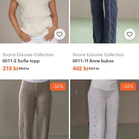
Snorre Exlusive Collection
Snorre Exlusive Collection
0011-2 Sofie topp
0011-1f Anne bukse
318
kr
442
kr
454
kr
631
kr
-30%
-30%