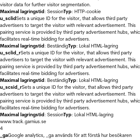
visitor data for further visitor segmentation.
Maximal lagringstid
: Session
Typ
: HTTP-cookie
u_sclid
Sets a unique ID for the visitor, that allows third party
advertisers to target the visitor with relevant advertisement. This
pairing service is provided by third party advertisement hubs, whi
facilitates real-time bidding for advertisers.
Maximal lagringstid
: Beständig
Typ
: Lokal HTML-lagring
u_sclid_r
Sets a unique ID for the visitor, that allows third party
advertisers to target the visitor with relevant advertisement. This
pairing service is provided by third party advertisement hubs, whi
facilitates real-time bidding for advertisers.
Maximal lagringstid
: Beständig
Typ
: Lokal HTML-lagring
u_scsid_r
Sets a unique ID for the visitor, that allows third party
advertisers to target the visitor with relevant advertisement. This
pairing service is provided by third party advertisement hubs, whi
facilitates real-time bidding for advertisers.
Maximal lagringstid
: Session
Typ
: Lokal HTML-lagring
www.track.garnius.se
4
_ga
Google analytics, _ga används för att förstå hur besökaren