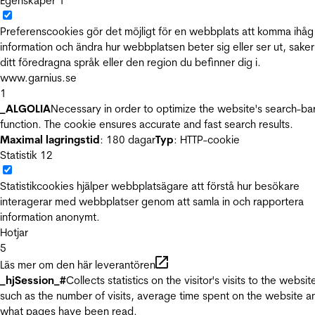
Egenskaper
1
Preferenscookies gör det möjligt för en webbplats att komma ihåg
information och ändra hur webbplatsen beter sig eller ser ut, sake
ditt föredragna språk eller den region du befinner dig i.
www.garnius.se
1
_ALGOLIA
Necessary in order to optimize the website's search-ba
function. The cookie ensures accurate and fast search results.
Maximal lagringstid
: 180 dagar
Typ
: HTTP-cookie
Statistik
12
Statistikcookies hjälper webbplatsägare att förstå hur besökare
interagerar med webbplatser genom att samla in och rapportera
information anonymt.
Hotjar
5
Läs mer om den här leverantören
_hjSession_#
Collects statistics on the visitor's visits to the websit
such as the number of visits, average time spent on the website a
what pages have been read.