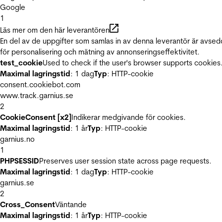
Google
1
Läs mer om den här leverantören
En del av de uppgifter som samlas in av denna leverantör är avse
för personalisering och mätning av annonseringseffektivitet.
test_cookie
Used to check if the user's browser supports cookies
Maximal lagringstid
: 1 dag
Typ
: HTTP-cookie
consent.cookiebot.com
www.track.garnius.se
2
CookieConsent [x2]
Indikerar medgivande för cookies.
Maximal lagringstid
: 1 år
Typ
: HTTP-cookie
garnius.no
1
PHPSESSID
Preserves user session state across page requests.
Maximal lagringstid
: 1 dag
Typ
: HTTP-cookie
garnius.se
2
Cross_Consent
Väntande
Maximal lagringstid
: 1 år
Typ
: HTTP-cookie