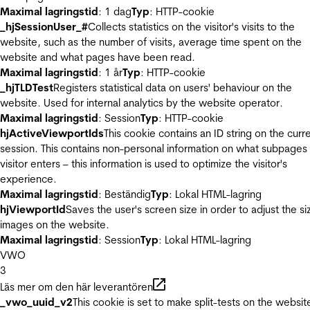
Maximal lagringstid
: 1 dag
Typ
: HTTP-cookie
_hjSessionUser_#
Collects statistics on the visitor's visits to the
website, such as the number of visits, average time spent on the
website and what pages have been read.
Maximal lagringstid
: 1 år
Typ
: HTTP-cookie
_hjTLDTest
Registers statistical data on users' behaviour on the
website. Used for internal analytics by the website operator.
Maximal lagringstid
: Session
Typ
: HTTP-cookie
hjActiveViewportIds
This cookie contains an ID string on the curr
session. This contains non-personal information on what subpages
visitor enters – this information is used to optimize the visitor's
experience.
Maximal lagringstid
: Beständig
Typ
: Lokal HTML-lagring
hjViewportId
Saves the user's screen size in order to adjust the si
images on the website.
Maximal lagringstid
: Session
Typ
: Lokal HTML-lagring
VWO
3
Läs mer om den här leverantören
_vwo_uuid_v2
This cookie is set to make split-tests on the websit