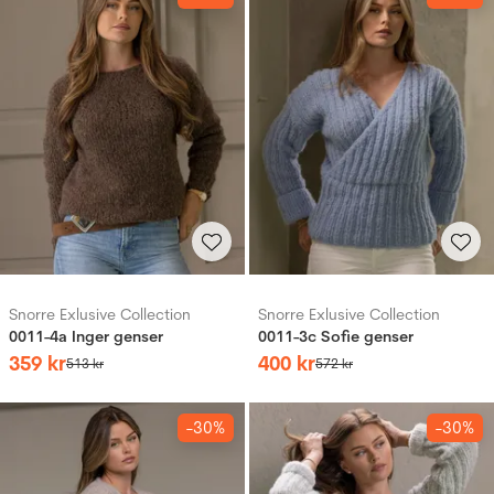
Snorre Exlusive Collection
Snorre Exlusive Collection
0011-4a Inger genser
0011-3c Sofie genser
359
kr
400
kr
513
kr
572
kr
-30%
-30%