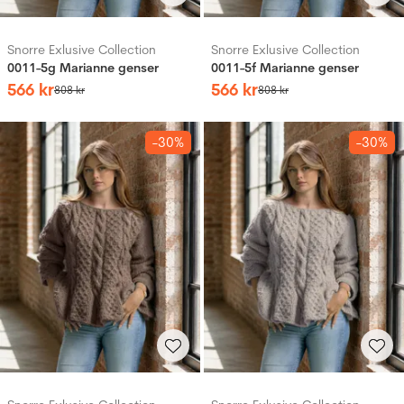
Snorre Exlusive Collection
Snorre Exlusive Collection
0011-5g Marianne genser
0011-5f Marianne genser
566
kr
566
kr
808
kr
808
kr
-30%
-30%