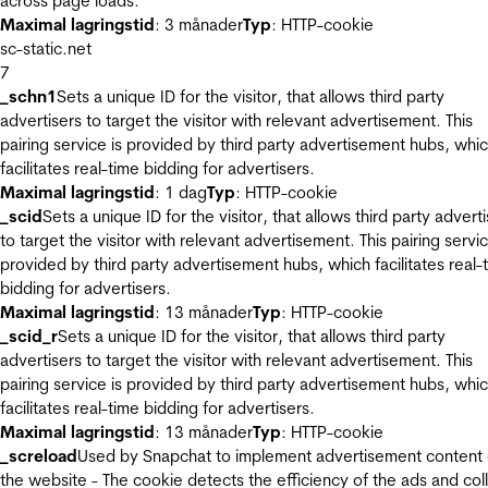
across page loads.
Maximal lagringstid
: 3 månader
Typ
: HTTP-cookie
sc-static.net
7
_schn1
Sets a unique ID for the visitor, that allows third party
advertisers to target the visitor with relevant advertisement. This
pairing service is provided by third party advertisement hubs, whi
facilitates real-time bidding for advertisers.
Maximal lagringstid
: 1 dag
Typ
: HTTP-cookie
_scid
Sets a unique ID for the visitor, that allows third party advert
to target the visitor with relevant advertisement. This pairing servic
provided by third party advertisement hubs, which facilitates real-
bidding for advertisers.
Maximal lagringstid
: 13 månader
Typ
: HTTP-cookie
_scid_r
Sets a unique ID for the visitor, that allows third party
advertisers to target the visitor with relevant advertisement. This
pairing service is provided by third party advertisement hubs, whi
facilitates real-time bidding for advertisers.
Maximal lagringstid
: 13 månader
Typ
: HTTP-cookie
_screload
Used by Snapchat to implement advertisement content
the website - The cookie detects the efficiency of the ads and col