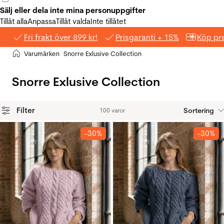
Sälj eller dela inte mina personuppgifter
Tillåt alla
Anpassa
Tillåt valda
Inte tillåtet
Fri frakt över 899 kr!
Prisgaranti + 15%
Köp pre
Hem
Varumärken
Snorre Exlusive Collection
>
>
Snorre Exlusive Collection
Filter
Sortering
100 varor
Produkter
-30%
-30%