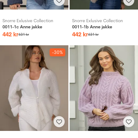
Snorre Exlusive Collection
Snorre Exlusive Collection
0011-1c Anne jakke
0011-1b Anne jakke
442
kr
442
kr
631
kr
631
kr
-30%