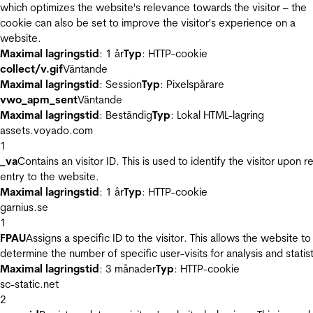
which optimizes the website's relevance towards the visitor – the
cookie can also be set to improve the visitor's experience on a
website.
Maximal lagringstid
: 1 år
Typ
: HTTP-cookie
collect/v.gif
Väntande
Maximal lagringstid
: Session
Typ
: Pixelspårare
vwo_apm_sent
Väntande
Maximal lagringstid
: Beständig
Typ
: Lokal HTML-lagring
assets.voyado.com
1
_va
Contains an visitor ID. This is used to identify the visitor upon r
entry to the website.
Maximal lagringstid
: 1 år
Typ
: HTTP-cookie
garnius.se
1
FPAU
Assigns a specific ID to the visitor. This allows the website to
determine the number of specific user-visits for analysis and statist
Maximal lagringstid
: 3 månader
Typ
: HTTP-cookie
sc-static.net
2