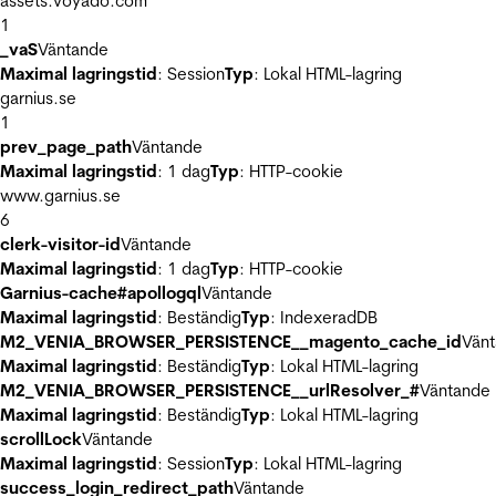
assets.voyado.com
1
_vaS
Väntande
Maximal lagringstid
: Session
Typ
: Lokal HTML-lagring
garnius.se
1
prev_page_path
Väntande
Maximal lagringstid
: 1 dag
Typ
: HTTP-cookie
www.garnius.se
6
clerk-visitor-id
Väntande
Maximal lagringstid
: 1 dag
Typ
: HTTP-cookie
Garnius-cache#apollogql
Väntande
Maximal lagringstid
: Beständig
Typ
: IndexeradDB
M2_VENIA_BROWSER_PERSISTENCE__magento_cache_id
Vän
Maximal lagringstid
: Beständig
Typ
: Lokal HTML-lagring
M2_VENIA_BROWSER_PERSISTENCE__urlResolver_#
Väntande
Maximal lagringstid
: Beständig
Typ
: Lokal HTML-lagring
scrollLock
Väntande
Maximal lagringstid
: Session
Typ
: Lokal HTML-lagring
success_login_redirect_path
Väntande