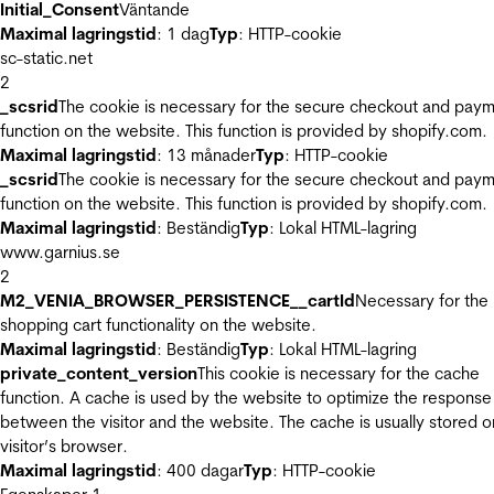
Initial_Consent
Väntande
Maximal lagringstid
: 1 dag
Typ
: HTTP-cookie
sc-static.net
2
_scsrid
The cookie is necessary for the secure checkout and pay
function on the website. This function is provided by shopify.com.
Maximal lagringstid
: 13 månader
Typ
: HTTP-cookie
_scsrid
The cookie is necessary for the secure checkout and pay
function on the website. This function is provided by shopify.com.
Maximal lagringstid
: Beständig
Typ
: Lokal HTML-lagring
www.garnius.se
2
M2_VENIA_BROWSER_PERSISTENCE__cartId
Necessary for the
shopping cart functionality on the website.
Maximal lagringstid
: Beständig
Typ
: Lokal HTML-lagring
private_content_version
This cookie is necessary for the cache
function. A cache is used by the website to optimize the response
between the visitor and the website. The cache is usually stored o
visitor’s browser.
Maximal lagringstid
: 400 dagar
Typ
: HTTP-cookie