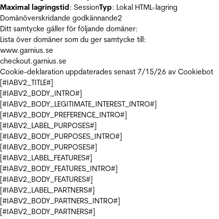
Maximal lagringstid
: Session
Typ
: Lokal HTML-lagring
Domänöverskridande godkännande
2
Ditt samtycke gäller för följande domäner:
Lista över domäner som du ger samtycke till:
www.garnius.se
checkout.garnius.se
Cookie-deklaration uppdaterades senast 7/15/26 av
Cookiebot
[#IABV2_TITLE#]
[#IABV2_BODY_INTRO#]
[#IABV2_BODY_LEGITIMATE_INTEREST_INTRO#]
[#IABV2_BODY_PREFERENCE_INTRO#]
[#IABV2_LABEL_PURPOSES#]
[#IABV2_BODY_PURPOSES_INTRO#]
[#IABV2_BODY_PURPOSES#]
[#IABV2_LABEL_FEATURES#]
[#IABV2_BODY_FEATURES_INTRO#]
[#IABV2_BODY_FEATURES#]
[#IABV2_LABEL_PARTNERS#]
[#IABV2_BODY_PARTNERS_INTRO#]
[#IABV2_BODY_PARTNERS#]