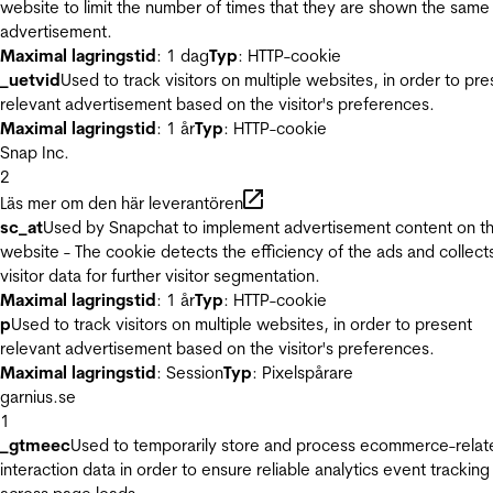
website to limit the number of times that they are shown the same
advertisement.
Maximal lagringstid
: 1 dag
Typ
: HTTP-cookie
_uetvid
Used to track visitors on multiple websites, in order to pre
relevant advertisement based on the visitor's preferences.
Maximal lagringstid
: 1 år
Typ
: HTTP-cookie
Snap Inc.
2
Läs mer om den här leverantören
sc_at
Used by Snapchat to implement advertisement content on t
website - The cookie detects the efficiency of the ads and collect
visitor data for further visitor segmentation.
Maximal lagringstid
: 1 år
Typ
: HTTP-cookie
p
Used to track visitors on multiple websites, in order to present
relevant advertisement based on the visitor's preferences.
Maximal lagringstid
: Session
Typ
: Pixelspårare
garnius.se
1
_gtmeec
Used to temporarily store and process ecommerce-relat
interaction data in order to ensure reliable analytics event tracking