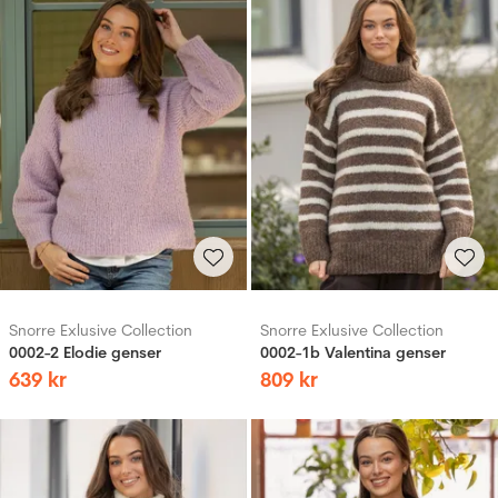
Snorre Exlusive Collection
Snorre Exlusive Collection
0002-2 Elodie genser
0002-1b Valentina genser
639
kr
809
kr