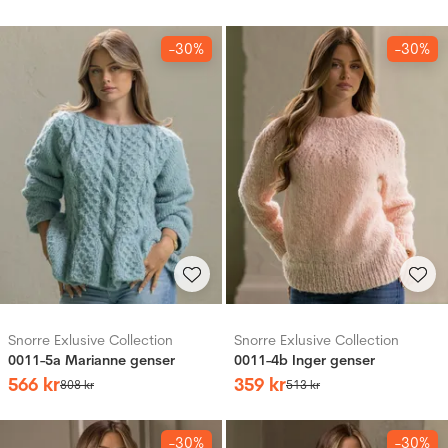
-30%
-30%
Snorre Exlusive Collection
Snorre Exlusive Collection
0011-5a Marianne genser
0011-4b Inger genser
566
kr
359
kr
808
kr
513
kr
-30%
-30%