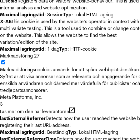
u_scsid
Registers data on visitors' website-behaviour. This is used 
internal analysis and website optimization.
Maximal lagringstid
: Session
Typ
: Lokal HTML-lagring
X-AB
This cookie is used by the website’s operator in context with
multi-variate testing. This is a tool used to combine or change con
on the website. This allows the website to find the best
variation/edition of the site.
Maximal lagringstid
: 1 dag
Typ
: HTTP-cookie
Marknadsföring
27
Marknadsföringscookies används för att spåra webbplatsbesökare
Syftet är att visa annonser som är relevanta och engagerande för
enskilda användaren och därmed mer värdefulla för publicister och
tredjepartsannonsörer.
Meta Platforms, Inc.
3
Läs mer om den här leverantören
lastExternalReferrer
Detects how the user reached the website 
registering their last URL-address.
Maximal lagringstid
: Beständig
Typ
: Lokal HTML-lagring
lastExternalReferrerTime
Detects how the user reached the web