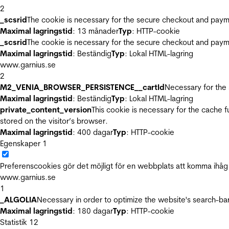
2
_scsrid
The cookie is necessary for the secure checkout and payme
Maximal lagringstid
: 13 månader
Typ
: HTTP-cookie
_scsrid
The cookie is necessary for the secure checkout and payme
Maximal lagringstid
: Beständig
Typ
: Lokal HTML-lagring
www.garnius.se
2
M2_VENIA_BROWSER_PERSISTENCE__cartId
Necessary for the 
Maximal lagringstid
: Beständig
Typ
: Lokal HTML-lagring
private_content_version
This cookie is necessary for the cache 
stored on the visitor’s browser.
Maximal lagringstid
: 400 dagar
Typ
: HTTP-cookie
Egenskaper
1
Preferenscookies gör det möjligt för en webbplats att komma ihåg i
www.garnius.se
1
_ALGOLIA
Necessary in order to optimize the website's search-bar
Maximal lagringstid
: 180 dagar
Typ
: HTTP-cookie
Statistik
12