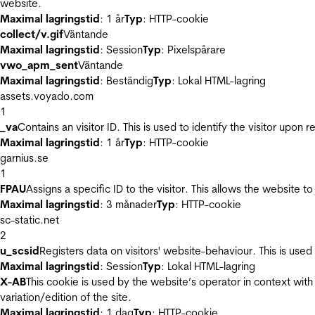
website.
Maximal lagringstid
: 1 år
Typ
: HTTP-cookie
collect/v.gif
Väntande
Maximal lagringstid
: Session
Typ
: Pixelspårare
vwo_apm_sent
Väntande
Maximal lagringstid
: Beständig
Typ
: Lokal HTML-lagring
assets.voyado.com
1
_va
Contains an visitor ID. This is used to identify the visitor upon 
Maximal lagringstid
: 1 år
Typ
: HTTP-cookie
garnius.se
1
FPAU
Assigns a specific ID to the visitor. This allows the website to
Maximal lagringstid
: 3 månader
Typ
: HTTP-cookie
sc-static.net
2
u_scsid
Registers data on visitors' website-behaviour. This is used 
Maximal lagringstid
: Session
Typ
: Lokal HTML-lagring
X-AB
This cookie is used by the website’s operator in context with 
variation/edition of the site.
Maximal lagringstid
: 1 dag
Typ
: HTTP-cookie