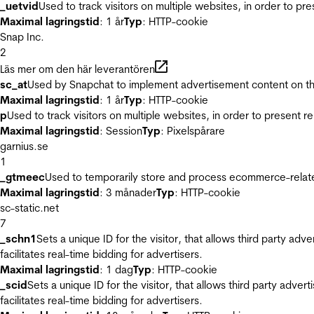
_uetvid
Used to track visitors on multiple websites, in order to pr
Maximal lagringstid
: 1 år
Typ
: HTTP-cookie
Snap Inc.
2
Läs mer om den här leverantören
sc_at
Used by Snapchat to implement advertisement content on the w
Maximal lagringstid
: 1 år
Typ
: HTTP-cookie
p
Used to track visitors on multiple websites, in order to present 
Maximal lagringstid
: Session
Typ
: Pixelspårare
garnius.se
1
_gtmeec
Used to temporarily store and process ecommerce-related 
Maximal lagringstid
: 3 månader
Typ
: HTTP-cookie
sc-static.net
7
_schn1
Sets a unique ID for the visitor, that allows third party adv
facilitates real-time bidding for advertisers.
Maximal lagringstid
: 1 dag
Typ
: HTTP-cookie
_scid
Sets a unique ID for the visitor, that allows third party adver
facilitates real-time bidding for advertisers.