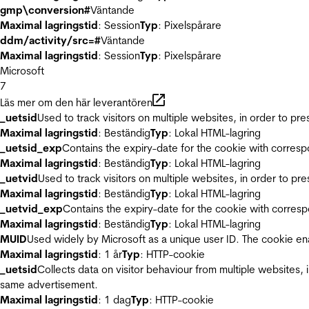
gmp\conversion#
Väntande
Maximal lagringstid
: Session
Typ
: Pixelspårare
ddm/activity/src=#
Väntande
Maximal lagringstid
: Session
Typ
: Pixelspårare
Microsoft
7
Läs mer om den här leverantören
_uetsid
Used to track visitors on multiple websites, in order to pr
Maximal lagringstid
: Beständig
Typ
: Lokal HTML-lagring
_uetsid_exp
Contains the expiry-date for the cookie with corres
Maximal lagringstid
: Beständig
Typ
: Lokal HTML-lagring
_uetvid
Used to track visitors on multiple websites, in order to pr
Maximal lagringstid
: Beständig
Typ
: Lokal HTML-lagring
_uetvid_exp
Contains the expiry-date for the cookie with corres
Maximal lagringstid
: Beständig
Typ
: Lokal HTML-lagring
MUID
Used widely by Microsoft as a unique user ID. The cookie en
Maximal lagringstid
: 1 år
Typ
: HTTP-cookie
_uetsid
Collects data on visitor behaviour from multiple websites, 
same advertisement.
Maximal lagringstid
: 1 dag
Typ
: HTTP-cookie