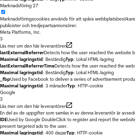
Marknadsföring
27
Marknadsföringscookies används för att spåra webbplatsbesökare.
publicister och tredjepartsannonsörer.
Meta Platforms, Inc.
3
Läs mer om den här leverantören
lastExternalReferrer
Detects how the user reached the website by 
Maximal lagringstid
: Beständig
Typ
: Lokal HTML-lagring
lastExternalReferrerTime
Detects how the user reached the websi
Maximal lagringstid
: Beständig
Typ
: Lokal HTML-lagring
_fbp
Used by Facebook to deliver a series of advertisement product
Maximal lagringstid
: 3 månader
Typ
: HTTP-cookie
Google
3
Läs mer om den här leverantören
En del av de uppgifter som samlas in av denna leverantör är avsed
IDE
Used by Google DoubleClick to register and report the website u
present targeted ads to the user.
Maximal lagringstid
: 400 dagar
Typ
: HTTP-cookie