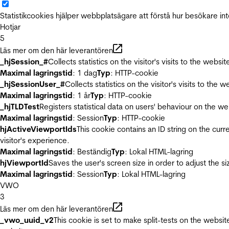
Statistikcookies hjälper webbplatsägare att förstå hur besökare 
Hotjar
5
Läs mer om den här leverantören
_hjSession_#
Collects statistics on the visitor's visits to the we
Maximal lagringstid
: 1 dag
Typ
: HTTP-cookie
_hjSessionUser_#
Collects statistics on the visitor's visits to t
Maximal lagringstid
: 1 år
Typ
: HTTP-cookie
_hjTLDTest
Registers statistical data on users' behaviour on the we
Maximal lagringstid
: Session
Typ
: HTTP-cookie
hjActiveViewportIds
This cookie contains an ID string on the curr
visitor's experience.
Maximal lagringstid
: Beständig
Typ
: Lokal HTML-lagring
hjViewportId
Saves the user's screen size in order to adjust the s
Maximal lagringstid
: Session
Typ
: Lokal HTML-lagring
VWO
3
Läs mer om den här leverantören
_vwo_uuid_v2
This cookie is set to make split-tests on the websi