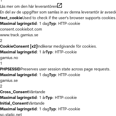
1
Läs mer om den här leverantören
En del av de uppgifter som samlas in av denna leverantör är avsed
test_cookie
Used to check if the user's browser supports cookies
Maximal lagringstid
: 1 dag
Typ
: HTTP-cookie
consent.cookiebot.com
www.track.garnius.se
2
CookieConsent [x2]
Indikerar medgivande för cookies.
Maximal lagringstid
: 1 år
Typ
: HTTP-cookie
garnius.no
1
PHPSESSID
Preserves user session state across page requests.
Maximal lagringstid
: 1 dag
Typ
: HTTP-cookie
garnius.se
2
Cross_Consent
Väntande
Maximal lagringstid
: 1 år
Typ
: HTTP-cookie
Initial_Consent
Väntande
Maximal lagringstid
: 1 dag
Typ
: HTTP-cookie
sc-static.net