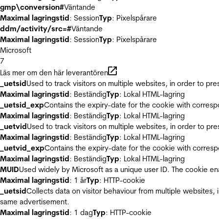
gmp\conversion#
Väntande
Maximal lagringstid
: Session
Typ
: Pixelspårare
ddm/activity/src=#
Väntande
Maximal lagringstid
: Session
Typ
: Pixelspårare
Microsoft
7
Läs mer om den här leverantören
_uetsid
Used to track visitors on multiple websites, in order to pr
Maximal lagringstid
: Beständig
Typ
: Lokal HTML-lagring
_uetsid_exp
Contains the expiry-date for the cookie with corres
Maximal lagringstid
: Beständig
Typ
: Lokal HTML-lagring
_uetvid
Used to track visitors on multiple websites, in order to pr
Maximal lagringstid
: Beständig
Typ
: Lokal HTML-lagring
_uetvid_exp
Contains the expiry-date for the cookie with corres
Maximal lagringstid
: Beständig
Typ
: Lokal HTML-lagring
MUID
Used widely by Microsoft as a unique user ID. The cookie en
Maximal lagringstid
: 1 år
Typ
: HTTP-cookie
_uetsid
Collects data on visitor behaviour from multiple websites, 
same advertisement.
Maximal lagringstid
: 1 dag
Typ
: HTTP-cookie