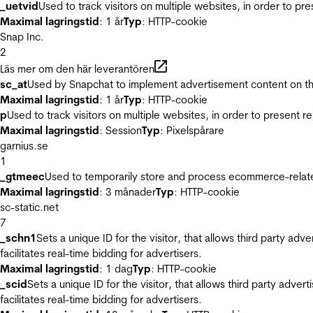
_uetvid
Used to track visitors on multiple websites, in order to pr
Maximal lagringstid
: 1 år
Typ
: HTTP-cookie
Snap Inc.
2
Läs mer om den här leverantören
sc_at
Used by Snapchat to implement advertisement content on the w
Maximal lagringstid
: 1 år
Typ
: HTTP-cookie
p
Used to track visitors on multiple websites, in order to present 
Maximal lagringstid
: Session
Typ
: Pixelspårare
garnius.se
1
_gtmeec
Used to temporarily store and process ecommerce-related 
Maximal lagringstid
: 3 månader
Typ
: HTTP-cookie
sc-static.net
7
_schn1
Sets a unique ID for the visitor, that allows third party adv
facilitates real-time bidding for advertisers.
Maximal lagringstid
: 1 dag
Typ
: HTTP-cookie
_scid
Sets a unique ID for the visitor, that allows third party adver
facilitates real-time bidding for advertisers.