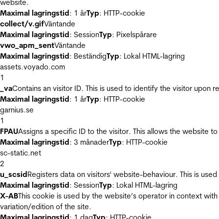
website.
Maximal lagringstid
: 1 år
Typ
: HTTP-cookie
collect/v.gif
Väntande
Maximal lagringstid
: Session
Typ
: Pixelspårare
vwo_apm_sent
Väntande
Maximal lagringstid
: Beständig
Typ
: Lokal HTML-lagring
assets.voyado.com
1
_va
Contains an visitor ID. This is used to identify the visitor upon 
Maximal lagringstid
: 1 år
Typ
: HTTP-cookie
garnius.se
1
FPAU
Assigns a specific ID to the visitor. This allows the website to
Maximal lagringstid
: 3 månader
Typ
: HTTP-cookie
sc-static.net
2
u_scsid
Registers data on visitors' website-behaviour. This is used 
Maximal lagringstid
: Session
Typ
: Lokal HTML-lagring
X-AB
This cookie is used by the website’s operator in context with 
variation/edition of the site.
Maximal lagringstid
: 1 dag
Typ
: HTTP-cookie