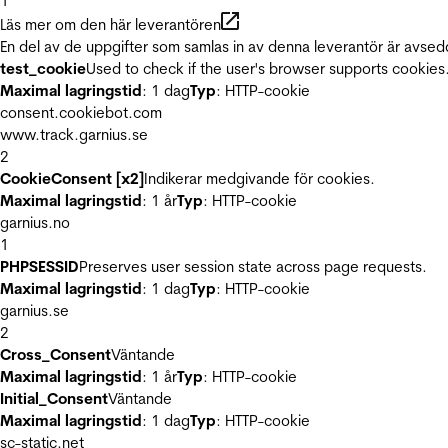
1
Läs mer om den här leverantören
En del av de uppgifter som samlas in av denna leverantör är avsed
test_cookie
Used to check if the user's browser supports cookies
Maximal lagringstid
: 1 dag
Typ
: HTTP-cookie
consent.cookiebot.com
www.track.garnius.se
2
CookieConsent [x2]
Indikerar medgivande för cookies.
Maximal lagringstid
: 1 år
Typ
: HTTP-cookie
garnius.no
1
PHPSESSID
Preserves user session state across page requests.
Maximal lagringstid
: 1 dag
Typ
: HTTP-cookie
garnius.se
2
Cross_Consent
Väntande
Maximal lagringstid
: 1 år
Typ
: HTTP-cookie
Initial_Consent
Väntande
Maximal lagringstid
: 1 dag
Typ
: HTTP-cookie
sc-static.net