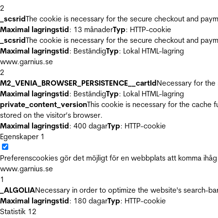
2
_scsrid
The cookie is necessary for the secure checkout and payme
Maximal lagringstid
: 13 månader
Typ
: HTTP-cookie
_scsrid
The cookie is necessary for the secure checkout and payme
Maximal lagringstid
: Beständig
Typ
: Lokal HTML-lagring
www.garnius.se
2
M2_VENIA_BROWSER_PERSISTENCE__cartId
Necessary for the 
Maximal lagringstid
: Beständig
Typ
: Lokal HTML-lagring
private_content_version
This cookie is necessary for the cache 
stored on the visitor’s browser.
Maximal lagringstid
: 400 dagar
Typ
: HTTP-cookie
Egenskaper
1
Preferenscookies gör det möjligt för en webbplats att komma ihåg i
www.garnius.se
1
_ALGOLIA
Necessary in order to optimize the website's search-bar
Maximal lagringstid
: 180 dagar
Typ
: HTTP-cookie
Statistik
12