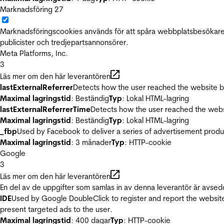
Marknadsföring
27
Marknadsföringscookies används för att spåra webbplatsbesökare.
publicister och tredjepartsannonsörer.
Meta Platforms, Inc.
3
Läs mer om den här leverantören
lastExternalReferrer
Detects how the user reached the website by 
Maximal lagringstid
: Beständig
Typ
: Lokal HTML-lagring
lastExternalReferrerTime
Detects how the user reached the websi
Maximal lagringstid
: Beständig
Typ
: Lokal HTML-lagring
_fbp
Used by Facebook to deliver a series of advertisement product
Maximal lagringstid
: 3 månader
Typ
: HTTP-cookie
Google
3
Läs mer om den här leverantören
En del av de uppgifter som samlas in av denna leverantör är avsed
IDE
Used by Google DoubleClick to register and report the website u
present targeted ads to the user.
Maximal lagringstid
: 400 dagar
Typ
: HTTP-cookie