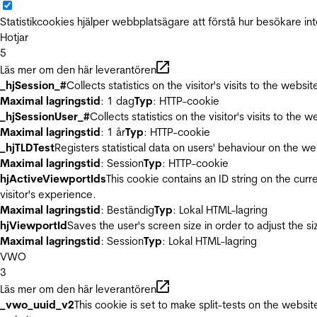
Statistikcookies hjälper webbplatsägare att förstå hur besökare 
Hotjar
5
Läs mer om den här leverantören
_hjSession_#
Collects statistics on the visitor's visits to the we
Maximal lagringstid
: 1 dag
Typ
: HTTP-cookie
_hjSessionUser_#
Collects statistics on the visitor's visits to t
Maximal lagringstid
: 1 år
Typ
: HTTP-cookie
_hjTLDTest
Registers statistical data on users' behaviour on the we
Maximal lagringstid
: Session
Typ
: HTTP-cookie
hjActiveViewportIds
This cookie contains an ID string on the curr
visitor's experience.
Maximal lagringstid
: Beständig
Typ
: Lokal HTML-lagring
hjViewportId
Saves the user's screen size in order to adjust the s
Maximal lagringstid
: Session
Typ
: Lokal HTML-lagring
VWO
3
Läs mer om den här leverantören
_vwo_uuid_v2
This cookie is set to make split-tests on the websi