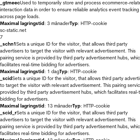
_gtmeec
Used to temporarily store and process ecommerce-relat
interaction data in order to ensure reliable analytics event tracking
across page loads.
Maximal lagringstid
: 3 månader
Typ
: HTTP-cookie
sc-static.net
7
_schn1
Sets a unique ID for the visitor, that allows third party
advertisers to target the visitor with relevant advertisement. This
pairing service is provided by third party advertisement hubs, whi
facilitates real-time bidding for advertisers.
Maximal lagringstid
: 1 dag
Typ
: HTTP-cookie
_scid
Sets a unique ID for the visitor, that allows third party advert
to target the visitor with relevant advertisement. This pairing servic
provided by third party advertisement hubs, which facilitates real-
bidding for advertisers.
Maximal lagringstid
: 13 månader
Typ
: HTTP-cookie
_scid_r
Sets a unique ID for the visitor, that allows third party
advertisers to target the visitor with relevant advertisement. This
pairing service is provided by third party advertisement hubs, whi
facilitates real-time bidding for advertisers.