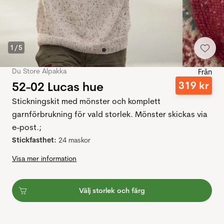
1
/
5
Du Store Alpakka
Från
52-02 Lucas hue
319
kr
Stickningskit med mönster och komplett
garnförbrukning för vald storlek. Mönster skickas via
e-post.;
Stickfasthet:
24 maskor
Visa mer information
Välj storlek och färg