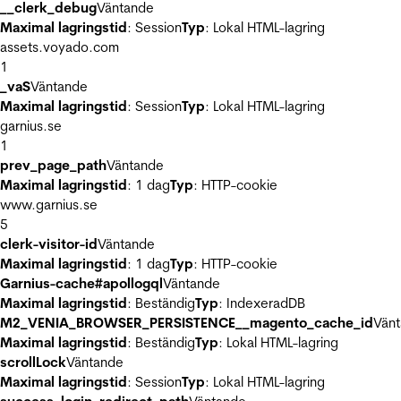
__clerk_debug
Väntande
Maximal lagringstid
: Session
Typ
: Lokal HTML-lagring
assets.voyado.com
1
_vaS
Väntande
Maximal lagringstid
: Session
Typ
: Lokal HTML-lagring
garnius.se
1
prev_page_path
Väntande
Maximal lagringstid
: 1 dag
Typ
: HTTP-cookie
www.garnius.se
5
clerk-visitor-id
Väntande
Maximal lagringstid
: 1 dag
Typ
: HTTP-cookie
Garnius-cache#apollogql
Väntande
Maximal lagringstid
: Beständig
Typ
: IndexeradDB
M2_VENIA_BROWSER_PERSISTENCE__magento_cache_id
Vän
Maximal lagringstid
: Beständig
Typ
: Lokal HTML-lagring
scrollLock
Väntande
Maximal lagringstid
: Session
Typ
: Lokal HTML-lagring