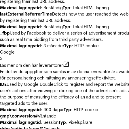
registering their last URL-address.
Maximal lagringstid
: Beständig
Typ
: Lokal HTML-lagring
lastExternalReferrerTime
Detects how the user reached the web
by registering their last URL-address.
Maximal lagringstid
: Beständig
Typ
: Lokal HTML-lagring
_fbp
Used by Facebook to deliver a series of advertisement produ
such as real time bidding from third party advertisers.
Maximal lagringstid
: 3 månader
Typ
: HTTP-cookie
Google
3
Läs mer om den här leverantören
En del av de uppgifter som samlas in av denna leverantör är avse
för personalisering och mätning av annonseringseffektivitet.
IDE
Used by Google DoubleClick to register and report the websit
user's actions after viewing or clicking one of the advertiser's ads 
the purpose of measuring the efficacy of an ad and to present
targeted ads to the user.
Maximal lagringstid
: 400 dagar
Typ
: HTTP-cookie
gmp\conversion#
Väntande
Maximal lagringstid
: Session
Typ
: Pixelspårare
ddm/activity/src=#
Väntande