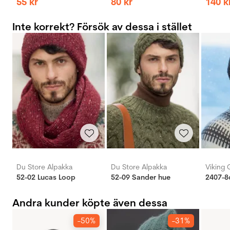
55
kr
80
kr
140
k
Inte korrekt? Försök av dessa i stället
Du Store Alpakka
Du Store Alpakka
Viking 
52-02 Lucas Loop
52-09 Sander hue
2407-8c
Andra kunder köpte även dessa
-50%
-31%