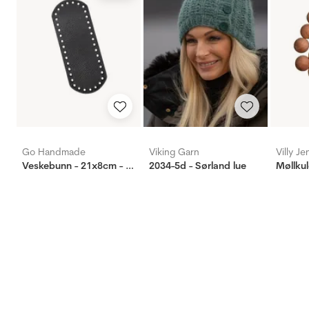
Go Handmade
Viking Garn
Villy J
Veskebunn - 21x8cm - Sort
2034-5d - Sørland lue
Møllkul