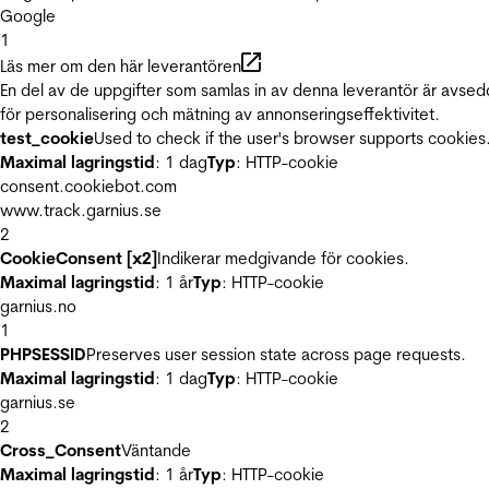
Google
1
Läs mer om den här leverantören
En del av de uppgifter som samlas in av denna leverantör är avse
för personalisering och mätning av annonseringseffektivitet.
test_cookie
Used to check if the user's browser supports cookies
Maximal lagringstid
: 1 dag
Typ
: HTTP-cookie
consent.cookiebot.com
www.track.garnius.se
2
CookieConsent [x2]
Indikerar medgivande för cookies.
Maximal lagringstid
: 1 år
Typ
: HTTP-cookie
garnius.no
1
PHPSESSID
Preserves user session state across page requests.
Maximal lagringstid
: 1 dag
Typ
: HTTP-cookie
garnius.se
2
Cross_Consent
Väntande
Maximal lagringstid
: 1 år
Typ
: HTTP-cookie