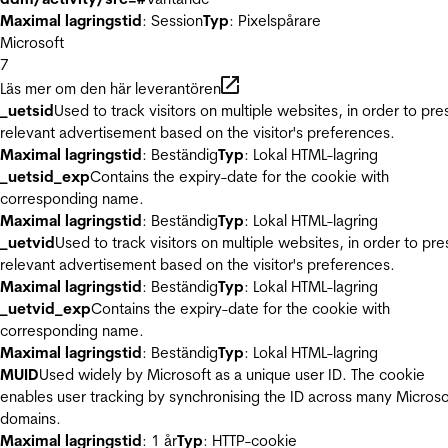
Maximal lagringstid
: Session
Typ
: Pixelspårare
Microsoft
7
Läs mer om den här leverantören
_uetsid
Used to track visitors on multiple websites, in order to pre
relevant advertisement based on the visitor's preferences.
Maximal lagringstid
: Beständig
Typ
: Lokal HTML-lagring
_uetsid_exp
Contains the expiry-date for the cookie with
corresponding name.
Maximal lagringstid
: Beständig
Typ
: Lokal HTML-lagring
_uetvid
Used to track visitors on multiple websites, in order to pre
relevant advertisement based on the visitor's preferences.
Maximal lagringstid
: Beständig
Typ
: Lokal HTML-lagring
_uetvid_exp
Contains the expiry-date for the cookie with
corresponding name.
Maximal lagringstid
: Beständig
Typ
: Lokal HTML-lagring
MUID
Used widely by Microsoft as a unique user ID. The cookie
enables user tracking by synchronising the ID across many Microso
domains.
Maximal lagringstid
: 1 år
Typ
: HTTP-cookie