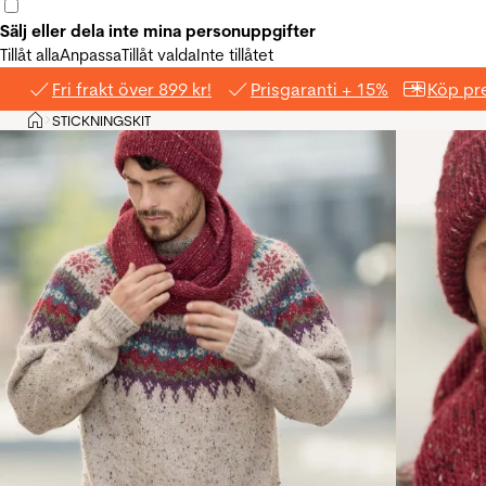
Sälj eller dela inte mina personuppgifter
Tillåt alla
Anpassa
Tillåt valda
Inte tillåtet
Fri frakt över 899 kr!
Prisgaranti + 15%
Köp pre
Hem
STICKNINGSKIT
>