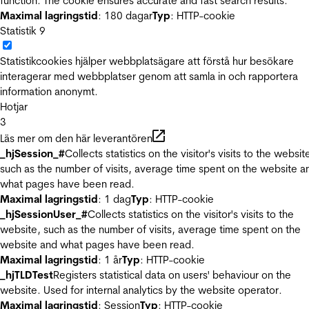
function. The cookie ensures accurate and fast search results.
Maximal lagringstid
: 180 dagar
Typ
: HTTP-cookie
Statistik
9
Statistikcookies hjälper webbplatsägare att förstå hur besökare
interagerar med webbplatser genom att samla in och rapportera
information anonymt.
Hotjar
3
Läs mer om den här leverantören
_hjSession_#
Collects statistics on the visitor's visits to the websit
such as the number of visits, average time spent on the website a
what pages have been read.
Maximal lagringstid
: 1 dag
Typ
: HTTP-cookie
_hjSessionUser_#
Collects statistics on the visitor's visits to the
website, such as the number of visits, average time spent on the
website and what pages have been read.
Maximal lagringstid
: 1 år
Typ
: HTTP-cookie
_hjTLDTest
Registers statistical data on users' behaviour on the
website. Used for internal analytics by the website operator.
Maximal lagringstid
: Session
Typ
: HTTP-cookie