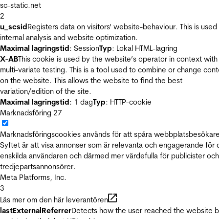
sc-static.net
2
u_scsid
Registers data on visitors' website-behaviour. This is used 
internal analysis and website optimization.
Maximal lagringstid
: Session
Typ
: Lokal HTML-lagring
X-AB
This cookie is used by the website’s operator in context with
multi-variate testing. This is a tool used to combine or change con
on the website. This allows the website to find the best
variation/edition of the site.
Maximal lagringstid
: 1 dag
Typ
: HTTP-cookie
Marknadsföring
27
Marknadsföringscookies används för att spåra webbplatsbesökare
Syftet är att visa annonser som är relevanta och engagerande för
enskilda användaren och därmed mer värdefulla för publicister och
tredjepartsannonsörer.
Meta Platforms, Inc.
3
Läs mer om den här leverantören
lastExternalReferrer
Detects how the user reached the website 