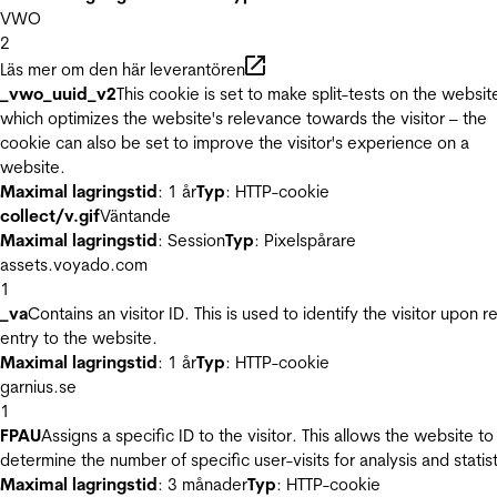
VWO
2
Läs mer om den här leverantören
_vwo_uuid_v2
This cookie is set to make split-tests on the websit
which optimizes the website's relevance towards the visitor – the
cookie can also be set to improve the visitor's experience on a
website.
Maximal lagringstid
: 1 år
Typ
: HTTP-cookie
collect/v.gif
Väntande
Maximal lagringstid
: Session
Typ
: Pixelspårare
assets.voyado.com
1
_va
Contains an visitor ID. This is used to identify the visitor upon r
entry to the website.
Maximal lagringstid
: 1 år
Typ
: HTTP-cookie
garnius.se
1
FPAU
Assigns a specific ID to the visitor. This allows the website to
determine the number of specific user-visits for analysis and statist
Maximal lagringstid
: 3 månader
Typ
: HTTP-cookie