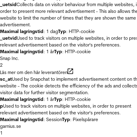
_uetsid
Collects data on visitor behaviour from multiple websites, 
order to present more relevant advertisement - This also allows th
website to limit the number of times that they are shown the same
advertisement.
Maximal lagringstid
: 1 dag
Typ
: HTTP-cookie
_uetvid
Used to track visitors on multiple websites, in order to pre
relevant advertisement based on the visitor's preferences.
Maximal lagringstid
: 1 år
Typ
: HTTP-cookie
Snap Inc.
2
Läs mer om den här leverantören
sc_at
Used by Snapchat to implement advertisement content on t
website - The cookie detects the efficiency of the ads and collect
visitor data for further visitor segmentation.
Maximal lagringstid
: 1 år
Typ
: HTTP-cookie
p
Used to track visitors on multiple websites, in order to present
relevant advertisement based on the visitor's preferences.
Maximal lagringstid
: Session
Typ
: Pixelspårare
garnius.se
1