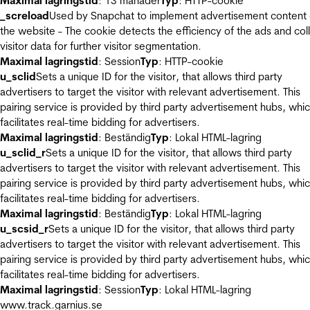
Maximal lagringstid
: 13 månader
Typ
: HTTP-cookie
_screload
Used by Snapchat to implement advertisement content
the website - The cookie detects the efficiency of the ads and col
visitor data for further visitor segmentation.
Maximal lagringstid
: Session
Typ
: HTTP-cookie
u_sclid
Sets a unique ID for the visitor, that allows third party
advertisers to target the visitor with relevant advertisement. This
pairing service is provided by third party advertisement hubs, whi
facilitates real-time bidding for advertisers.
Maximal lagringstid
: Beständig
Typ
: Lokal HTML-lagring
u_sclid_r
Sets a unique ID for the visitor, that allows third party
advertisers to target the visitor with relevant advertisement. This
pairing service is provided by third party advertisement hubs, whi
facilitates real-time bidding for advertisers.
Maximal lagringstid
: Beständig
Typ
: Lokal HTML-lagring
u_scsid_r
Sets a unique ID for the visitor, that allows third party
advertisers to target the visitor with relevant advertisement. This
pairing service is provided by third party advertisement hubs, whi
facilitates real-time bidding for advertisers.
Maximal lagringstid
: Session
Typ
: Lokal HTML-lagring
www.track.garnius.se