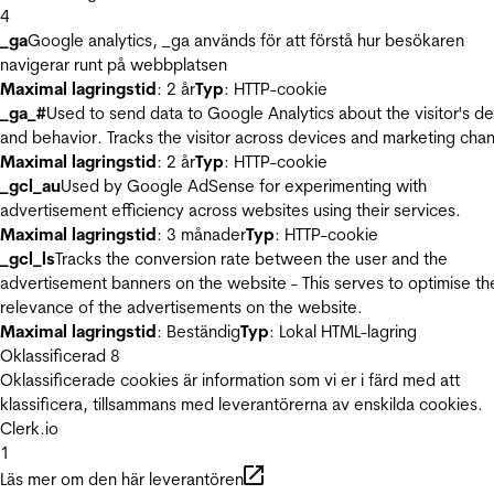
4
_ga
Google analytics, _ga används för att förstå hur besökaren
navigerar runt på webbplatsen
Maximal lagringstid
: 2 år
Typ
: HTTP-cookie
_ga_#
Used to send data to Google Analytics about the visitor's d
and behavior. Tracks the visitor across devices and marketing chan
Maximal lagringstid
: 2 år
Typ
: HTTP-cookie
_gcl_au
Used by Google AdSense for experimenting with
advertisement efficiency across websites using their services.
Maximal lagringstid
: 3 månader
Typ
: HTTP-cookie
_gcl_ls
Tracks the conversion rate between the user and the
advertisement banners on the website - This serves to optimise th
relevance of the advertisements on the website.
Maximal lagringstid
: Beständig
Typ
: Lokal HTML-lagring
Oklassificerad
8
Oklassificerade cookies är information som vi er i färd med att
klassificera, tillsammans med leverantörerna av enskilda cookies.
Clerk.io
1
Läs mer om den här leverantören