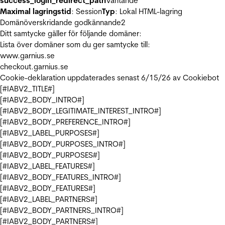
success_login_redirect_path
Väntande
Maximal lagringstid
: Session
Typ
: Lokal HTML-lagring
Domänöverskridande godkännande
2
Ditt samtycke gäller för följande domäner:
Lista över domäner som du ger samtycke till:
www.garnius.se
checkout.garnius.se
Cookie-deklaration uppdaterades senast 6/15/26 av
Cookiebot
[#IABV2_TITLE#]
[#IABV2_BODY_INTRO#]
[#IABV2_BODY_LEGITIMATE_INTEREST_INTRO#]
[#IABV2_BODY_PREFERENCE_INTRO#]
[#IABV2_LABEL_PURPOSES#]
[#IABV2_BODY_PURPOSES_INTRO#]
[#IABV2_BODY_PURPOSES#]
[#IABV2_LABEL_FEATURES#]
[#IABV2_BODY_FEATURES_INTRO#]
[#IABV2_BODY_FEATURES#]
[#IABV2_LABEL_PARTNERS#]
[#IABV2_BODY_PARTNERS_INTRO#]
[#IABV2_BODY_PARTNERS#]