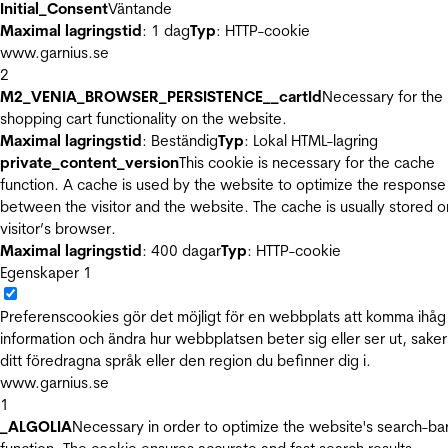
Initial_Consent
Väntande
Maximal lagringstid
: 1 dag
Typ
: HTTP-cookie
www.garnius.se
2
M2_VENIA_BROWSER_PERSISTENCE__cartId
Necessary for the
shopping cart functionality on the website.
Maximal lagringstid
: Beständig
Typ
: Lokal HTML-lagring
private_content_version
This cookie is necessary for the cache
function. A cache is used by the website to optimize the response
between the visitor and the website. The cache is usually stored o
visitor’s browser.
Maximal lagringstid
: 400 dagar
Typ
: HTTP-cookie
Egenskaper
1
Preferenscookies gör det möjligt för en webbplats att komma ihåg
information och ändra hur webbplatsen beter sig eller ser ut, sake
ditt föredragna språk eller den region du befinner dig i.
www.garnius.se
1
_ALGOLIA
Necessary in order to optimize the website's search-ba