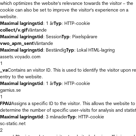
which optimizes the website's relevance towards the visitor – the
cookie can also be set to improve the visitor's experience on a
website.
Maximal lagringstid
: 1 år
Typ
: HTTP-cookie
collect/v.gif
Väntande
Maximal lagringstid
: Session
Typ
: Pixelspårare
vwo_apm_sent
Väntande
Maximal lagringstid
: Beständig
Typ
: Lokal HTML-lagring
assets.voyado.com
1
_va
Contains an visitor ID. This is used to identify the visitor upon r
entry to the website.
Maximal lagringstid
: 1 år
Typ
: HTTP-cookie
garnius.se
1
FPAU
Assigns a specific ID to the visitor. This allows the website to
determine the number of specific user-visits for analysis and statist
Maximal lagringstid
: 3 månader
Typ
: HTTP-cookie
sc-static.net
2