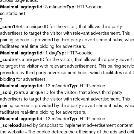
across page loads.
Maximal lagringstid
: 3 månader
Typ
: HTTP-cookie
sc-static.net
7
_schn1
Sets a unique ID for the visitor, that allows third party
advertisers to target the visitor with relevant advertisement. This
pairing service is provided by third party advertisement hubs, whi
facilitates real-time bidding for advertisers.
Maximal lagringstid
: 1 dag
Typ
: HTTP-cookie
_scid
Sets a unique ID for the visitor, that allows third party advert
to target the visitor with relevant advertisement. This pairing servic
provided by third party advertisement hubs, which facilitates real-
bidding for advertisers.
Maximal lagringstid
: 13 månader
Typ
: HTTP-cookie
_scid_r
Sets a unique ID for the visitor, that allows third party
advertisers to target the visitor with relevant advertisement. This
pairing service is provided by third party advertisement hubs, whi
facilitates real-time bidding for advertisers.
Maximal lagringstid
: 13 månader
Typ
: HTTP-cookie
_screload
Used by Snapchat to implement advertisement content
the website - The cookie detects the efficiency of the ads and col