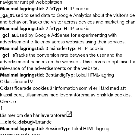
navigerar runt på webbplatsen
Maximal lagringstid
: 2 år
Typ
: HTTP-cookie
_ga_#
Used to send data to Google Analytics about the visitor's d
and behavior. Tracks the visitor across devices and marketing chan
Maximal lagringstid
: 2 år
Typ
: HTTP-cookie
_gcl_au
Used by Google AdSense for experimenting with
advertisement efficiency across websites using their services.
Maximal lagringstid
: 3 månader
Typ
: HTTP-cookie
_gcl_ls
Tracks the conversion rate between the user and the
advertisement banners on the website - This serves to optimise th
relevance of the advertisements on the website.
Maximal lagringstid
: Beständig
Typ
: Lokal HTML-lagring
Oklassificerad
9
Oklassificerade cookies är information som vi er i färd med att
klassificera, tillsammans med leverantörerna av enskilda cookies.
Clerk.io
1
Läs mer om den här leverantören
__clerk_debug
Väntande
Maximal lagringstid
: Session
Typ
: Lokal HTML-lagring