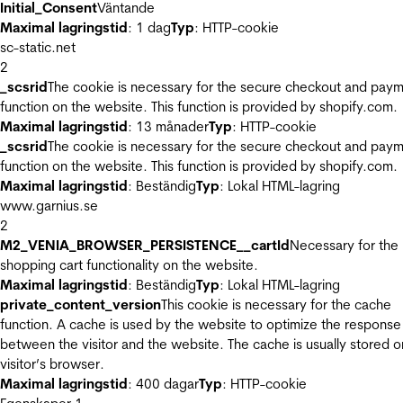
Initial_Consent
Väntande
Maximal lagringstid
: 1 dag
Typ
: HTTP-cookie
sc-static.net
2
_scsrid
The cookie is necessary for the secure checkout and pay
function on the website. This function is provided by shopify.com.
Maximal lagringstid
: 13 månader
Typ
: HTTP-cookie
_scsrid
The cookie is necessary for the secure checkout and pay
function on the website. This function is provided by shopify.com.
Maximal lagringstid
: Beständig
Typ
: Lokal HTML-lagring
www.garnius.se
2
M2_VENIA_BROWSER_PERSISTENCE__cartId
Necessary for the
shopping cart functionality on the website.
Maximal lagringstid
: Beständig
Typ
: Lokal HTML-lagring
private_content_version
This cookie is necessary for the cache
function. A cache is used by the website to optimize the response
between the visitor and the website. The cache is usually stored o
visitor’s browser.
Maximal lagringstid
: 400 dagar
Typ
: HTTP-cookie