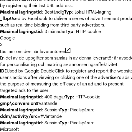
by registering their last URL-address.
Maximal lagringstid
: Beständig
Typ
: Lokal HTML-lagring
_fbp
Used by Facebook to deliver a series of advertisement produ
such as real time bidding from third party advertisers.
Maximal lagringstid
: 3 månader
Typ
: HTTP-cookie
Google
3
Läs mer om den här leverantören
En del av de uppgifter som samlas in av denna leverantör är avse
för personalisering och mätning av annonseringseffektivitet.
IDE
Used by Google DoubleClick to register and report the websit
user's actions after viewing or clicking one of the advertiser's ads 
the purpose of measuring the efficacy of an ad and to present
targeted ads to the user.
Maximal lagringstid
: 400 dagar
Typ
: HTTP-cookie
gmp\conversion#
Väntande
Maximal lagringstid
: Session
Typ
: Pixelspårare
ddm/activity/src=#
Väntande
Maximal lagringstid
: Session
Typ
: Pixelspårare
Microsoft