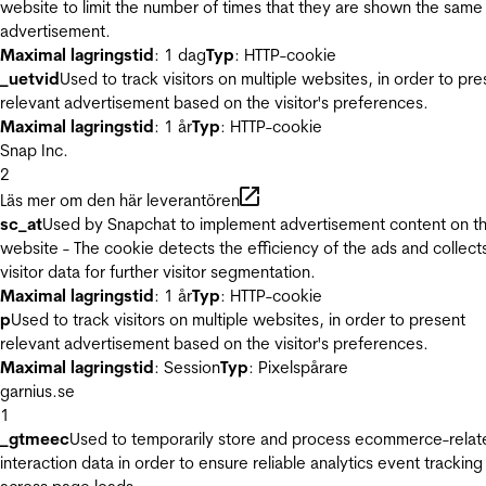
website to limit the number of times that they are shown the same
advertisement.
Maximal lagringstid
: 1 dag
Typ
: HTTP-cookie
_uetvid
Used to track visitors on multiple websites, in order to pre
relevant advertisement based on the visitor's preferences.
Maximal lagringstid
: 1 år
Typ
: HTTP-cookie
Snap Inc.
2
Läs mer om den här leverantören
sc_at
Used by Snapchat to implement advertisement content on t
website - The cookie detects the efficiency of the ads and collect
visitor data for further visitor segmentation.
Maximal lagringstid
: 1 år
Typ
: HTTP-cookie
p
Used to track visitors on multiple websites, in order to present
relevant advertisement based on the visitor's preferences.
Maximal lagringstid
: Session
Typ
: Pixelspårare
garnius.se
1
_gtmeec
Used to temporarily store and process ecommerce-relat
interaction data in order to ensure reliable analytics event tracking