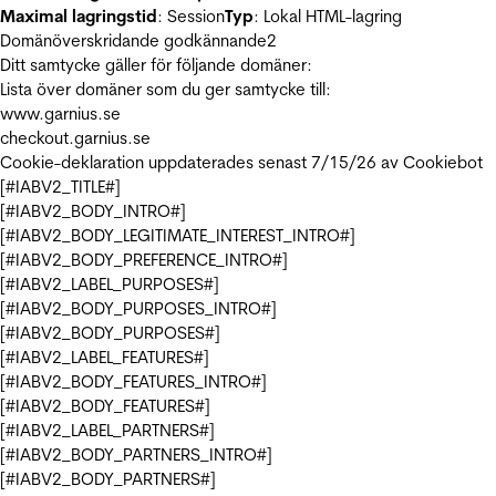
Maximal lagringstid
: Session
Typ
: Lokal HTML-lagring
Domänöverskridande godkännande
2
Ditt samtycke gäller för följande domäner:
Lista över domäner som du ger samtycke till:
www.garnius.se
checkout.garnius.se
Cookie-deklaration uppdaterades senast 7/15/26 av
Cookiebot
[#IABV2_TITLE#]
[#IABV2_BODY_INTRO#]
[#IABV2_BODY_LEGITIMATE_INTEREST_INTRO#]
[#IABV2_BODY_PREFERENCE_INTRO#]
[#IABV2_LABEL_PURPOSES#]
[#IABV2_BODY_PURPOSES_INTRO#]
[#IABV2_BODY_PURPOSES#]
[#IABV2_LABEL_FEATURES#]
[#IABV2_BODY_FEATURES_INTRO#]
[#IABV2_BODY_FEATURES#]
[#IABV2_LABEL_PARTNERS#]
[#IABV2_BODY_PARTNERS_INTRO#]
[#IABV2_BODY_PARTNERS#]