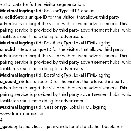
visitor data for further visitor segmentation.
Maximal lagringstid
: Session
Typ
: HTTP-cookie
u_sclid
Sets a unique ID for the visitor, that allows third party
advertisers to target the visitor with relevant advertisement. This
pairing service is provided by third party advertisement hubs, whi
facilitates real-time bidding for advertisers.
Maximal lagringstid
: Beständig
Typ
: Lokal HTML-lagring
u_sclid_r
Sets a unique ID for the visitor, that allows third party
advertisers to target the visitor with relevant advertisement. This
pairing service is provided by third party advertisement hubs, whi
facilitates real-time bidding for advertisers.
Maximal lagringstid
: Beständig
Typ
: Lokal HTML-lagring
u_scsid_r
Sets a unique ID for the visitor, that allows third party
advertisers to target the visitor with relevant advertisement. This
pairing service is provided by third party advertisement hubs, whi
facilitates real-time bidding for advertisers.
Maximal lagringstid
: Session
Typ
: Lokal HTML-lagring
www.track.garnius.se
4
_ga
Google analytics, _ga används för att förstå hur besökaren