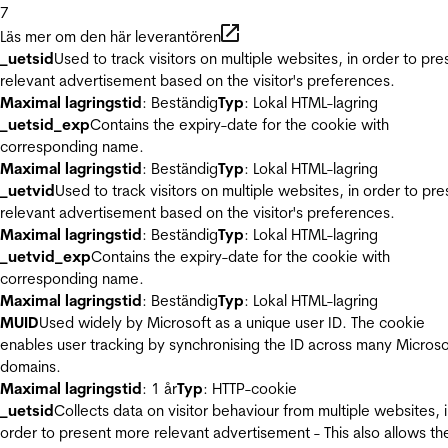
7
Läs mer om den här leverantören
_uetsid
Used to track visitors on multiple websites, in order to pre
relevant advertisement based on the visitor's preferences.
Maximal lagringstid
: Beständig
Typ
: Lokal HTML-lagring
_uetsid_exp
Contains the expiry-date for the cookie with
corresponding name.
Maximal lagringstid
: Beständig
Typ
: Lokal HTML-lagring
_uetvid
Used to track visitors on multiple websites, in order to pre
relevant advertisement based on the visitor's preferences.
Maximal lagringstid
: Beständig
Typ
: Lokal HTML-lagring
_uetvid_exp
Contains the expiry-date for the cookie with
corresponding name.
Maximal lagringstid
: Beständig
Typ
: Lokal HTML-lagring
MUID
Used widely by Microsoft as a unique user ID. The cookie
enables user tracking by synchronising the ID across many Microso
domains.
Maximal lagringstid
: 1 år
Typ
: HTTP-cookie
_uetsid
Collects data on visitor behaviour from multiple websites, 
order to present more relevant advertisement - This also allows th