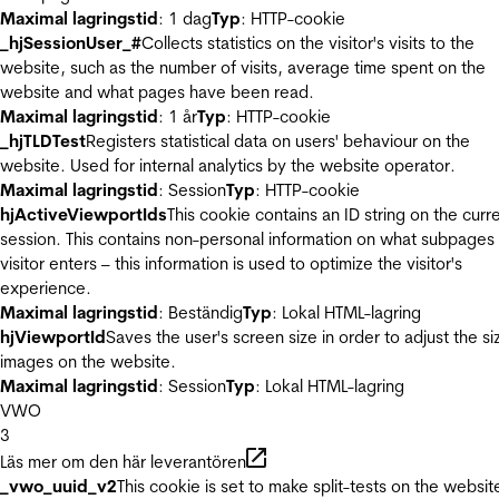
Maximal lagringstid
: 1 dag
Typ
: HTTP-cookie
_hjSessionUser_#
Collects statistics on the visitor's visits to the
website, such as the number of visits, average time spent on the
website and what pages have been read.
Maximal lagringstid
: 1 år
Typ
: HTTP-cookie
_hjTLDTest
Registers statistical data on users' behaviour on the
website. Used for internal analytics by the website operator.
Maximal lagringstid
: Session
Typ
: HTTP-cookie
hjActiveViewportIds
This cookie contains an ID string on the curr
session. This contains non-personal information on what subpages
visitor enters – this information is used to optimize the visitor's
experience.
Maximal lagringstid
: Beständig
Typ
: Lokal HTML-lagring
hjViewportId
Saves the user's screen size in order to adjust the si
images on the website.
Maximal lagringstid
: Session
Typ
: Lokal HTML-lagring
VWO
3
Läs mer om den här leverantören
_vwo_uuid_v2
This cookie is set to make split-tests on the websit