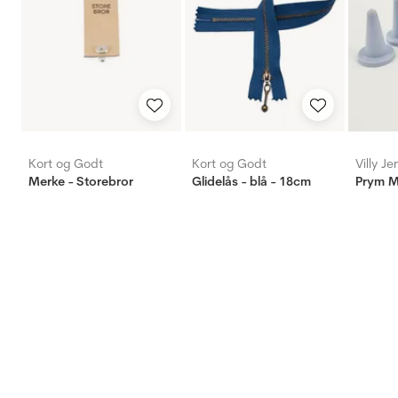
Kort og Godt
Kort og Godt
Villy J
Merke - Storebror
Glidelås - blå - 18cm
Prym M