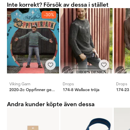
Inte korrekt? Försök av dessa i stället
-30%
Viking Garn
Drops
Drops
2020-2c Oppfinner genser
174-8 Wallace tröja
174-23
Andra kunder köpte även dessa