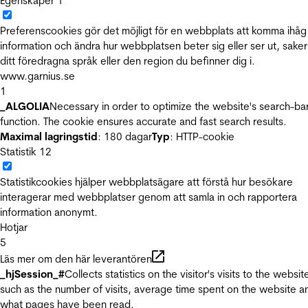
Egenskaper
1
Preferenscookies gör det möjligt för en webbplats att komma ihåg
information och ändra hur webbplatsen beter sig eller ser ut, sake
ditt föredragna språk eller den region du befinner dig i.
www.garnius.se
1
_ALGOLIA
Necessary in order to optimize the website's search-ba
function. The cookie ensures accurate and fast search results.
Maximal lagringstid
: 180 dagar
Typ
: HTTP-cookie
Statistik
12
Statistikcookies hjälper webbplatsägare att förstå hur besökare
interagerar med webbplatser genom att samla in och rapportera
information anonymt.
Hotjar
5
Läs mer om den här leverantören
_hjSession_#
Collects statistics on the visitor's visits to the websit
such as the number of visits, average time spent on the website a
what pages have been read.