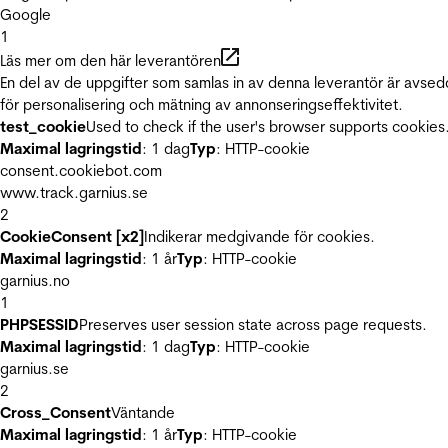
Google
1
Läs mer om den här leverantören
En del av de uppgifter som samlas in av denna leverantör är avse
för personalisering och mätning av annonseringseffektivitet.
test_cookie
Used to check if the user's browser supports cookies
Maximal lagringstid
: 1 dag
Typ
: HTTP-cookie
consent.cookiebot.com
www.track.garnius.se
2
CookieConsent [x2]
Indikerar medgivande för cookies.
Maximal lagringstid
: 1 år
Typ
: HTTP-cookie
garnius.no
1
PHPSESSID
Preserves user session state across page requests.
Maximal lagringstid
: 1 dag
Typ
: HTTP-cookie
garnius.se
2
Cross_Consent
Väntande
Maximal lagringstid
: 1 år
Typ
: HTTP-cookie