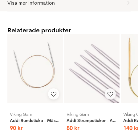
Visa mer information
Relaterade produkter
Viking Garn
Viking Garn
Viking 
Addi Rundsticka - Mässing
Addi Strumpstickor - Aluminium
90
kr
80
kr
140
k