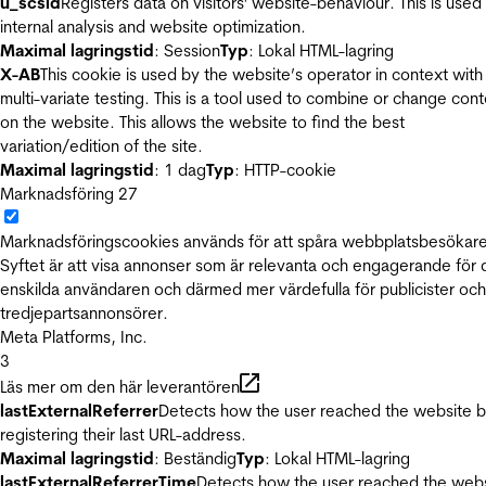
u_scsid
Registers data on visitors' website-behaviour. This is used 
internal analysis and website optimization.
Maximal lagringstid
: Session
Typ
: Lokal HTML-lagring
X-AB
This cookie is used by the website’s operator in context with
multi-variate testing. This is a tool used to combine or change con
on the website. This allows the website to find the best
variation/edition of the site.
Maximal lagringstid
: 1 dag
Typ
: HTTP-cookie
Marknadsföring
27
Marknadsföringscookies används för att spåra webbplatsbesökare
Syftet är att visa annonser som är relevanta och engagerande för
enskilda användaren och därmed mer värdefulla för publicister och
tredjepartsannonsörer.
Meta Platforms, Inc.
3
Läs mer om den här leverantören
lastExternalReferrer
Detects how the user reached the website 
registering their last URL-address.
Maximal lagringstid
: Beständig
Typ
: Lokal HTML-lagring
lastExternalReferrerTime
Detects how the user reached the web