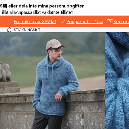
Sälj eller dela inte mina personuppgifter
Tillåt alla
Anpassa
Tillåt valda
Inte tillåtet
Fri frakt över 899 kr!
Prisgaranti + 15%
Köp pre
Hem
STICKNINGSKIT
>