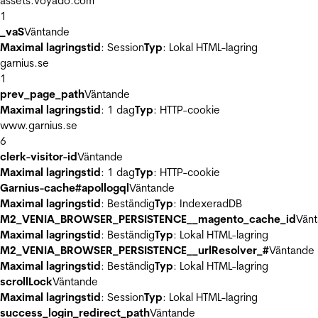
assets.voyado.com
1
_vaS
Väntande
Maximal lagringstid
: Session
Typ
: Lokal HTML-lagring
garnius.se
1
prev_page_path
Väntande
Maximal lagringstid
: 1 dag
Typ
: HTTP-cookie
www.garnius.se
6
clerk-visitor-id
Väntande
Maximal lagringstid
: 1 dag
Typ
: HTTP-cookie
Garnius-cache#apollogql
Väntande
Maximal lagringstid
: Beständig
Typ
: IndexeradDB
M2_VENIA_BROWSER_PERSISTENCE__magento_cache_id
Vän
Maximal lagringstid
: Beständig
Typ
: Lokal HTML-lagring
M2_VENIA_BROWSER_PERSISTENCE__urlResolver_#
Väntande
Maximal lagringstid
: Beständig
Typ
: Lokal HTML-lagring
scrollLock
Väntande
Maximal lagringstid
: Session
Typ
: Lokal HTML-lagring
success_login_redirect_path
Väntande