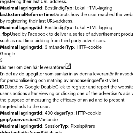
registering their last URL-address.
Maximal lagringstid
: Beständig
Typ
: Lokal HTML-lagring
lastExternalReferrerTime
Detects how the user reached the web
by registering their last URL-address.
Maximal lagringstid
: Beständig
Typ
: Lokal HTML-lagring
_fbp
Used by Facebook to deliver a series of advertisement produ
such as real time bidding from third party advertisers.
Maximal lagringstid
: 3 månader
Typ
: HTTP-cookie
Google
3
Läs mer om den här leverantören
En del av de uppgifter som samlas in av denna leverantör är avse
för personalisering och mätning av annonseringseffektivitet.
IDE
Used by Google DoubleClick to register and report the websit
user's actions after viewing or clicking one of the advertiser's ads 
the purpose of measuring the efficacy of an ad and to present
targeted ads to the user.
Maximal lagringstid
: 400 dagar
Typ
: HTTP-cookie
gmp\conversion#
Väntande
Maximal lagringstid
: Session
Typ
: Pixelspårare
ddm/activity/src=#
Väntande