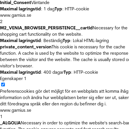
Initial_Consent
Väntande
Maximal lagringstid
: 1 dag
Typ
: HTTP-cookie
www.garnius.se
2
M2_VENIA_BROWSER_PERSISTENCE__cartId
Necessary for the
shopping cart functionality on the website.
Maximal lagringstid
: Beständig
Typ
: Lokal HTML-lagring
private_content_version
This cookie is necessary for the cache
function. A cache is used by the website to optimize the response
between the visitor and the website. The cache is usually stored o
visitor’s browser.
Maximal lagringstid
: 400 dagar
Typ
: HTTP-cookie
Egenskaper
1
Preferenscookies gör det möjligt för en webbplats att komma ihåg
information och ändra hur webbplatsen beter sig eller ser ut, sake
ditt föredragna språk eller den region du befinner dig i.
www.garnius.se
1
_ALGOLIA
Necessary in order to optimize the website's search-ba