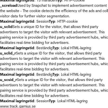
Maximal lagringstid
: 13 månader
Typ
: HTTP-cookie
_screload
Used by Snapchat to implement advertisement content
the website - The cookie detects the efficiency of the ads and col
visitor data for further visitor segmentation.
Maximal lagringstid
: Session
Typ
: HTTP-cookie
u_sclid
Sets a unique ID for the visitor, that allows third party
advertisers to target the visitor with relevant advertisement. This
pairing service is provided by third party advertisement hubs, whi
facilitates real-time bidding for advertisers.
Maximal lagringstid
: Beständig
Typ
: Lokal HTML-lagring
u_sclid_r
Sets a unique ID for the visitor, that allows third party
advertisers to target the visitor with relevant advertisement. This
pairing service is provided by third party advertisement hubs, whi
facilitates real-time bidding for advertisers.
Maximal lagringstid
: Beständig
Typ
: Lokal HTML-lagring
u_scsid_r
Sets a unique ID for the visitor, that allows third party
advertisers to target the visitor with relevant advertisement. This
pairing service is provided by third party advertisement hubs, whi
facilitates real-time bidding for advertisers.
Maximal lagringstid
: Session
Typ
: Lokal HTML-lagring
www.track.garnius.se