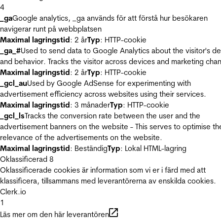
4
_ga
Google analytics, _ga används för att förstå hur besökaren
navigerar runt på webbplatsen
Maximal lagringstid
: 2 år
Typ
: HTTP-cookie
_ga_#
Used to send data to Google Analytics about the visitor's d
and behavior. Tracks the visitor across devices and marketing chan
Maximal lagringstid
: 2 år
Typ
: HTTP-cookie
_gcl_au
Used by Google AdSense for experimenting with
advertisement efficiency across websites using their services.
Maximal lagringstid
: 3 månader
Typ
: HTTP-cookie
_gcl_ls
Tracks the conversion rate between the user and the
advertisement banners on the website - This serves to optimise th
relevance of the advertisements on the website.
Maximal lagringstid
: Beständig
Typ
: Lokal HTML-lagring
Oklassificerad
8
Oklassificerade cookies är information som vi er i färd med att
klassificera, tillsammans med leverantörerna av enskilda cookies.
Clerk.io
1
Läs mer om den här leverantören