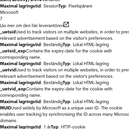
Maximal lagringstid
: Session
Typ
: Pixelspårare
Microsoft
7
Läs mer om den här leverantören
_uetsid
Used to track visitors on multiple websites, in order to pre
relevant advertisement based on the visitor's preferences.
Maximal lagringstid
: Beständig
Typ
: Lokal HTML-lagring
_uetsid_exp
Contains the expiry-date for the cookie with
corresponding name.
Maximal lagringstid
: Beständig
Typ
: Lokal HTML-lagring
_uetvid
Used to track visitors on multiple websites, in order to pre
relevant advertisement based on the visitor's preferences.
Maximal lagringstid
: Beständig
Typ
: Lokal HTML-lagring
_uetvid_exp
Contains the expiry-date for the cookie with
corresponding name.
Maximal lagringstid
: Beständig
Typ
: Lokal HTML-lagring
MUID
Used widely by Microsoft as a unique user ID. The cookie
enables user tracking by synchronising the ID across many Microso
domains.
Maximal lagringstid
: 1 år
Typ
: HTTP-cookie