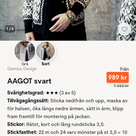
1
/
4
Grå
Sort
Garnius Design
Från
989
kr
AAGOT svart
1
355
kr
Svårighetsgrad:
★★★ (3 av 5)
Tillvägagångssätt:
Sticka nedifrån och upp, maska ​​av
för halsen, öka längs nedre ärmen, sätt in ärm, klipp
fram framtill för montering på jackan.
Stickor:
Rätst, kort och lång rundsticka 3,5.
Stickfasthet:
22 m och 24 varv mönster på st 3,5 = 10