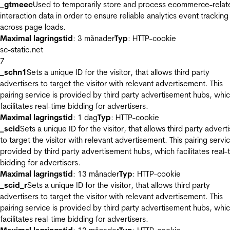
_gtmeec
Used to temporarily store and process ecommerce-relat
interaction data in order to ensure reliable analytics event tracking
across page loads.
Maximal lagringstid
: 3 månader
Typ
: HTTP-cookie
sc-static.net
7
_schn1
Sets a unique ID for the visitor, that allows third party
advertisers to target the visitor with relevant advertisement. This
pairing service is provided by third party advertisement hubs, whi
facilitates real-time bidding for advertisers.
Maximal lagringstid
: 1 dag
Typ
: HTTP-cookie
_scid
Sets a unique ID for the visitor, that allows third party advert
to target the visitor with relevant advertisement. This pairing servic
provided by third party advertisement hubs, which facilitates real-
bidding for advertisers.
Maximal lagringstid
: 13 månader
Typ
: HTTP-cookie
_scid_r
Sets a unique ID for the visitor, that allows third party
advertisers to target the visitor with relevant advertisement. This
pairing service is provided by third party advertisement hubs, whi
facilitates real-time bidding for advertisers.