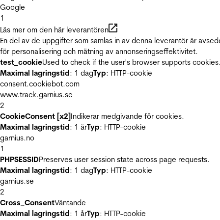
Google
1
Läs mer om den här leverantören
En del av de uppgifter som samlas in av denna leverantör är avse
för personalisering och mätning av annonseringseffektivitet.
test_cookie
Used to check if the user's browser supports cookies
Maximal lagringstid
: 1 dag
Typ
: HTTP-cookie
consent.cookiebot.com
www.track.garnius.se
2
CookieConsent [x2]
Indikerar medgivande för cookies.
Maximal lagringstid
: 1 år
Typ
: HTTP-cookie
garnius.no
1
PHPSESSID
Preserves user session state across page requests.
Maximal lagringstid
: 1 dag
Typ
: HTTP-cookie
garnius.se
2
Cross_Consent
Väntande
Maximal lagringstid
: 1 år
Typ
: HTTP-cookie