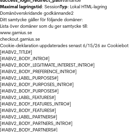
success_login_redirect_path
Väntande
Maximal lagringstid
: Session
Typ
: Lokal HTML-lagring
Domänöverskridande godkännande
2
Ditt samtycke gäller för följande domäner:
Lista över domäner som du ger samtycke till:
www.garnius.se
checkout.garnius.se
Cookie-deklaration uppdaterades senast 6/15/26 av
Cookiebot
[#IABV2_TITLE#]
[#IABV2_BODY_INTRO#]
[#IABV2_BODY_LEGITIMATE_INTEREST_INTRO#]
[#IABV2_BODY_PREFERENCE_INTRO#]
[#IABV2_LABEL_PURPOSES#]
[#IABV2_BODY_PURPOSES_INTRO#]
[#IABV2_BODY_PURPOSES#]
[#IABV2_LABEL_FEATURES#]
[#IABV2_BODY_FEATURES_INTRO#]
[#IABV2_BODY_FEATURES#]
[#IABV2_LABEL_PARTNERS#]
[#IABV2_BODY_PARTNERS_INTRO#]
[#IABV2_BODY_PARTNERS#]