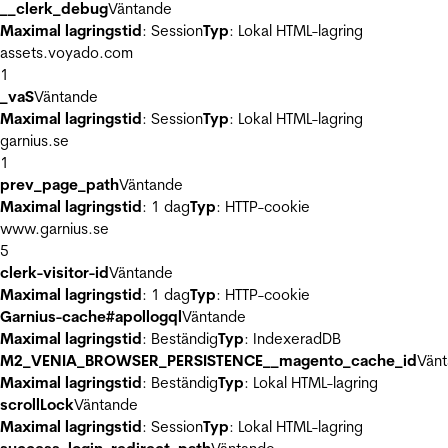
__clerk_debug
Väntande
Maximal lagringstid
: Session
Typ
: Lokal HTML-lagring
assets.voyado.com
1
_vaS
Väntande
Maximal lagringstid
: Session
Typ
: Lokal HTML-lagring
garnius.se
1
prev_page_path
Väntande
Maximal lagringstid
: 1 dag
Typ
: HTTP-cookie
www.garnius.se
5
clerk-visitor-id
Väntande
Maximal lagringstid
: 1 dag
Typ
: HTTP-cookie
Garnius-cache#apollogql
Väntande
Maximal lagringstid
: Beständig
Typ
: IndexeradDB
M2_VENIA_BROWSER_PERSISTENCE__magento_cache_id
Vän
Maximal lagringstid
: Beständig
Typ
: Lokal HTML-lagring
scrollLock
Väntande
Maximal lagringstid
: Session
Typ
: Lokal HTML-lagring