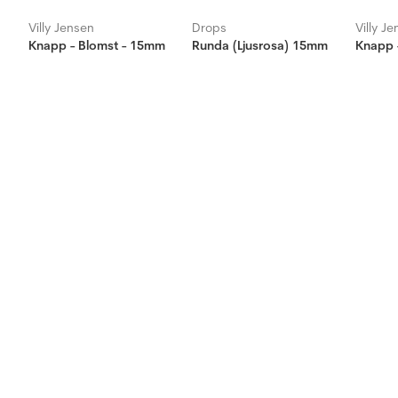
Villy Jensen
Drops
Villy J
Knapp - Blomst - 15mm
Runda (Ljusrosa) 15mm