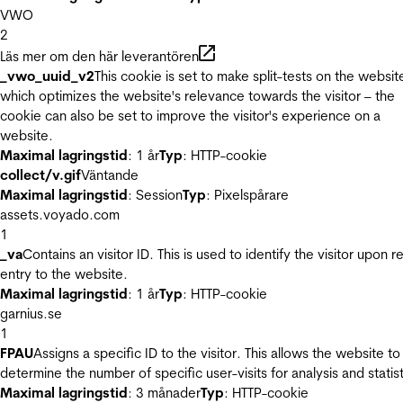
VWO
2
Läs mer om den här leverantören
_vwo_uuid_v2
This cookie is set to make split-tests on the websit
which optimizes the website's relevance towards the visitor – the
cookie can also be set to improve the visitor's experience on a
website.
Maximal lagringstid
: 1 år
Typ
: HTTP-cookie
collect/v.gif
Väntande
Maximal lagringstid
: Session
Typ
: Pixelspårare
assets.voyado.com
1
_va
Contains an visitor ID. This is used to identify the visitor upon r
entry to the website.
Maximal lagringstid
: 1 år
Typ
: HTTP-cookie
garnius.se
1
FPAU
Assigns a specific ID to the visitor. This allows the website to
determine the number of specific user-visits for analysis and statist
Maximal lagringstid
: 3 månader
Typ
: HTTP-cookie