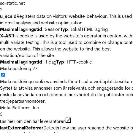
sc-static.net
2
u_scsid
Registers data on visitors' website-behaviour. This is used 
internal analysis and website optimization.
Maximal lagringstid
: Session
Typ
: Lokal HTML-lagring
X-AB
This cookie is used by the website’s operator in context with
multi-variate testing. This is a tool used to combine or change con
on the website. This allows the website to find the best
variation/edition of the site.
Maximal lagringstid
: 1 dag
Typ
: HTTP-cookie
Marknadsföring
27
Marknadsföringscookies används för att spåra webbplatsbesökare
Syftet är att visa annonser som är relevanta och engagerande för
enskilda användaren och därmed mer värdefulla för publicister och
tredjepartsannonsörer.
Meta Platforms, Inc.
3
Läs mer om den här leverantören
lastExternalReferrer
Detects how the user reached the website 