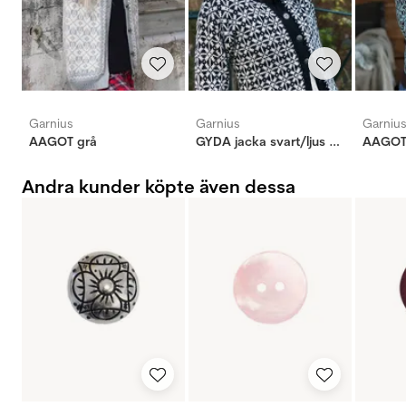
Garnius
Garnius
Garniu
AAGOT grå
GYDA jacka svart/ljus beige
AAGOT 
Andra kunder köpte även dessa