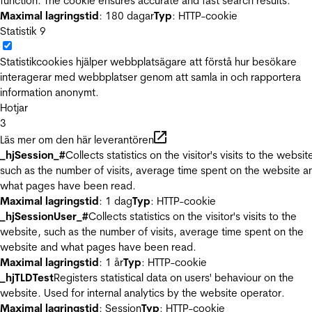
function. The cookie ensures accurate and fast search results.
Maximal lagringstid
: 180 dagar
Typ
: HTTP-cookie
Statistik
9
Statistikcookies hjälper webbplatsägare att förstå hur besökare
interagerar med webbplatser genom att samla in och rapportera
information anonymt.
Hotjar
3
Läs mer om den här leverantören
_hjSession_#
Collects statistics on the visitor's visits to the websit
such as the number of visits, average time spent on the website a
what pages have been read.
Maximal lagringstid
: 1 dag
Typ
: HTTP-cookie
_hjSessionUser_#
Collects statistics on the visitor's visits to the
website, such as the number of visits, average time spent on the
website and what pages have been read.
Maximal lagringstid
: 1 år
Typ
: HTTP-cookie
_hjTLDTest
Registers statistical data on users' behaviour on the
website. Used for internal analytics by the website operator.
Maximal lagringstid
: Session
Typ
: HTTP-cookie