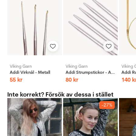
Viking Garn
Viking Garn
Viking 
Addi Virknål - Metall
Addi Strumpstickor - Aluminium
55
kr
80
kr
140
k
Inte korrekt? Försök av dessa i stället
-27%