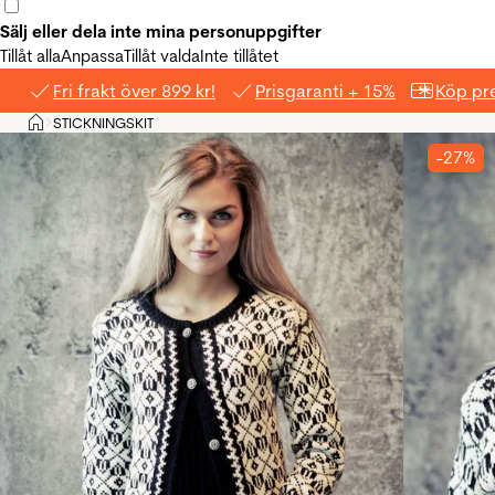
Sälj eller dela inte mina personuppgifter
Tillåt alla
Anpassa
Tillåt valda
Inte tillåtet
Fri frakt över 899 kr!
Prisgaranti + 15%
Köp pre
Hem
STICKNINGSKIT
>
-27%