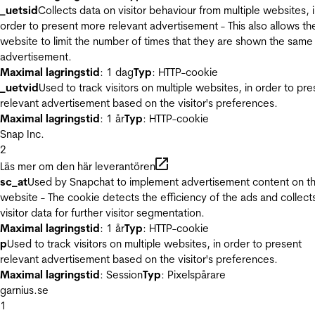
_uetsid
Collects data on visitor behaviour from multiple websites, 
order to present more relevant advertisement - This also allows th
website to limit the number of times that they are shown the same
advertisement.
Maximal lagringstid
: 1 dag
Typ
: HTTP-cookie
_uetvid
Used to track visitors on multiple websites, in order to pre
relevant advertisement based on the visitor's preferences.
Maximal lagringstid
: 1 år
Typ
: HTTP-cookie
Snap Inc.
2
Läs mer om den här leverantören
sc_at
Used by Snapchat to implement advertisement content on t
website - The cookie detects the efficiency of the ads and collect
visitor data for further visitor segmentation.
Maximal lagringstid
: 1 år
Typ
: HTTP-cookie
p
Used to track visitors on multiple websites, in order to present
relevant advertisement based on the visitor's preferences.
Maximal lagringstid
: Session
Typ
: Pixelspårare
garnius.se
1