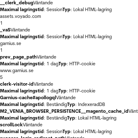
__clerk_debug
Väntande
Maximal lagringstid
: Session
Typ
: Lokal HTML-lagring
assets.voyado.com
1
_vaS
Väntande
Maximal lagringstid
: Session
Typ
: Lokal HTML-lagring
garnius.se
1
prev_page_path
Väntande
Maximal lagringstid
: 1 dag
Typ
: HTTP-cookie
www.garnius.se
5
clerk-visitor-id
Väntande
Maximal lagringstid
: 1 dag
Typ
: HTTP-cookie
Garnius-cache#apollogql
Väntande
Maximal lagringstid
: Beständig
Typ
: IndexeradDB
M2_VENIA_BROWSER_PERSISTENCE__magento_cache_id
Vän
Maximal lagringstid
: Beständig
Typ
: Lokal HTML-lagring
scrollLock
Väntande
Maximal lagringstid
: Session
Typ
: Lokal HTML-lagring