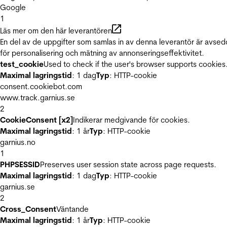
Google
1
Läs mer om den här leverantören
En del av de uppgifter som samlas in av denna leverantör är avse
för personalisering och mätning av annonseringseffektivitet.
test_cookie
Used to check if the user's browser supports cookies
Maximal lagringstid
: 1 dag
Typ
: HTTP-cookie
consent.cookiebot.com
www.track.garnius.se
2
CookieConsent [x2]
Indikerar medgivande för cookies.
Maximal lagringstid
: 1 år
Typ
: HTTP-cookie
garnius.no
1
PHPSESSID
Preserves user session state across page requests.
Maximal lagringstid
: 1 dag
Typ
: HTTP-cookie
garnius.se
2
Cross_Consent
Väntande
Maximal lagringstid
: 1 år
Typ
: HTTP-cookie