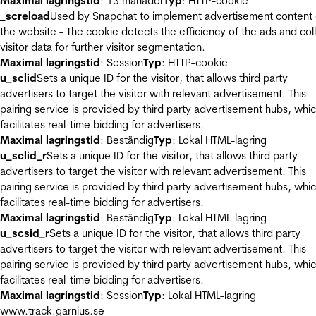
Maximal lagringstid
: 13 månader
Typ
: HTTP-cookie
_screload
Used by Snapchat to implement advertisement content
the website - The cookie detects the efficiency of the ads and col
visitor data for further visitor segmentation.
Maximal lagringstid
: Session
Typ
: HTTP-cookie
u_sclid
Sets a unique ID for the visitor, that allows third party
advertisers to target the visitor with relevant advertisement. This
pairing service is provided by third party advertisement hubs, whi
facilitates real-time bidding for advertisers.
Maximal lagringstid
: Beständig
Typ
: Lokal HTML-lagring
u_sclid_r
Sets a unique ID for the visitor, that allows third party
advertisers to target the visitor with relevant advertisement. This
pairing service is provided by third party advertisement hubs, whi
facilitates real-time bidding for advertisers.
Maximal lagringstid
: Beständig
Typ
: Lokal HTML-lagring
u_scsid_r
Sets a unique ID for the visitor, that allows third party
advertisers to target the visitor with relevant advertisement. This
pairing service is provided by third party advertisement hubs, whi
facilitates real-time bidding for advertisers.
Maximal lagringstid
: Session
Typ
: Lokal HTML-lagring
www.track.garnius.se