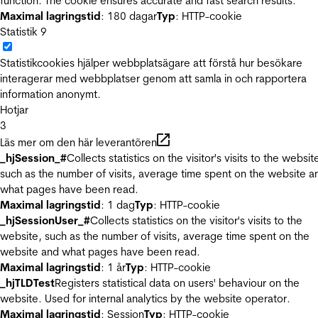
function. The cookie ensures accurate and fast search results.
Maximal lagringstid
: 180 dagar
Typ
: HTTP-cookie
Statistik
9
Statistikcookies hjälper webbplatsägare att förstå hur besökare
interagerar med webbplatser genom att samla in och rapportera
information anonymt.
Hotjar
3
Läs mer om den här leverantören
_hjSession_#
Collects statistics on the visitor's visits to the websit
such as the number of visits, average time spent on the website a
what pages have been read.
Maximal lagringstid
: 1 dag
Typ
: HTTP-cookie
_hjSessionUser_#
Collects statistics on the visitor's visits to the
website, such as the number of visits, average time spent on the
website and what pages have been read.
Maximal lagringstid
: 1 år
Typ
: HTTP-cookie
_hjTLDTest
Registers statistical data on users' behaviour on the
website. Used for internal analytics by the website operator.
Maximal lagringstid
: Session
Typ
: HTTP-cookie