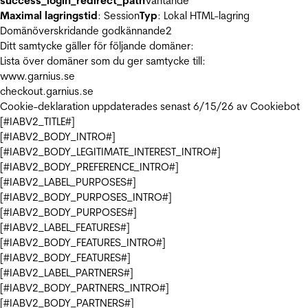
success_login_redirect_path
Väntande
Maximal lagringstid
: Session
Typ
: Lokal HTML-lagring
Domänöverskridande godkännande
2
Ditt samtycke gäller för följande domäner:
Lista över domäner som du ger samtycke till:
www.garnius.se
checkout.garnius.se
Cookie-deklaration uppdaterades senast 6/15/26 av
Cookiebot
[#IABV2_TITLE#]
[#IABV2_BODY_INTRO#]
[#IABV2_BODY_LEGITIMATE_INTEREST_INTRO#]
[#IABV2_BODY_PREFERENCE_INTRO#]
[#IABV2_LABEL_PURPOSES#]
[#IABV2_BODY_PURPOSES_INTRO#]
[#IABV2_BODY_PURPOSES#]
[#IABV2_LABEL_FEATURES#]
[#IABV2_BODY_FEATURES_INTRO#]
[#IABV2_BODY_FEATURES#]
[#IABV2_LABEL_PARTNERS#]
[#IABV2_BODY_PARTNERS_INTRO#]
[#IABV2_BODY_PARTNERS#]