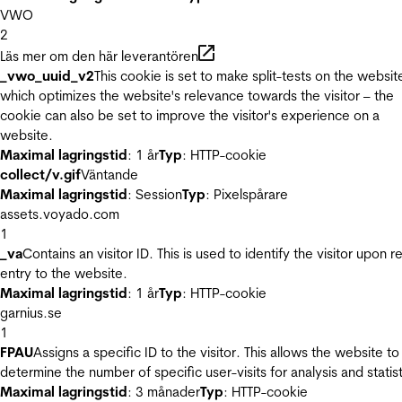
VWO
2
Läs mer om den här leverantören
_vwo_uuid_v2
This cookie is set to make split-tests on the websit
which optimizes the website's relevance towards the visitor – the
cookie can also be set to improve the visitor's experience on a
website.
Maximal lagringstid
: 1 år
Typ
: HTTP-cookie
collect/v.gif
Väntande
Maximal lagringstid
: Session
Typ
: Pixelspårare
assets.voyado.com
1
_va
Contains an visitor ID. This is used to identify the visitor upon r
entry to the website.
Maximal lagringstid
: 1 år
Typ
: HTTP-cookie
garnius.se
1
FPAU
Assigns a specific ID to the visitor. This allows the website to
determine the number of specific user-visits for analysis and statist
Maximal lagringstid
: 3 månader
Typ
: HTTP-cookie