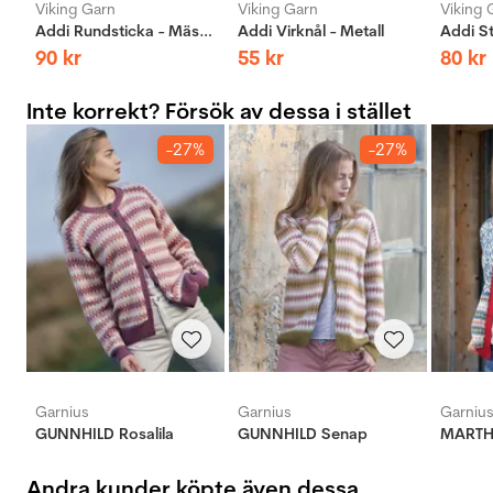
Viking Garn
Viking Garn
Viking 
Addi Rundsticka - Mässing
Addi Virknål - Metall
90
kr
55
kr
80
kr
Inte korrekt? Försök av dessa i stället
-27%
-27%
Garnius
Garnius
Garniu
GUNNHILD Rosalila
GUNNHILD Senap
MARTH
Andra kunder köpte även dessa