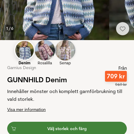
1
/
6
Denim
Rosalilla
Senap
Garnius Design
Från
709
kr
GUNNHILD Denim
969
kr
Innehåller mönster och komplett garnförbrukning till
vald storlek.
Visa mer information
Välj storlek och färg