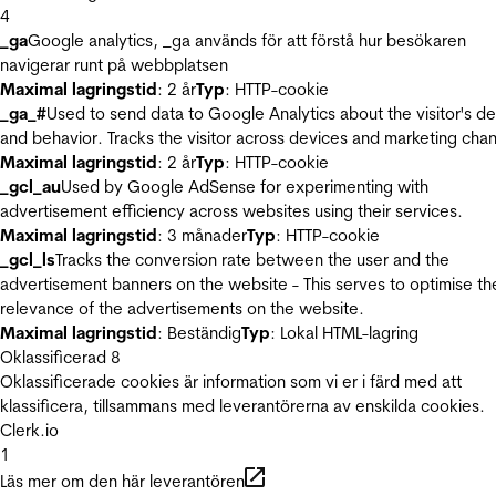
4
_ga
Google analytics, _ga används för att förstå hur besökaren
navigerar runt på webbplatsen
Maximal lagringstid
: 2 år
Typ
: HTTP-cookie
_ga_#
Used to send data to Google Analytics about the visitor's d
and behavior. Tracks the visitor across devices and marketing chan
Maximal lagringstid
: 2 år
Typ
: HTTP-cookie
_gcl_au
Used by Google AdSense for experimenting with
advertisement efficiency across websites using their services.
Maximal lagringstid
: 3 månader
Typ
: HTTP-cookie
_gcl_ls
Tracks the conversion rate between the user and the
advertisement banners on the website - This serves to optimise th
relevance of the advertisements on the website.
Maximal lagringstid
: Beständig
Typ
: Lokal HTML-lagring
Oklassificerad
8
Oklassificerade cookies är information som vi er i färd med att
klassificera, tillsammans med leverantörerna av enskilda cookies.
Clerk.io
1
Läs mer om den här leverantören