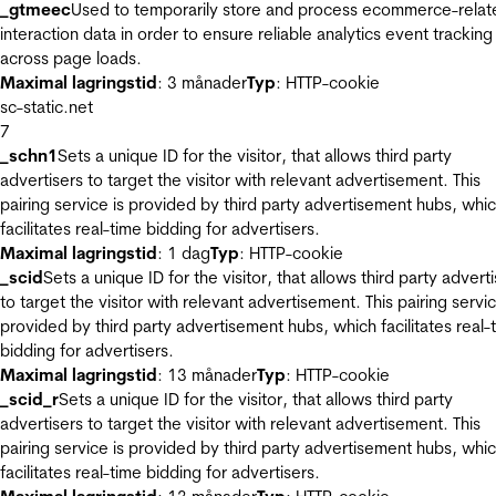
_gtmeec
Used to temporarily store and process ecommerce-relat
interaction data in order to ensure reliable analytics event tracking
across page loads.
Maximal lagringstid
: 3 månader
Typ
: HTTP-cookie
sc-static.net
7
_schn1
Sets a unique ID for the visitor, that allows third party
advertisers to target the visitor with relevant advertisement. This
pairing service is provided by third party advertisement hubs, whi
facilitates real-time bidding for advertisers.
Maximal lagringstid
: 1 dag
Typ
: HTTP-cookie
_scid
Sets a unique ID for the visitor, that allows third party advert
to target the visitor with relevant advertisement. This pairing servic
provided by third party advertisement hubs, which facilitates real-
bidding for advertisers.
Maximal lagringstid
: 13 månader
Typ
: HTTP-cookie
_scid_r
Sets a unique ID for the visitor, that allows third party
advertisers to target the visitor with relevant advertisement. This
pairing service is provided by third party advertisement hubs, whi
facilitates real-time bidding for advertisers.