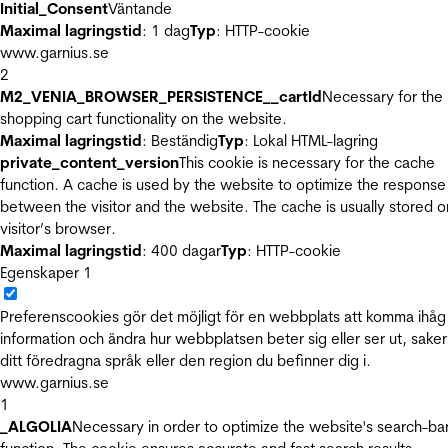
Initial_Consent
Väntande
Maximal lagringstid
: 1 dag
Typ
: HTTP-cookie
www.garnius.se
2
M2_VENIA_BROWSER_PERSISTENCE__cartId
Necessary for the
shopping cart functionality on the website.
Maximal lagringstid
: Beständig
Typ
: Lokal HTML-lagring
private_content_version
This cookie is necessary for the cache
function. A cache is used by the website to optimize the response
between the visitor and the website. The cache is usually stored o
visitor’s browser.
Maximal lagringstid
: 400 dagar
Typ
: HTTP-cookie
Egenskaper
1
Preferenscookies gör det möjligt för en webbplats att komma ihåg
information och ändra hur webbplatsen beter sig eller ser ut, sake
ditt föredragna språk eller den region du befinner dig i.
www.garnius.se
1
_ALGOLIA
Necessary in order to optimize the website's search-ba