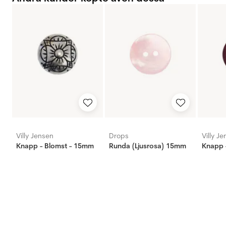
Villy Jensen
Drops
Villy J
Knapp - Blomst - 15mm
Runda (Ljusrosa) 15mm