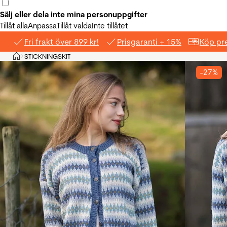
Sälj eller dela inte mina personuppgifter
Tillåt alla
Anpassa
Tillåt valda
Inte tillåtet
Fri frakt över 899 kr!
Prisgaranti + 15%
Köp pre
Hem
STICKNINGSKIT
>
-27%