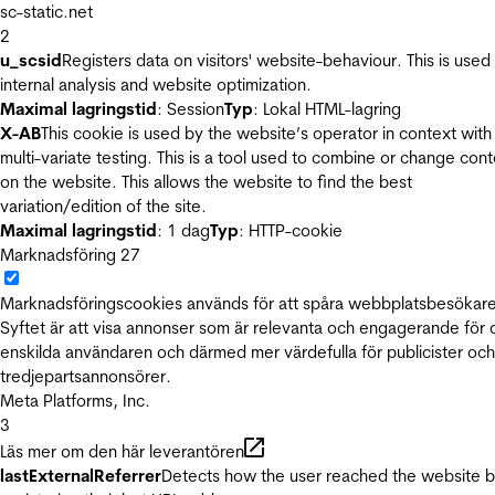
sc-static.net
2
u_scsid
Registers data on visitors' website-behaviour. This is used 
internal analysis and website optimization.
Maximal lagringstid
: Session
Typ
: Lokal HTML-lagring
X-AB
This cookie is used by the website’s operator in context with
multi-variate testing. This is a tool used to combine or change con
on the website. This allows the website to find the best
variation/edition of the site.
Maximal lagringstid
: 1 dag
Typ
: HTTP-cookie
Marknadsföring
27
Marknadsföringscookies används för att spåra webbplatsbesökare
Syftet är att visa annonser som är relevanta och engagerande för
enskilda användaren och därmed mer värdefulla för publicister och
tredjepartsannonsörer.
Meta Platforms, Inc.
3
Läs mer om den här leverantören
lastExternalReferrer
Detects how the user reached the website 