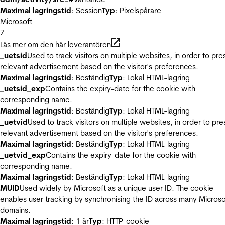
Maximal lagringstid
: Session
Typ
: Pixelspårare
Microsoft
7
Läs mer om den här leverantören
_uetsid
Used to track visitors on multiple websites, in order to pre
relevant advertisement based on the visitor's preferences.
Maximal lagringstid
: Beständig
Typ
: Lokal HTML-lagring
_uetsid_exp
Contains the expiry-date for the cookie with
corresponding name.
Maximal lagringstid
: Beständig
Typ
: Lokal HTML-lagring
_uetvid
Used to track visitors on multiple websites, in order to pre
relevant advertisement based on the visitor's preferences.
Maximal lagringstid
: Beständig
Typ
: Lokal HTML-lagring
_uetvid_exp
Contains the expiry-date for the cookie with
corresponding name.
Maximal lagringstid
: Beständig
Typ
: Lokal HTML-lagring
MUID
Used widely by Microsoft as a unique user ID. The cookie
enables user tracking by synchronising the ID across many Microso
domains.
Maximal lagringstid
: 1 år
Typ
: HTTP-cookie