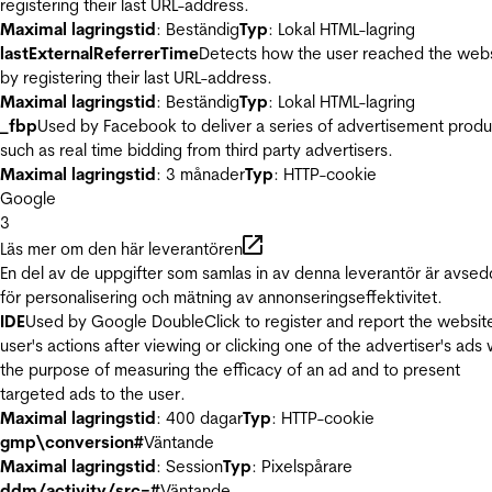
registering their last URL-address.
Maximal lagringstid
: Beständig
Typ
: Lokal HTML-lagring
lastExternalReferrerTime
Detects how the user reached the web
by registering their last URL-address.
Maximal lagringstid
: Beständig
Typ
: Lokal HTML-lagring
_fbp
Used by Facebook to deliver a series of advertisement produ
such as real time bidding from third party advertisers.
Maximal lagringstid
: 3 månader
Typ
: HTTP-cookie
Google
3
Läs mer om den här leverantören
En del av de uppgifter som samlas in av denna leverantör är avse
för personalisering och mätning av annonseringseffektivitet.
IDE
Used by Google DoubleClick to register and report the websit
user's actions after viewing or clicking one of the advertiser's ads 
the purpose of measuring the efficacy of an ad and to present
targeted ads to the user.
Maximal lagringstid
: 400 dagar
Typ
: HTTP-cookie
gmp\conversion#
Väntande
Maximal lagringstid
: Session
Typ
: Pixelspårare
ddm/activity/src=#
Väntande