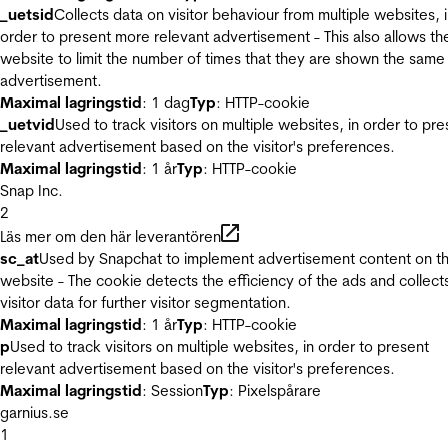
_uetsid
Collects data on visitor behaviour from multiple websites, 
order to present more relevant advertisement - This also allows th
website to limit the number of times that they are shown the same
advertisement.
Maximal lagringstid
: 1 dag
Typ
: HTTP-cookie
_uetvid
Used to track visitors on multiple websites, in order to pre
relevant advertisement based on the visitor's preferences.
Maximal lagringstid
: 1 år
Typ
: HTTP-cookie
Snap Inc.
2
Läs mer om den här leverantören
sc_at
Used by Snapchat to implement advertisement content on t
website - The cookie detects the efficiency of the ads and collect
visitor data for further visitor segmentation.
Maximal lagringstid
: 1 år
Typ
: HTTP-cookie
p
Used to track visitors on multiple websites, in order to present
relevant advertisement based on the visitor's preferences.
Maximal lagringstid
: Session
Typ
: Pixelspårare
garnius.se
1