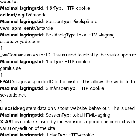
website.
Maximal lagringstid
: 1 år
Typ
: HTTP-cookie
collect/v.gif
Väntande
Maximal lagringstid
: Session
Typ
: Pixelspårare
vwo_apm_sent
Väntande
Maximal lagringstid
: Beständig
Typ
: Lokal HTML-lagring
assets.voyado.com
1
_va
Contains an visitor ID. This is used to identify the visitor upon 
Maximal lagringstid
: 1 år
Typ
: HTTP-cookie
garnius.se
1
FPAU
Assigns a specific ID to the visitor. This allows the website to
Maximal lagringstid
: 3 månader
Typ
: HTTP-cookie
sc-static.net
2
u_scsid
Registers data on visitors' website-behaviour. This is used 
Maximal lagringstid
: Session
Typ
: Lokal HTML-lagring
X-AB
This cookie is used by the website’s operator in context with 
variation/edition of the site.
Maximal lagringstid
: 1 dag
Typ
: HTTP-cookie