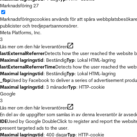
Marknadsföring
27
Marknadsföringscookies används för att spåra webbplatsbesökare.
publicister och tredjepartsannonsörer.
Meta Platforms, Inc.
3
Läs mer om den här leverantören
lastExternalReferrer
Detects how the user reached the website by 
Maximal lagringstid
: Beständig
Typ
: Lokal HTML-lagring
lastExternalReferrerTime
Detects how the user reached the websi
Maximal lagringstid
: Beständig
Typ
: Lokal HTML-lagring
_fbp
Used by Facebook to deliver a series of advertisement product
Maximal lagringstid
: 3 månader
Typ
: HTTP-cookie
Google
3
Läs mer om den här leverantören
En del av de uppgifter som samlas in av denna leverantör är avsed
IDE
Used by Google DoubleClick to register and report the website u
present targeted ads to the user.
Maximal lagringstid
: 400 dagar
Typ
: HTTP-cookie