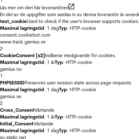
1
Läs mer om den här leverantören
En del av de uppgifter som samlas in av denna leverantör är avsed
test_cookie
Used to check if the user's browser supports cookies
Maximal lagringstid
: 1 dag
Typ
: HTTP-cookie
consent.cookiebot.com
www.track.garnius.se
2
CookieConsent [x2]
Indikerar medgivande för cookies.
Maximal lagringstid
: 1 år
Typ
: HTTP-cookie
garnius.no
1
PHPSESSID
Preserves user session state across page requests.
Maximal lagringstid
: 1 dag
Typ
: HTTP-cookie
garnius.se
2
Cross_Consent
Väntande
Maximal lagringstid
: 1 år
Typ
: HTTP-cookie
Initial_Consent
Väntande
Maximal lagringstid
: 1 dag
Typ
: HTTP-cookie
sc-static.net