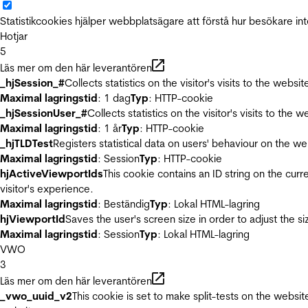
Statistikcookies hjälper webbplatsägare att förstå hur besökare 
Hotjar
5
Läs mer om den här leverantören
_hjSession_#
Collects statistics on the visitor's visits to the we
Maximal lagringstid
: 1 dag
Typ
: HTTP-cookie
_hjSessionUser_#
Collects statistics on the visitor's visits to t
Maximal lagringstid
: 1 år
Typ
: HTTP-cookie
_hjTLDTest
Registers statistical data on users' behaviour on the we
Maximal lagringstid
: Session
Typ
: HTTP-cookie
hjActiveViewportIds
This cookie contains an ID string on the curr
visitor's experience.
Maximal lagringstid
: Beständig
Typ
: Lokal HTML-lagring
hjViewportId
Saves the user's screen size in order to adjust the s
Maximal lagringstid
: Session
Typ
: Lokal HTML-lagring
VWO
3
Läs mer om den här leverantören
_vwo_uuid_v2
This cookie is set to make split-tests on the websi