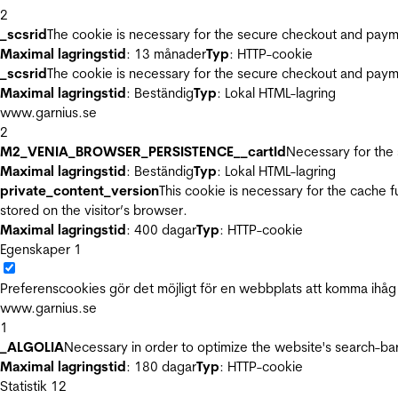
2
_scsrid
The cookie is necessary for the secure checkout and payme
Maximal lagringstid
: 13 månader
Typ
: HTTP-cookie
_scsrid
The cookie is necessary for the secure checkout and payme
Maximal lagringstid
: Beständig
Typ
: Lokal HTML-lagring
www.garnius.se
2
M2_VENIA_BROWSER_PERSISTENCE__cartId
Necessary for the 
Maximal lagringstid
: Beständig
Typ
: Lokal HTML-lagring
private_content_version
This cookie is necessary for the cache 
stored on the visitor’s browser.
Maximal lagringstid
: 400 dagar
Typ
: HTTP-cookie
Egenskaper
1
Preferenscookies gör det möjligt för en webbplats att komma ihåg i
www.garnius.se
1
_ALGOLIA
Necessary in order to optimize the website's search-bar
Maximal lagringstid
: 180 dagar
Typ
: HTTP-cookie
Statistik
12