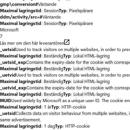
gmp\conversion#
Väntande
Maximal lagringstid
: Session
Typ
: Pixelspårare
ddm/activity/src=#
Väntande
Maximal lagringstid
: Session
Typ
: Pixelspårare
Microsoft
7
Läs mer om den här leverantören
_uetsid
Used to track visitors on multiple websites, in order to pr
Maximal lagringstid
: Beständig
Typ
: Lokal HTML-lagring
_uetsid_exp
Contains the expiry-date for the cookie with corres
Maximal lagringstid
: Beständig
Typ
: Lokal HTML-lagring
_uetvid
Used to track visitors on multiple websites, in order to pr
Maximal lagringstid
: Beständig
Typ
: Lokal HTML-lagring
_uetvid_exp
Contains the expiry-date for the cookie with corres
Maximal lagringstid
: Beständig
Typ
: Lokal HTML-lagring
MUID
Used widely by Microsoft as a unique user ID. The cookie en
Maximal lagringstid
: 1 år
Typ
: HTTP-cookie
_uetsid
Collects data on visitor behaviour from multiple websites, 
same advertisement.
Maximal lagringstid
: 1 dag
Typ
: HTTP-cookie