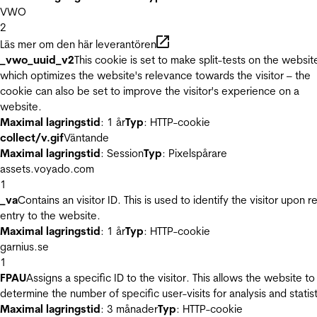
VWO
2
Läs mer om den här leverantören
_vwo_uuid_v2
This cookie is set to make split-tests on the websit
which optimizes the website's relevance towards the visitor – the
cookie can also be set to improve the visitor's experience on a
website.
Maximal lagringstid
: 1 år
Typ
: HTTP-cookie
collect/v.gif
Väntande
Maximal lagringstid
: Session
Typ
: Pixelspårare
assets.voyado.com
1
_va
Contains an visitor ID. This is used to identify the visitor upon r
entry to the website.
Maximal lagringstid
: 1 år
Typ
: HTTP-cookie
garnius.se
1
FPAU
Assigns a specific ID to the visitor. This allows the website to
determine the number of specific user-visits for analysis and statist
Maximal lagringstid
: 3 månader
Typ
: HTTP-cookie