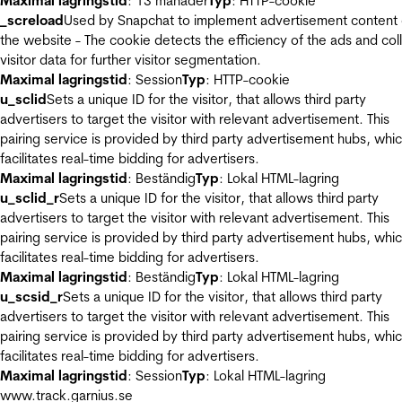
Maximal lagringstid
: 13 månader
Typ
: HTTP-cookie
_screload
Used by Snapchat to implement advertisement content
the website - The cookie detects the efficiency of the ads and col
visitor data for further visitor segmentation.
Maximal lagringstid
: Session
Typ
: HTTP-cookie
u_sclid
Sets a unique ID for the visitor, that allows third party
advertisers to target the visitor with relevant advertisement. This
pairing service is provided by third party advertisement hubs, whi
facilitates real-time bidding for advertisers.
Maximal lagringstid
: Beständig
Typ
: Lokal HTML-lagring
u_sclid_r
Sets a unique ID for the visitor, that allows third party
advertisers to target the visitor with relevant advertisement. This
pairing service is provided by third party advertisement hubs, whi
facilitates real-time bidding for advertisers.
Maximal lagringstid
: Beständig
Typ
: Lokal HTML-lagring
u_scsid_r
Sets a unique ID for the visitor, that allows third party
advertisers to target the visitor with relevant advertisement. This
pairing service is provided by third party advertisement hubs, whi
facilitates real-time bidding for advertisers.
Maximal lagringstid
: Session
Typ
: Lokal HTML-lagring
www.track.garnius.se