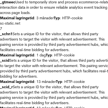
_gtmeec
Used to temporarily store and process ecommerce-relat
interaction data in order to ensure reliable analytics event tracking
across page loads.
Maximal lagringstid
: 3 månader
Typ
: HTTP-cookie
sc-static.net
7
_schn1
Sets a unique ID for the visitor, that allows third party
advertisers to target the visitor with relevant advertisement. This
pairing service is provided by third party advertisement hubs, whi
facilitates real-time bidding for advertisers.
Maximal lagringstid
: 1 dag
Typ
: HTTP-cookie
_scid
Sets a unique ID for the visitor, that allows third party advert
to target the visitor with relevant advertisement. This pairing servic
provided by third party advertisement hubs, which facilitates real-
bidding for advertisers.
Maximal lagringstid
: 13 månader
Typ
: HTTP-cookie
_scid_r
Sets a unique ID for the visitor, that allows third party
advertisers to target the visitor with relevant advertisement. This
pairing service is provided by third party advertisement hubs, whi
facilitates real-time bidding for advertisers.