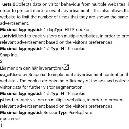
_uetsid
Collects data on visitor behaviour from multiple websites, 
order to present more relevant advertisement - This also allows th
website to limit the number of times that they are shown the same
advertisement.
Maximal lagringstid
: 1 dag
Typ
: HTTP-cookie
_uetvid
Used to track visitors on multiple websites, in order to pre
relevant advertisement based on the visitor's preferences.
Maximal lagringstid
: 1 år
Typ
: HTTP-cookie
Snap Inc.
2
Läs mer om den här leverantören
sc_at
Used by Snapchat to implement advertisement content on t
website - The cookie detects the efficiency of the ads and collect
visitor data for further visitor segmentation.
Maximal lagringstid
: 1 år
Typ
: HTTP-cookie
p
Used to track visitors on multiple websites, in order to present
relevant advertisement based on the visitor's preferences.
Maximal lagringstid
: Session
Typ
: Pixelspårare
garnius.se
1