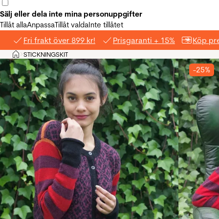
Sälj eller dela inte mina personuppgifter
Tillåt alla
Anpassa
Tillåt valda
Inte tillåtet
Fri frakt över 899 kr!
Prisgaranti + 15%
Köp pre
Hem
STICKNINGSKIT
>
-25%