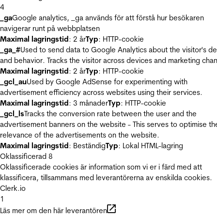
4
_ga
Google analytics, _ga används för att förstå hur besökaren
navigerar runt på webbplatsen
Maximal lagringstid
: 2 år
Typ
: HTTP-cookie
_ga_#
Used to send data to Google Analytics about the visitor's d
and behavior. Tracks the visitor across devices and marketing chan
Maximal lagringstid
: 2 år
Typ
: HTTP-cookie
_gcl_au
Used by Google AdSense for experimenting with
advertisement efficiency across websites using their services.
Maximal lagringstid
: 3 månader
Typ
: HTTP-cookie
_gcl_ls
Tracks the conversion rate between the user and the
advertisement banners on the website - This serves to optimise th
relevance of the advertisements on the website.
Maximal lagringstid
: Beständig
Typ
: Lokal HTML-lagring
Oklassificerad
8
Oklassificerade cookies är information som vi er i färd med att
klassificera, tillsammans med leverantörerna av enskilda cookies.
Clerk.io
1
Läs mer om den här leverantören