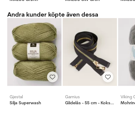
Andra kunder köpte även dessa
Gjestal
Garnius
Viking 
Silja Superwash
Glidelås - 55 cm - Koksgrå
Mohrin