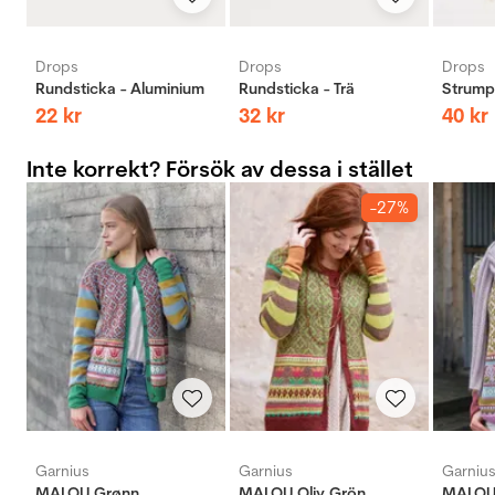
Drops
Drops
Drops
Rundsticka - Aluminium
Rundsticka - Trä
Strumps
22
kr
32
kr
40
kr
Inte korrekt? Försök av dessa i stället
-27%
Garnius
Garnius
Garniu
MALOU Grønn
MALOU Oliv Grön
MALOU 