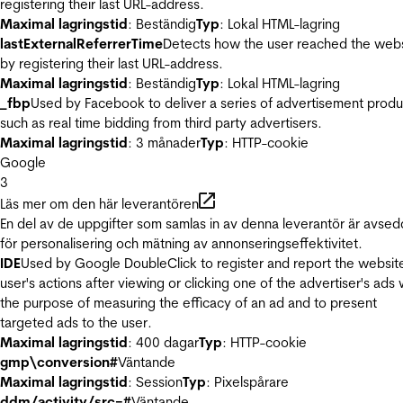
registering their last URL-address.
Maximal lagringstid
: Beständig
Typ
: Lokal HTML-lagring
lastExternalReferrerTime
Detects how the user reached the web
by registering their last URL-address.
Maximal lagringstid
: Beständig
Typ
: Lokal HTML-lagring
_fbp
Used by Facebook to deliver a series of advertisement produ
such as real time bidding from third party advertisers.
Maximal lagringstid
: 3 månader
Typ
: HTTP-cookie
Google
3
Läs mer om den här leverantören
En del av de uppgifter som samlas in av denna leverantör är avse
för personalisering och mätning av annonseringseffektivitet.
IDE
Used by Google DoubleClick to register and report the websit
user's actions after viewing or clicking one of the advertiser's ads 
the purpose of measuring the efficacy of an ad and to present
targeted ads to the user.
Maximal lagringstid
: 400 dagar
Typ
: HTTP-cookie
gmp\conversion#
Väntande
Maximal lagringstid
: Session
Typ
: Pixelspårare
ddm/activity/src=#
Väntande