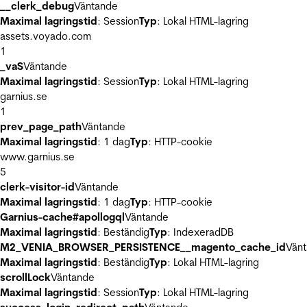
__clerk_debug
Väntande
Maximal lagringstid
: Session
Typ
: Lokal HTML-lagring
assets.voyado.com
1
_vaS
Väntande
Maximal lagringstid
: Session
Typ
: Lokal HTML-lagring
garnius.se
1
prev_page_path
Väntande
Maximal lagringstid
: 1 dag
Typ
: HTTP-cookie
www.garnius.se
5
clerk-visitor-id
Väntande
Maximal lagringstid
: 1 dag
Typ
: HTTP-cookie
Garnius-cache#apollogql
Väntande
Maximal lagringstid
: Beständig
Typ
: IndexeradDB
M2_VENIA_BROWSER_PERSISTENCE__magento_cache_id
Vän
Maximal lagringstid
: Beständig
Typ
: Lokal HTML-lagring
scrollLock
Väntande
Maximal lagringstid
: Session
Typ
: Lokal HTML-lagring