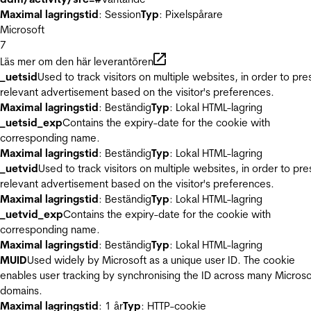
Maximal lagringstid
: Session
Typ
: Pixelspårare
Microsoft
7
Läs mer om den här leverantören
_uetsid
Used to track visitors on multiple websites, in order to pre
relevant advertisement based on the visitor's preferences.
Maximal lagringstid
: Beständig
Typ
: Lokal HTML-lagring
_uetsid_exp
Contains the expiry-date for the cookie with
corresponding name.
Maximal lagringstid
: Beständig
Typ
: Lokal HTML-lagring
_uetvid
Used to track visitors on multiple websites, in order to pre
relevant advertisement based on the visitor's preferences.
Maximal lagringstid
: Beständig
Typ
: Lokal HTML-lagring
_uetvid_exp
Contains the expiry-date for the cookie with
corresponding name.
Maximal lagringstid
: Beständig
Typ
: Lokal HTML-lagring
MUID
Used widely by Microsoft as a unique user ID. The cookie
enables user tracking by synchronising the ID across many Microso
domains.
Maximal lagringstid
: 1 år
Typ
: HTTP-cookie