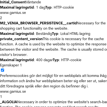
Initial_Consent
Väntande
Maximal lagringstid
: 1 dag
Typ
: HTTP-cookie
www.garnius.se
2
M2_VENIA_BROWSER_PERSISTENCE__cartId
Necessary for the
shopping cart functionality on the website.
Maximal lagringstid
: Beständig
Typ
: Lokal HTML-lagring
private_content_version
This cookie is necessary for the cache
function. A cache is used by the website to optimize the response
between the visitor and the website. The cache is usually stored o
visitor’s browser.
Maximal lagringstid
: 400 dagar
Typ
: HTTP-cookie
Egenskaper
1
Preferenscookies gör det möjligt för en webbplats att komma ihåg
information och ändra hur webbplatsen beter sig eller ser ut, sake
ditt föredragna språk eller den region du befinner dig i.
www.garnius.se
1
_ALGOLIA
Necessary in order to optimize the website's search-ba