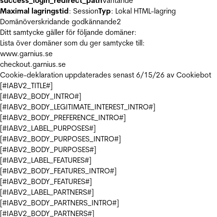
success_login_redirect_path
Väntande
Maximal lagringstid
: Session
Typ
: Lokal HTML-lagring
Domänöverskridande godkännande
2
Ditt samtycke gäller för följande domäner:
Lista över domäner som du ger samtycke till:
www.garnius.se
checkout.garnius.se
Cookie-deklaration uppdaterades senast 6/15/26 av
Cookiebot
[#IABV2_TITLE#]
[#IABV2_BODY_INTRO#]
[#IABV2_BODY_LEGITIMATE_INTEREST_INTRO#]
[#IABV2_BODY_PREFERENCE_INTRO#]
[#IABV2_LABEL_PURPOSES#]
[#IABV2_BODY_PURPOSES_INTRO#]
[#IABV2_BODY_PURPOSES#]
[#IABV2_LABEL_FEATURES#]
[#IABV2_BODY_FEATURES_INTRO#]
[#IABV2_BODY_FEATURES#]
[#IABV2_LABEL_PARTNERS#]
[#IABV2_BODY_PARTNERS_INTRO#]
[#IABV2_BODY_PARTNERS#]