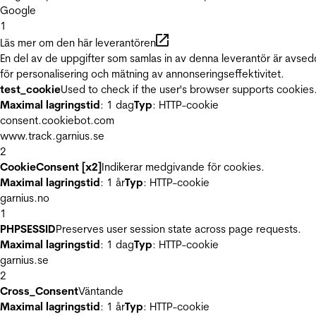
Google
1
Läs mer om den här leverantören
En del av de uppgifter som samlas in av denna leverantör är avse
för personalisering och mätning av annonseringseffektivitet.
test_cookie
Used to check if the user's browser supports cookies
Maximal lagringstid
: 1 dag
Typ
: HTTP-cookie
consent.cookiebot.com
www.track.garnius.se
2
CookieConsent [x2]
Indikerar medgivande för cookies.
Maximal lagringstid
: 1 år
Typ
: HTTP-cookie
garnius.no
1
PHPSESSID
Preserves user session state across page requests.
Maximal lagringstid
: 1 dag
Typ
: HTTP-cookie
garnius.se
2
Cross_Consent
Väntande
Maximal lagringstid
: 1 år
Typ
: HTTP-cookie