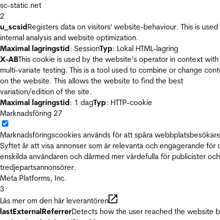
sc-static.net
2
u_scsid
Registers data on visitors' website-behaviour. This is used 
internal analysis and website optimization.
Maximal lagringstid
: Session
Typ
: Lokal HTML-lagring
X-AB
This cookie is used by the website’s operator in context with
multi-variate testing. This is a tool used to combine or change con
on the website. This allows the website to find the best
variation/edition of the site.
Maximal lagringstid
: 1 dag
Typ
: HTTP-cookie
Marknadsföring
27
Marknadsföringscookies används för att spåra webbplatsbesökare
Syftet är att visa annonser som är relevanta och engagerande för
enskilda användaren och därmed mer värdefulla för publicister och
tredjepartsannonsörer.
Meta Platforms, Inc.
3
Läs mer om den här leverantören
lastExternalReferrer
Detects how the user reached the website 