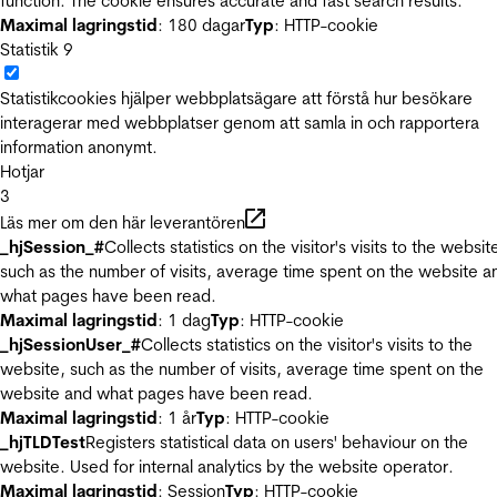
function. The cookie ensures accurate and fast search results.
Maximal lagringstid
: 180 dagar
Typ
: HTTP-cookie
Statistik
9
Statistikcookies hjälper webbplatsägare att förstå hur besökare
interagerar med webbplatser genom att samla in och rapportera
information anonymt.
Hotjar
3
Läs mer om den här leverantören
_hjSession_#
Collects statistics on the visitor's visits to the websit
such as the number of visits, average time spent on the website a
what pages have been read.
Maximal lagringstid
: 1 dag
Typ
: HTTP-cookie
_hjSessionUser_#
Collects statistics on the visitor's visits to the
website, such as the number of visits, average time spent on the
website and what pages have been read.
Maximal lagringstid
: 1 år
Typ
: HTTP-cookie
_hjTLDTest
Registers statistical data on users' behaviour on the
website. Used for internal analytics by the website operator.
Maximal lagringstid
: Session
Typ
: HTTP-cookie