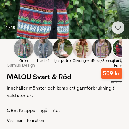
1
/
10
Grön
Ljus blå
Ljus petrol
Olivengrønn
Rosa/Sennep
Sort/Rø
Garnius Design
Från
509
kr
MALOU Svart & Röd
679
kr
Innehåller mönster och komplett garnförbrukning till
vald storlek.
OBS: Knappar ingår inte.
Visa mer information