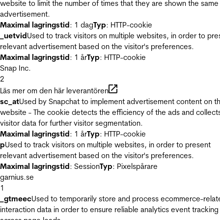
website to limit the number of times that they are shown the same
advertisement.
Maximal lagringstid
: 1 dag
Typ
: HTTP-cookie
_uetvid
Used to track visitors on multiple websites, in order to pre
relevant advertisement based on the visitor's preferences.
Maximal lagringstid
: 1 år
Typ
: HTTP-cookie
Snap Inc.
2
Läs mer om den här leverantören
sc_at
Used by Snapchat to implement advertisement content on t
website - The cookie detects the efficiency of the ads and collect
visitor data for further visitor segmentation.
Maximal lagringstid
: 1 år
Typ
: HTTP-cookie
p
Used to track visitors on multiple websites, in order to present
relevant advertisement based on the visitor's preferences.
Maximal lagringstid
: Session
Typ
: Pixelspårare
garnius.se
1
_gtmeec
Used to temporarily store and process ecommerce-relat
interaction data in order to ensure reliable analytics event tracking