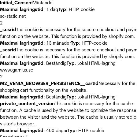
Initial_Consent
Väntande
Maximal lagringstid
: 1 dag
Typ
: HTTP-cookie
sc-static.net
2
_scsrid
The cookie is necessary for the secure checkout and pay
function on the website. This function is provided by shopify.com.
Maximal lagringstid
: 13 månader
Typ
: HTTP-cookie
_scsrid
The cookie is necessary for the secure checkout and pay
function on the website. This function is provided by shopify.com.
Maximal lagringstid
: Beständig
Typ
: Lokal HTML-lagring
www.garnius.se
2
M2_VENIA_BROWSER_PERSISTENCE__cartId
Necessary for the
shopping cart functionality on the website.
Maximal lagringstid
: Beständig
Typ
: Lokal HTML-lagring
private_content_version
This cookie is necessary for the cache
function. A cache is used by the website to optimize the response
between the visitor and the website. The cache is usually stored o
visitor’s browser.
Maximal lagringstid
: 400 dagar
Typ
: HTTP-cookie