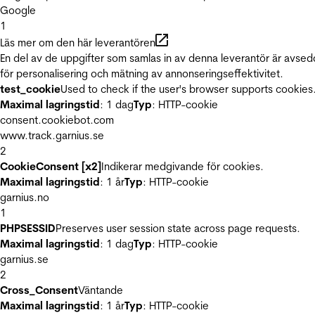
Google
1
Läs mer om den här leverantören
En del av de uppgifter som samlas in av denna leverantör är avse
för personalisering och mätning av annonseringseffektivitet.
test_cookie
Used to check if the user's browser supports cookies
Maximal lagringstid
: 1 dag
Typ
: HTTP-cookie
consent.cookiebot.com
www.track.garnius.se
2
CookieConsent [x2]
Indikerar medgivande för cookies.
Maximal lagringstid
: 1 år
Typ
: HTTP-cookie
garnius.no
1
PHPSESSID
Preserves user session state across page requests.
Maximal lagringstid
: 1 dag
Typ
: HTTP-cookie
garnius.se
2
Cross_Consent
Väntande
Maximal lagringstid
: 1 år
Typ
: HTTP-cookie