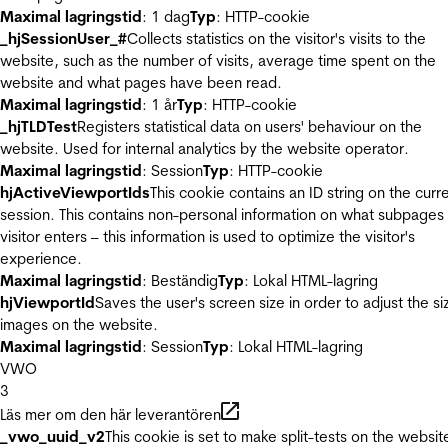
Maximal lagringstid
: 1 dag
Typ
: HTTP-cookie
_hjSessionUser_#
Collects statistics on the visitor's visits to the
website, such as the number of visits, average time spent on the
website and what pages have been read.
Maximal lagringstid
: 1 år
Typ
: HTTP-cookie
_hjTLDTest
Registers statistical data on users' behaviour on the
website. Used for internal analytics by the website operator.
Maximal lagringstid
: Session
Typ
: HTTP-cookie
hjActiveViewportIds
This cookie contains an ID string on the curr
session. This contains non-personal information on what subpages
visitor enters – this information is used to optimize the visitor's
experience.
Maximal lagringstid
: Beständig
Typ
: Lokal HTML-lagring
hjViewportId
Saves the user's screen size in order to adjust the si
images on the website.
Maximal lagringstid
: Session
Typ
: Lokal HTML-lagring
VWO
3
Läs mer om den här leverantören
_vwo_uuid_v2
This cookie is set to make split-tests on the websit