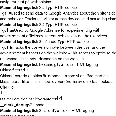
navigerar runt på webbplatsen
Maximal lagringstid
: 2 år
Typ
: HTTP-cookie
_ga_#
Used to send data to Google Analytics about the visitor's d
and behavior. Tracks the visitor across devices and marketing chan
Maximal lagringstid
: 2 år
Typ
: HTTP-cookie
_gcl_au
Used by Google AdSense for experimenting with
advertisement efficiency across websites using their services.
Maximal lagringstid
: 3 månader
Typ
: HTTP-cookie
_gcl_ls
Tracks the conversion rate between the user and the
advertisement banners on the website - This serves to optimise th
relevance of the advertisements on the website.
Maximal lagringstid
: Beständig
Typ
: Lokal HTML-lagring
Oklassificerad
9
Oklassificerade cookies är information som vi er i färd med att
klassificera, tillsammans med leverantörerna av enskilda cookies.
Clerk.io
1
Läs mer om den här leverantören
__clerk_debug
Väntande
Maximal lagringstid
: Session
Typ
: Lokal HTML-lagring