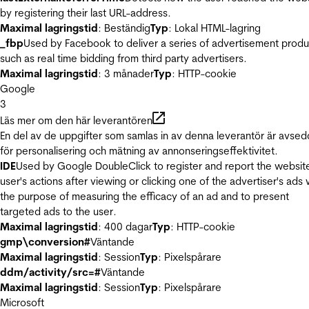
by registering their last URL-address.
Maximal lagringstid
: Beständig
Typ
: Lokal HTML-lagring
_fbp
Used by Facebook to deliver a series of advertisement produ
such as real time bidding from third party advertisers.
Maximal lagringstid
: 3 månader
Typ
: HTTP-cookie
Google
3
Läs mer om den här leverantören
En del av de uppgifter som samlas in av denna leverantör är avse
för personalisering och mätning av annonseringseffektivitet.
IDE
Used by Google DoubleClick to register and report the websit
user's actions after viewing or clicking one of the advertiser's ads 
the purpose of measuring the efficacy of an ad and to present
targeted ads to the user.
Maximal lagringstid
: 400 dagar
Typ
: HTTP-cookie
gmp\conversion#
Väntande
Maximal lagringstid
: Session
Typ
: Pixelspårare
ddm/activity/src=#
Väntande
Maximal lagringstid
: Session
Typ
: Pixelspårare
Microsoft