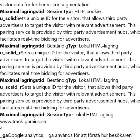
visitor data for further visitor segmentation.
Maximal lagringstid
: Session
Typ
: HTTP-cookie
u_sclid
Sets a unique ID for the visitor, that allows third party
advertisers to target the visitor with relevant advertisement. This
pairing service is provided by third party advertisement hubs, whi
facilitates real-time bidding for advertisers.
Maximal lagringstid
: Beständig
Typ
: Lokal HTML-lagring
u_sclid_r
Sets a unique ID for the visitor, that allows third party
advertisers to target the visitor with relevant advertisement. This
pairing service is provided by third party advertisement hubs, whi
facilitates real-time bidding for advertisers.
Maximal lagringstid
: Beständig
Typ
: Lokal HTML-lagring
u_scsid_r
Sets a unique ID for the visitor, that allows third party
advertisers to target the visitor with relevant advertisement. This
pairing service is provided by third party advertisement hubs, whi
facilitates real-time bidding for advertisers.
Maximal lagringstid
: Session
Typ
: Lokal HTML-lagring
www.track.garnius.se
4
_ga
Google analytics, _ga används för att förstå hur besökaren