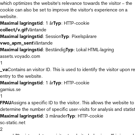
which optimizes the website's relevance towards the visitor – the
cookie can also be set to improve the visitor's experience on a
website.
Maximal lagringstid
: 1 år
Typ
: HTTP-cookie
collect/v.gif
Väntande
Maximal lagringstid
: Session
Typ
: Pixelspårare
vwo_apm_sent
Väntande
Maximal lagringstid
: Beständig
Typ
: Lokal HTML-lagring
assets.voyado.com
1
_va
Contains an visitor ID. This is used to identify the visitor upon r
entry to the website.
Maximal lagringstid
: 1 år
Typ
: HTTP-cookie
garnius.se
1
FPAU
Assigns a specific ID to the visitor. This allows the website to
determine the number of specific user-visits for analysis and statist
Maximal lagringstid
: 3 månader
Typ
: HTTP-cookie
sc-static.net
2