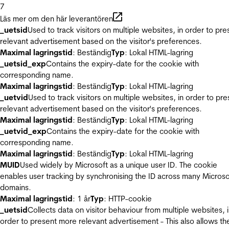
7
Läs mer om den här leverantören
_uetsid
Used to track visitors on multiple websites, in order to pre
relevant advertisement based on the visitor's preferences.
Maximal lagringstid
: Beständig
Typ
: Lokal HTML-lagring
_uetsid_exp
Contains the expiry-date for the cookie with
corresponding name.
Maximal lagringstid
: Beständig
Typ
: Lokal HTML-lagring
_uetvid
Used to track visitors on multiple websites, in order to pre
relevant advertisement based on the visitor's preferences.
Maximal lagringstid
: Beständig
Typ
: Lokal HTML-lagring
_uetvid_exp
Contains the expiry-date for the cookie with
corresponding name.
Maximal lagringstid
: Beständig
Typ
: Lokal HTML-lagring
MUID
Used widely by Microsoft as a unique user ID. The cookie
enables user tracking by synchronising the ID across many Microso
domains.
Maximal lagringstid
: 1 år
Typ
: HTTP-cookie
_uetsid
Collects data on visitor behaviour from multiple websites, 
order to present more relevant advertisement - This also allows th