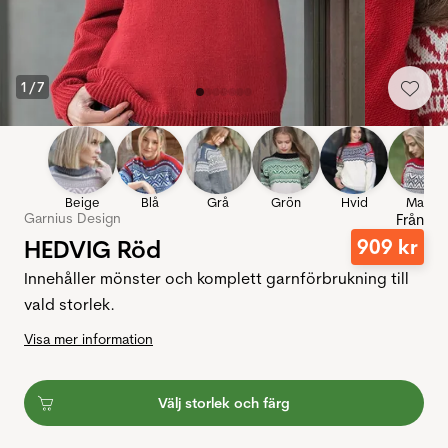
1
/
7
Beige
Blå
Grå
Grön
Hvid
Marin
Garnius Design
Från
HEDVIG Röd
909
kr
Innehåller mönster och komplett garnförbrukning till
vald storlek.
Visa mer information
Välj storlek och färg