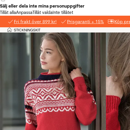
Sälj eller dela inte mina personuppgifter
Tillåt alla
Anpassa
Tillåt valda
Inte tillåtet
Fri frakt över 899 kr!
Prisgaranti + 15%
Köp pre
Hem
STICKNINGSKIT
>