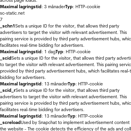
across page loads.
Maximal lagringstid
: 3 månader
Typ
: HTTP-cookie
sc-static.net
7
_schn1
Sets a unique ID for the visitor, that allows third party
advertisers to target the visitor with relevant advertisement. This
pairing service is provided by third party advertisement hubs, whi
facilitates real-time bidding for advertisers.
Maximal lagringstid
: 1 dag
Typ
: HTTP-cookie
_scid
Sets a unique ID for the visitor, that allows third party advert
to target the visitor with relevant advertisement. This pairing servic
provided by third party advertisement hubs, which facilitates real-
bidding for advertisers.
Maximal lagringstid
: 13 månader
Typ
: HTTP-cookie
_scid_r
Sets a unique ID for the visitor, that allows third party
advertisers to target the visitor with relevant advertisement. This
pairing service is provided by third party advertisement hubs, whi
facilitates real-time bidding for advertisers.
Maximal lagringstid
: 13 månader
Typ
: HTTP-cookie
_screload
Used by Snapchat to implement advertisement content
the website - The cookie detects the efficiency of the ads and col