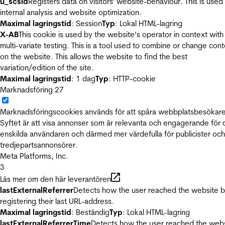
u_scsid
Registers data on visitors' website-behaviour. This is used 
internal analysis and website optimization.
Maximal lagringstid
: Session
Typ
: Lokal HTML-lagring
X-AB
This cookie is used by the website’s operator in context with
multi-variate testing. This is a tool used to combine or change con
on the website. This allows the website to find the best
variation/edition of the site.
Maximal lagringstid
: 1 dag
Typ
: HTTP-cookie
Marknadsföring
27
Marknadsföringscookies används för att spåra webbplatsbesökare
Syftet är att visa annonser som är relevanta och engagerande för
enskilda användaren och därmed mer värdefulla för publicister och
tredjepartsannonsörer.
Meta Platforms, Inc.
3
Läs mer om den här leverantören
lastExternalReferrer
Detects how the user reached the website 
registering their last URL-address.
Maximal lagringstid
: Beständig
Typ
: Lokal HTML-lagring
lastExternalReferrerTime
Detects how the user reached the web