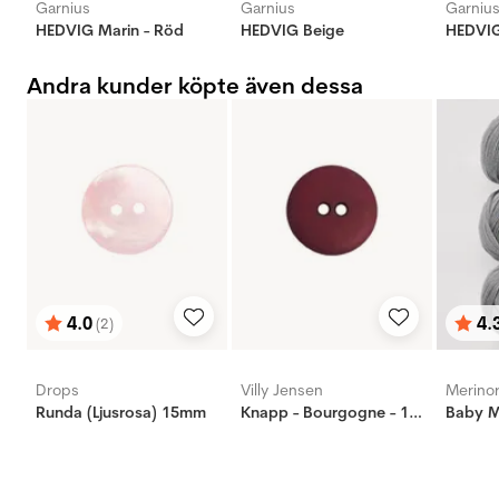
Garnius
Garnius
Garniu
HEDVIG Marin - Röd
HEDVIG Beige
HEDVIG
Andra kunder köpte även dessa
4.0
4.
(2)
Betyg:
utav 5 stjärnor
Bety
utav 
Drops
Villy Jensen
Merino
Runda (Ljusrosa) 15mm
Knapp - Bourgogne - 15mm
Baby M