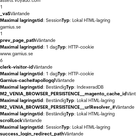
assets.voyado.com
1
_vaS
Väntande
Maximal lagringstid
: Session
Typ
: Lokal HTML-lagring
garnius.se
1
prev_page_path
Väntande
Maximal lagringstid
: 1 dag
Typ
: HTTP-cookie
www.garnius.se
6
clerk-visitor-id
Väntande
Maximal lagringstid
: 1 dag
Typ
: HTTP-cookie
Garnius-cache#apollogql
Väntande
Maximal lagringstid
: Beständig
Typ
: IndexeradDB
M2_VENIA_BROWSER_PERSISTENCE__magento_cache_id
Vän
Maximal lagringstid
: Beständig
Typ
: Lokal HTML-lagring
M2_VENIA_BROWSER_PERSISTENCE__urlResolver_#
Väntande
Maximal lagringstid
: Beständig
Typ
: Lokal HTML-lagring
scrollLock
Väntande
Maximal lagringstid
: Session
Typ
: Lokal HTML-lagring
success_login_redirect_path
Väntande