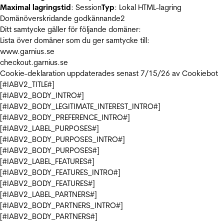
Maximal lagringstid
: Session
Typ
: Lokal HTML-lagring
Domänöverskridande godkännande
2
Ditt samtycke gäller för följande domäner:
Lista över domäner som du ger samtycke till:
www.garnius.se
checkout.garnius.se
Cookie-deklaration uppdaterades senast 7/15/26 av
Cookiebot
[#IABV2_TITLE#]
[#IABV2_BODY_INTRO#]
[#IABV2_BODY_LEGITIMATE_INTEREST_INTRO#]
[#IABV2_BODY_PREFERENCE_INTRO#]
[#IABV2_LABEL_PURPOSES#]
[#IABV2_BODY_PURPOSES_INTRO#]
[#IABV2_BODY_PURPOSES#]
[#IABV2_LABEL_FEATURES#]
[#IABV2_BODY_FEATURES_INTRO#]
[#IABV2_BODY_FEATURES#]
[#IABV2_LABEL_PARTNERS#]
[#IABV2_BODY_PARTNERS_INTRO#]
[#IABV2_BODY_PARTNERS#]