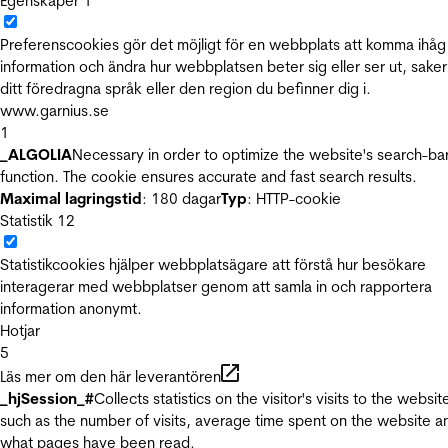
Egenskaper
1
Preferenscookies gör det möjligt för en webbplats att komma ihåg
information och ändra hur webbplatsen beter sig eller ser ut, sake
ditt föredragna språk eller den region du befinner dig i.
www.garnius.se
1
_ALGOLIA
Necessary in order to optimize the website's search-ba
function. The cookie ensures accurate and fast search results.
Maximal lagringstid
: 180 dagar
Typ
: HTTP-cookie
Statistik
12
Statistikcookies hjälper webbplatsägare att förstå hur besökare
interagerar med webbplatser genom att samla in och rapportera
information anonymt.
Hotjar
5
Läs mer om den här leverantören
_hjSession_#
Collects statistics on the visitor's visits to the websit
such as the number of visits, average time spent on the website a
what pages have been read.