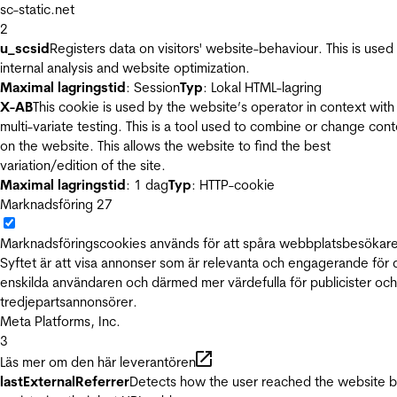
sc-static.net
2
u_scsid
Registers data on visitors' website-behaviour. This is used 
internal analysis and website optimization.
Maximal lagringstid
: Session
Typ
: Lokal HTML-lagring
X-AB
This cookie is used by the website’s operator in context with
multi-variate testing. This is a tool used to combine or change con
on the website. This allows the website to find the best
variation/edition of the site.
Maximal lagringstid
: 1 dag
Typ
: HTTP-cookie
Marknadsföring
27
Marknadsföringscookies används för att spåra webbplatsbesökare
Syftet är att visa annonser som är relevanta och engagerande för
enskilda användaren och därmed mer värdefulla för publicister och
tredjepartsannonsörer.
Meta Platforms, Inc.
3
Läs mer om den här leverantören
lastExternalReferrer
Detects how the user reached the website 