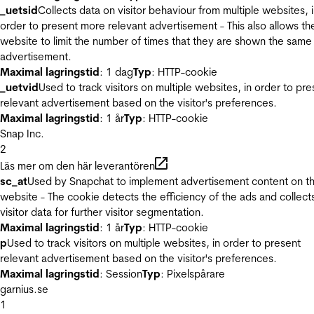
_uetsid
Collects data on visitor behaviour from multiple websites, 
order to present more relevant advertisement - This also allows th
website to limit the number of times that they are shown the same
advertisement.
Maximal lagringstid
: 1 dag
Typ
: HTTP-cookie
_uetvid
Used to track visitors on multiple websites, in order to pre
relevant advertisement based on the visitor's preferences.
Maximal lagringstid
: 1 år
Typ
: HTTP-cookie
Snap Inc.
2
Läs mer om den här leverantören
sc_at
Used by Snapchat to implement advertisement content on t
website - The cookie detects the efficiency of the ads and collect
visitor data for further visitor segmentation.
Maximal lagringstid
: 1 år
Typ
: HTTP-cookie
p
Used to track visitors on multiple websites, in order to present
relevant advertisement based on the visitor's preferences.
Maximal lagringstid
: Session
Typ
: Pixelspårare
garnius.se
1