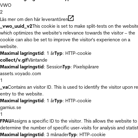
VWO
2
Läs mer om den här leverantören
_vwo_uuid_v2
This cookie is set to make split-tests on the websit
which optimizes the website's relevance towards the visitor – the
cookie can also be set to improve the visitor's experience on a
website.
Maximal lagringstid
: 1 år
Typ
: HTTP-cookie
collect/v.gif
Väntande
Maximal lagringstid
: Session
Typ
: Pixelspårare
assets.voyado.com
1
_va
Contains an visitor ID. This is used to identify the visitor upon r
entry to the website.
Maximal lagringstid
: 1 år
Typ
: HTTP-cookie
garnius.se
1
FPAU
Assigns a specific ID to the visitor. This allows the website to
determine the number of specific user-visits for analysis and statist
Maximal lagringstid
: 3 månader
Typ
: HTTP-cookie