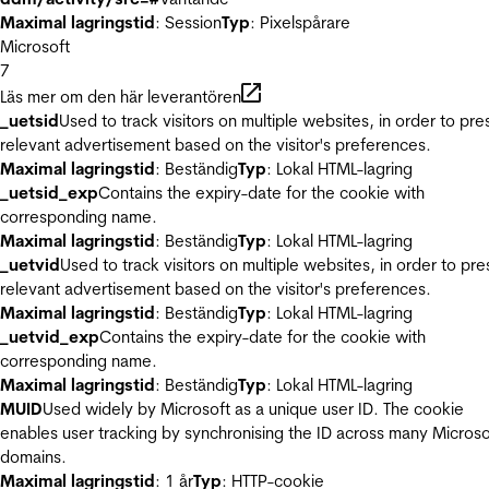
Maximal lagringstid
: Session
Typ
: Pixelspårare
Microsoft
7
Läs mer om den här leverantören
_uetsid
Used to track visitors on multiple websites, in order to pre
relevant advertisement based on the visitor's preferences.
Maximal lagringstid
: Beständig
Typ
: Lokal HTML-lagring
_uetsid_exp
Contains the expiry-date for the cookie with
corresponding name.
Maximal lagringstid
: Beständig
Typ
: Lokal HTML-lagring
_uetvid
Used to track visitors on multiple websites, in order to pre
relevant advertisement based on the visitor's preferences.
Maximal lagringstid
: Beständig
Typ
: Lokal HTML-lagring
_uetvid_exp
Contains the expiry-date for the cookie with
corresponding name.
Maximal lagringstid
: Beständig
Typ
: Lokal HTML-lagring
MUID
Used widely by Microsoft as a unique user ID. The cookie
enables user tracking by synchronising the ID across many Microso
domains.
Maximal lagringstid
: 1 år
Typ
: HTTP-cookie