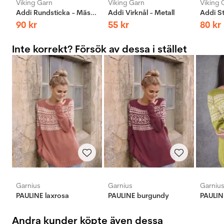
Viking Garn
Viking Garn
Viking 
Addi Rundsticka - Mässing
Addi Virknål - Metall
90
kr
55
kr
80
kr
Inte korrekt? Försök av dessa i stället
Garnius
Garnius
Garniu
PAULINE laxrosa
PAULINE burgundy
PAULIN
Andra kunder köpte även dessa