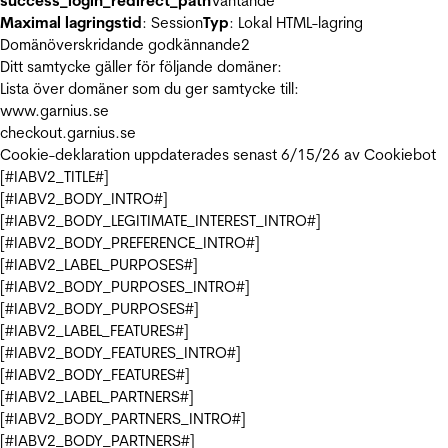
success_login_redirect_path
Väntande
Maximal lagringstid
: Session
Typ
: Lokal HTML-lagring
Domänöverskridande godkännande
2
Ditt samtycke gäller för följande domäner:
Lista över domäner som du ger samtycke till:
www.garnius.se
checkout.garnius.se
Cookie-deklaration uppdaterades senast 6/15/26 av
Cookiebot
[#IABV2_TITLE#]
[#IABV2_BODY_INTRO#]
[#IABV2_BODY_LEGITIMATE_INTEREST_INTRO#]
[#IABV2_BODY_PREFERENCE_INTRO#]
[#IABV2_LABEL_PURPOSES#]
[#IABV2_BODY_PURPOSES_INTRO#]
[#IABV2_BODY_PURPOSES#]
[#IABV2_LABEL_FEATURES#]
[#IABV2_BODY_FEATURES_INTRO#]
[#IABV2_BODY_FEATURES#]
[#IABV2_LABEL_PARTNERS#]
[#IABV2_BODY_PARTNERS_INTRO#]
[#IABV2_BODY_PARTNERS#]