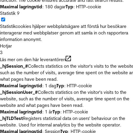
function. The cookie ensures accurate and fast search results.
Maximal lagringstid
: 180 dagar
Typ
: HTTP-cookie
Statistik
9
Statistikcookies hjälper webbplatsägare att förstå hur besökare
interagerar med webbplatser genom att samla in och rapportera
information anonymt.
Hotjar
3
Läs mer om den här leverantören
_hjSession_#
Collects statistics on the visitor's visits to the websit
such as the number of visits, average time spent on the website a
what pages have been read.
Maximal lagringstid
: 1 dag
Typ
: HTTP-cookie
_hjSessionUser_#
Collects statistics on the visitor's visits to the
website, such as the number of visits, average time spent on the
website and what pages have been read.
Maximal lagringstid
: 1 år
Typ
: HTTP-cookie
_hjTLDTest
Registers statistical data on users' behaviour on the
website. Used for internal analytics by the website operator.
Maximal lagringstid
: Session
Typ
: HTTP-cookie