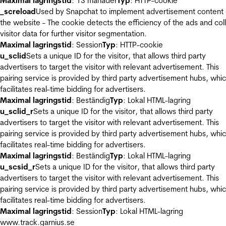
Maximal lagringstid
: 13 månader
Typ
: HTTP-cookie
_screload
Used by Snapchat to implement advertisement content
the website - The cookie detects the efficiency of the ads and col
visitor data for further visitor segmentation.
Maximal lagringstid
: Session
Typ
: HTTP-cookie
u_sclid
Sets a unique ID for the visitor, that allows third party
advertisers to target the visitor with relevant advertisement. This
pairing service is provided by third party advertisement hubs, whi
facilitates real-time bidding for advertisers.
Maximal lagringstid
: Beständig
Typ
: Lokal HTML-lagring
u_sclid_r
Sets a unique ID for the visitor, that allows third party
advertisers to target the visitor with relevant advertisement. This
pairing service is provided by third party advertisement hubs, whi
facilitates real-time bidding for advertisers.
Maximal lagringstid
: Beständig
Typ
: Lokal HTML-lagring
u_scsid_r
Sets a unique ID for the visitor, that allows third party
advertisers to target the visitor with relevant advertisement. This
pairing service is provided by third party advertisement hubs, whi
facilitates real-time bidding for advertisers.
Maximal lagringstid
: Session
Typ
: Lokal HTML-lagring
www.track.garnius.se