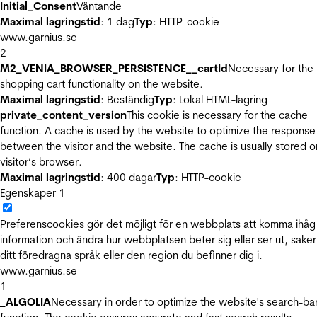
Initial_Consent
Väntande
Maximal lagringstid
: 1 dag
Typ
: HTTP-cookie
www.garnius.se
2
M2_VENIA_BROWSER_PERSISTENCE__cartId
Necessary for the
shopping cart functionality on the website.
Maximal lagringstid
: Beständig
Typ
: Lokal HTML-lagring
private_content_version
This cookie is necessary for the cache
function. A cache is used by the website to optimize the response
between the visitor and the website. The cache is usually stored o
visitor’s browser.
Maximal lagringstid
: 400 dagar
Typ
: HTTP-cookie
Egenskaper
1
Preferenscookies gör det möjligt för en webbplats att komma ihåg
information och ändra hur webbplatsen beter sig eller ser ut, sake
ditt föredragna språk eller den region du befinner dig i.
www.garnius.se
1
_ALGOLIA
Necessary in order to optimize the website's search-ba