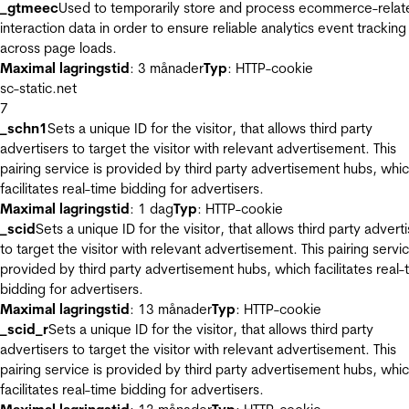
_gtmeec
Used to temporarily store and process ecommerce-relat
interaction data in order to ensure reliable analytics event tracking
across page loads.
Maximal lagringstid
: 3 månader
Typ
: HTTP-cookie
sc-static.net
7
_schn1
Sets a unique ID for the visitor, that allows third party
advertisers to target the visitor with relevant advertisement. This
pairing service is provided by third party advertisement hubs, whi
facilitates real-time bidding for advertisers.
Maximal lagringstid
: 1 dag
Typ
: HTTP-cookie
_scid
Sets a unique ID for the visitor, that allows third party advert
to target the visitor with relevant advertisement. This pairing servic
provided by third party advertisement hubs, which facilitates real-
bidding for advertisers.
Maximal lagringstid
: 13 månader
Typ
: HTTP-cookie
_scid_r
Sets a unique ID for the visitor, that allows third party
advertisers to target the visitor with relevant advertisement. This
pairing service is provided by third party advertisement hubs, whi
facilitates real-time bidding for advertisers.