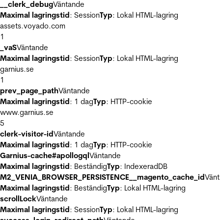
__clerk_debug
Väntande
Maximal lagringstid
: Session
Typ
: Lokal HTML-lagring
assets.voyado.com
1
_vaS
Väntande
Maximal lagringstid
: Session
Typ
: Lokal HTML-lagring
garnius.se
1
prev_page_path
Väntande
Maximal lagringstid
: 1 dag
Typ
: HTTP-cookie
www.garnius.se
5
clerk-visitor-id
Väntande
Maximal lagringstid
: 1 dag
Typ
: HTTP-cookie
Garnius-cache#apollogql
Väntande
Maximal lagringstid
: Beständig
Typ
: IndexeradDB
M2_VENIA_BROWSER_PERSISTENCE__magento_cache_id
Vän
Maximal lagringstid
: Beständig
Typ
: Lokal HTML-lagring
scrollLock
Väntande
Maximal lagringstid
: Session
Typ
: Lokal HTML-lagring