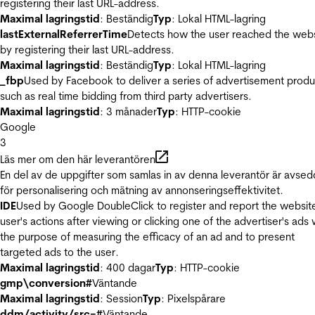
registering their last URL-address.
Maximal lagringstid
: Beständig
Typ
: Lokal HTML-lagring
lastExternalReferrerTime
Detects how the user reached the web
by registering their last URL-address.
Maximal lagringstid
: Beständig
Typ
: Lokal HTML-lagring
_fbp
Used by Facebook to deliver a series of advertisement produ
such as real time bidding from third party advertisers.
Maximal lagringstid
: 3 månader
Typ
: HTTP-cookie
Google
3
Läs mer om den här leverantören
En del av de uppgifter som samlas in av denna leverantör är avse
för personalisering och mätning av annonseringseffektivitet.
IDE
Used by Google DoubleClick to register and report the websit
user's actions after viewing or clicking one of the advertiser's ads 
the purpose of measuring the efficacy of an ad and to present
targeted ads to the user.
Maximal lagringstid
: 400 dagar
Typ
: HTTP-cookie
gmp\conversion#
Väntande
Maximal lagringstid
: Session
Typ
: Pixelspårare
ddm/activity/src=#
Väntande