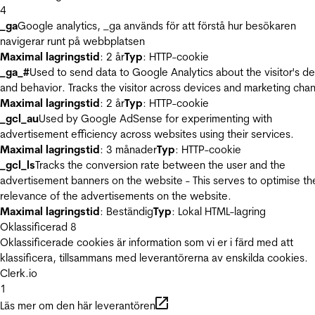
4
_ga
Google analytics, _ga används för att förstå hur besökaren
navigerar runt på webbplatsen
Maximal lagringstid
: 2 år
Typ
: HTTP-cookie
_ga_#
Used to send data to Google Analytics about the visitor's d
and behavior. Tracks the visitor across devices and marketing chan
Maximal lagringstid
: 2 år
Typ
: HTTP-cookie
_gcl_au
Used by Google AdSense for experimenting with
advertisement efficiency across websites using their services.
Maximal lagringstid
: 3 månader
Typ
: HTTP-cookie
_gcl_ls
Tracks the conversion rate between the user and the
advertisement banners on the website - This serves to optimise th
relevance of the advertisements on the website.
Maximal lagringstid
: Beständig
Typ
: Lokal HTML-lagring
Oklassificerad
8
Oklassificerade cookies är information som vi er i färd med att
klassificera, tillsammans med leverantörerna av enskilda cookies.
Clerk.io
1
Läs mer om den här leverantören