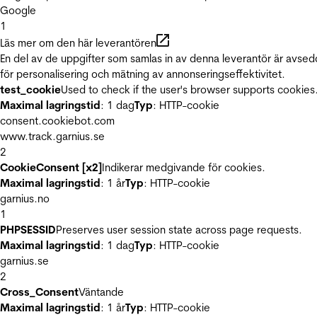
Google
1
Läs mer om den här leverantören
En del av de uppgifter som samlas in av denna leverantör är avse
för personalisering och mätning av annonseringseffektivitet.
test_cookie
Used to check if the user's browser supports cookies
Maximal lagringstid
: 1 dag
Typ
: HTTP-cookie
consent.cookiebot.com
www.track.garnius.se
2
CookieConsent [x2]
Indikerar medgivande för cookies.
Maximal lagringstid
: 1 år
Typ
: HTTP-cookie
garnius.no
1
PHPSESSID
Preserves user session state across page requests.
Maximal lagringstid
: 1 dag
Typ
: HTTP-cookie
garnius.se
2
Cross_Consent
Väntande
Maximal lagringstid
: 1 år
Typ
: HTTP-cookie